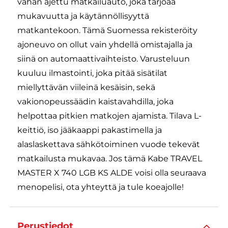
vähän ajettu matkailuauto, joka tarjoaa
mukavuutta ja käytännöllisyyttä
matkantekoon. Tämä Suomessa rekisteröity
ajoneuvo on ollut vain yhdellä omistajalla ja
siinä on automaattivaihteisto. Varusteluun
kuuluu ilmastointi, joka pitää sisätilat
miellyttävän viileinä kesäisin, sekä
vakionopeussäädin kaistavahdilla, joka
helpottaa pitkien matkojen ajamista. Tilava L-
keittiö, iso jääkaappi pakastimella ja
alaslaskettava sähkötoiminen vuode tekevät
matkailusta mukavaa. Jos tämä Kabe TRAVEL
MASTER X 740 LGB KS ALDE voisi olla seuraava
menopelisi, ota yhteyttä ja tule koeajolle!
Perustiedot