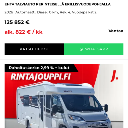
EHTA TALVIAUTO PERINTEISELLÄ ERILLISVUODEPOHJALLA
2026
, Automaatti, Diesel, 0 km, Rek. 4, Vuodepaikat 2
125 852 €
vantaa
alk. 822 € / kk
KATSO TIEDOT
WHATSAPP
Rahoituskorko 2,99 % + kulut