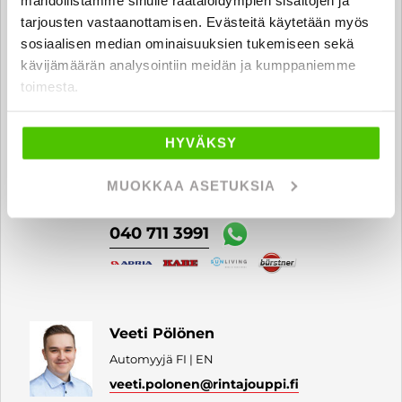
tarjousten vastaanottamisen. Evästeitä käytetään myös
040 711 3948
sosiaalisen median ominaisuuksien tukemiseen sekä
kävijämäärän analysointiin meidän ja kumppaniemme
toimesta.
Antti Oittinen
HYVÄKSY
Automyyjä FI | EN
antti.oittinen
@rintajouppi.fi
MUOKKAA ASETUKSIA
040 711 3991
Veeti Pölönen
Automyyjä FI | EN
veeti.polonen
@rintajouppi.fi