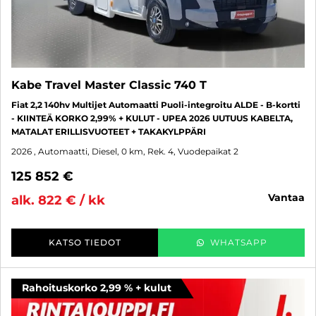
Kabe Travel Master Classic 740 T
Fiat 2,2 140hv Multijet Automaatti Puoli-integroitu ALDE - B-kortti
- KIINTEÄ KORKO 2,99% + KULUT - UPEA 2026 UUTUUS KABELTA,
MATALAT ERILLISVUOTEET + TAKAKYLPPÄRI
2026
, Automaatti, Diesel, 0 km, Rek. 4, Vuodepaikat 2
125 852 €
vantaa
alk. 822 € / kk
KATSO TIEDOT
WHATSAPP
Rahoituskorko 2,99 % + kulut