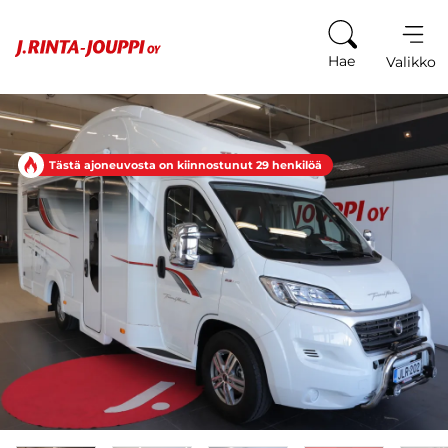
Siirry sisältöön
Hae
Valikko
Tästä ajoneuvosta on kiinnostunut 29 henkilöä