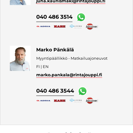
juha.kaunismaki
@rintajouppi.fi
040 486 3514
Marko Pänkälä
Myyntipäällikkö - Matkailuajoneuvot
FI | EN
marko.pankala
@rintajouppi.fi
040 486 3544