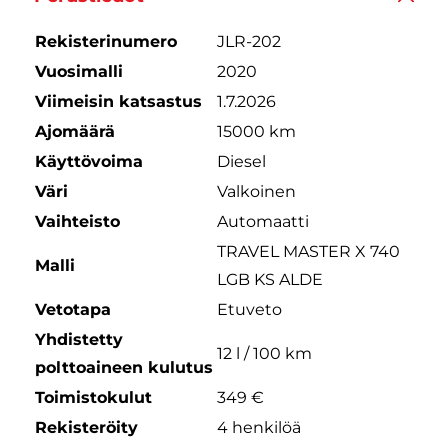
Rekisterinumero
JLR-202
Vuosimalli
2020
Viimeisin katsastus
1.7.2026
Ajomäärä
15000 km
Käyttövoima
Diesel
Väri
Valkoinen
Vaihteisto
Automaatti
TRAVEL MASTER X 740
Malli
LGB KS ALDE
Vetotapa
Etuveto
Yhdistetty
12 l / 100 km
polttoaineen kulutus
Toimistokulut
349 €
Rekisteröity
4 henkilöä