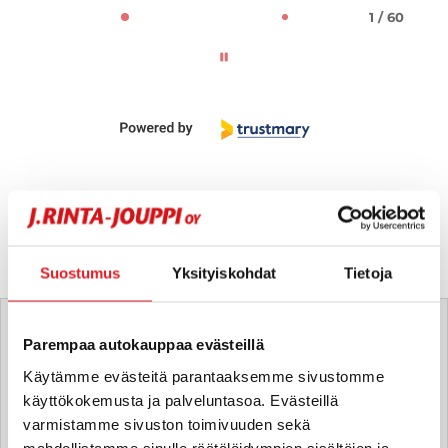
1 / 60
Suostumus
Yksityiskohdat
Tietoja
Tätä ajoneuvoa myy
Parempaa autokauppaa evästeillä
Tomi Laakso
Käytämme evästeitä parantaaksemme sivustomme
käyttökokemusta ja palveluntasoa. Evästeillä
Automyyjä FI | EN
varmistamme sivuston toimivuuden sekä
tomi.laakso
@rintajouppi.fi
mahdollistamme sinulle räätälöidympien sisältöjen ja