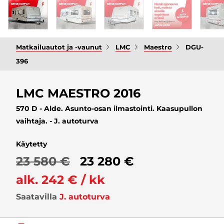
Matkailuautot ja -vaunut
LMC
Maestro
DGU-
396
LMC MAESTRO 2016
570 D - Alde. Asunto-osan ilmastointi. Kaasupullon
vaihtaja. - J. autoturva
Käytetty
23 580 €
23 280 €
alk. 242 € / kk
Saatavilla
J. autoturva