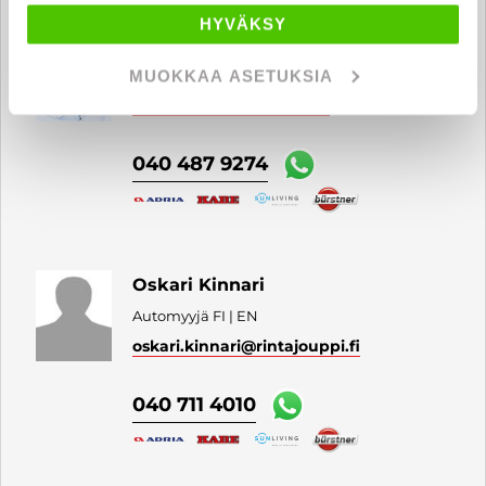
HYVÄKSY
Jari Hyväri
MUOKKAA ASETUKSIA
Automyyjä FI | EN
jari.hyvari
@rintajouppi.fi
040 487 9274
Oskari Kinnari
Automyyjä FI | EN
oskari.kinnari
@rintajouppi.fi
040 711 4010