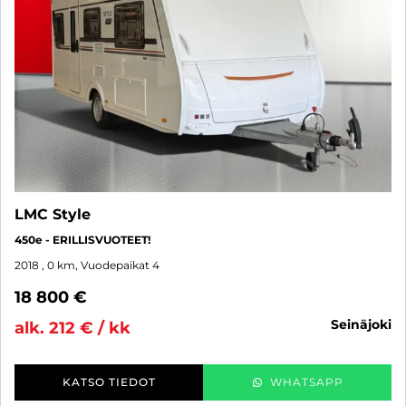
LMC Style
450e - ERILLISVUOTEET!
2018
, 0 km, Vuodepaikat 4
18 800 €
seinäjoki
alk. 212 € / kk
KATSO TIEDOT
WHATSAPP