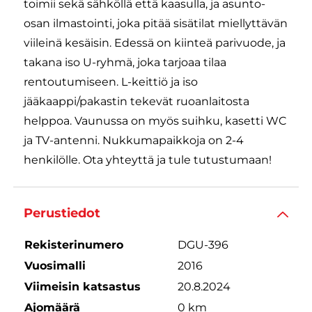
toimii sekä sähköllä että kaasulla, ja asunto-
osan ilmastointi, joka pitää sisätilat miellyttävän
viileinä kesäisin. Edessä on kiinteä parivuode, ja
takana iso U-ryhmä, joka tarjoaa tilaa
rentoutumiseen. L-keittiö ja iso
jääkaappi/pakastin tekevät ruoanlaitosta
helppoa. Vaunussa on myös suihku, kasetti WC
ja TV-antenni. Nukkumapaikkoja on 2-4
henkilölle. Ota yhteyttä ja tule tutustumaan!
Perustiedot
Rekisterinumero
DGU-396
Vuosimalli
2016
Viimeisin katsastus
20.8.2024
Ajomäärä
0 km