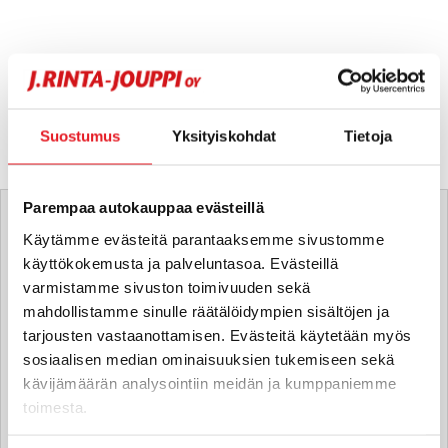
Suostumus
Yksityiskohdat
Tietoja
Tätä ajoneuvoa myy
Parempaa autokauppaa evästeillä
Käytämme evästeitä parantaaksemme sivustomme
käyttökokemusta ja palveluntasoa. Evästeillä
Toni Rask
varmistamme sivuston toimivuuden sekä
Automyyjä FI
mahdollistamme sinulle räätälöidympien sisältöjen ja
toni.rask
@rintajouppi.fi
tarjousten vastaanottamisen. Evästeitä käytetään myös
sosiaalisen median ominaisuuksien tukemiseen sekä
040 711 9899
kävijämäärän analysointiin meidän ja kumppaniemme
toimesta.