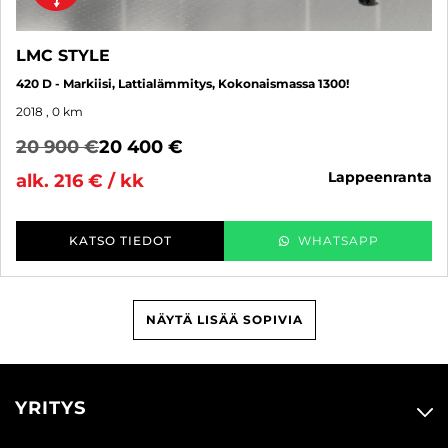
LMC STYLE
420 D - Markiisi, Lattialämmitys, Kokonaismassa 1300!
2018
, 0 km
20 900 €
20 400 €
lappeenranta
alk. 216 € / kk
KATSO TIEDOT
WHATSAPP
NÄYTÄ LISÄÄ SOPIVIA
YRITYS