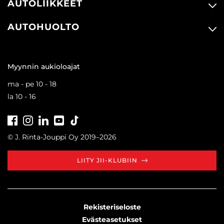
AUTOLIIKKEET
AUTOHUOLTO
Myynnin aukioloajat
ma - pe 10 - 18
la 10 - 16
Facebook
Instagram
LinkedIn
Youtube
Tiktok
© J. Rinta-Jouppi Oy 2019–2026
LIITY JII-KLUBIIN
Rekisteriseloste
Evästeasetukset