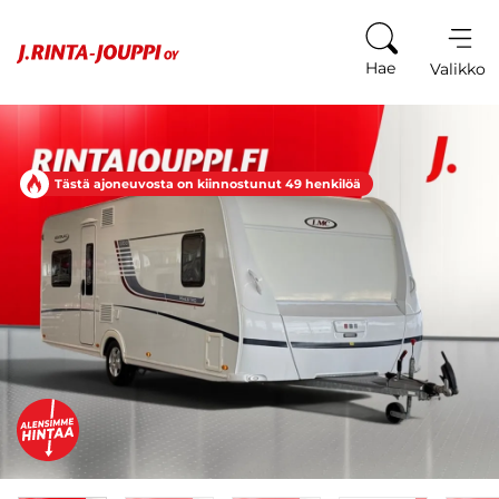
Siirry sisältöön
Hae
Valikko
Tästä ajoneuvosta on kiinnostunut 49 henkilöä