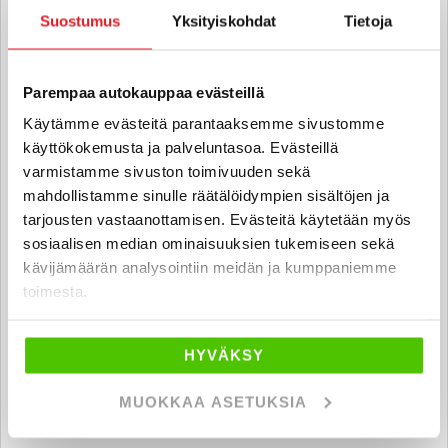
040 711 3971
Suostumus
Yksityiskohdat
Tietoja
Parempaa autokauppaa evästeillä
Käytämme evästeitä parantaaksemme sivustomme
Antti Oittinen
käyttökokemusta ja palveluntasoa. Evästeillä
Automyyjä FI | EN
varmistamme sivuston toimivuuden sekä
antti.oittinen
@rintajouppi.fi
mahdollistamme sinulle räätälöidympien sisältöjen ja
tarjousten vastaanottamisen. Evästeitä käytetään myös
040 711 3991
sosiaalisen median ominaisuuksien tukemiseen sekä
kävijämäärän analysointiin meidän ja kumppaniemme
toimesta.
Tomi Laakso
HYVÄKSY
Automyyjä FI | EN
MUOKKAA ASETUKSIA
tomi.laakso
@rintajouppi.fi