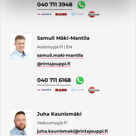
040 711 3948
Samuli Mäki-Mantila
Automyyjä FI | EN
samuli.maki-mantila
@rintajouppi.fi
040 711 6168
Juha Kaunismäki
Vastuumyyjä FI
juha.kaunismaki
@rintajouppi.fi