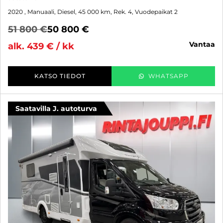
2020
, Manuaali, Diesel, 45 000 km, Rek. 4, Vuodepaikat 2
51 800 €
50 800 €
vantaa
alk. 439 € / kk
KATSO TIEDOT
WHATSAPP
Saatavilla J. autoturva