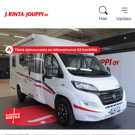
Siirry sisältöön
Hae
Valikko
Tästä ajoneuvosta on kiinnostunut 52 henkilöä