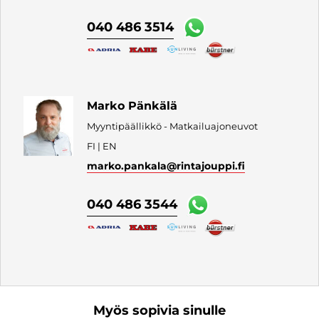
040 486 3514
Marko Pänkälä
Myyntipäällikkö - Matkailuajoneuvot
FI | EN
marko.pankala
@rintajouppi.fi
040 486 3544
Myös sopivia sinulle