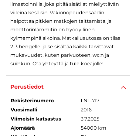
ilmastoinnilla, joka pitää sisätilat miellyttävän
viileinä kesäisin. Vakionopeudensäädin
helpottaa pitkien matkojen taittamista, ja
moottorinlämmitin on hyödyllinen
kylmempinä aikoina. Matkailuautossa on tilaa
2-3 hengelle, ja se sisältää kaikki tarvittavat
mukavuudet, kuten parivuoteen, wc:n ja
suihkun. Ota yhteyttä ja tule koeajolle!
Perustiedot
Rekisterinumero
LNL-717
Vuosimalli
2016
Viimeisin katsastus
3.7.2025
Ajomäärä
54000 km