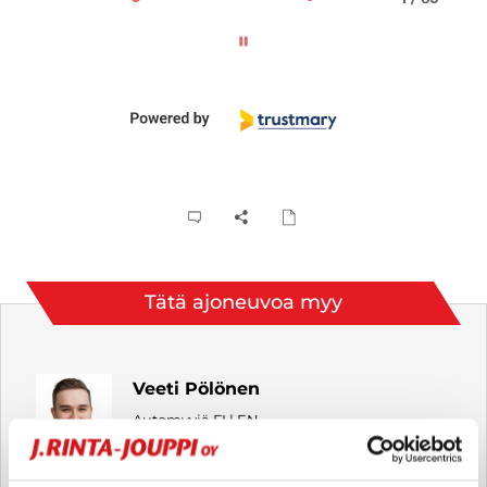
Tätä ajoneuvoa myy
Veeti Pölönen
Automyyjä FI | EN
veeti.polonen
@rintajouppi.fi