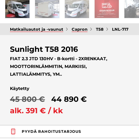
Matkailuautot ja -vaunut
Capron
T58
LNL-717
Sunlight T58 2016
FIAT 2.3 JTD 130HV - B-kortti - 2XRENKAAT,
MOOTTORINLÄMMITIN, MARKIISI,
LATTIALÄMMITYS, YM..
Käytetty
45 800 €
44 890 €
alk. 391 € / kk
PYYDÄ RAHOITUSTARJOUS