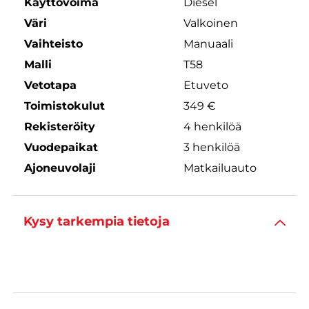
Käyttövoima
Diesel
Väri
Valkoinen
Vaihteisto
Manuaali
Malli
T58
Vetotapa
Etuveto
Toimistokulut
349 €
Rekisteröity
4 henkilöä
Vuodepaikat
3 henkilöä
Ajoneuvolaji
Matkailuauto
Kysy tarkempia tietoja