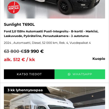
Sunlight T690L
Ford 2,0 155hv Automaatti Puoli-Integroitu - B-kortti - Markiisi,
Laskuvuode, Pyöräteline, Peruutuskamera - J. autoturva
2024
, Automaatti, Diesel, 52 000 km, Rek. 4, Vuodepaikat 4
63 800 €
59 990 €
kuopio
alk. 512 € / kk
KATSO TIEDOT
WHATSAPP
3 kk lyhennysvapaa