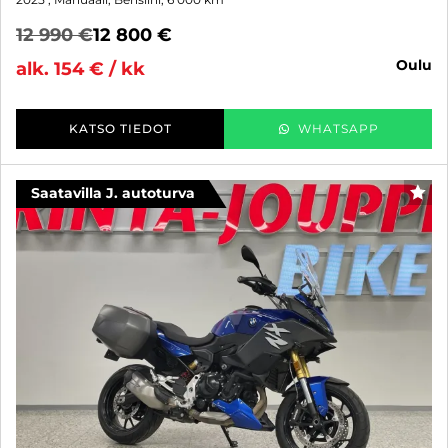
12 990 €
12 800 €
oulu
alk. 154 € / kk
KATSO TIEDOT
WHATSAPP
Saatavilla J. autoturva
SUO