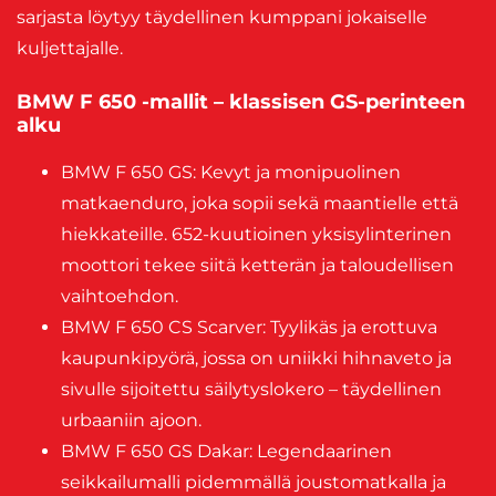
sarjasta löytyy täydellinen kumppani jokaiselle
kuljettajalle.
BMW F 650 -mallit – klassisen GS-perinteen
alku
BMW F 650 GS: Kevyt ja monipuolinen
matkaenduro, joka sopii sekä maantielle että
hiekkateille. 652-kuutioinen yksisylinterinen
moottori tekee siitä ketterän ja taloudellisen
vaihtoehdon.
BMW F 650 CS Scarver: Tyylikäs ja erottuva
kaupunkipyörä, jossa on uniikki hihnaveto ja
sivulle sijoitettu säilytyslokero – täydellinen
urbaaniin ajoon.
BMW F 650 GS Dakar: Legendaarinen
seikkailumalli pidemmällä joustomatkalla ja