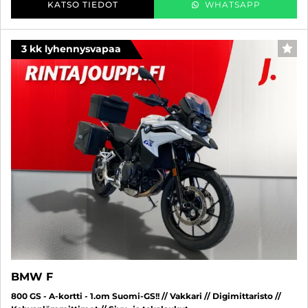
KATSO TIEDOT
WHATSAPP
3 kk lyhennysvapaa
SUO
BMW F
800 GS - A-kortti - 1.om Suomi-GS!! // Vakkari // Digimittaristo //