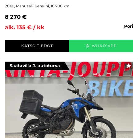
2018
, Manuaali, Bensiini, 10 700 km
8 270 €
pori
alk. 135 € / kk
KATSO TIEDOT
WHATSAPP
Saatavilla J. autoturva
SUO