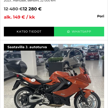
2023
, Manuaali, Bensiini, 22 000 km
12 480 €
12 280 €
pori
alk. 149 € / kk
KATSO TIEDOT
WHATSAPP
Saatavilla J. autoturva
SUO