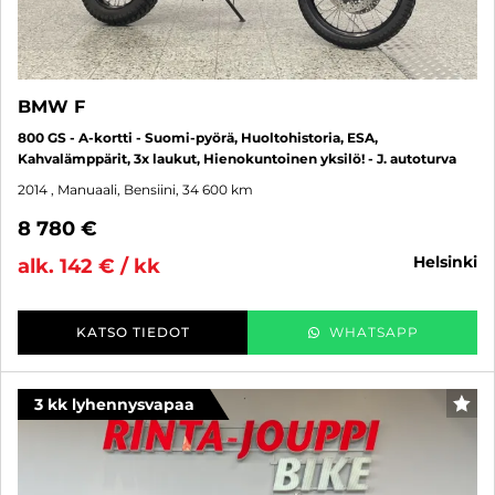
BMW F
800 GS - A-kortti - Suomi-pyörä, Huoltohistoria, ESA,
Kahvalämppärit, 3x laukut, Hienokuntoinen yksilö! - J. autoturva
2014
, Manuaali, Bensiini, 34 600 km
8 780 €
helsinki
alk. 142 € / kk
KATSO TIEDOT
WHATSAPP
3 kk lyhennysvapaa
SUO