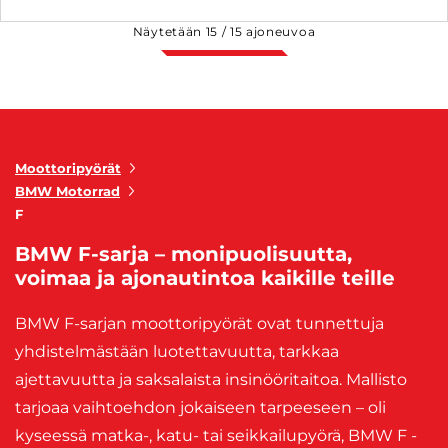
Näytetään
15
/
15
ajoneuvoa
Moottoripyörät
BMW Motorrad
F
BMW F-sarja – monipuolisuutta,
voimaa ja ajonautintoa kaikille teille
BMW F-sarjan moottoripyörät ovat tunnettuja
yhdistelmästään luotettavuutta, tarkkaa
ajettavuutta ja saksalaista insinööritaitoa. Mallisto
tarjoaa vaihtoehdon jokaiseen tarpeeseen – oli
kyseessä matka-, katu- tai seikkailupyörä, BMW F -