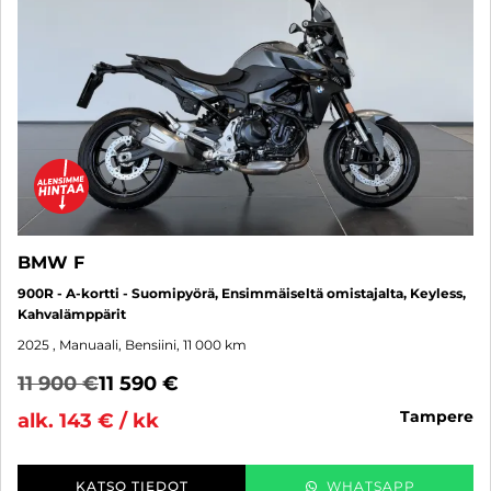
BMW F
900R - A-kortti - Suomipyörä, Ensimmäiseltä omistajalta, Keyless,
Kahvalämppärit
2025
, Manuaali, Bensiini, 11 000 km
11 900 €
11 590 €
tampere
alk. 143 € / kk
KATSO TIEDOT
WHATSAPP