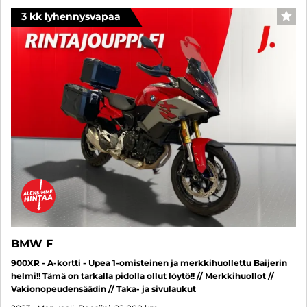
3 kk lyhennysvapaa
SUO
BMW F
900XR - A-kortti - Upea 1-omisteinen ja merkkihuollettu Baijerin
helmi!! Tämä on tarkalla pidolla ollut löytö!! // Merkkihuollot //
Vakionopeudensäädin // Taka- ja sivulaukut