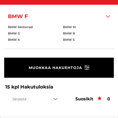
BMW F
BMW Motorrad
BMW M
BMW G
BMW R
BMW K
BMW S
MUOKKAA HAKUEHTOJA
15
kpl
Hakutuloksia
Suosikit
Suos
0
Järjestä