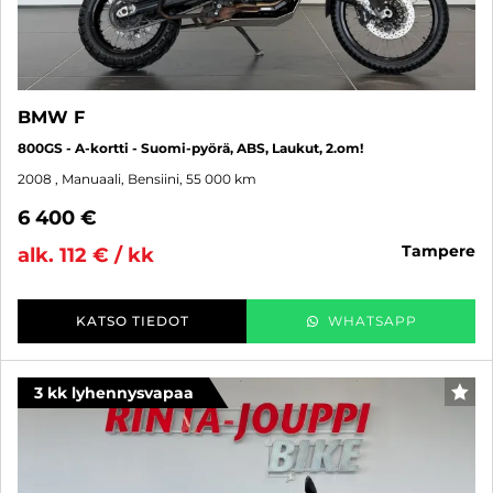
BMW F
800GS - A-kortti - Suomi-pyörä, ABS, Laukut, 2.om!
2008
, Manuaali, Bensiini, 55 000 km
6 400 €
tampere
alk. 112 € / kk
KATSO TIEDOT
WHATSAPP
3 kk lyhennysvapaa
SUO