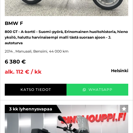
BMW F
800 GT - A-kortti - Suomi-pyörä, Erinomainen huoltohistoria, hieno
yksilö, haluttu harvinaisempi malli tästä suoraan ajoon - J.
autoturva
2014
, Manuaali, Bensiini, 44 000 km
6 380 €
helsinki
alk. 112 € / kk
KATSO TIEDOT
WHATSAPP
3 kk lyhennysvapaa
SUO