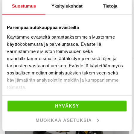
Kahvanlämmittimet //
Suostumus
Yksityiskohdat
Tietoja
2023
, Manuaali, Bensiini, 8 000 km
16 900 €
16 600 €
Parempaa autokauppaa evästeillä
pori
alk. 191 € / kk
Käytämme evästeitä parantaaksemme sivustomme
käyttökokemusta ja palveluntasoa. Evästeillä
KATSO TIEDOT
WHATSAPP
varmistamme sivuston toimivuuden sekä
mahdollistamme sinulle räätälöidympien sisältöjen ja
tarjousten vastaanottamisen. Evästeitä käytetään myös
3 kk lyhennysvapaa
SUO
sosiaalisen median ominaisuuksien tukemiseen sekä
kävijämäärän analysointiin meidän ja kumppaniemme
toimesta.
HYVÄKSY
MUOKKAA ASETUKSIA