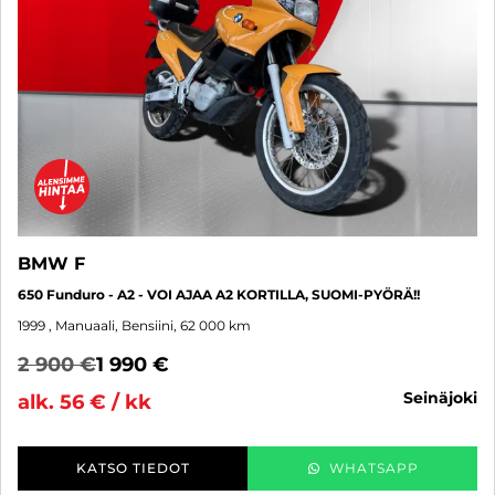
BMW F
650 Funduro - A2 - VOI AJAA A2 KORTILLA, SUOMI-PYÖRÄ!!
1999
, Manuaali, Bensiini, 62 000 km
2 900 €
1 990 €
seinäjoki
alk. 56 € / kk
KATSO TIEDOT
WHATSAPP