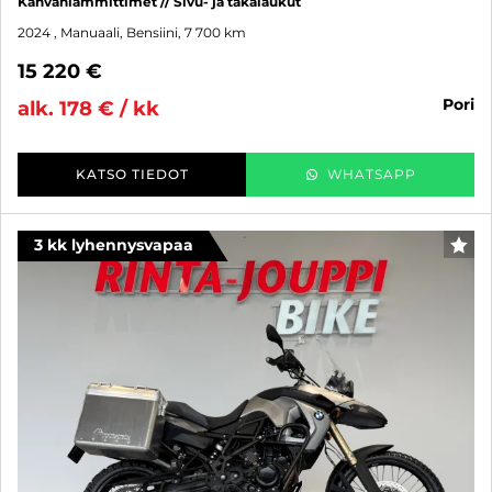
Kahvanlämmittimet // Sivu- ja takalaukut
2024
, Manuaali, Bensiini, 7 700 km
15 220 €
pori
alk. 178 € / kk
KATSO TIEDOT
WHATSAPP
3 kk lyhennysvapaa
SUO