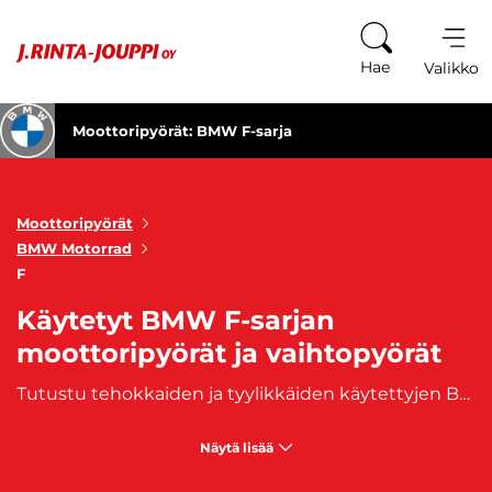
Siirry sisältöön
Hae
Valikko
Moottoripyörät: BMW F-sarja
Moottoripyörät
BMW Motorrad
F
Käytetyt BMW F-sarjan
moottoripyörät ja vaihtopyörät
Tutustu tehokkaiden ja tyylikkäiden käytettyjen BMW F-sarjan moottoripyörien maailmaan! Meiltä löydät huolella valitut moottoripyörät, jotka tarjoavat ainutlaatuisen ajokokemuksen. Koe tehokas suorituskyky, elegantti muotoilu ja luotettava tekniikka – kaikki yhdessä paketissa. Olemme ylpeitä voidessamme tarjota laadukkaita vaihtoehtoja moottoripyöräharrastajille. Tutustu valikoimaamme ja löydä unelmiesi BMW F-sarjan moottoripyörä! BMW F-sarjan moottoripyörät ovat tunnettuja tinkimättömästä suorituskyvystään ja tyylikkäästä designistaan. Tehokkaat moottorit tarjoavat dynaamisen ajokokemuksen niin kaupunkiliikenteessä kuin maanteilläkin. Ainutlaatuinen ajonautinto yhdistyy laadukkaaseen tekniikkaan, mikä tekee BMW F-sarjan moottoripyöristä haluttuja hankintoja moottoripyöräharrastajien keskuudessa. Oli intohimosi sitten tehokas touring tai urheilullinen kaupunkiajo, löydät meiltä laajan valikoiman vaihtoehtoja, jotka vastaavat tarpeitasi. Osta käytetty BMW F-sarjan moottoripyörä meiltä ja astu moottoripyöräilyn maailmaan tyylikkäästi ja luotettavasti. Tutustu valikoimaamme nyt ja löydä juuri se moottoripyörä, joka täyttää odotuksesi ja vie ajonautintosi uudelle tasolle!
Näytä lisää