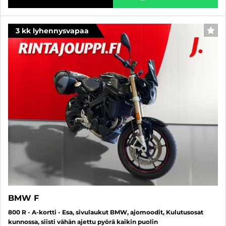
3 kk lyhennysvapaa
SUO
BMW F
800 R - A-kortti - Esa, sivulaukut BMW, ajomoodit, Kulutusosat
kunnossa, siisti vähän ajettu pyörä kaikin puolin