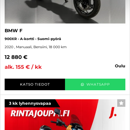
BMW F
900XR - A-kortti - Suomi-pyörä
2020
, Manuaali, Bensiini, 18 000 km
12 880 €
oulu
alk. 155 € / kk
KATSO TIEDOT
WHATSAPP
3 kk lyhennysvapaa
SUO