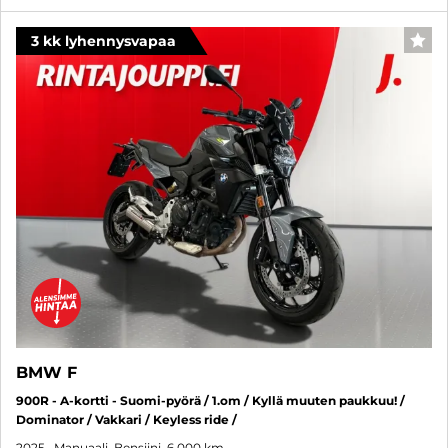
3 kk lyhennysvapaa
SUO
BMW F
900R - A-kortti - Suomi-pyörä / 1.om / Kyllä muuten paukkuu! /
Dominator / Vakkari / Keyless ride /
2025
, Manuaali, Bensiini, 6 000 km