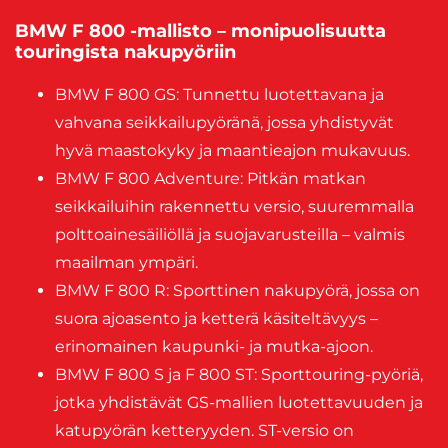
BMW F 800 -mallisto – monipuolisuutta
touringista nakupyöriin
BMW F 800 GS: Tunnettu luotettavana ja
vahvana seikkailupyöränä, jossa yhdistyvät
hyvä maastokyky ja maantieajon mukavuus.
BMW F 800 Adventure: Pitkän matkan
seikkailuihin rakennettu versio, suuremmalla
polttoainesäiliöllä ja suojavarusteilla – valmis
maailman ympäri.
BMW F 800 R: Sporttinen nakupyörä, jossa on
suora ajoasento ja ketterä käsiteltävyys –
erinomainen kaupunki- ja mutka-ajoon.
BMW F 800 S ja F 800 ST: Sporttouring-pyöriä,
jotka yhdistävät GS-mallien luotettavuuden ja
katupyörän ketteryyden. ST-versio on