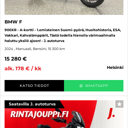
BMW F
900XR - A-kortti - 1.omisteinen Suomi-pyörä, Huoltohistoria, ESA,
Vakkari, Kahvalämppärit, Tästä todella hienolla värimaailmalla
haluttu yksilö ajoon! - J. autoturva
2024
, Manuaali, Bensiini, 15 300 km
15 280 €
helsinki
alk. 178 € / kk
KATSO TIEDOT
WHATSAPP
Saatavilla J. autoturva
SUO