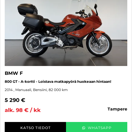
BMW F
800 GT - A-kortti - Loistava matkapyörä huokeaan hintaan!
2014
, Manuaali, Bensiini, 82 000 km
5 290 €
tampere
alk. 98 € / kk
KATSO TIEDOT
WHATSAPP