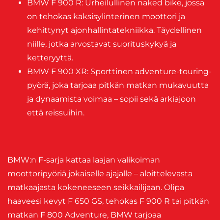
BMW F 900 R: Urheilullinen naked bike, jossa
on tehokas kaksisylinterinen moottori ja
kehittynyt ajonhallintatekniikka. Täydellinen
niille, jotka arvostavat suorituskykyä ja
ketteryyttä.
BMW F 900 XR: Sporttinen adventure-touring-
pyörä, joka tarjoaa pitkän matkan mukavuutta
ja dynaamista voimaa – sopii sekä arkiajoon
että reissuihin.
BMW:n F-sarja kattaa laajan valikoiman
moottoripyöriä jokaiselle ajajalle – aloittelevasta
matkaajasta kokeneeseen seikkailijaan. Olipa
haaveesi kevyt F 650 GS, tehokas F 900 R tai pitkän
matkan F 800 Adventure, BMW tarjoaa