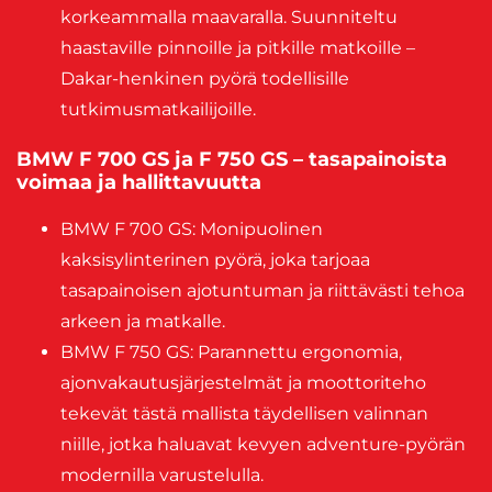
korkeammalla maavaralla. Suunniteltu
haastaville pinnoille ja pitkille matkoille –
Dakar-henkinen pyörä todellisille
tutkimusmatkailijoille.
BMW F 700 GS ja F 750 GS – tasapainoista
voimaa ja hallittavuutta
BMW F 700 GS: Monipuolinen
kaksisylinterinen pyörä, joka tarjoaa
tasapainoisen ajotuntuman ja riittävästi tehoa
arkeen ja matkalle.
BMW F 750 GS: Parannettu ergonomia,
ajonvakautusjärjestelmät ja moottoriteho
tekevät tästä mallista täydellisen valinnan
niille, jotka haluavat kevyen adventure-pyörän
modernilla varustelulla.