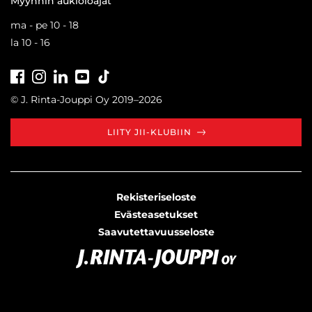
Myynnin aukioloajat
ma - pe 10 - 18
la 10 - 16
Facebook
Instagram
LinkedIn
Youtube
Tiktok
© J. Rinta-Jouppi Oy 2019–2026
LIITY JII-KLUBIIN
Rekisteriseloste
Evästeasetukset
Saavutettavuusseloste