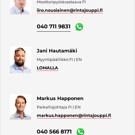
Moottoripyörävastaava FI
iiro.nousiainen
@rintajouppi.fi
040 711 9831
Jani Hautamäki
Myyntipäällikkö FI | EN
LOMALLA
Markus Happonen
Paikallisjohtaja FI | EN
markus.happonen
@rintajouppi.fi
040 566 8171