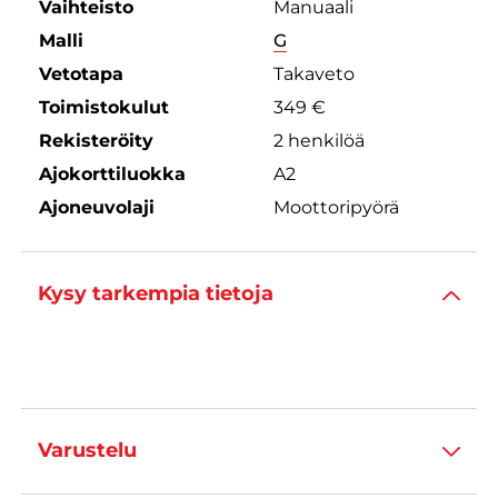
Vaihteisto
Manuaali
Malli
G
Vetotapa
Takaveto
Toimistokulut
349 €
Rekisteröity
2 henkilöä
Ajokorttiluokka
A2
Ajoneuvolaji
Moottoripyörä
Kysy tarkempia tietoja
Varustelu