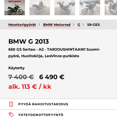
Moottoripyörät
BMW Motorrad
G
59-GES
BMW G 2013
650 GS Sertao - A2 - TARJOUSHINTAAN!! Suomi-
pyörä, Huoltokirja, LeoVince-putkisto
Käytetty
7 400 €
6 490 €
alk. 113 € / kk
PYYDÄ RAHOITUSTARJOUS
YHTEYDENOTTOPYYNTÖ