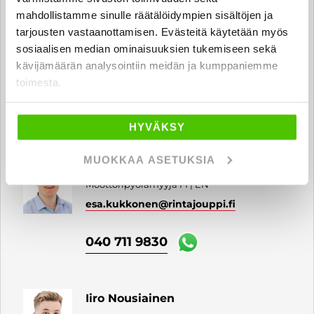
mahdollistamme sinulle räätälöidympien sisältöjen ja
Vilhelmi Tiitu
tarjousten vastaanottamisen. Evästeitä käytetään myös
sosiaalisen median ominaisuuksien tukemiseen sekä
Auto- ja moottoripyörämyyjä FI | EN
kävijämäärän analysointiin meidän ja kumppaniemme
vilhelmi.tiitu
@rintajouppi.fi
toimesta.
040 711 3939
HYVÄKSY
MUOKKAA ASETUKSIA
Esa Kukkonen
Moottoripyörämyyjä FI | EN
esa.kukkonen
@rintajouppi.fi
040 711 9830
Iiro Nousiainen