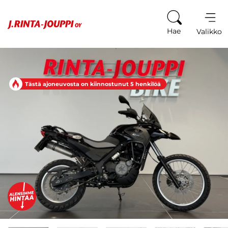
Siirry sisältöön
Hae
Valikko
Tästä ajoneuvosta on kiinnostunut 5 henkilöä