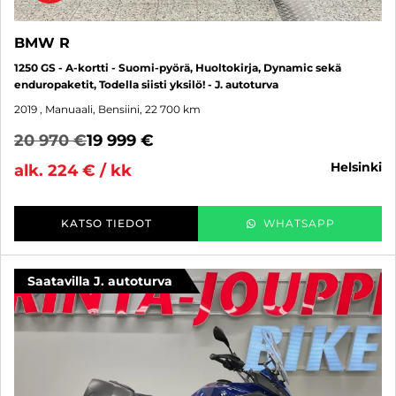
BMW R
1250 GS - A-kortti - Suomi-pyörä, Huoltokirja, Dynamic sekä
enduropaketit, Todella siisti yksilö! - J. autoturva
2019
, Manuaali, Bensiini, 22 700 km
20 970 €
19 999 €
helsinki
alk. 224 € / kk
KATSO TIEDOT
WHATSAPP
Saatavilla J. autoturva