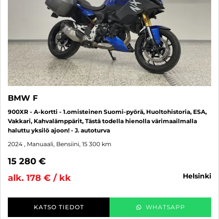
BMW F
900XR - A-kortti - 1.omisteinen Suomi-pyörä, Huoltohistoria, ESA,
Vakkari, Kahvalämppärit, Tästä todella hienolla värimaailmalla
haluttu yksilö ajoon! - J. autoturva
2024
, Manuaali, Bensiini, 15 300 km
15 280 €
helsinki
alk. 178 € / kk
KATSO TIEDOT
WHATSAPP