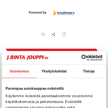
Tätä ajoneuvoa myy
Suostumus
Yksityiskohdat
Tietoja
Tomi Äyräs
Moottoripyörämyyjä FI
tomi.ayras
@rintajouppi.fi
Parempaa autokauppaa evästeillä
Käytämme evästeitä parantaaksemme sivustomme
040 711 3944
käyttökokemusta ja palveluntasoa. Evästeillä
varmistamme sivuston toimivuuden sekä