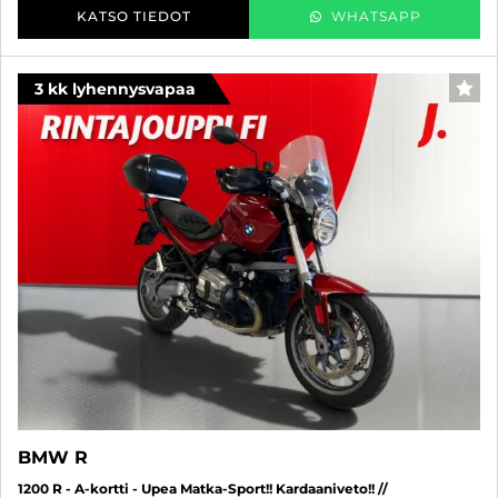
KATSO TIEDOT
WHATSAPP
3 kk lyhennysvapaa
SUO
BMW R
1200 R - A-kortti - Upea Matka-Sport!! Kardaaniveto!! //