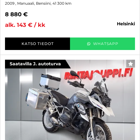
2009
, Manuaali, Bensiini, 41 300 km
8 880 €
helsinki
alk. 143 € / kk
KATSO TIEDOT
WHATSAPP
Saatavilla J. autoturva
SUO