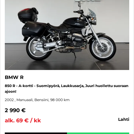
BMW R
850 R - A-kortti - Suomipyörä, Laukkusarja, Juuri huollettu suoraan
ajoon!
2002
, Manuaali, Bensiini, 98 000 km
2 990 €
lahti
alk. 69 € / kk