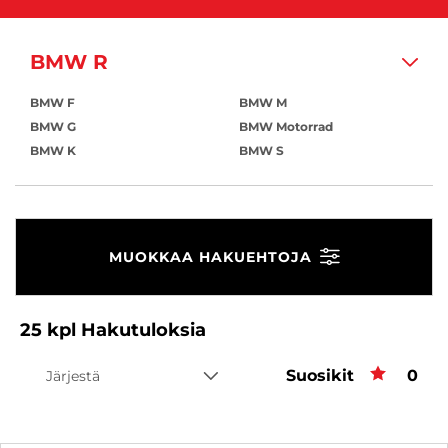
BMW R
BMW F
BMW M
BMW G
BMW Motorrad
BMW K
BMW S
MUOKKAA HAKUEHTOJA
25
kpl
Hakutuloksia
Suosikit
Suos
0
Järjestä