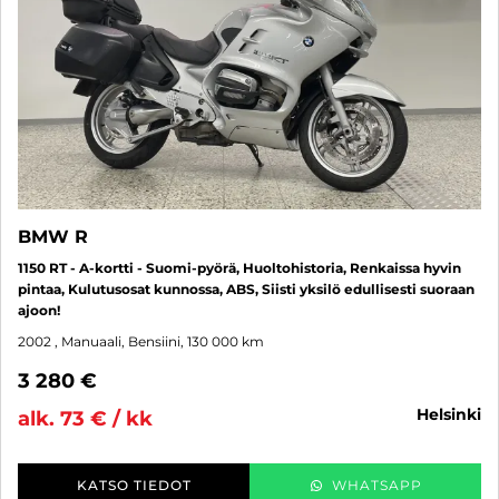
BMW R
1150 RT - A-kortti - Suomi-pyörä, Huoltohistoria, Renkaissa hyvin
pintaa, Kulutusosat kunnossa, ABS, Siisti yksilö edullisesti suoraan
ajoon!
2002
, Manuaali, Bensiini, 130 000 km
3 280 €
helsinki
alk. 73 € / kk
KATSO TIEDOT
WHATSAPP