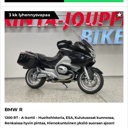
3 kk lyhennysvapaa
SUO
BMW R
1200 RT - A-kortti - Huoltohistoria, ESA, Kulutusosat kunnossa,
Renkaissa hyvin pintaa, Hienokuntoinen yksilö suoraan ajoon!