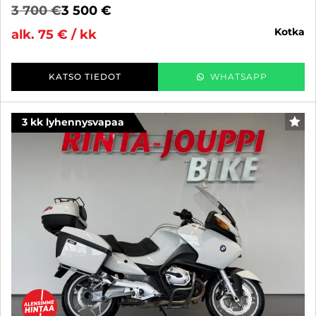
3 700 €
3 500 €
kotka
alk. 75 € / kk
KATSO TIEDOT
WHATSAPP
3 kk lyhennysvapaa
SUO