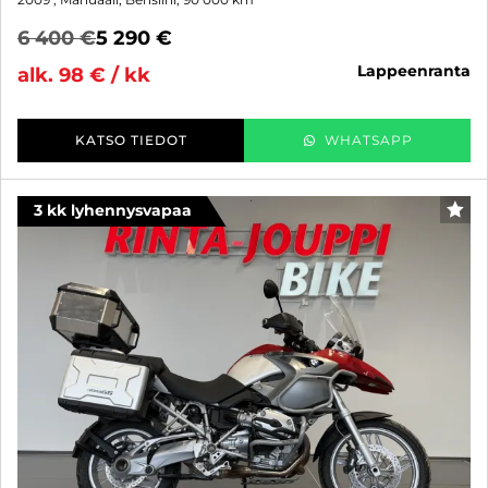
6 400 €
5 290 €
lappeenranta
alk. 98 € / kk
KATSO TIEDOT
WHATSAPP
3 kk lyhennysvapaa
SUO