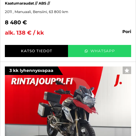
Kaatumaraudat // ABS //
2011
, Manuaali, Bensiini, 63 800 km
8 480 €
pori
alk. 138 € / kk
KATSO TIEDOT
WHATSAPP
3 kk lyhennysvapaa
SUO