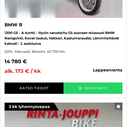
BMW R
1200 GS - A-kortti - Hyvin varusteltu GS suoraan reissuun! BMW
Navigointi, Kovat laukut, Vakkari, Kaatumaraudat, Lämmitettävät
kahvat! - J. autoturva
2014
, Manuaali, Bensiini, 40 700 km
14 780 €
lappeenranta
alk. 173 € / kk
KATSO TIEDOT
WHATSAPP
3 kk lyhennysvapaa
SUO