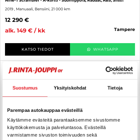
Nine-T Scrambler - A-kortti - Suomipyörä, Raudat, ABS, Siisti!
2019
, Manuaali, Bensiini, 21 000 km
12 290 €
tampere
alk. 149 € / kk
KATSO TIEDOT
WHATSAPP
3 kk lyhennysvapaa
SUO
Suostumus
Yksityiskohdat
Tietoja
Parempaa autokauppaa evästeillä
Käytämme evästeitä parantaaksemme sivustomme
käyttökokemusta ja palveluntasoa. Evästeillä
varmistamme sivuston toimivuuden sekä