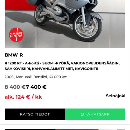
BMW R
R 1200 RT - A-kortti - SUOMI-PYÖRÄ, VAKIONOPEUDENSÄÄDIN,
SÄHKÖVISIIRI, KAHVANLÄMMITTIMET, NAVIGOINTI!
2006
, Manuaali, Bensiini, 60 000 km
8 400 €
7 400 €
seinäjoki
alk. 124 € / kk
KATSO TIEDOT
WHATSAPP