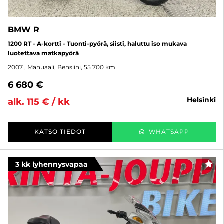
BMW R
1200 RT - A-kortti - Tuonti-pyörä, siisti, haluttu iso mukava
luotettava matkapyörä
2007
, Manuaali, Bensiini, 55 700 km
6 680 €
helsinki
alk. 115 € / kk
KATSO TIEDOT
WHATSAPP
3 kk lyhennysvapaa
SUO