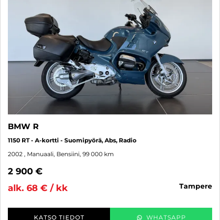
BMW R
1150 RT - A-kortti - Suomipyörä, Abs, Radio
2002
, Manuaali, Bensiini, 99 000 km
2 900 €
tampere
alk. 68 € / kk
KATSO TIEDOT
WHATSAPP