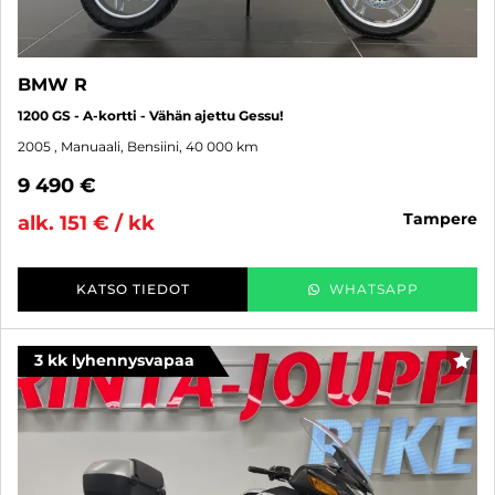
BMW R
1200 GS - A-kortti - Vähän ajettu Gessu!
2005
, Manuaali, Bensiini, 40 000 km
9 490 €
tampere
alk. 151 € / kk
KATSO TIEDOT
WHATSAPP
3 kk lyhennysvapaa
SUO