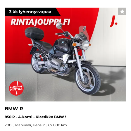
3 kk lyhennysvapaa
SUO
BMW R
850 R - A-kortti - Klassikko BMW !
2001
, Manuaali, Bensiini, 67 000 km