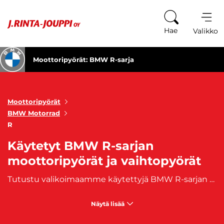
Siirry sisältöön
Hae
Valikko
Moottoripyörät: BMW R-sarja
Moottoripyörät
BMW Motorrad
R
Käytetyt BMW R-sarjan
moottoripyörät ja vaihtopyörät
Tutustu valikoimaamme käytettyjä BMW R-sarjan moottoripyöriä, jotka tarjoavat voimaa, tyyliä ja unohtumattoman ajoelämyksen. Jokainen moottoripyörä on tarkkaan tarkastettu ja valittu tarjoamaan tinkimätöntä suorituskykyä, tehokasta voimaa ja hienostunutta muotoilua – BMW R-sarjan moottoripyörät vievät ajoelämyksesi uudelle tasolle. BMW R-sarjan moottoripyörät edustavat huippuluokkaa moottoripyöräilijöille, jotka arvostavat voimaa, tyyliä ja teknistä huippuosaamista. Tässä moottoripyöräsarjassa yhdistyvät tehokkaat moottorit, tinkimätön suorituskyky ja hienostunut muotoilu. Olipa kyseessä sitten pitkä matka maanteillä tai seikkailu kaupungin sykkeessä, BMW R-sarjan moottoripyörät tarjoavat vertaansa vailla olevaa ajoelämystä. Hanki käytetty BMW R-sarjan moottoripyörä meiltä ja astu moottoripyöräilyn maailmaan voimakkaasti ja tyylillä. Tutustu valikoimaamme nyt ja löydä se täydellinen moottoripyörä, joka täyttää tarpeesi ja nostaa ajonautintosi uudelle tasolle. Osta käytetty BMW K-sarjan moottoripyörä meiltä ja astu moottoripyöräilyn maailmaan tyylikkäästi ja tehokkaasti. Tutustu valikoimaamme nyt ja löydä juuri se moottoripyörä, joka vastaa tarpeitasi ja innostaa jokaista ajomatkasi hetkeä.
Näytä lisää