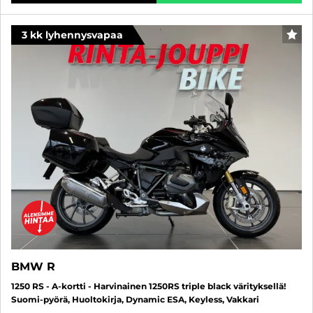
3 kk lyhennysvapaa
SUO
BMW R
1250 RS - A-kortti - Harvinainen 1250RS triple black värityksellä!
Suomi-pyörä, Huoltokirja, Dynamic ESA, Keyless, Vakkari