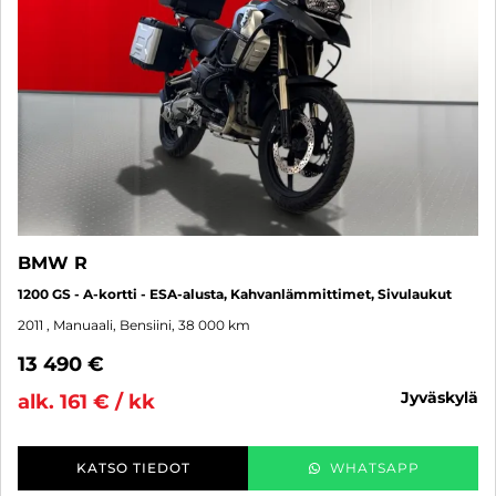
BMW R
1200 GS - A-kortti - ESA-alusta, Kahvanlämmittimet, Sivulaukut
2011
, Manuaali, Bensiini, 38 000 km
13 490 €
jyväskylä
alk. 161 € / kk
KATSO TIEDOT
WHATSAPP