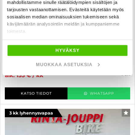
mahdollistamme sinulle räätälöidympien sisältöjen ja
tarjousten vastaanottamisen. Evästeitä käytetään myös
sosiaalisen median ominaisuuksien tukemiseen sekä
kävijämäärän analysointiin meidän ja kumppaniemme
toimesta.
BMW R
1200 GS - A-kortti - * Huoltokirja / Siisti / Akrapovic /
Kahvanlämmittimet *
HYVÄKSY
2006
, Manuaali, Bensiini, 59 300 km
9 900 €
9 700 €
MUOKKAA ASETUKSIA
pori
alk. 153 € / kk
KATSO TIEDOT
WHATSAPP
3 kk lyhennysvapaa
SUO