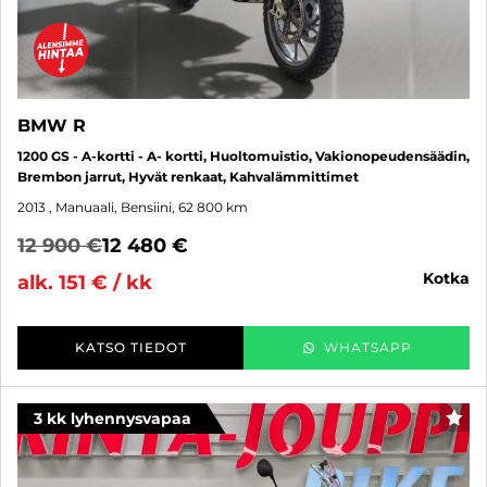
BMW R
1200 GS - A-kortti - A- kortti, Huoltomuistio, Vakionopeudensäädin,
Brembon jarrut, Hyvät renkaat, Kahvalämmittimet
2013
, Manuaali, Bensiini, 62 800 km
12 900 €
12 480 €
kotka
alk. 151 € / kk
KATSO TIEDOT
WHATSAPP
3 kk lyhennysvapaa
SUO