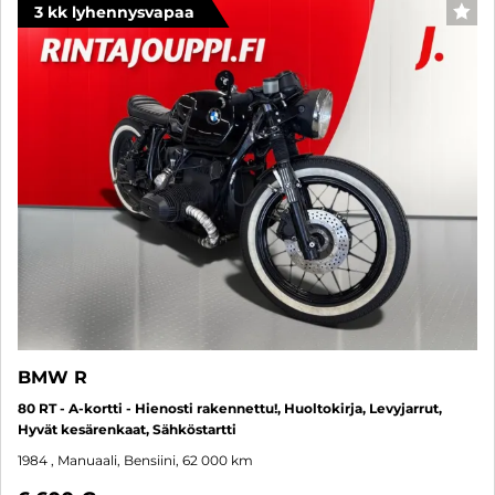
3 kk lyhennysvapaa
SUO
BMW R
80 RT - A-kortti - Hienosti rakennettu!, Huoltokirja, Levyjarrut,
Hyvät kesärenkaat, Sähköstartti
1984
, Manuaali, Bensiini, 62 000 km