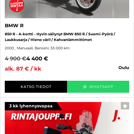
BMW R
850 R - A-kortti - Hyvin säilynyt BMW 850 R / Suomi-Pyörä /
Laukkusarja / Hieno väri! / Kahvanlämmittimet
2000
, Manuaali, Bensiini, 55 000 km
4 900 €
4 400 €
oulu
alk. 87 € / kk
KATSO TIEDOT
WHATSAPP
3 kk lyhennysvapaa
SUO