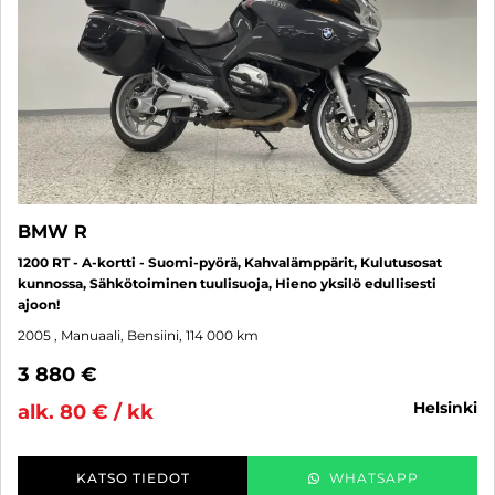
BMW R
1200 RT - A-kortti - Suomi-pyörä, Kahvalämppärit, Kulutusosat
kunnossa, Sähkötoiminen tuulisuoja, Hieno yksilö edullisesti
ajoon!
2005
, Manuaali, Bensiini, 114 000 km
3 880 €
helsinki
alk. 80 € / kk
KATSO TIEDOT
WHATSAPP