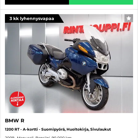
3 kk lyhennysvapaa
SUO
BMW R
1200 RT - A-kortti - Suomipyörä, Huoltokirja, Sivulaukut
2009
, Manuaali, Bensiini, 90 000 km