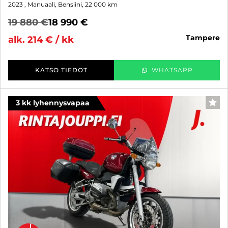
2023
, Manuaali, Bensiini, 22 000 km
19 880 €
18 990 €
tampere
alk. 214 € / kk
KATSO TIEDOT
WHATSAPP
3 kk lyhennysvapaa
SUO