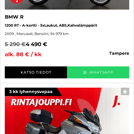
BMW R
1200 RT - A-kortti - 3xLaukut, ABS,Kahvalämppärit
2009
, Manuaali, Bensiini, 94 979 km
5 290 €
4 490 €
tampere
alk. 88 € / kk
KATSO TIEDOT
WHATSAPP
3 kk lyhennysvapaa
SUO