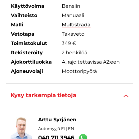
Käyttövoima
Bensiini
Vaihteisto
Manuaali
Malli
Multistrada
Vetotapa
Takaveto
Toimistokulut
349 €
Rekisteröity
2 henkilöä
Ajokorttiluokka
A, rajoitettavissa A2:een
Ajoneuvolaji
Moottoripyörä
Kysy tarkempia tietoja
Arttu Syrjänen
Automyyjä FI | EN
040 711 3946