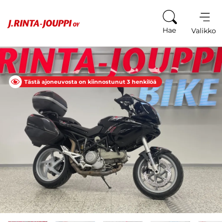
Siirry sisältöön
Hae
Valikko
Tästä ajoneuvosta on kiinnostunut 3 henkilöä