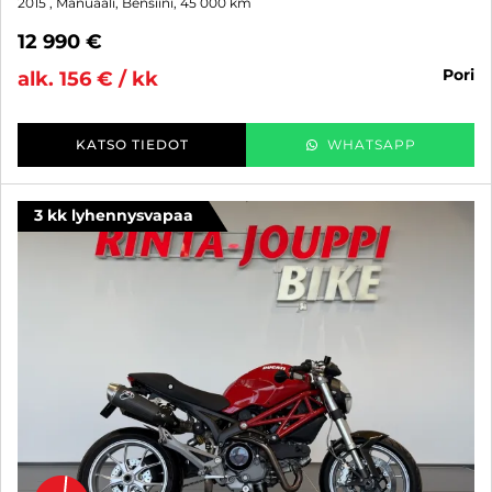
2015
, Manuaali, Bensiini, 45 000 km
12 990 €
pori
alk. 156 € / kk
KATSO TIEDOT
WHATSAPP
3 kk lyhennysvapaa