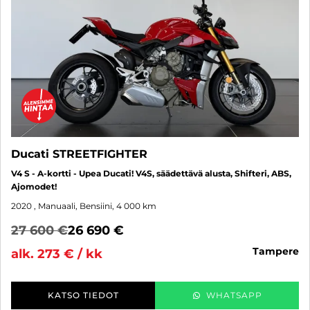
Ducati STREETFIGHTER
V4 S - A-kortti - Upea Ducati! V4S, säädettävä alusta, Shifteri, ABS,
Ajomodet!
2020
, Manuaali, Bensiini, 4 000 km
27 600 €
26 690 €
tampere
alk. 273 € / kk
KATSO TIEDOT
WHATSAPP