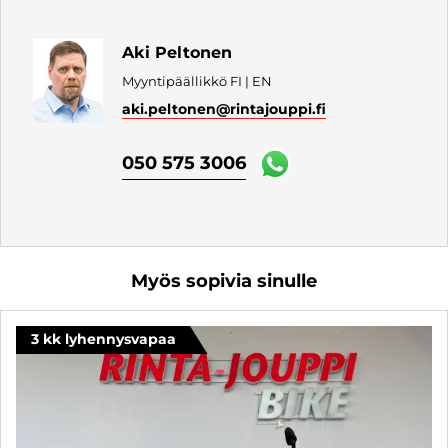
Aki Peltonen
Myyntipäällikkö FI | EN
aki.peltonen
@rintajouppi.fi
050 575 3006
Myös sopivia sinulle
3 kk lyhennysvapaa