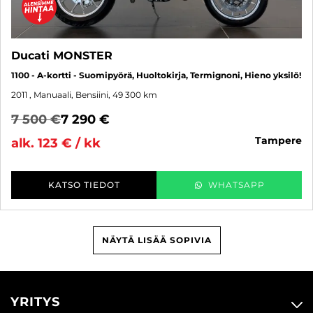
Ducati MONSTER
1100 - A-kortti - Suomipyörä, Huoltokirja, Termignoni, Hieno yksilö!
2011
, Manuaali, Bensiini, 49 300 km
7 500 €
7 290 €
tampere
alk. 123 € / kk
KATSO TIEDOT
WHATSAPP
NÄYTÄ LISÄÄ SOPIVIA
YRITYS