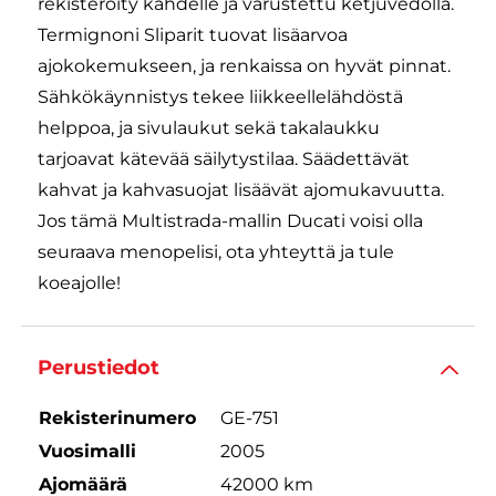
rekisteröity kahdelle ja varustettu ketjuvedolla.
Termignoni Sliparit tuovat lisäarvoa
ajokokemukseen, ja renkaissa on hyvät pinnat.
Sähkökäynnistys tekee liikkeellelähdöstä
helppoa, ja sivulaukut sekä takalaukku
tarjoavat kätevää säilytystilaa. Säädettävät
kahvat ja kahvasuojat lisäävät ajomukavuutta.
Jos tämä Multistrada-mallin Ducati voisi olla
seuraava menopelisi, ota yhteyttä ja tule
koeajolle!
Perustiedot
Rekisterinumero
GE-751
Vuosimalli
2005
Ajomäärä
42000 km