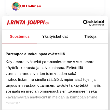
Ulf Hellman
Page 1 of 60
Suostumus
Yksityiskohdat
Tietoja
1 / 60
Parempaa autokauppaa evästeillä
Käytämme evästeitä parantaaksemme sivustomme
käyttökokemusta ja palveluntasoa. Evästeillä
varmistamme sivuston toimivuuden sekä
mahdollistamme sinulle räätälöidympien sisältöjen ja
tarjousten vastaanottamisen. Evästeitä käytetään myös
sosiaalisen median ominaisuuksien tukemiseen sekä
kävijämäärän analysointiin meidän ja kumppaniemme
toimesta.