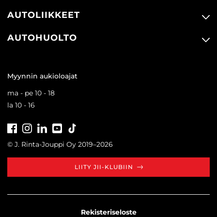
AUTOLIIKKEET
AUTOHUOLTO
Myynnin aukioloajat
ma - pe 10 - 18
la 10 - 16
Facebook
Instagram
LinkedIn
Youtube
Tiktok
© J. Rinta-Jouppi Oy 2019–2026
LIITY JII-KLUBIIN
Rekisteriseloste