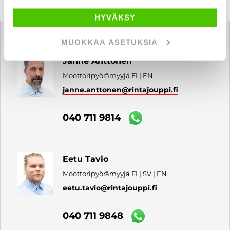
HYVÄKSY
Tätä ajoneuvoa myy
MUOKKAA ASETUKSIA
Janne Anttonen
Moottoripyörämyyjä FI | EN
janne.anttonen
@rintajouppi.fi
040 711 9814
Eetu Tavio
Moottoripyörämyyjä FI | SV | EN
eetu.tavio
@rintajouppi.fi
040 711 9848