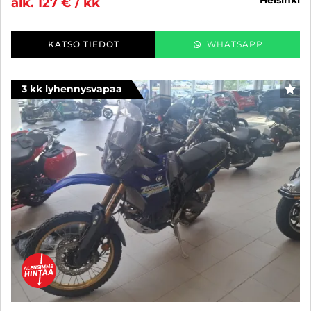
alk. 127 € / kk
KATSO TIEDOT
WHATSAPP
3 kk lyhennysvapaa
SUO