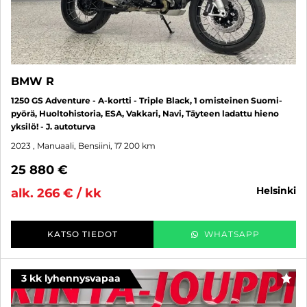
BMW R
1250 GS Adventure - A-kortti - Triple Black, 1 omisteinen Suomi-
pyörä, Huoltohistoria, ESA, Vakkari, Navi, Täyteen ladattu hieno
yksilö! - J. autoturva
2023
, Manuaali, Bensiini, 17 200 km
25 880 €
helsinki
alk. 266 € / kk
KATSO TIEDOT
WHATSAPP
3 kk lyhennysvapaa
SUO