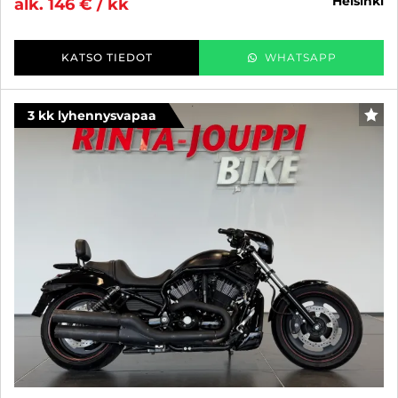
helsinki
alk. 146 € / kk
KATSO TIEDOT
WHATSAPP
3 kk lyhennysvapaa
SUO