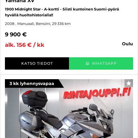
Yamaha XV
1900 Midnight Star - A-kortti - Siisti kuntoinen Suomi-pyörä
hyvällä huoltohistorialla!!
2008
, Manuaali, Bensiini, 29 336 km
9 900 €
oulu
alk. 156 € / kk
KATSO TIEDOT
WHATSAPP
3 kk lyhennysvapaa
SUO