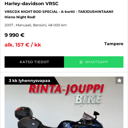
Harley-davidson VRSC
VRSCDX NIGHT ROD SPECIAL - A-kortti - TARJOUSHINTAAN!!
Hieno Night Rod!
2007
, Manuaali, Bensiini, 48 000 km
9 990 €
tampere
alk. 157 € / kk
KATSO TIEDOT
WHATSAPP
3 kk lyhennysvapaa
SUO