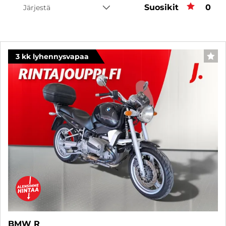
Suosikit
Suos
0
Järjestä
3 kk lyhennysvapaa
SUO
BMW R