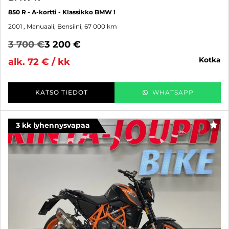
850 R - A-kortti - Klassikko BMW !
2001
, Manuaali, Bensiini, 67 000 km
3 700 €
3 200 €
kotka
alk. 72 € / kk
KATSO TIEDOT
WHATSAPP
3 kk lyhennysvapaa
SUO