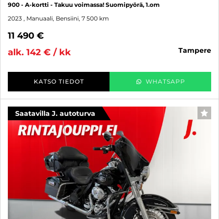
900 - A-kortti - Takuu voimassa! Suomipyörä, 1.om
2023
, Manuaali, Bensiini, 7 500 km
11 490 €
tampere
alk. 142 € / kk
KATSO TIEDOT
WHATSAPP
Saatavilla J. autoturva
SUO