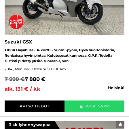
Suzuki GSX
1300R Hayabusa - A-kortti - Suomi-pyörä, Hyvä huoltohistoria,
Renkaissa hyvin pintaa, Kulutusosat kunnossa, G.P.R, Todella
siististi pidetty yksilö suoraan ajoon!
2014
, Manuaali, Bensiini, 90 700 km
7 990 €
7 880 €
helsinki
alk. 131 € / kk
KATSO TIEDOT
WHATSAPP
3 kk lyhennysvapaa
SUO