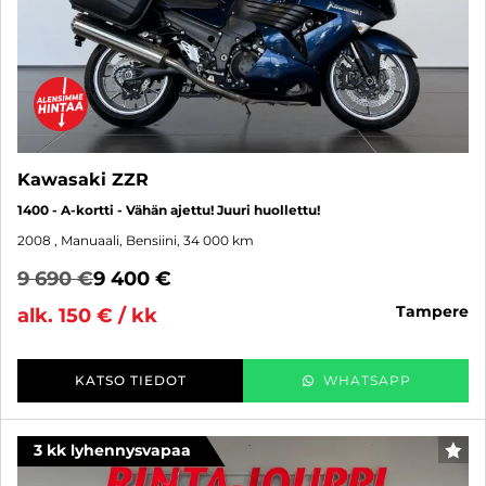
Kawasaki ZZR
1400 - A-kortti - Vähän ajettu! Juuri huollettu!
2008
, Manuaali, Bensiini, 34 000 km
9 690 €
9 400 €
tampere
alk. 150 € / kk
KATSO TIEDOT
WHATSAPP
3 kk lyhennysvapaa
SUO