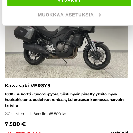
HYVÄKSY
MUOKKAA ASETUKSIA
Kawasaki VERSYS
1000 - A-kortti - Suomi-pyörä, Siisti hyvin pidetty yksilö, hyvä
huoltohistoria, uudehkot renkaat, kulutusosat kunnossa, harvoin
tarjolla
2014
, Manuaali, Bensiini, 65 500 km
7 580 €
helsinki