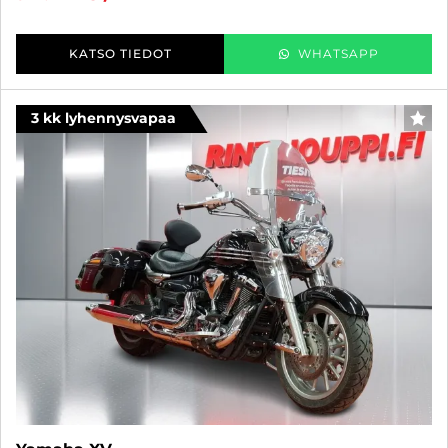
KATSO TIEDOT
WHATSAPP
3 kk lyhennysvapaa
SUO