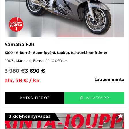
Yamaha FJR
1300 - A-kortti - Suomipyörä, Laukut, Kahvanlämmittimet
2007
, Manuaali, Bensiini, 140 000 km
3 980 €
3 690 €
lappeenranta
alk. 78 € / kk
KATSO TIEDOT
WHATSAPP
3 kk lyhennysvapaa
SUO