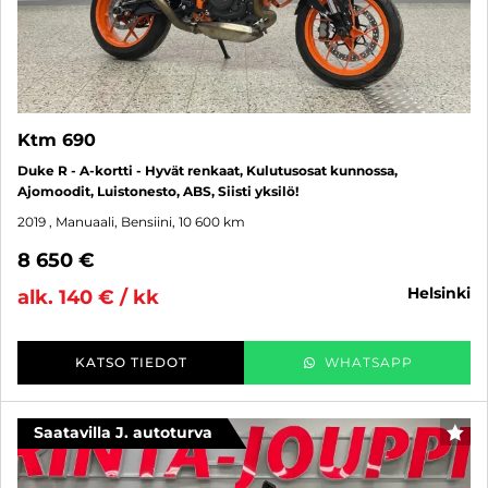
Ktm 690
Duke R - A-kortti - Hyvät renkaat, Kulutusosat kunnossa,
Ajomoodit, Luistonesto, ABS, Siisti yksilö!
2019
, Manuaali, Bensiini, 10 600 km
8 650 €
helsinki
alk. 140 € / kk
KATSO TIEDOT
WHATSAPP
Saatavilla J. autoturva
SUO