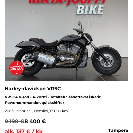
Harley-davidson VRSC
VRSCA V-rod - A-kortti - Totaltek Säädettävät iskarit,
Powercommander, quickshifter
2003
, Manuaali, Bensiini, 17 000 km
9 190 €
8 400 €
tampere
alk. 137 € / kk