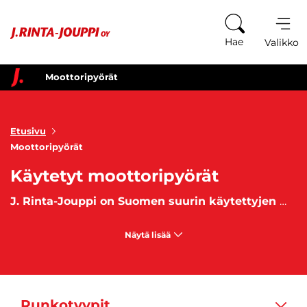
Siirry sisältöön
Hae
Valikko
Moottoripyörät
Etusivu
Moottoripyörät
Käytetyt moottoripyörät
J. Rinta-Jouppi on Suomen suurin käytettyjen moottoripyörien myyjä
Näytä lisää
Runkotyypit