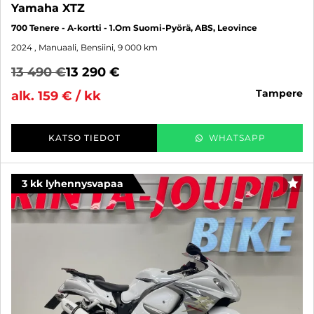
Yamaha XTZ
700 Tenere - A-kortti - 1.Om Suomi-Pyörä, ABS, Leovince
2024
, Manuaali, Bensiini, 9 000 km
13 490 €
13 290 €
tampere
alk. 159 € / kk
KATSO TIEDOT
WHATSAPP
3 kk lyhennysvapaa
SUO