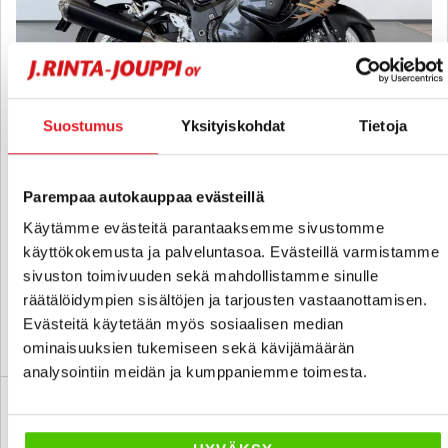
Suostumus
Yksityiskohdat
Tietoja
Suzuki GSX
1300R Hayabusa - A-kortti - Vähän ajettu Busa!
Parempaa autokauppaa evästeillä
2009
, Manuaali, Bensiini, 26 000 km
Käytämme evästeitä parantaaksemme sivustomme
9 990 €
9 790 €
käyttökokemusta ja palveluntasoa. Evästeillä varmistamme
sivuston toimivuuden sekä mahdollistamme sinulle
tampere
alk. 154 € / kk
räätälöidympien sisältöjen ja tarjousten vastaanottamisen.
Evästeitä käytetään myös sosiaalisen median
KATSO TIEDOT
WHATSAPP
ominaisuuksien tukemiseen sekä kävijämäärän
analysointiin meidän ja kumppaniemme toimesta.
3 kk lyhennysvapaa
SUO