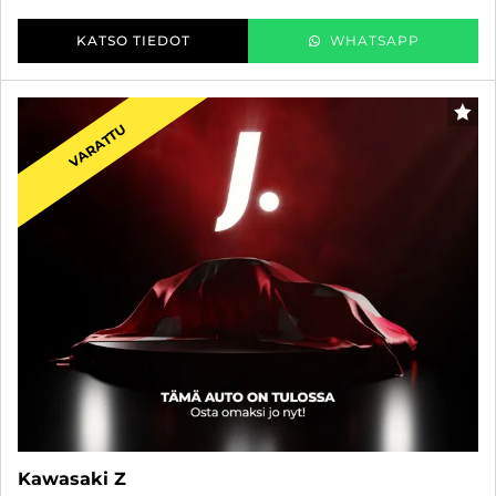
KATSO TIEDOT
WHATSAPP
SUO
VARATTU
Kawasaki Z