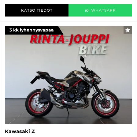
KATSO TIEDOT
WHATSAPP
3 kk lyhennysvapaa
SUO
Kawasaki Z