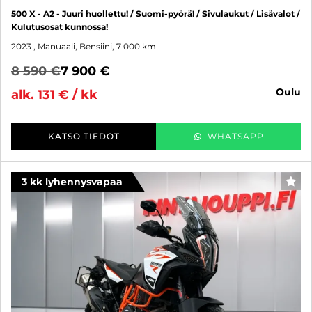
500 X - A2 - Juuri huollettu! / Suomi-pyörä! / Sivulaukut / Lisävalot /
Kulutusosat kunnossa!
2023
, Manuaali, Bensiini, 7 000 km
8 590 €
7 900 €
oulu
alk. 131 € / kk
KATSO TIEDOT
WHATSAPP
3 kk lyhennysvapaa
SUO