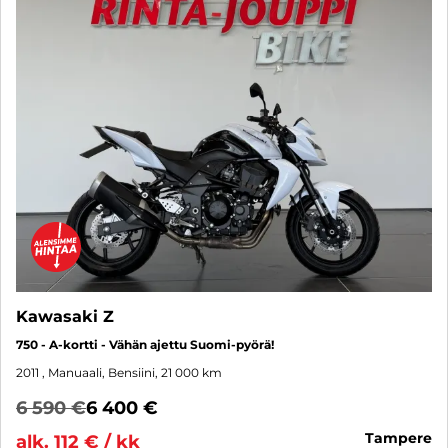
Kawasaki Z
750 - A-kortti - Vähän ajettu Suomi-pyörä!
2011
, Manuaali, Bensiini, 21 000 km
6 590 €
6 400 €
tampere
alk. 112 € / kk