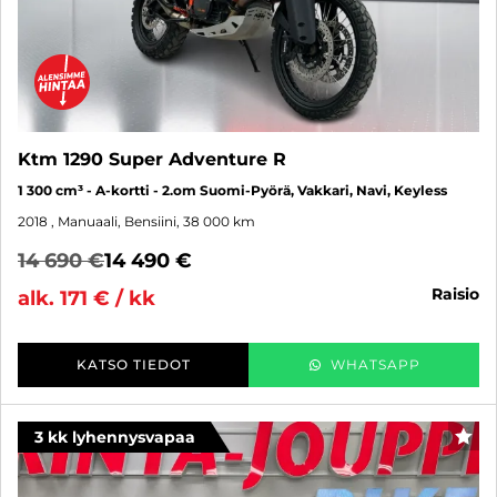
Ktm 1290 Super Adventure R
1 300 cm³ - A-kortti - 2.om Suomi-Pyörä, Vakkari, Navi, Keyless
2018
, Manuaali, Bensiini, 38 000 km
14 690 €
14 490 €
raisio
alk. 171 € / kk
KATSO TIEDOT
WHATSAPP
3 kk lyhennysvapaa
SUO