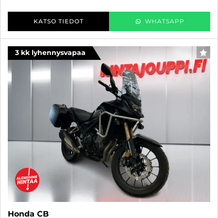
KATSO TIEDOT
WHATSAPP
3 kk lyhennysvapaa
SUO
Honda CB