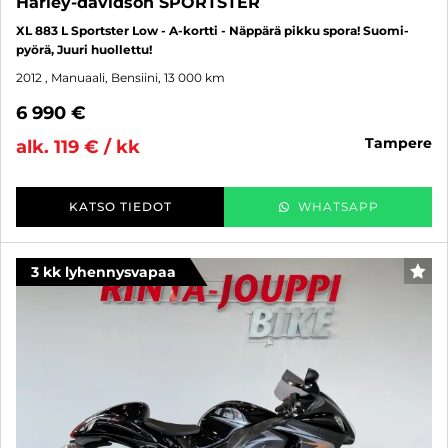
Harley-davidson SPORTSTER
XL 883 L Sportster Low - A-kortti - Näppärä pikku spora! Suomi-
pyörä, Juuri huollettu!
2012
, Manuaali, Bensiini, 13 000 km
6 990 €
tampere
alk. 119 € / kk
KATSO TIEDOT
WHATSAPP
3 kk lyhennysvapaa
SUO