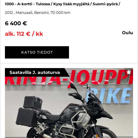
1000 - A-kortti - Tulossa / Kysy lisää myyjältä / Suomi-pyörä /
2012
, Manuaali, Bensiini, 70 000 km
6 400 €
oulu
alk. 112 € / kk
KATSO TIEDOT
Saatavilla J. autoturva
SUO