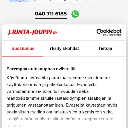
040 711 6185
Anton Hyytinen
Automyyjä FI
Suostumus
Yksityiskohdat
Tietoja
anton.hyytinen
@rintajouppi.fi
040 711 6183
Parempaa autokauppaa evästeillä
Käytämme evästeitä parantaaksemme sivustomme
käyttökokemusta ja palveluntasoa. Evästeillä
Jesse Mäntylä
varmistamme sivuston toimivuuden sekä
mahdollistamme sinulle räätälöidympien sisältöjen ja
Automyyjä FI | EN
tarjousten vastaanottamisen. Evästeitä käytetään myös
jesse.mantyla
@rintajouppi.fi
sosiaalisen median ominaisuuksien tukemiseen sekä
kävijämäärän analysointiin meidän ja kumppaniemme
040 711 6180
toimesta.