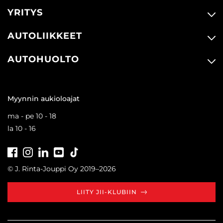
YRITYS
AUTOLIIKKEET
AUTOHUOLTO
Myynnin aukioloajat
ma - pe 10 - 18
la 10 - 16
Facebook
Instagram
LinkedIn
Youtube
Tiktok
© J. Rinta-Jouppi Oy 2019–2026
LIITY JII-KLUBIIN