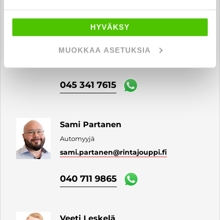
HYVÄKSY
Juho Rautakoski
Automyyjä
MUOKKAA ASETUKSIA
juho.rautakoski
@rintajouppi.fi
045 341 7615
Sami Partanen
Automyyjä
sami.partanen
@rintajouppi.fi
040 711 9865
Veeti Leskelä