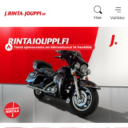
Siirry sisältöön
Hae
Valikko
Tästä ajoneuvosta on kiinnostunut 14 henkilöä