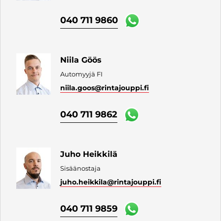
040 711 9860
Niila Göös
Automyyjä FI
niila.goos
@rintajouppi.fi
040 711 9862
Juho Heikkilä
Sisäänostaja
juho.heikkila
@rintajouppi.fi
040 711 9859