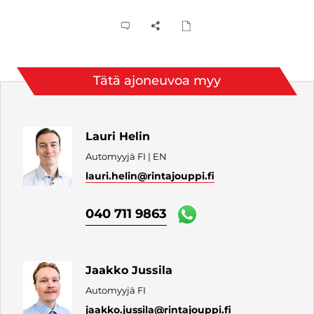
Tätä ajoneuvoa myy
Lauri Helin
Automyyjä FI | EN
lauri.helin
@rintajouppi.fi
040 711 9863
Jaakko Jussila
Automyyjä FI
jaakko.jussila
@rintajouppi.fi