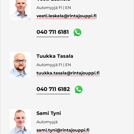
Automyyjä FI | EN
veeti.leskela
@rintajouppi.fi
040 711 6181
Tuukka Tasala
Automyyjä FI | EN
tuukka.tasala
@rintajouppi.fi
040 711 6182
Sami Tyni
Automyyjä
sami.tyni
@rintajouppi.fi