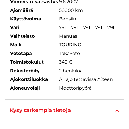
Viimeisin katsastus
9.6.2002
Ajomäärä
56000 km
Käyttövoima
Bensiini
Väri
79L - 79L - 79L - 79L - 79L -
Vaihteisto
Manuaali
Malli
TOURING
Vetotapa
Takaveto
Toimistokulut
349 €
Rekisteröity
2 henkilöä
Ajokorttiluokka
A, rajoitettavissa A2:een
Ajoneuvolaji
Moottoripyörä
Kysy tarkempia tietoja