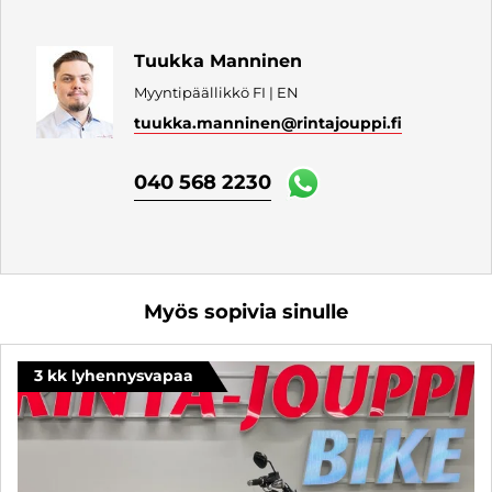
Tuukka Manninen
Myyntipäällikkö FI | EN
tuukka.manninen
@rintajouppi.fi
040 568 2230
Myös sopivia sinulle
3 kk lyhennysvapaa