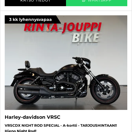
KATSO TIEDOT
WHATSAPP
3 kk lyhennysvapaa
Harley-davidson VRSC
VRSCDX NIGHT ROD SPECIAL - A-kortti - TARJOUSHINTAAN!!
Hieno Night Rod!