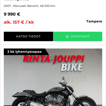
2007
, Manuaali, Bensiini, 48 000 km
9 990 €
tampere
alk. 157 € / kk
KATSO TIEDOT
WHATSAPP
3 kk lyhennysvapaa