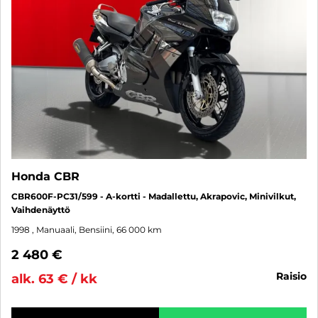
Honda CBR
CBR600F-PC31/599 - A-kortti - Madallettu, Akrapovic, Minivilkut,
Vaihdenäyttö
1998
, Manuaali, Bensiini, 66 000 km
2 480 €
raisio
alk. 63 € / kk