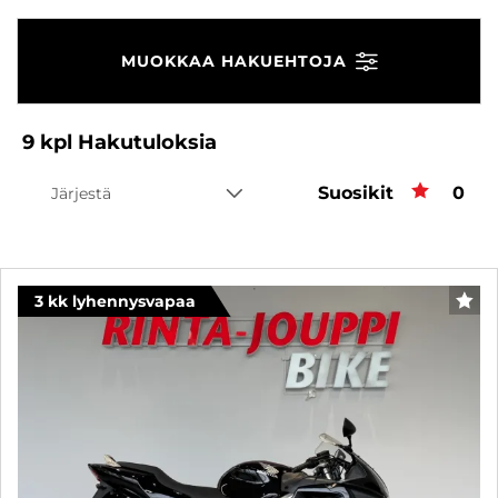
MUOKKAA HAKUEHTOJA
9
kpl
Hakutuloksia
Suosikit
Suos
0
Järjestä
3 kk lyhennysvapaa
SUO