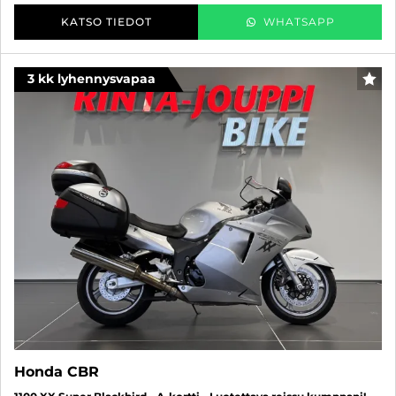
KATSO TIEDOT
WHATSAPP
3 kk lyhennysvapaa
SUO
Honda CBR