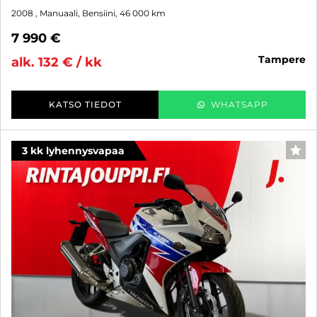
2008
, Manuaali, Bensiini, 46 000 km
7 990 €
tampere
alk. 132 € / kk
KATSO TIEDOT
WHATSAPP
3 kk lyhennysvapaa
SUO