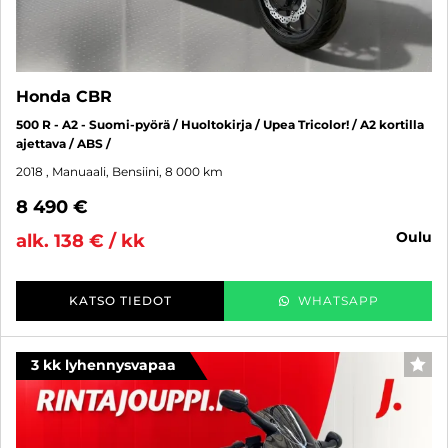
Honda CBR
500 R - A2 - Suomi-pyörä / Huoltokirja / Upea Tricolor! / A2 kortilla
ajettava / ABS /
2018
, Manuaali, Bensiini, 8 000 km
8 490 €
oulu
alk. 138 € / kk
KATSO TIEDOT
WHATSAPP
3 kk lyhennysvapaa
SUO