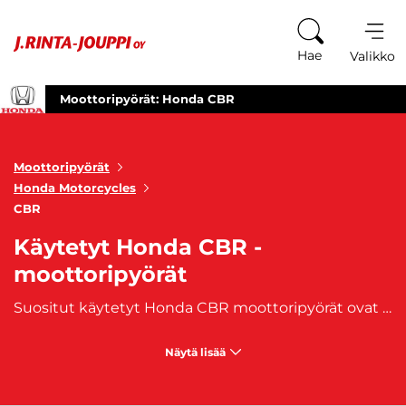
Siirry sisältöön
Hae
Valikko
Moottoripyörät: Honda CBR
Moottoripyörät
Honda Motorcycles
CBR
Käytetyt Honda CBR -
moottoripyörät
Suositut käytetyt Honda CBR moottoripyörät ovat nyt saatavilla – huippuluokan suorituskykyä ja tyyliä matkalle. CBR-sarja on voittanut kuljettajien sydämet tarjoamalla ainutlaatuista ajonautintoa ja teknistä huippuosaamista. Käytetyt Honda CBR moottoripyörämme ovat valmiita valloittamaan tien. Jokainen Honda CBR pyörä yhdistää huippuluokan suorituskyvyn, tyylin ja kilpa-automaailmasta peräisin olevan teknologian ainutlaatuisella tavalla. CBR-sarja on suunniteltu tarjoamaan vaativille kuljettajille unohtumattomia ajokokemuksia. Selaa valikoimaamme ja löydä itsellesi sopiva käytetty Honda CBR moottoripyörä. Omista suosittu ja huippuluokan matkakumppani ja lähde seikkailuun tien päälle Honda CBR:n kanssa. Koe suorituskyvyn ja tyylin täydellinen yhdistelmä jokaisella matkalla. Meiltä löydät käytetyt Honda CBR-moottoripyörät, joihin on saatavilla myös edullinen
Näytä lisää