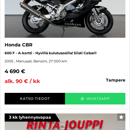
Honda CBR
600 F - A-kortti - Hyvillä kulutusosilla! Siisti Cebari!
2005
, Manuaali, Bensiini, 27 000 km
4 690 €
tampere
alk. 90 € / kk
KATSO TIEDOT
WHATSAPP
3 kk lyhennysvapaa
SUO