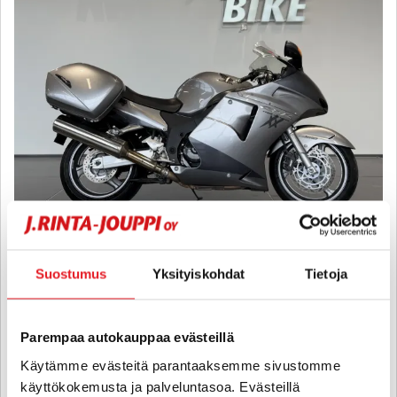
Honda CBR
1100 XX Super Blackbird - A-kortti - Siistikuntoinen Tupla X!
Suostumus
Yksityiskohdat
Tietoja
2008
, Manuaali, Bensiini, 72 000 km
5 200 €
Parempaa autokauppaa evästeillä
tampere
alk. 97 € / kk
Käytämme evästeitä parantaaksemme sivustomme
käyttökokemusta ja palveluntasoa. Evästeillä