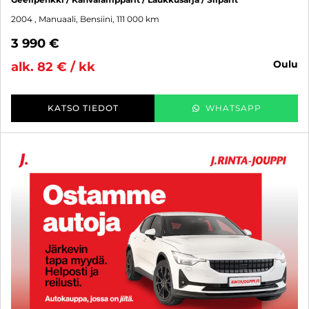
2004
, Manuaali, Bensiini, 111 000 km
3 990 €
oulu
alk. 82 € / kk
KATSO TIEDOT
WHATSAPP