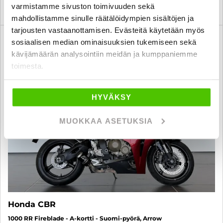
varmistamme sivuston toimivuuden sekä
KATSO TIEDOT
WHATSAPP
mahdollistamme sinulle räätälöidympien sisältöjen ja
tarjousten vastaanottamisen. Evästeitä käytetään myös
3 kk lyhennysvapaa
sosiaalisen median ominaisuuksien tukemiseen sekä
SUO
kävijämäärän analysointiin meidän ja kumppaniemme
toimesta.
HYVÄKSY
MUOKKAA ASETUKSIA
Honda CBR
1000 RR Fireblade - A-kortti - Suomi-pyörä, Arrow