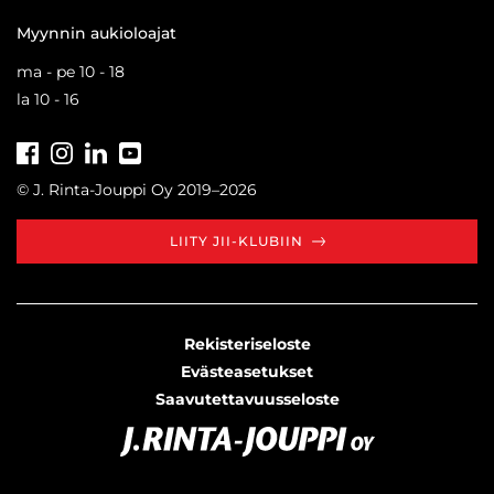
Myynnin aukioloajat
ma - pe 10 - 18
la 10 - 16
Facebook
Instagram
LinkedIn
Youtube
Tiktok
© J. Rinta-Jouppi Oy 2019–2026
LIITY JII-KLUBIIN
Rekisteriseloste
Evästeasetukset
Saavutettavuusseloste