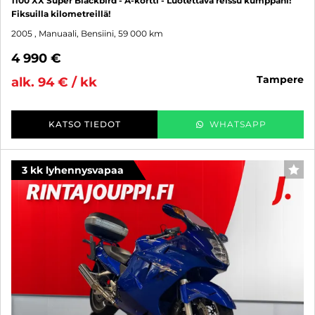
1100 XX Super Blackbird - A-kortti - Luotettava reissu kumppani!
Fiksuilla kilometreillä!
2005
, Manuaali, Bensiini, 59 000 km
4 990 €
tampere
alk. 94 € / kk
KATSO TIEDOT
WHATSAPP
3 kk lyhennysvapaa
SUO