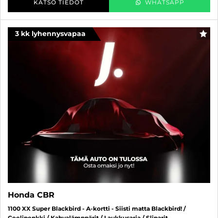
KATSO TIEDOT
WHATSAPP
3 kk lyhennysvapaa
SUO
Honda CBR
1100 XX Super Blackbird - A-kortti - Siisti matta Blackbird! /
Geelipenkki / Kahvalämppärit / Laukkusarja / Sliparit