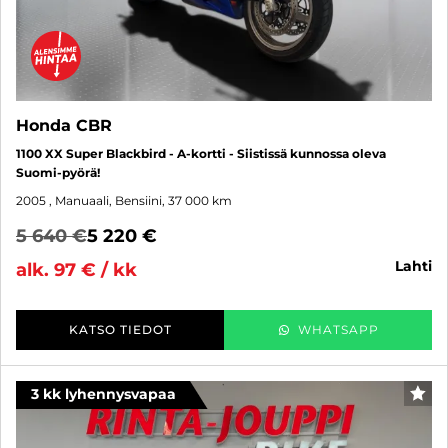
Honda CBR
1100 XX Super Blackbird - A-kortti - Siistissä kunnossa oleva
Suomi-pyörä!
2005
, Manuaali, Bensiini, 37 000 km
5 640 €
5 220 €
lahti
alk. 97 € / kk
KATSO TIEDOT
WHATSAPP
3 kk lyhennysvapaa
SUO