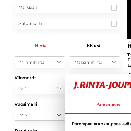
Manuaali
Automaatti
H
Hinta
KK-erä
1
B
Minimihinta
Maksimihinta
L
2
Kilometrit
3
MIN
MAX
a
Vuosimalli
Suostumus
MIN
MAX
Parempaa autokauppaa eväst
Toimipiste