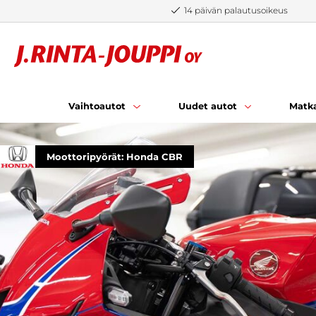
Siirry sisältöön
14 päivän palautusoikeus
Vaihtoautot
Uudet autot
Matka
Moottoripyörät: Honda CBR