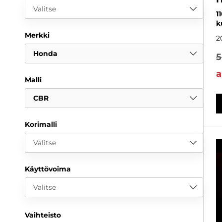
Valitse
1
k
Merkki
2
Honda
5
a
Malli
CBR
Korimalli
Valitse
Käyttövoima
Valitse
Vaihteisto