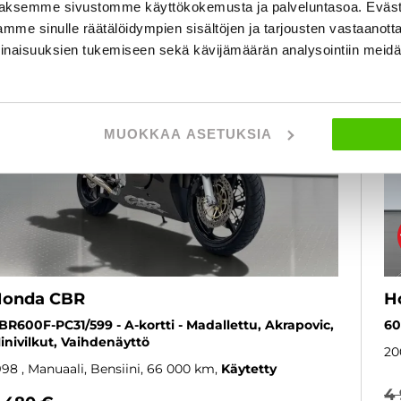
aksemme sivustomme käyttökokemusta ja palveluntasoa. Eväst
3 kk lyhennysvapaa
SUOSIKKI
mme sinulle räätälöidympien sisältöjen ja tarjousten vastaanott
inaisuuksien tukemiseen sekä kävijämäärän analysointiin mei
MUOKKAA ASETUKSIA
onda CBR
H
BR600F-PC31/599 - A-kortti - Madallettu, Akrapovic,
60
inivilkut, Vaihdenäyttö
20
998
, Manuaali, Bensiini, 66 000 km
Käytetty
4