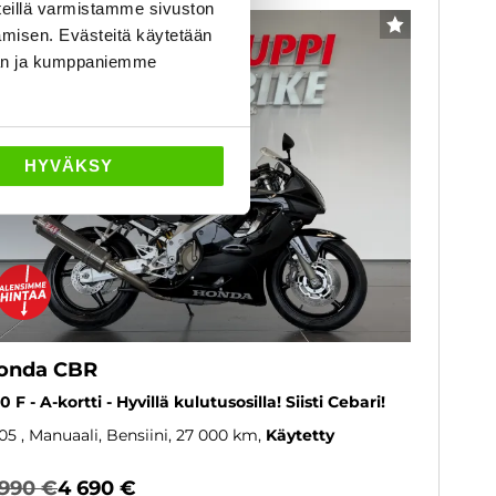
eillä varmistamme sivuston
3 kk lyhennysvapaa
SUOSIKKI
amisen. Evästeitä käytetään
dän ja kumppaniemme
HYVÄKSY
onda CBR
0 F - A-kortti - Hyvillä kulutusosilla! Siisti Cebari!
05
, Manuaali, Bensiini, 27 000 km
Käytetty
 990 €
4 690 €