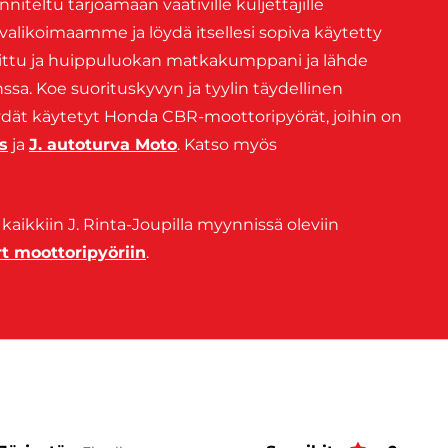
nniteltu tarjoamaan vaativille kuljettajille
likoimaamme ja löydä itsellesi sopiva käytetty
ittu ja huippuluokan matkakumppani ja lähde
sa. Koe suorituskyvyn ja tyylin täydellinen
löydät käytetyt Honda CBR-moottoripyörät, joihin on
s
ja
J. autoturva Moto
. Katso myös
kaikkiin J. Rinta-Joupilla myynnissä oleviin
t moottoripyöriin
.