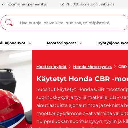
Kotimainen perheyritys
Yli 5000 ajoneuvon valikoima
iluajoneuvot
Moottoripyörät
Hyötyajoneuvo
Moottoripyörät
Honda Motorcycles
CBR
Käytetyt Honda CBR -moo
Suositut käytetyt Honda CBR moottoripy
suorituskykyä ja tyyliä matkalle. CBR-sa
ainutlaatuista ajonautintoa ja teknist
moottoripyörämme ovat valmiita valloi
huippuluokan suorituskyvyn, tyylin ja k