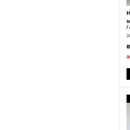
H
5
/
2
8
a