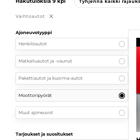
Hakutuloksia
9
kpl
Tyhjennä kaikki rajauk
Vaihtoautot
Poista valinta
Ajoneuvotyyppi
Henkilöautot
Matkailuautot ja -vaunut
Pakettiautot ja kuorma-autot
Moottoripyörät
Muut ajoneuvot
Tarjoukset ja suositukset
H