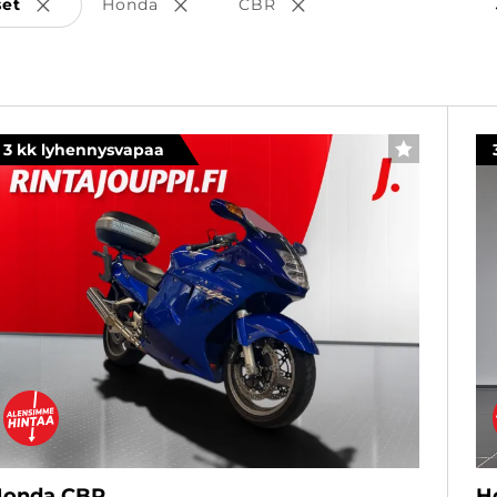
set
Honda
CBR
Poista valinta
Poista valinta
Poista valinta
3 kk lyhennysvapaa
SUOSIKKI
onda CBR
H