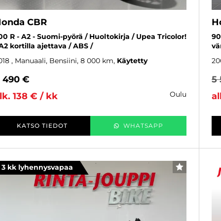
onda CBR
H
00 R - A2 - Suomi-pyörä / Huoltokirja / Upea Tricolor!
90
 A2 kortilla ajettava / ABS /
vär
018
, Manuaali, Bensiini, 8 000 km
Käytetty
20
 490 €
5
oulu
lk. 138 € / kk
al
KATSO TIEDOT
WHATSAPP
3 kk lyhennysvapaa
SUOSIKKI