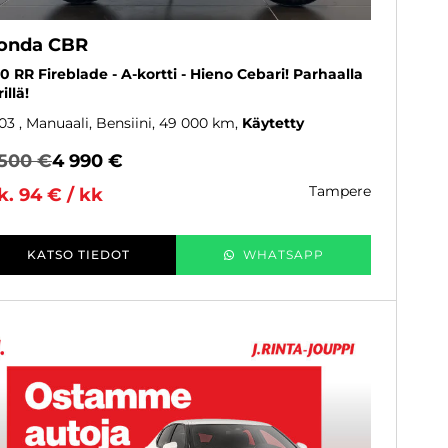
onda CBR
0 RR Fireblade - A-kortti - Hieno Cebari! Parhaalla
illä!
03
, Manuaali, Bensiini, 49 000 km
Käytetty
 500 €
4 990 €
tampere
k. 94 € / kk
KATSO TIEDOT
WHATSAPP