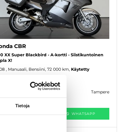
onda CBR
00 XX Super Blackbird - A-kortti - Siistikuntoinen
pla X!
08
, Manuaali, Bensiini, 72 000 km
Käytetty
 200 €
tampere
k. 97 € / kk
Tietoja
KATSO TIEDOT
WHATSAPP