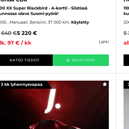
100 XX Super Blackbird - A-kortti - Siistissä
11
unnossa oleva Suomi-pyörä!
ku
005
, Manuaali, Bensiini, 37 000 km
Käytetty
20
 640 €
5 220 €
5
lahti
lk. 97 € / kk
al
KATSO TIEDOT
WHATSAPP
3 kk lyhennysvapaa
SUOSIKKI