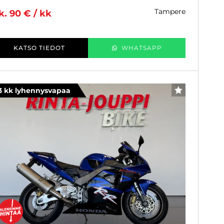
tampere
k. 90 € / kk
KATSO TIEDOT
WHATSAPP
3 kk lyhennysvapaa
SUOSIKKI