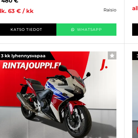
 480 €
al
raisio
lk. 63 € / kk
KATSO TIEDOT
WHATSAPP
3 kk lyhennysvapaa
SUOSIKKI