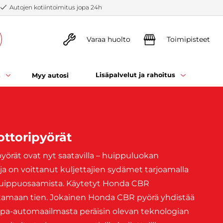
Autojen kotiintoimitus jopa 24h
Varaa huolto
Toimipisteet
t
Lisäpalvelut ja rahoitus
Myy autosi
ttoripyörät
örät ovat nyt saatavilla – huippuluokan
rja on voittanut kuljettajien sydämet tarjoamalla
ä huippuosaamista. Käytetyt Honda CBR
ttamaan tien. Jokainen Honda CBR pyörä yhdistää
ilpa-automaailmasta peräisin olevan teknologian