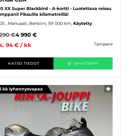
00 XX Super Blackbird - A-kortti - Luotettava reissu
mppani! Fiksuilla kilometreillä!
05
, Manuaali, Bensiini, 59 000 km
Käytetty
 290 €
4 990 €
tampere
k. 94 € / kk
KATSO TIEDOT
WHATSAPP
3 kk lyhennysvapaa
SUOSIKKI