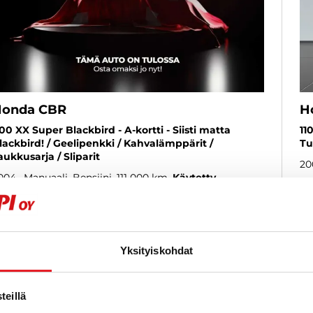
onda CBR
H
100 XX Super Blackbird - A-kortti - Siisti matta
11
lackbird! / Geelipenkki / Kahvalämppärit /
Tu
aukkusarja / Sliparit
20
004
, Manuaali, Bensiini, 111 000 km
Käytetty
5
 990 €
al
oulu
lk. 82 € / kk
Yksityiskohdat
KATSO TIEDOT
WHATSAPP
eillä