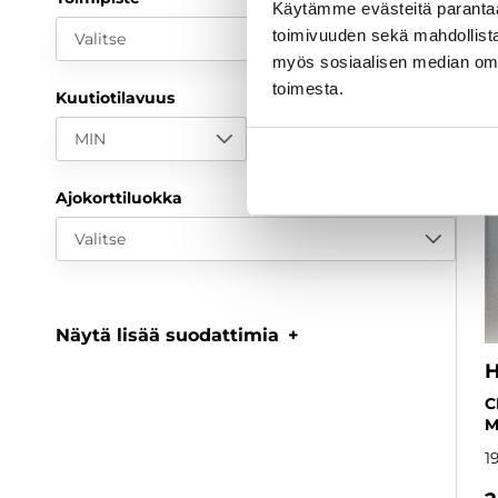
Käytämme evästeitä paranta
toimivuuden sekä mahdollista
Valitse
myös sosiaalisen median om
toimesta.
Kuutiotilavuus
MIN
MAX
Ajokorttiluokka
Valitse
Näytä lisää suodattimia
H
C
M
1