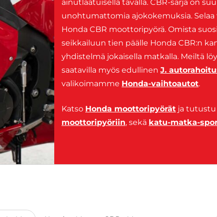
ainutlaatuisella tavalla. CBR-sarja on suu
unohtumattomia ajokokemuksia. Selaa va
Honda CBR moottoripyörä. Omista suos
seikkailuun tien päälle Honda CBR:n kans
yhdistelmä jokaisella matkalla. Meiltä 
saatavilla myös edullinen
J. autorahoitu
valikoimamme
Honda-vaihtoautot
.
Katso
Honda moottoripyörät
ja tutustu 
moottoripyöriin
, sekä
katu-matka-spor