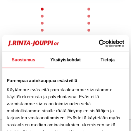
Page 1 of 60
1 / 60
Suostumus
Yksityiskohdat
Tietoja
Parempaa autokauppaa evästeillä
Käytämme evästeitä parantaaksemme sivustomme
käyttökokemusta ja palveluntasoa. Evästeillä
varmistamme sivuston toimivuuden sekä
mahdollistamme sinulle räätälöidympien sisältöjen ja
tarjousten vastaanottamisen. Evästeitä käytetään myös
Tätä ajoneuvoa myy
sosiaalisen median ominaisuuksien tukemiseen sekä