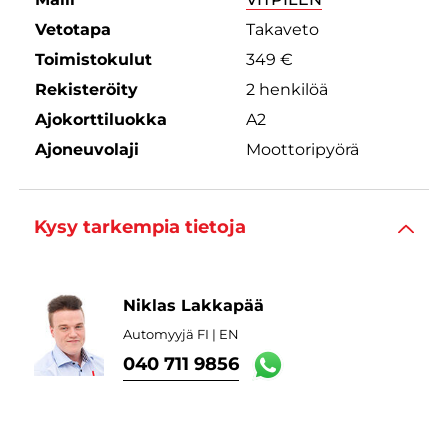
Vetotapa
Takaveto
Toimistokulut
349 €
Rekisteröity
2 henkilöä
Ajokorttiluokka
A2
Ajoneuvolaji
Moottoripyörä
Kysy tarkempia tietoja
Niklas Lakkapää
Automyyjä FI | EN
040 711 9856