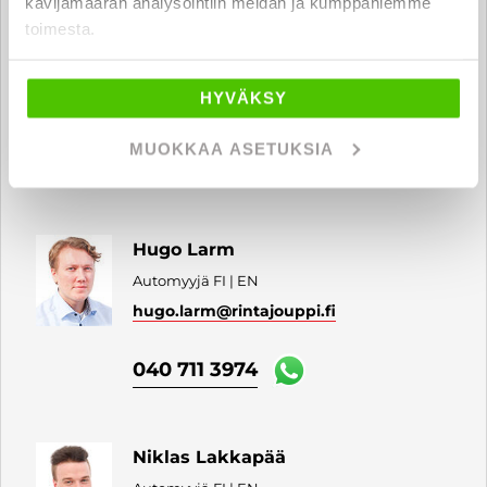
kävijämäärän analysointiin meidän ja kumppaniemme
toimesta.
Luca Giacoletto
Automyyjä FI | EN | SV | IT
HYVÄKSY
luca.giacoletto
@rintajouppi.fi
MUOKKAA ASETUKSIA
040 711 9873
Hugo Larm
Automyyjä FI | EN
hugo.larm
@rintajouppi.fi
040 711 3974
Niklas Lakkapää