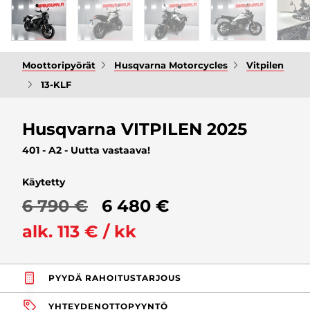
Moottoripyörät
Husqvarna Motorcycles
Vitpilen
13-KLF
Husqvarna VITPILEN 2025
401 - A2 - Uutta vastaava!
Käytetty
6 790 €
6 480 €
alk. 113 € / kk
PYYDÄ RAHOITUSTARJOUS
YHTEYDENOTTOPYYNTÖ