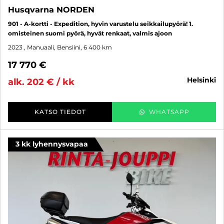
Husqvarna NORDEN
901 - A-kortti - Expedition, hyvin varustelu seikkailupyörä! 1.
omisteinen suomi pyörä, hyvät renkaat, valmis ajoon
2023
, Manuaali, Bensiini, 6 400 km
17 770 €
helsinki
alk. 202 € / kk
KATSO TIEDOT
WHATSAPP
3 kk lyhennysvapaa