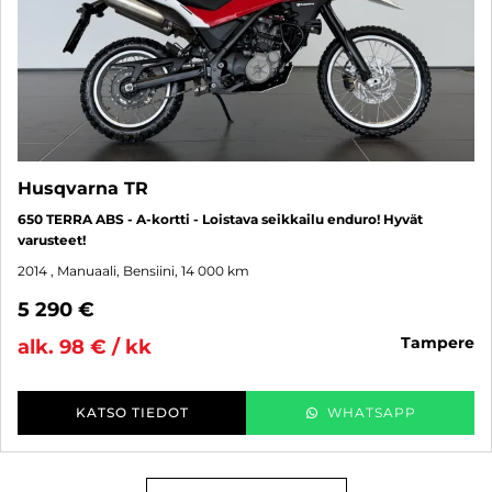
Husqvarna TR
650 TERRA ABS - A-kortti - Loistava seikkailu enduro! Hyvät
varusteet!
2014
, Manuaali, Bensiini, 14 000 km
5 290 €
tampere
alk. 98 € / kk
KATSO TIEDOT
WHATSAPP