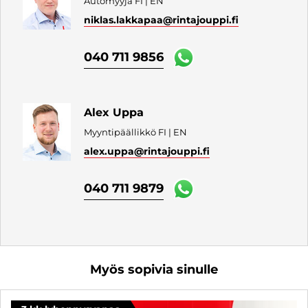
Automyyjä FI | EN
niklas.lakkapaa
@rintajouppi.fi
040 711 9856
Alex Uppa
Myyntipäällikkö FI | EN
alex.uppa
@rintajouppi.fi
040 711 9879
Myös sopivia sinulle