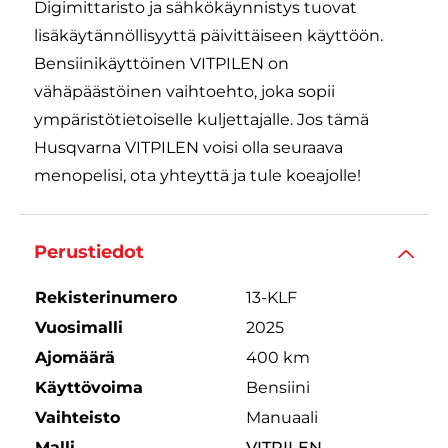
Digimittaristo ja sähkökäynnistys tuovat
lisäkäytännöllisyyttä päivittäiseen käyttöön.
Bensiinikäyttöinen VITPILEN on
vähäpäästöinen vaihtoehto, joka sopii
ympäristötietoiselle kuljettajalle. Jos tämä
Husqvarna VITPILEN voisi olla seuraava
menopelisi, ota yhteyttä ja tule koeajolle!
Perustiedot
Rekisterinumero
13-KLF
Vuosimalli
2025
Ajomäärä
400 km
Käyttövoima
Bensiini
Vaihteisto
Manuaali
Malli
VITPILEN