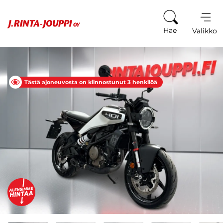
Siirry sisältöön
Hae
Valikko
Tästä ajoneuvosta on kiinnostunut 3 henkilöä