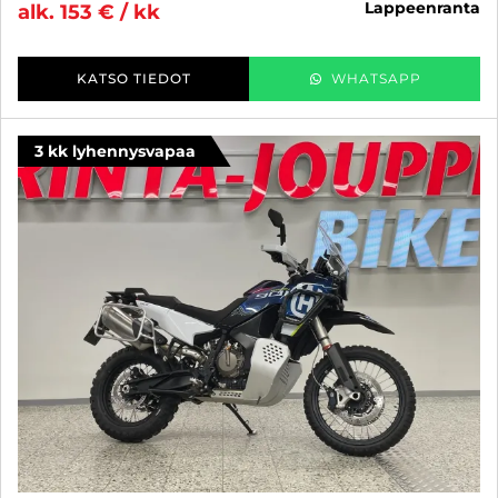
lappeenranta
alk. 153 € / kk
KATSO TIEDOT
WHATSAPP
3 kk lyhennysvapaa