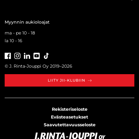
Myynnin aukioloajat
ma - pe 10 - 18
la 10 - 16
Facebook
Instagram
LinkedIn
Youtube
Tiktok
© J. Rinta-Jouppi Oy 2019–2026
LIITY JII-KLUBIIN
Rekisteriseloste
Evästeasetukset
Saavutettavuusseloste