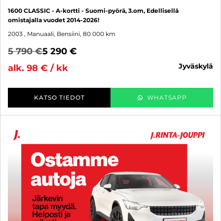
1600 CLASSIC - A-kortti - Suomi-pyörä, 3.om, Edellisellä
omistajalla vuodet 2014-2026!
2003
, Manuaali, Bensiini, 80 000 km
5 790 €
5 290 €
jyväskylä
alk. 98 € / kk
KATSO TIEDOT
WHATSAPP