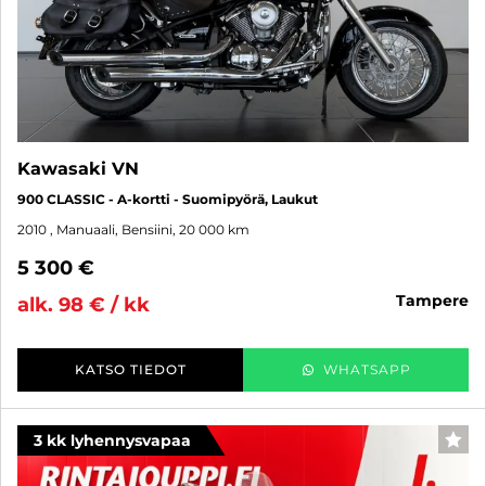
Kawasaki VN
900 CLASSIC - A-kortti - Suomipyörä, Laukut
2010
, Manuaali, Bensiini, 20 000 km
5 300 €
tampere
alk. 98 € / kk
KATSO TIEDOT
WHATSAPP
3 kk lyhennysvapaa
SUO