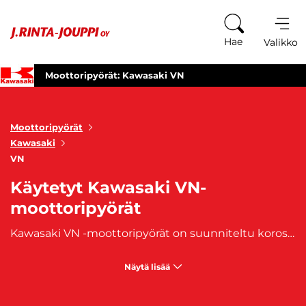
Siirry sisältöön
Hae
Valikko
Moottoripyörät: Kawasaki VN
Moottoripyörät
Kawasaki
VN
Käytetyt Kawasaki VN-
moottoripyörät
Kawasaki VN -moottoripyörät on suunniteltu korostamaan klassista cruiser-tyyliä. Ne ovat usein varustettu leveillä ohjaustangoilla, matalilla istuimilla ja takaiskunvaimentimilla, jotka tarjoavat mukavan ajoasennon ja pehmeän jousituksen. Kawasaki VN -pyörien ajettavuus on suunniteltu pitkille matkoille ja rentoon ajoon. Tuttavallisemmalta nimeltään tunnettu Väinö, tarjoaa hyvän vakauden, tasapainon ja mukavuuden pitkillä suorilla teillä sekä helpon hallittavuuden kaupunkiolosuhteissa.
Näytä lisää