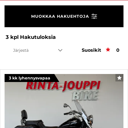
MUOKKAA HAKUEHTOJA
3
kpl
Hakutuloksia
Suosikit
Suos
0
Järjestä
3 kk lyhennysvapaa
SUO