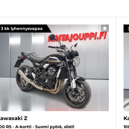
3 kk lyhennysvapaa
SUOSIKKI
awasaki Z
K
00 RS - A-kortti - Suomi pyörä, siisti!
10