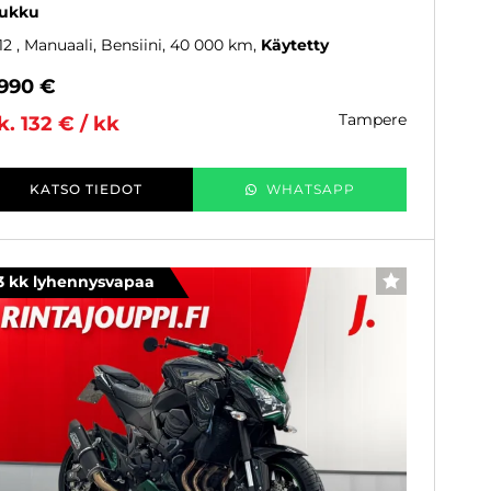
ukku
12
, Manuaali, Bensiini, 40 000 km
Käytetty
 990 €
tampere
k. 132 € / kk
KATSO TIEDOT
WHATSAPP
3 kk lyhennysvapaa
SUOSIKKI