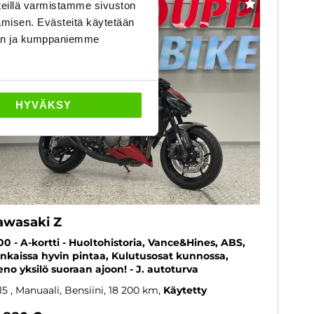
Saatavilla J. autoturva
eillä varmistamme sivuston
SUOSIKKI
amisen. Evästeitä käytetään
dän ja kumppaniemme
HYVÄKSY
awasaki Z
00 - A-kortti - Huoltohistoria, Vance&Hines, ABS,
nkaissa hyvin pintaa, Kulutusosat kunnossa,
eno yksilö suoraan ajoon! - J. autoturva
15
, Manuaali, Bensiini, 18 200 km
Käytetty