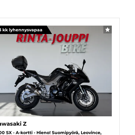
3 kk lyhennysvapaa
SUOSIKKI
awasaki Z
00 SX - A-kortti - Hieno! Suomipyörä, Leovince,