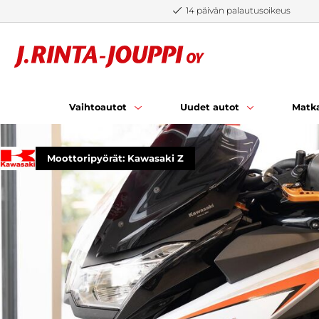
Siirry sisältöön
14 päivän palautusoikeus
Vaihtoautot
Uudet autot
Matka
Moottoripyörät: Kawasaki Z