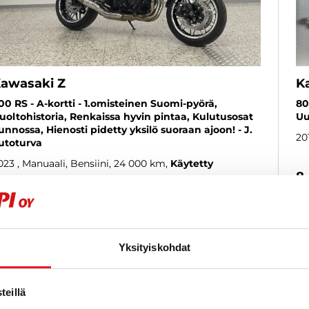
awasaki Z
K
00 RS - A-kortti - 1.omisteinen Suomi-pyörä,
80
uoltohistoria, Renkaissa hyvin pintaa, Kulutusosat
Uu
unnossa, Hienosti pidetty yksilö suoraan ajoon! - J.
20
utoturva
023
, Manuaali, Bensiini, 24 000 km
Käytetty
8
1 280 €
al
helsinki
lk. 140 € / kk
Yksityiskohdat
KATSO TIEDOT
WHATSAPP
eillä