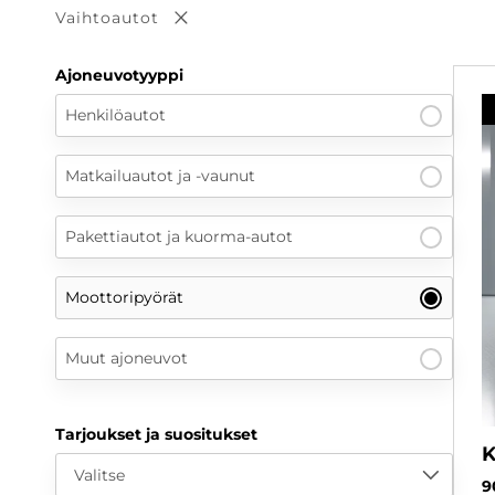
Vaihtoautot
Poista valinta
Ajoneuvotyyppi
Henkilöautot
Matkailuautot ja -vaunut
Pakettiautot ja kuorma-autot
Moottoripyörät
Muut ajoneuvot
Tarjoukset ja suositukset
K
Valitse
9