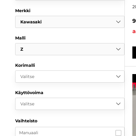
2
Merkki
9
Kawasaki
a
Malli
Z
Korimalli
Valitse
Käyttövoima
Valitse
Vaihteisto
Manuaali