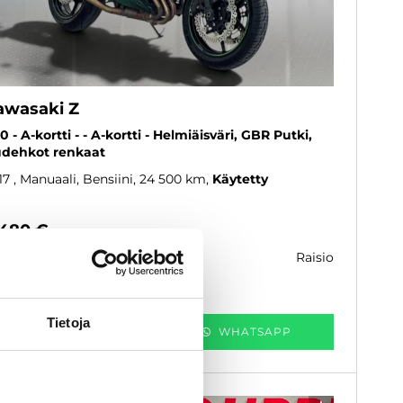
awasaki Z
0 - A-kortti - - A-kortti - Helmiäisväri, GBR Putki,
dehkot renkaat
17
, Manuaali, Bensiini, 24 500 km
Käytetty
 480 €
raisio
k. 138 € / kk
Tietoja
KATSO TIEDOT
WHATSAPP