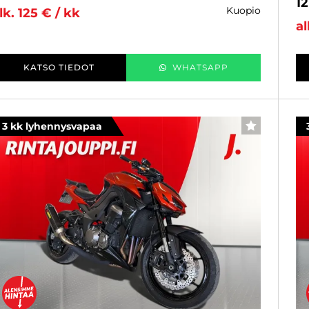
1
kuopio
lk. 125 € / kk
al
KATSO TIEDOT
WHATSAPP
3 kk lyhennysvapaa
SUOSIKKI