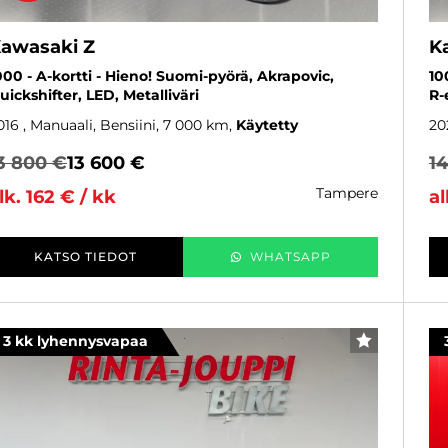
awasaki Z
K
000 - A-kortti - Hieno! Suomi-pyörä, Akrapovic,
10
uickshifter, LED, Metalliväri
R-
016
, Manuaali, Bensiini, 7 000 km
Käytetty
20
3 800 €
13 600 €
1
tampere
lk. 162 € / kk
al
KATSO TIEDOT
WHATSAPP
3 kk lyhennysvapaa
SUOSIKKI