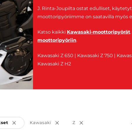
J. Rinta-Joupilta ostat edulliset, käytet
moottoripyöriimme on saatavilla myös 
Katso kaikki
Kawasaki-moottoripyörät
moottoripyöriin
.
Kawasaki Z 650 | Kawasaki Z 750 | Kawasa
Kawasaki Z H2
kset
Kawasaki
Z
Poista valinta
Poista valinta
Poista valinta