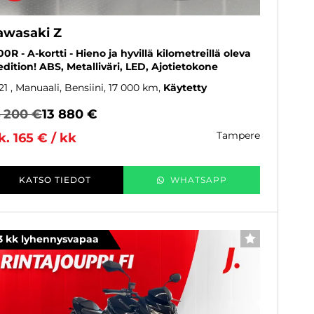
awasaki Z
00R - A-kortti - Hieno ja hyvillä kilometreillä oleva
edition! ABS, Metalliväri, LED, Ajotietokone
21
, Manuaali, Bensiini, 17 000 km
Käytetty
4 200 €
13 880 €
tampere
k. 165 € / kk
KATSO TIEDOT
WHATSAPP
3 kk lyhennysvapaa
SUOSIKKI