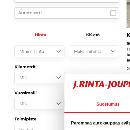
Automaatti
K
Hinta
KK-erä
9
H
Minimihinta
Maksimihinta
k
a
Kilometrit
2
MIN
MAX
1
a
Vuosimalli
MIN
MAX
Suostumus
Toimipiste
Parempaa autokauppaa eväst
Valitse