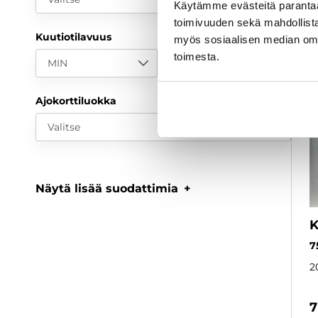
Käytämme evästeitä paranta
toimivuuden sekä mahdollista
Kuutiotilavuus
myös sosiaalisen median om
toimesta.
MIN
MAX
Ajokorttiluokka
Valitse
Näytä lisää suodattimia
K
7
2
7