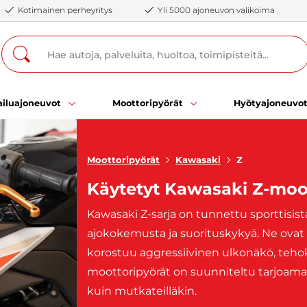
Kotimainen perheyritys
Yli 5000 ajoneuvon valikoima
iluajoneuvot
Moottoripyörät
Hyötyajoneuvo
Moottoripyörät
Kawasaki
Z
Käytetyt Kawasaki Z-moo
Kawasaki Z-sarja on tunnettu sporttisist
ajokokemusta ja suorituskykyä. Ne ovat ty
korostuu aggressiivinen ulkonäkö, tehok
moottoripyörät on suunniteltu tarjoama
kuin mutkateilläkin.