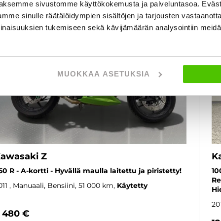
3 kk lyhennysvapaa
aksemme sivustomme käyttökokemusta ja palveluntasoa. Eväst
SUOSIKKI
mme sinulle räätälöidympien sisältöjen ja tarjousten vastaanott
inaisuuksien tukemiseen sekä kävijämäärän analysointiin mei
MUOKKAA ASETUKSIA
awasaki Z
K
50 R - A-kortti - Hyvällä maulla laitettu ja piristetty!
10
Re
011
, Manuaali, Bensiini, 51 000 km
Käytetty
Hi
20
 480 €