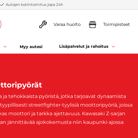
Autojen kotiintoimitus jopa 24h
Varaa huolto
Toimipisteet
t
Lisäpalvelut ja rahoitus
Myy autosi
ttoripyörät
a ja tehokkaista pyöristä, jotka tarjoavat dynaamista
ypillisesti streetfighter-tyylisiä moottoripyöriä, joissa
as moottori ja tarkka ajettavuus. Kawasaki Z-sarjan
an jännittävää ajokokemusta niin kaupunki-ajossa