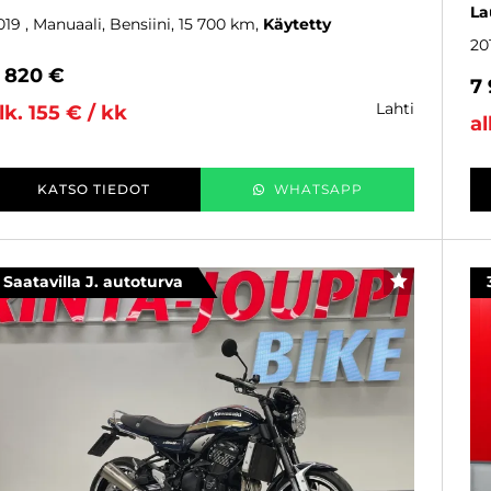
La
019
, Manuaali, Bensiini, 15 700 km
Käytetty
20
 820 €
7
lahti
lk. 155 € / kk
al
KATSO TIEDOT
WHATSAPP
Saatavilla J. autoturva
SUOSIKKI