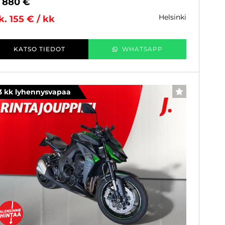
2 880 €
helsinki
k. 155 € / kk
KATSO TIEDOT
WHATSAPP
3 kk lyhennysvapaa
SUOSIKKI