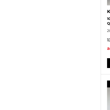
K
1
Q
2
1
a