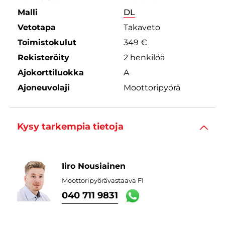
Malli
DL
Vetotapa
Takaveto
Toimistokulut
349 €
Rekisteröity
2 henkilöä
Ajokorttiluokka
A
Ajoneuvolaji
Moottoripyörä
Kysy tarkempia tietoja
Iiro Nousiainen
Moottoripyörävastaava FI
040 711 9831