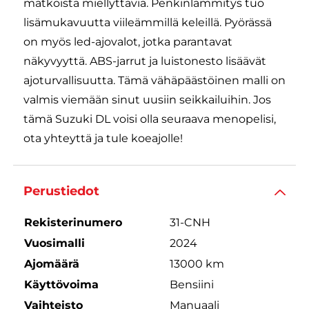
matkoista miellyttäviä. Penkinlämmitys tuo
lisämukavuutta viileämmillä keleillä. Pyörässä
on myös led-ajovalot, jotka parantavat
näkyvyyttä. ABS-jarrut ja luistonesto lisäävät
ajoturvallisuutta. Tämä vähäpäästöinen malli on
valmis viemään sinut uusiin seikkailuihin. Jos
tämä Suzuki DL voisi olla seuraava menopelisi,
ota yhteyttä ja tule koeajolle!
Perustiedot
Rekisterinumero
31-CNH
Vuosimalli
2024
Ajomäärä
13000 km
Käyttövoima
Bensiini
Vaihteisto
Manuaali