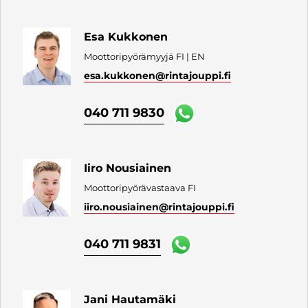
Esa Kukkonen
Moottoripyörämyyjä FI | EN
esa.kukkonen
@rintajouppi.fi
040 711 9830
Iiro Nousiainen
Moottoripyörävastaava FI
iiro.nousiainen
@rintajouppi.fi
040 711 9831
Jani Hautamäki