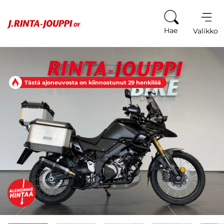
Siirry sisältöön
Hae
Valikko
Tästä ajoneuvosta on kiinnostunut 29 henkilöä