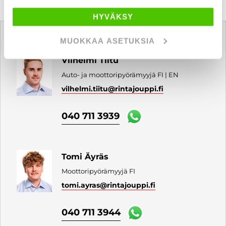
HYVÄKSY
Tätä ajoneuvoa myy
MUOKKAA ASETUKSIA
Vilhelmi Tiitu
Auto- ja moottoripyörämyyjä FI | EN
vilhelmi.tiitu
@rintajouppi.fi
040 711 3939
Tomi Äyräs
Moottoripyörämyyjä FI
tomi.ayras
@rintajouppi.fi
040 711 3944