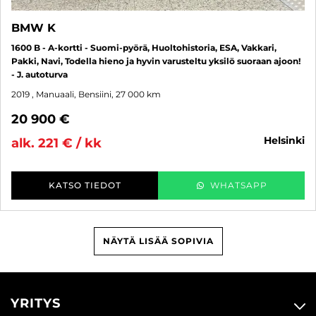
BMW K
1600 B - A-kortti - Suomi-pyörä, Huoltohistoria, ESA, Vakkari,
Pakki, Navi, Todella hieno ja hyvin varusteltu yksilö suoraan ajoon!
- J. autoturva
2019
, Manuaali, Bensiini, 27 000 km
20 900 €
helsinki
alk. 221 € / kk
KATSO TIEDOT
WHATSAPP
NÄYTÄ LISÄÄ SOPIVIA
YRITYS