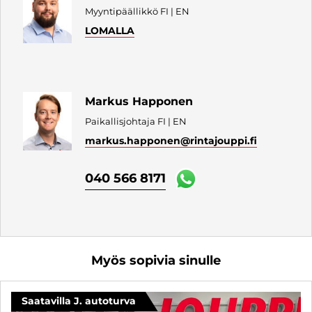
Myyntipäällikkö FI | EN
LOMALLA
Markus Happonen
Paikallisjohtaja FI | EN
markus.happonen
@rintajouppi.fi
040 566 8171
Myös sopivia sinulle
Saatavilla J. autoturva