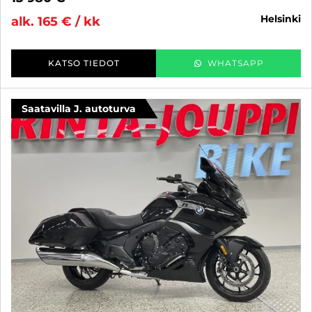
helsinki
alk. 165 € / kk
KATSO TIEDOT
WHATSAPP
Saatavilla J. autoturva