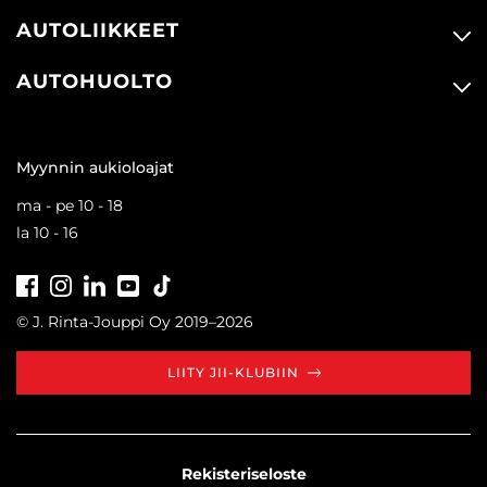
AUTOLIIKKEET
AUTOHUOLTO
Myynnin aukioloajat
ma - pe 10 - 18
la 10 - 16
Facebook
Instagram
LinkedIn
Youtube
Tiktok
© J. Rinta-Jouppi Oy 2019–2026
LIITY JII-KLUBIIN
Rekisteriseloste