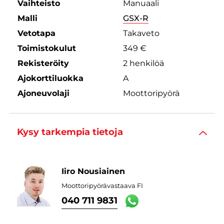
Vaihteisto
Manuaali
Malli
GSX-R
Vetotapa
Takaveto
Toimistokulut
349 €
Rekisteröity
2 henkilöä
Ajokorttiluokka
A
Ajoneuvolaji
Moottoripyörä
Kysy tarkempia tietoja
Iiro Nousiainen
Moottoripyörävastaava FI
040 711 9831