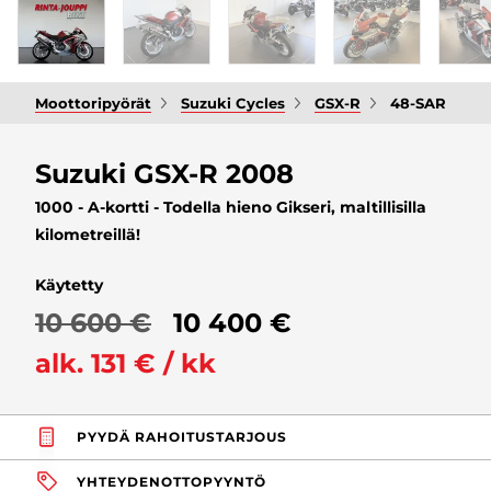
Moottoripyörät
Suzuki Cycles
GSX-R
48-SAR
Suzuki GSX-R 2008
1000 - A-kortti - Todella hieno Gikseri, maltillisilla
kilometreillä!
Käytetty
10 600 €
10 400 €
alk. 131 € / kk
PYYDÄ RAHOITUSTARJOUS
YHTEYDENOTTOPYYNTÖ