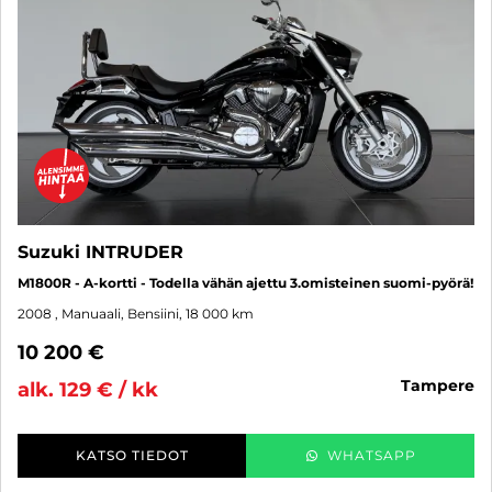
Suzuki INTRUDER
M1800R - A-kortti - Todella vähän ajettu 3.omisteinen suomi-pyörä!
2008
, Manuaali, Bensiini, 18 000 km
10 200 €
tampere
alk. 129 € / kk
KATSO TIEDOT
WHATSAPP