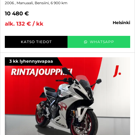
2006
, Manuaali, Bensiini, 6 900 km
10 480 €
helsinki
alk. 132 € / kk
KATSO TIEDOT
WHATSAPP
3 kk lyhennysvapaa