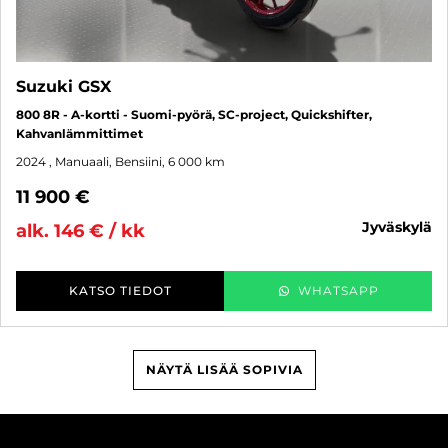
Suzuki GSX
800 8R - A-kortti - Suomi-pyörä, SC-project, Quickshifter,
Kahvanlämmittimet
2024
, Manuaali, Bensiini, 6 000 km
11 900 €
jyväskylä
alk. 146 € / kk
KATSO TIEDOT
WHATSAPP
NÄYTÄ LISÄÄ SOPIVIA