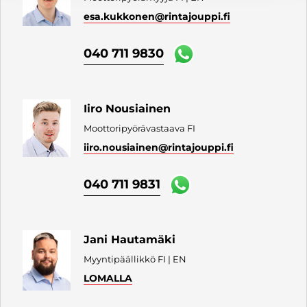
esa.kukkonen
@rintajouppi.fi
040 711 9830
Iiro Nousiainen
Moottoripyörävastaava FI
iiro.nousiainen
@rintajouppi.fi
040 711 9831
Jani Hautamäki
Myyntipäällikkö FI | EN
LOMALLA