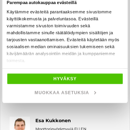
Parempaa autokauppaa evästeillä
Tomi Äyräs
Käytämme evästeitä parantaaksemme sivustomme
Moottoripyörämyyjä FI
käyttökokemusta ja palveluntasoa. Evästeillä
varmistamme sivuston toimivuuden sekä
tomi.ayras
@rintajouppi.fi
mahdollistamme sinulle räätälöidympien sisältöjen ja
tarjousten vastaanottamisen. Evästeitä käytetään myös
040 711 3944
sosiaalisen median ominaisuuksien tukemiseen sekä
kävijämäärän analysointiin meidän ja kumppaniemme
toimesta.
Vilhelmi Tiitu
Auto- ja moottoripyörämyyjä FI | EN
HYVÄKSY
vilhelmi.tiitu
@rintajouppi.fi
MUOKKAA ASETUKSIA
040 711 3939
Esa Kukkonen
Moottoripyörämyyjä FI | EN