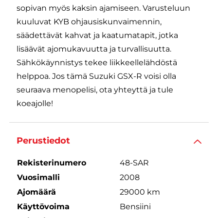
sopivan myös kaksin ajamiseen. Varusteluun
kuuluvat KYB ohjausiskunvaimennin,
säädettävät kahvat ja kaatumatapit, jotka
lisäävät ajomukavuutta ja turvallisuutta.
Sähkökäynnistys tekee liikkeellelähdöstä
helppoa. Jos tämä Suzuki GSX-R voisi olla
seuraava menopelisi, ota yhteyttä ja tule
koeajolle!
Perustiedot
Rekisterinumero
48-SAR
Vuosimalli
2008
Ajomäärä
29000 km
Käyttövoima
Bensiini