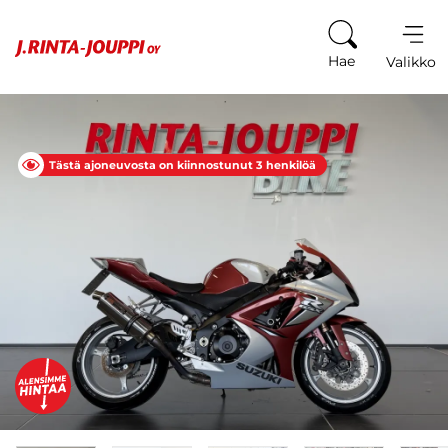
Siirry sisältöön
Hae
Valikko
Tästä ajoneuvosta on kiinnostunut 3 henkilöä