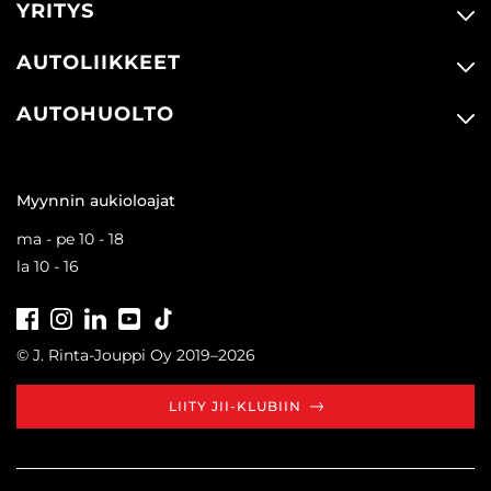
YRITYS
AUTOLIIKKEET
AUTOHUOLTO
Myynnin aukioloajat
ma - pe 10 - 18
la 10 - 16
Facebook
Instagram
LinkedIn
Youtube
Tiktok
© J. Rinta-Jouppi Oy 2019–2026
LIITY JII-KLUBIIN