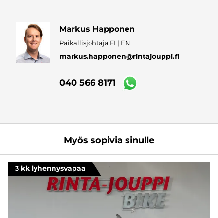
Markus Happonen
Paikallisjohtaja FI | EN
markus.happonen
@rintajouppi.fi
040 566 8171
Myös sopivia sinulle
3 kk lyhennysvapaa