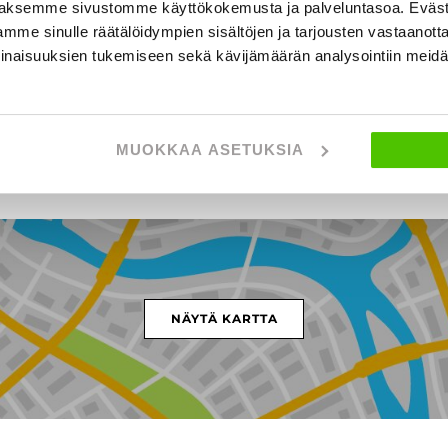
aksemme sivustomme käyttökokemusta ja palveluntasoa. Eväst
t
mme sinulle räätälöidympien sisältöjen ja tarjousten vastaanott
inaisuuksien tukemiseen sekä kävijämäärän analysointiin mei
MUOKKAA ASETUKSIA
lmentie 5, PORI
NÄYTÄ KARTTA