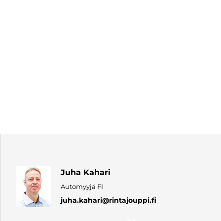
Juha Kahari
Automyyjä FI
juha.kahari
@rintajouppi.fi