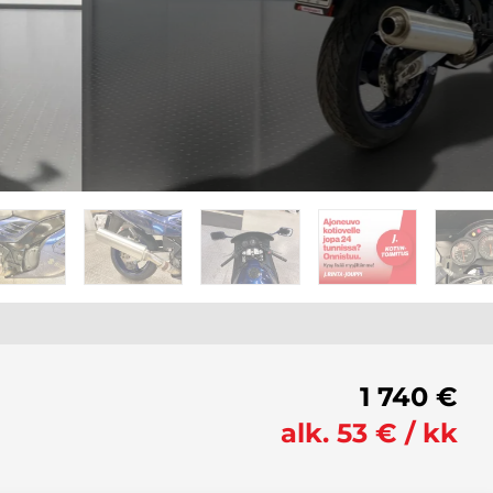
1 740 €
alk. 53 € / kk