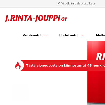
Siirry sisältöön
14 päivän palautusoikeus
Vaihtoautot
Uudet autot
Matka
Tästä ajoneuvosta on kiinnostunut 46 henkil
EDELLINEN