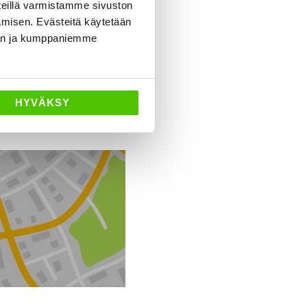
eillä varmistamme sivuston
amisen. Evästeitä käytetään
dän ja kumppaniemme
HYVÄKSY
Ajo-ohjeet