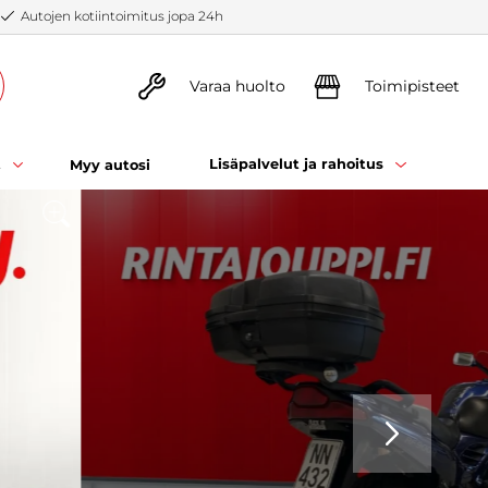
Autojen kotiintoimitus jopa 24h
Varaa huolto
Toimipisteet
t
Lisäpalvelut ja rahoitus
Myy autosi
SEURAAVA