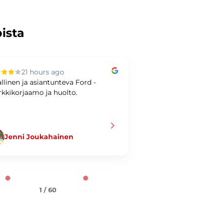
pista
21 hours ago
2 days ag
allinen ja asiantunteva Ford -
Bra bilaffär och bet
kkikorjaamo ja huolto.
SVENSKA!
Jenni Joukahainen
Ulf Hellman
1 / 60