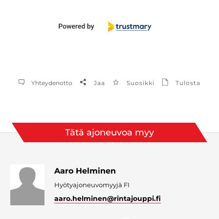
Yhteydenotto
Jaa
Suosikki
Tulosta
Tätä ajoneuvoa myy
Aaro Helminen
Hyötyajoneuvomyyjä FI
aaro.helminen
@rintajouppi.fi