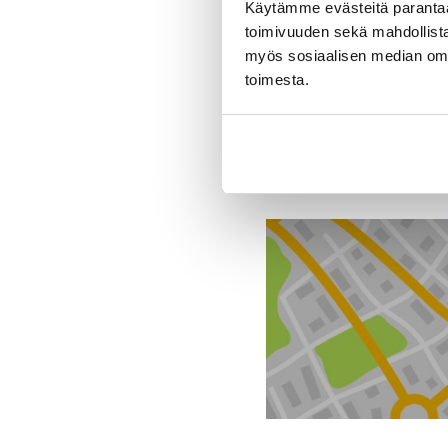
Käytämme evästeitä paranta
Tekniset tiedo
toimivuuden sekä mahdollista
myös sosiaalisen median om
toimesta.
Toimipiste
J. Rinta-Jouppi Oy, He