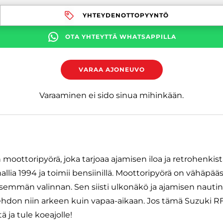
YHTEYDENOTTOPYYNTÖ
OTA YHTEYTTÄ WHATSAPPILLA
VARAA AJONEUVO
Varaaminen ei sido sinua mihinkään.
moottoripyörä, joka tarjoaa ajamisen iloa ja retrohenkist
allia 1994 ja toimii bensiinillä. Moottoripyörä on vähäpä
isemmän valinnan. Sen siisti ulkonäkö ja ajamisen nautin
don niin arkeen kuin vapaa-aikaan. Jos tämä Suzuki RF v
ä ja tule koeajolle!