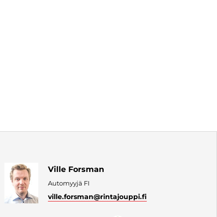
Ville Forsman
Automyyjä FI
ville.forsman
@rintajouppi.fi