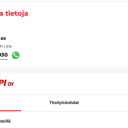
 tietoja
kas
I | EN
930
Yksityiskohdat
eillä