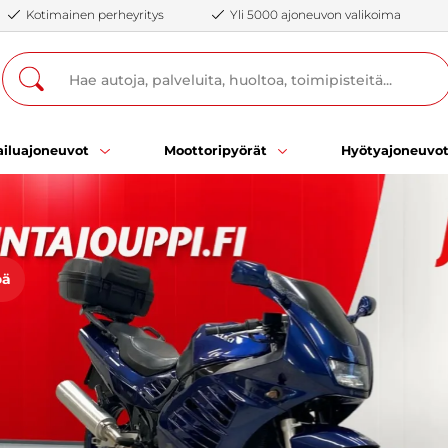
Kotimainen perheyritys
Yli 5000 ajoneuvon valikoima
iluajoneuvot
Moottoripyörät
Hyötyajoneuvo
öä