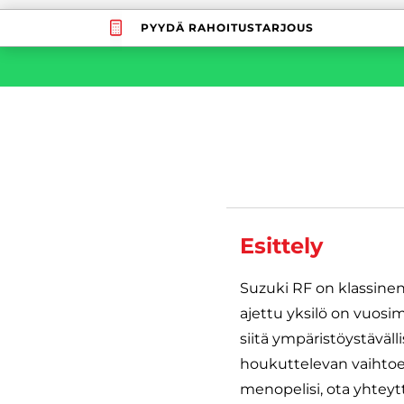
PYYDÄ RAHOITUSTARJOUS
Esittely
Suzuki RF on klassinen 
ajettu yksilö on vuosim
siitä ympäristöystäväll
houkuttelevan vaihtoeh
menopelisi, ota yhteytt