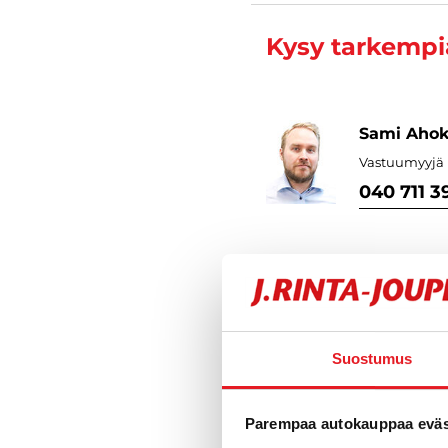
Kysy tarkempia
Sami Aho
Vastuumyyjä F
040 711 3
Suostumus
Varustelu
Parempaa autokauppaa eväst