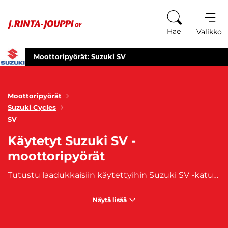
Siirry sisältöön
Hae
Valikko
Moottoripyörät: Suzuki SV
Moottoripyörät
Suzuki Cycles
SV
Käytetyt Suzuki SV -
moottoripyörät
Tutustu laadukkaisiin käytettyihin Suzuki SV -katupyöriin, missä voima, tyyli ja kaupunkiseikkailu yhdistyvät täydellisesti. Valikoimamme tarjoaa vaikuttavan valikoiman käytettyjä malleja, jotka sopivat täydellisesti kaupunkiliikenteeseen ja kaikille, jotka etsivät voimakasta ja tyylikästä ajokumppania. Suzuki SV -katupyörät ovat tunnettuja energisestä suorituskyvystään ja tarkasta ohjattavuudestaan, mikä tekee niistä täydellisen valinnan kaupungin sykkeeseen. Voit odottaa dynaamista ajokokemusta ja voimaa, joka vastaa kaupunkiympäristön vaatimuksiin. Jokainen käytetty Suzuki SV -moottoripyörä valikoimassamme on varmistettu tarjoamaan sinulle luotettavan ja nautinnollisen ajokokemuksen. Olitpa sitten liikkeellä kiireisillä kaupunkikaduilla tai suuntaat kohti seikkailuja, Suzuki SV kuljettaa sinut perille tyylikkäästi ja voimakkaasti. Selaa valikoimaamme, tutustu yksityiskohtiin ja löydä oma Suzuki SV -katupyöräsi, joka sopii juuri sinun ajotarpeisiisi. Osta käytetty Suzuki SV ja lähde matkaan kaupungin sykkeessä. Koe voima, tyyli ja kaupunkiseikkailu uudella tasolla Suzuki SV -moottoripyörän ohjaksissa! Laadukkaat käytetyt Suzuki SV-moottoripyörät hankit kätevästi J. Rinta-Joupilta. Moottoripyöriimme on saatavilla
Näytä lisää