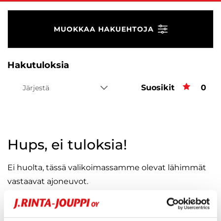
MUOKKAA HAKUEHTOJA
Hakutuloksia
Suosikit
Suos
0
Järjestä
Hups, ei tuloksia!
Ei huolta, tässä valikoimassamme olevat lähimmät
vastaavat ajoneuvot.
KATSO VASTAAVANLAISET AUTOT