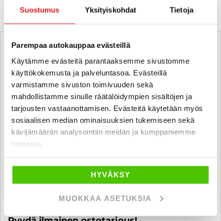
Suostumus
Yksityiskohdat
Tietoja
Parempaa autokauppaa evästeillä
Käytämme evästeitä parantaaksemme sivustomme
käyttökokemusta ja palveluntasoa. Evästeillä
varmistamme sivuston toimivuuden sekä
mahdollistamme sinulle räätälöidympien sisältöjen ja
tarjousten vastaanottamisen. Evästeitä käytetään myös
sosiaalisen median ominaisuuksien tukemiseen sekä
kävijämäärän analysointiin meidän ja kumppaniemme
toimesta.
HYVÄKSY
MUOKKAA ASETUKSIA
Ostamme alle 225 tkm ajettuja autoja.
Pyydä ilmainen ostotarjous!