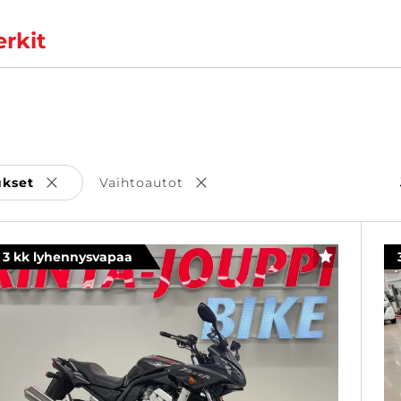
rkit
ukset
Vaihtoautot
Poista valinta
Poista valinta
3 kk lyhennysvapaa
SUOSIKKI