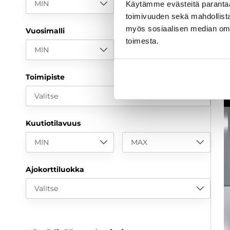
MIN
MAX
Käytämme evästeitä paranta
a
toimivuuden sekä mahdollista
myös sosiaalisen median om
Vuosimalli
toimesta.
MIN
MAX
Toimipiste
Valitse
Kuutiotilavuus
MIN
MAX
Ajokorttiluokka
Valitse