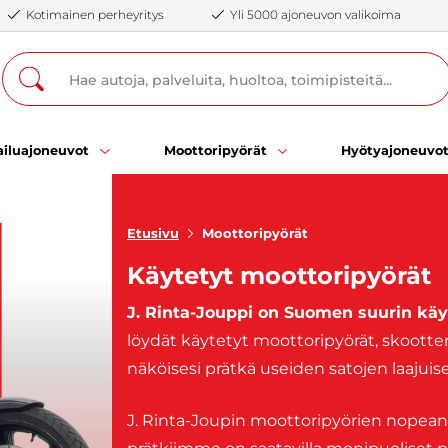
Kotimainen perheyritys
Yli 5000 ajoneuvon valikoima
iluajoneuvot
Moottoripyörät
Hyötyajoneuvo
Etusivu
Moottoripyörät
Käytetyt moottoripyörät
J. Rinta-Jouppi on Suomen suurin käy
löydät käytetyt moottoripyörät, skootter
näköisesi prätkä useiden satojen laaju
J. Rinta-Joupin moottoripyörien nopea