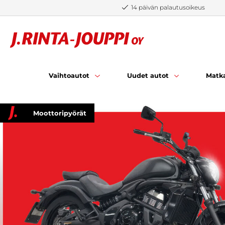
Siirry sisältöön
14 päivän palautusoikeus
Vaihtoautot
Uudet autot
Matka
Moottoripyörät