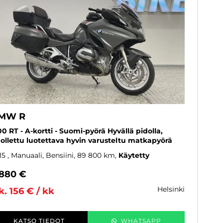
MW R
00 RT - A-kortti - Suomi-pyörä Hyvällä pidolla,
ollettu luotettava hyvin varusteltu matkapyörä
15
, Manuaali, Bensiini, 89 800 km
Käytetty
 880 €
helsinki
k. 156 € / kk
KATSO TIEDOT
WHATSAPP