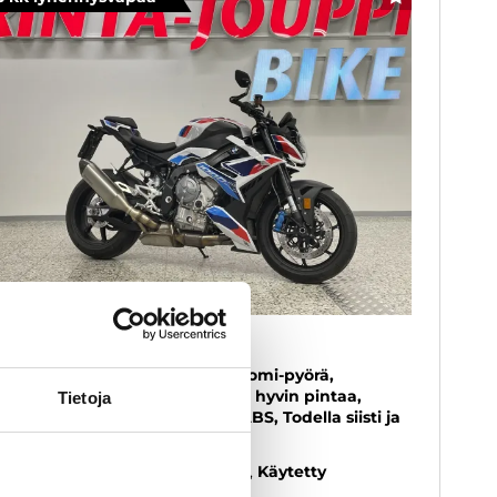
SUOSIKKI
MW M
00R - A-kortti - 1.omisteinen Suomi-pyörä,
lutusosat kunnossa, Renkaissa hyvin pintaa,
Tietoja
ifteri, Ajomoodit, Luistonesto ABS, Todella siisti ja
luttu voimapesä!
23
, Manuaali, Bensiini, 6 400 km
Käytetty