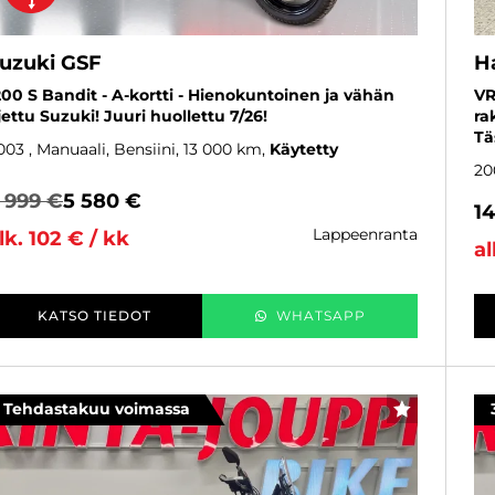
uzuki GSF
H
200 S Bandit - A-kortti - Hienokuntoinen ja vähän
VR
jettu Suzuki! Juuri huollettu 7/26!
ra
Tä
003
, Manuaali, Bensiini, 13 000 km
Käytetty
20
 999 €
5 580 €
1
lappeenranta
lk. 102 € / kk
al
KATSO TIEDOT
WHATSAPP
Tehdastakuu voimassa
SUOSIKKI