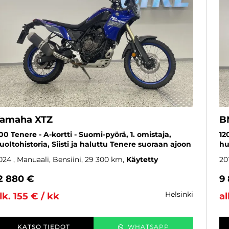
amaha XTZ
B
00 Tenere - A-kortti - Suomi-pyörä, 1. omistaja,
12
uoltohistoria, Siisti ja haluttu Tenere suoraan ajoon
hu
024
, Manuaali, Bensiini, 29 300 km
Käytetty
20
2 880 €
9
helsinki
lk. 155 € / kk
al
KATSO TIEDOT
WHATSAPP