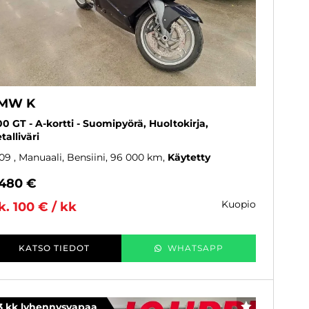
MW K
00 GT - A-kortti - Suomipyörä, Huoltokirja,
talliväri
09
, Manuaali, Bensiini, 96 000 km
Käytetty
 480 €
kuopio
k. 100 € / kk
KATSO TIEDOT
WHATSAPP
3 kk lyhennysvapaa