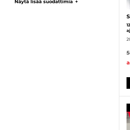
Näytä lisää suodattimia
S
1
a
2
5
a