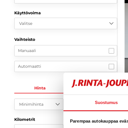
Käyttövoima
Valitse
Vaihteisto
Manuaali
Automaatti
Hinta
KK-erä
1
Suostumus
Minimihinta
Maksimihinta
2
Kilometrit
Parempaa autokauppaa eväst
9