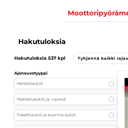
Moottoripyöräme
Hakutuloksia
Hakutuloksia
537
kpl
Tyhjennä kaikki raja
Ajoneuvotyyppi
Henkilöautot
Matkailuautot ja -vaunut
Pakettiautot ja kuorma-autot