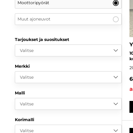
Moottoripyörät
Muut ajoneuvot
Tarjoukset ja suositukset
Y
Valitse
1
k
Merkki
2
Valitse
6
a
Malli
Valitse
Korimalli
Valitse