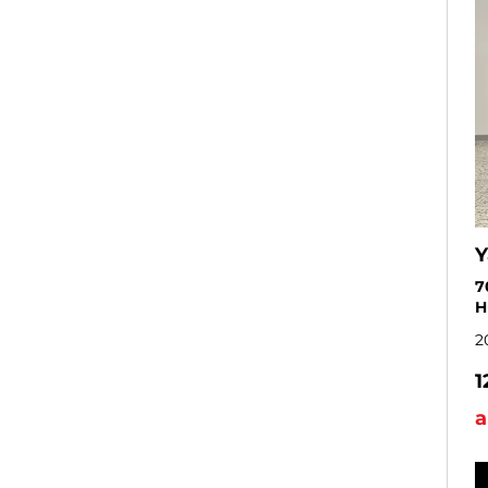
Y
7
H
2
1
a