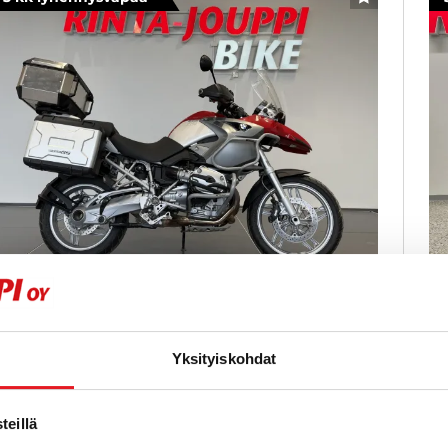
SUOSIKKI
BMW R
B
200 GS - A-kortti - Vähän ajettu Gessu!
10
Ku
Yksityiskohdat
005
, Manuaali, Bensiini, 40 000 km
Käytetty
Sh
ha
eillä
20
 490 €