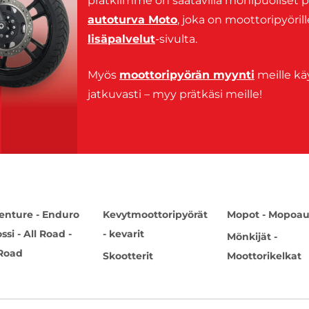
prätkiimme on saatavilla monipuoliset p
autoturva Moto
, joka on moottoripyöril
lisäpalvelut
-sivulta.
Myös
moottoripyörän myynti
meille kä
jatkuvasti – myy prätkäsi meille!
enture - Enduro
Kevytmoottoripyörät
Mopot - Mopoau
ossi - All Road -
- kevarit
Mönkijät -
 Road
Skootterit
Moottorikelkat