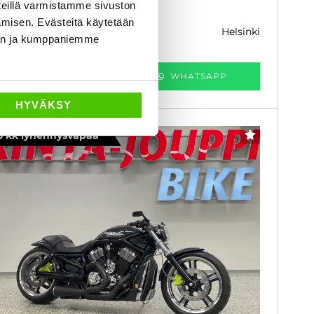
eillä varmistamme sivuston
7 880 €
amisen. Evästeitä käytetään
helsinki
k. 268 € / kk
dän ja kumppaniemme
KATSO TIEDOT
WHATSAPP
HYVÄKSY
3 kk lyhennysvapaa
SUOSIKKI