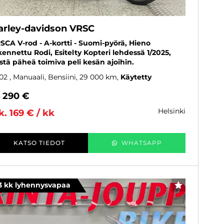
arley-davidson VRSC
SCA V-rod - A-kortti - Suomi-pyörä, Hieno
kennettu Rodi, Esitelty Kopteri lehdessä 1/2025,
stä päheä toimiva peli kesän ajoihin.
02
, Manuaali, Bensiini, 29 000 km
Käytetty
4 290 €
helsinki
k. 169 € / kk
KATSO TIEDOT
WHATSAPP
3 kk lyhennysvapaa
SUOSIKKI