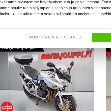
aksemme sivustomme käyttökokemusta ja palveluntasoa. Eväst
2
tampere
lk. 151 € / kk
mme sinulle räätälöidympien sisältöjen ja tarjousten vastaanott
al
inaisuuksien tukemiseen sekä kävijämäärän analysointiin mei
KATSO TIEDOT
WHATSAPP
MUOKKAA ASETUKSIA
3 kk lyhennysvapaa
SUOSIKKI