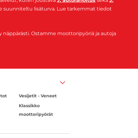
alvelut, kuten joustava
J. autorahoitus
sekä
J.
le suunniteltu lisäturva. Lue tarkemmat tiedot
y näppärästi. Ostamme moottoripyöriä ja autoja
tot
Vesijetit - Veneet
Klassikko
moottoripyörät