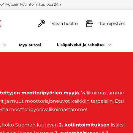
Autojen kotiintoimitus jopa 24h
Varaa huolto
Toimipisteet
t
Lisäpalvelut ja rahoitus
Myy autosi
tettyjen moottoripyörien myyjä
. Valikoimastamme
it ja muut moottoriajoneuvot kaikkiin tarpeisiin. Etsi
isesta moottoripyörävalikoimastamme!
n, koko Suomen kattavan
J. kotiintoimituksen
lisäksi