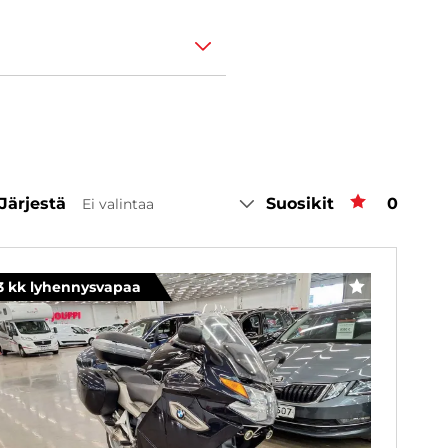
Järjestä
Suosikit
Suosiki
0
Ei valintaa
3 kk lyhennysvapaa
SUOSIKKI