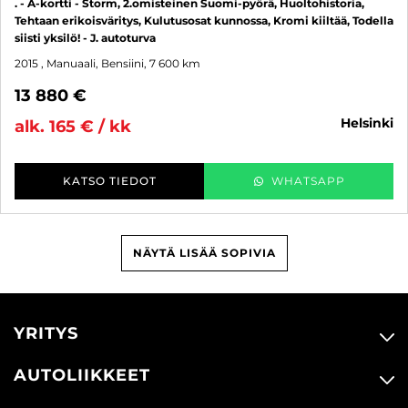
. - A-kortti - Storm, 2.omisteinen Suomi-pyörä, Huoltohistoria,
Tehtaan erikoisväritys, Kulutusosat kunnossa, Kromi kiiltää, Todella
siisti yksilö! - J. autoturva
2015
, Manuaali, Bensiini, 7 600 km
13 880 €
helsinki
alk. 165 € / kk
KATSO TIEDOT
WHATSAPP
NÄYTÄ LISÄÄ SOPIVIA
YRITYS
AUTOLIIKKEET