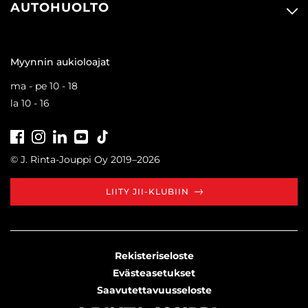
AUTOHUOLTO
Myynnin aukioloajat
ma - pe 10 - 18
la 10 - 16
Facebook
Instagram
LinkedIn
Youtube
Tiktok
© J. Rinta-Jouppi Oy 2019–2026
LIITY JII-KLUBIIN
Rekisteriseloste
Evästeasetukset
Saavutettavuusseloste