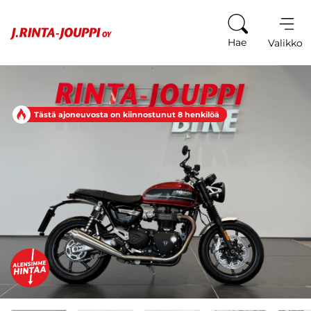
Siirry sisältöön
Hae
Valikko
Tästä ajoneuvosta on kiinnostunut 8 henkilöä