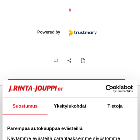
Tätä ajoneuvoa myy
Suostumus
Yksityiskohdat
Tietoja
Esa Kukkonen
Moottoripyörämyyjä FI | EN
esa.kukkonen
@rintajouppi.fi
Parempaa autokauppaa evästeillä
Käytämme evästeitä parantaaksemme sivustomme