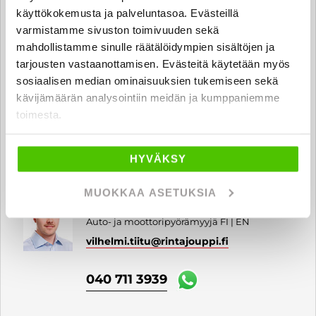
040 711 9830
käyttökokemusta ja palveluntasoa. Evästeillä
varmistamme sivuston toimivuuden sekä
mahdollistamme sinulle räätälöidympien sisältöjen ja
tarjousten vastaanottamisen. Evästeitä käytetään myös
Tomi Äyräs
sosiaalisen median ominaisuuksien tukemiseen sekä
Moottoripyörämyyjä FI
kävijämäärän analysointiin meidän ja kumppaniemme
tomi.ayras
@rintajouppi.fi
toimesta.
040 711 3944
HYVÄKSY
MUOKKAA ASETUKSIA
Vilhelmi Tiitu
Auto- ja moottoripyörämyyjä FI | EN
vilhelmi.tiitu
@rintajouppi.fi
040 711 3939