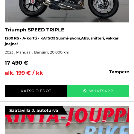
Triumph SPEED TRIPLE
1200 RS - A-kortti - KATSO!! Suomi-pyörä,ABS, shifteri, vakkari
jnejne!
2023
, Manuaali, Bensiini, 20 000 km
17 490 €
tampere
alk. 199 € / kk
KATSO TIEDOT
WHATSAPP
Saatavilla J. autoturva