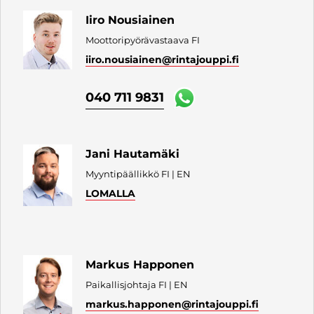
Iiro Nousiainen
Moottoripyörävastaava FI
iiro.nousiainen
@rintajouppi.fi
040 711 9831
Jani Hautamäki
Myyntipäällikkö FI | EN
LOMALLA
Markus Happonen
Paikallisjohtaja FI | EN
markus.happonen
@rintajouppi.fi