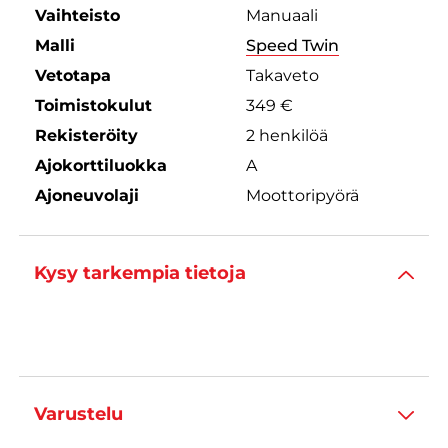
Vaihteisto
Manuaali
Malli
Speed Twin
Vetotapa
Takaveto
Toimistokulut
349 €
Rekisteröity
2 henkilöä
Ajokorttiluokka
A
Ajoneuvolaji
Moottoripyörä
Kysy tarkempia tietoja
Varustelu