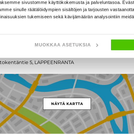
aksemme sivustomme käyttökokemusta ja palveluntasoa. Eväst
mme sinulle räätälöidympien sisältöjen ja tarjousten vastaanott
t
inaisuuksien tukemiseen sekä kävijämäärän analysointiin mei
MUOKKAA ASETUKSIA
entokentäntie 5, LAPPEENRANTA
NÄYTÄ KARTTA