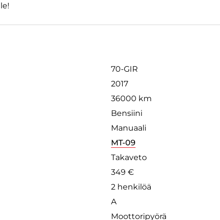
le!
70-GIR
2017
36000 km
Bensiini
Manuaali
MT-09
Takaveto
349 €
2 henkilöä
A
Moottoripyörä