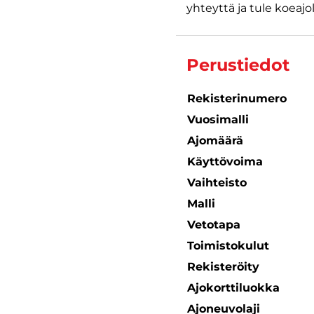
yhteyttä ja tule koeajol
Perustiedot
Rekisterinumero
Vuosimalli
Ajomäärä
Käyttövoima
Vaihteisto
Malli
Vetotapa
Toimistokulut
Rekisteröity
Ajokorttiluokka
Ajoneuvolaji