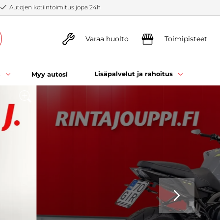
Autojen kotiintoimitus jopa 24h
Varaa huolto
Toimipisteet
t
Lisäpalvelut ja rahoitus
Myy autosi
SEURAAVA