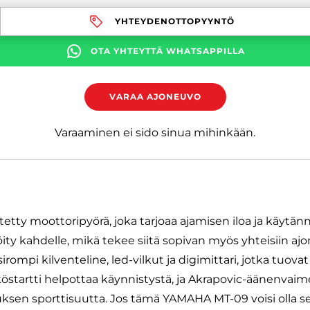
YHTEYDENOTTOPYYNTÖ
OTA YHTEYTTÄ WHATSAPPILLA
VARAA AJONEUVO
Varaaminen ei sido sinua mihinkään.
ty moottoripyörä, joka tarjoaa ajamisen iloa ja käytännö
ity kahdelle, mikä tekee siitä sopivan myös yhteisiin aj
rompi kilventeline, led-vilkut ja digimittari, jotka tuova
köstartti helpottaa käynnistystä, ja Akrapovic-äänenvaim
sen sporttisuutta. Jos tämä YAMAHA MT-09 voisi olla se