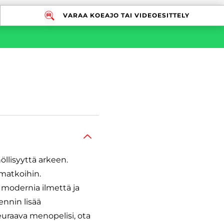
VARAA KOEAJO TAI VIDEOESITTELY
llisyyttä arkeen.
omatkoihin.
t modernia ilmettä ja
ennin lisää
uraava menopelisi, ota