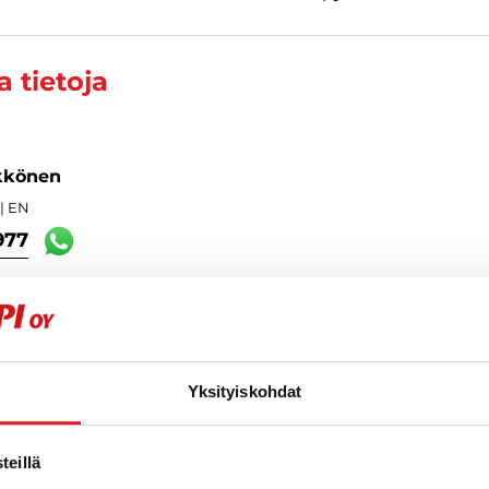
 tietoja
kkönen
| EN
977
Yksityiskohdat
eillä