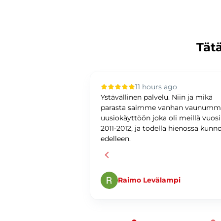
Tätä
 ago
11 hours ago
upilla oli sujuvaa ja
Ystävällinen palvelu. Niin ja mikä
ystävällinen ja
parasta saimme vanhan vaunum
antunteva. Asiat
uusiokäyttöön joka oli meillä vuos
ti ja
2011-2012, ja todella hienossa kunn
edelleen.
Raimo Levälampi
Page 1 of 60