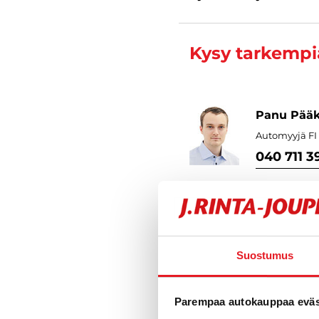
Kysy tarkempia
Panu Pää
Automyyjä FI 
040 711 3
Suostumus
Varustelu
Parempaa autokauppaa eväst