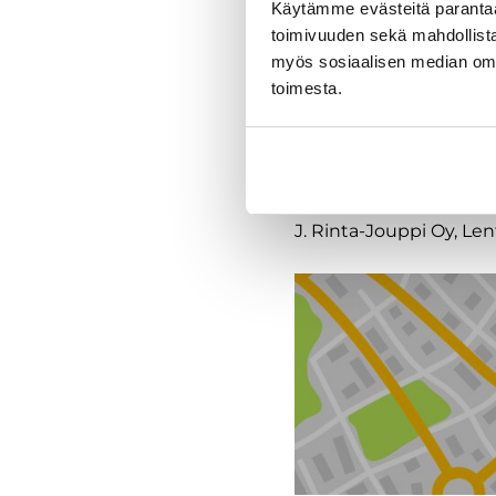
Käytämme evästeitä paranta
toimivuuden sekä mahdollista
Tekniset tiedo
myös sosiaalisen median om
toimesta.
Toimipiste
J. Rinta-Jouppi Oy, L