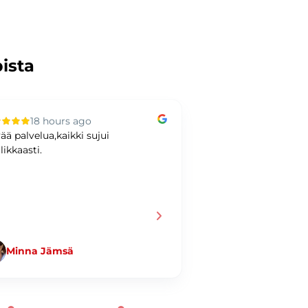
pista
18 hours ago
2 days ag
ää palvelua,kaikki sujui
Hyvää kaupankäynti
likkaasti.
Minna Jämsä
Jani Taiminen