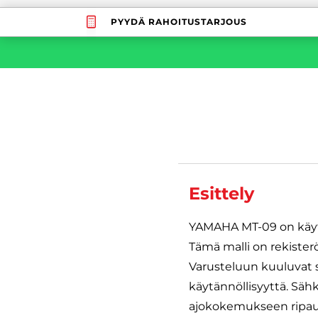
PYYDÄ RAHOITUSTARJOUS
Esittely
YAMAHA MT-09 on käytet
Tämä malli on rekisterö
Varusteluun kuuluvat si
käytännöllisyyttä. Säh
ajokokemukseen ripauk