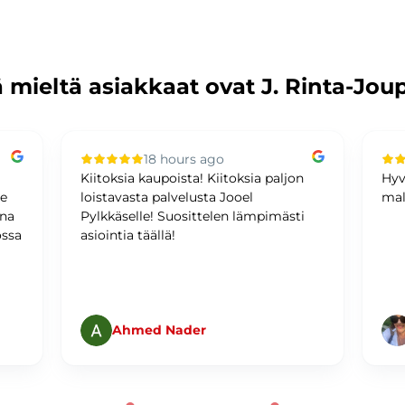
 mieltä asiakkaat ovat J. Rinta-Jou
18 hours ago
Kiitoksia kaupoista! Kiitoksia paljon
Hyv
me
loistavasta palvelusta Jooel
mal
ina
Pylkkäselle! Suosittelen lämpimästi
ossa
asiointia täällä!
Ahmed Nader