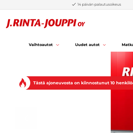
Siirry sisältöön
14 päivän palautusoikeus
Vaihtoautot
Uudet autot
Matka
Tästä ajoneuvosta on kiinnostunut 10 henkilö
EDELLINEN