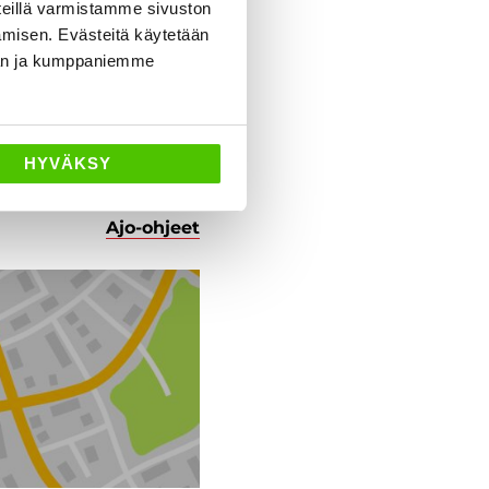
eillä varmistamme sivuston
amisen. Evästeitä käytetään
dän ja kumppaniemme
HYVÄKSY
Ajo-ohjeet