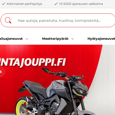
Kotimainen perheyritys
Yli 5000 ajoneuvon valikoima
iluajoneuvot
Moottoripyörät
Hyötyajoneuvo
ä