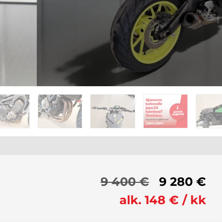
9 400 €
9 280 €
alk. 148 € / kk