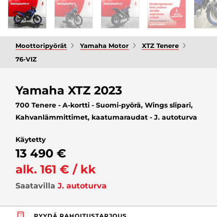
Moottoripyörät
Yamaha Motor
XTZ Tenere
76-VIZ
Yamaha XTZ 2023
700 Tenere - A-kortti - Suomi-pyörä, Wings slipari,
Kahvanlämmittimet, kaatumaraudat - J. autoturva
Käytetty
13 490 €
alk. 161 € / kk
Saatavilla
J. autoturva
PYYDÄ RAHOITUSTARJOUS