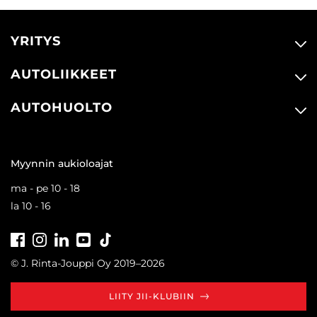
YRITYS
AUTOLIIKKEET
AUTOHUOLTO
Myynnin aukioloajat
ma - pe 10 - 18
la 10 - 16
Facebook
Instagram
LinkedIn
Youtube
Tiktok
© J. Rinta-Jouppi Oy 2019–2026
LIITY JII-KLUBIIN