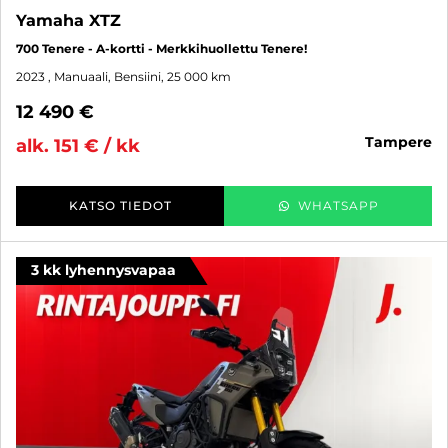
Yamaha XTZ
700 Tenere - A-kortti - Merkkihuollettu Tenere!
2023
, Manuaali, Bensiini, 25 000 km
12 490 €
tampere
alk. 151 € / kk
KATSO TIEDOT
WHATSAPP
3 kk lyhennysvapaa