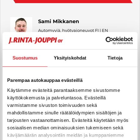
Sami Mikkanen
Automyyjä, hyötyajoneuvot FI | EN
sami.mikkanen
@rintajouppi.fi
040 7119 827
Suostumus
Yksityiskohdat
Tietoja
Parempaa autokauppaa evästeillä
Aaro Leskinen
Käytämme evästeitä parantaaksemme sivustomme
Automyyjä FI
käyttökokemusta ja palveluntasoa. Evästeillä
aaro.leskinen
@rintajouppi.fi
varmistamme sivuston toimivuuden sekä
mahdollistamme sinulle räätälöidympien sisältöjen ja
040 711 3969
tarjousten vastaanottamisen. Evästeitä käytetään myös
sosiaalisen median ominaisuuksien tukemiseen sekä
kävijämäärän analysointiin meidän ja kumppaniemme