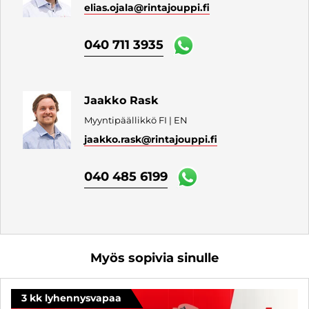
elias.ojala
@rintajouppi.fi
040 711 3935
Jaakko Rask
Myyntipäällikkö FI | EN
jaakko.rask
@rintajouppi.fi
040 485 6199
Myös sopivia sinulle
3 kk lyhennysvapaa