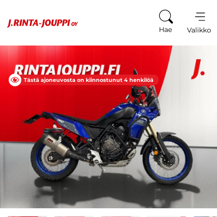
Siirry sisältöön
Hae
Valikko
Tästä ajoneuvosta on kiinnostunut 4 henkilöä