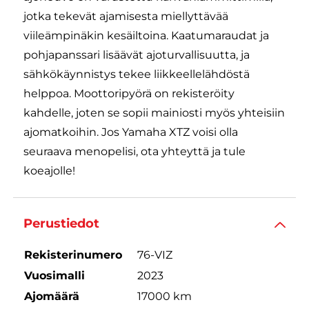
jotka tekevät ajamisesta miellyttävää
viileämpinäkin kesäiltoina. Kaatumaraudat ja
pohjapanssari lisäävät ajoturvallisuutta, ja
sähkökäynnistys tekee liikkeellelähdöstä
helppoa. Moottoripyörä on rekisteröity
kahdelle, joten se sopii mainiosti myös yhteisiin
ajomatkoihin. Jos Yamaha XTZ voisi olla
seuraava menopelisi, ota yhteyttä ja tule
koeajolle!
Perustiedot
Rekisterinumero
76-VIZ
Vuosimalli
2023
Ajomäärä
17000 km