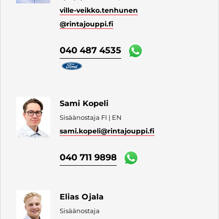
ville-veikko.tenhunen
@rintajouppi.fi
040 487 4535
Sami Kopeli
Sisäänostaja FI | EN
sami.kopeli
@rintajouppi.fi
040 711 9898
Elias Ojala
Sisäänostaja