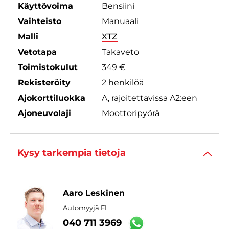
Käyttövoima
Bensiini
Vaihteisto
Manuaali
Malli
XTZ
Vetotapa
Takaveto
Toimistokulut
349 €
Rekisteröity
2 henkilöä
Ajokorttiluokka
A, rajoitettavissa A2:een
Ajoneuvolaji
Moottoripyörä
Kysy tarkempia tietoja
Aaro Leskinen
Automyyjä FI
040 711 3969