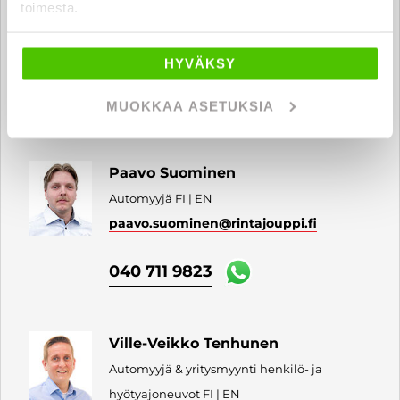
Jaakko Jyrkinen
toimesta.
Automyyjä FI | EN
jaakko.jyrkinen
@rintajouppi.fi
HYVÄKSY
040 7120 487
MUOKKAA ASETUKSIA
Paavo Suominen
Automyyjä FI | EN
paavo.suominen
@rintajouppi.fi
040 711 9823
Ville-Veikko Tenhunen
Automyyjä & yritysmyynti henkilö- ja
hyötyajoneuvot FI | EN