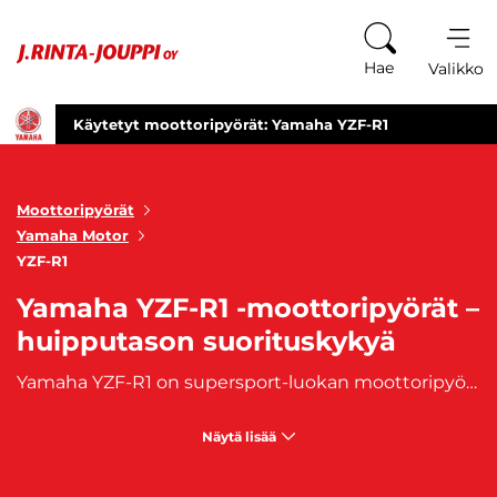
Siirry sisältöön
Hae
Valikko
Käytetyt moottoripyörät: Yamaha YZF-R1
Moottoripyörät
Yamaha Motor
YZF-R1
Yamaha YZF-R1 -moottoripyörät –
huipputason suorituskykyä
Yamaha YZF-R1 on supersport-luokan moottoripyörä, joka yhdistää huipputason suorituskyvyn, tarkan ajettavuuden ja ikonisen muotoilun. Tämä pyörä on suunniteltu kuljettajalle, joka arvostaa nopeutta, tarkkuutta ja ajamisen nautintoa. YZF-R1:n kehittynyt tekniikka ja aerodynaaminen rakenne tekevät siitä erinomaisen valinnan niin radalle kuin maanteillekin.
Näytä lisää