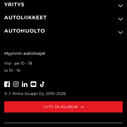
YRITYS
AUTOLIIKKEET
AUTOHUOLTO
Myynnin aukioloajat
ma - pe 10 - 18
la 10 - 16
Facebook
Instagram
LinkedIn
Youtube
Tiktok
© J. Rinta-Jouppi Oy 2019–2026
LIITY JII-KLUBIIN