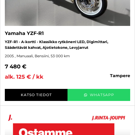
Yamaha YZF-R1
YZF-R1 - A-kortti - Klassikko rytkönen! LED, Digimittari,
Säädettävät kahvat, Ajotietokone, Levyjarrut
2005
, Manuaali, Bensiini, 53 000 km
7 480 €
tampere
alk. 125 € / kk
KATSO TIEDOT
WHATSAPP