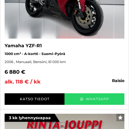
Yamaha YZF-R1
1000 cm³ - A-kortti - Suomi-Pyörä
2006
, Manuaali, Bensiini, 61 000 km
6 880 €
raisio
alk. 118 € / kk
KATSO TIEDOT
WHATSAPP
3 kk lyhennysvapaa
SUO