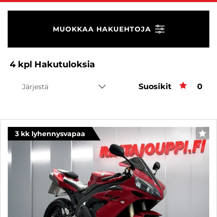
MUOKKAA HAKUEHTOJA
4
kpl
Hakutuloksia
Suosikit
Suos
0
Järjestä
3 kk lyhennysvapaa
SUO