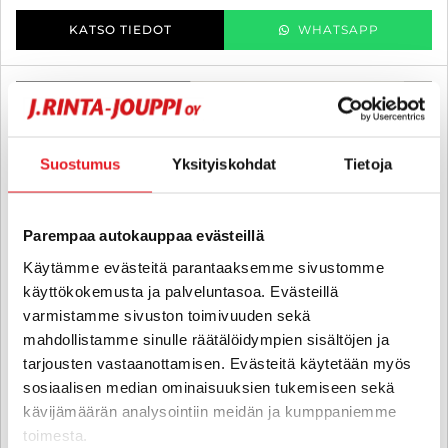
KATSO TIEDOT
WHATSAPP
3 kk lyhennysvapaa
SUO
Suostumus
Yksityiskohdat
Tietoja
Parempaa autokauppaa evästeillä
Käytämme evästeitä parantaaksemme sivustomme
käyttökokemusta ja palveluntasoa. Evästeillä
varmistamme sivuston toimivuuden sekä
mahdollistamme sinulle räätälöidympien sisältöjen ja
tarjousten vastaanottamisen. Evästeitä käytetään myös
sosiaalisen median ominaisuuksien tukemiseen sekä
kävijämäärän analysointiin meidän ja kumppaniemme
Yamaha YZF-R1
toimesta.