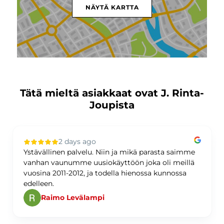
NÄYTÄ KARTTA
Tätä mieltä asiakkaat ovat J. Rinta-
Joupista
2 days ago
Ystävällinen palvelu. Niin ja mikä parasta saimme
vanhan vaunumme uusiokäyttöön joka oli meillä
vuosina 2011-2012, ja todella hienossa kunnossa
edelleen.
Raimo Levälampi