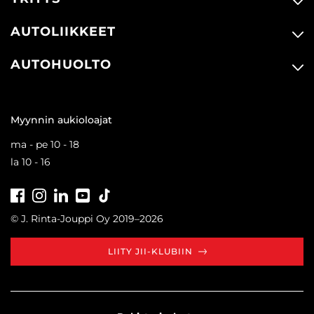
AUTOLIIKKEET
AUTOHUOLTO
Myynnin aukioloajat
ma - pe 10 - 18
la 10 - 16
Facebook
Instagram
LinkedIn
Youtube
Tiktok
© J. Rinta-Jouppi Oy 2019–2026
LIITY JII-KLUBIIN