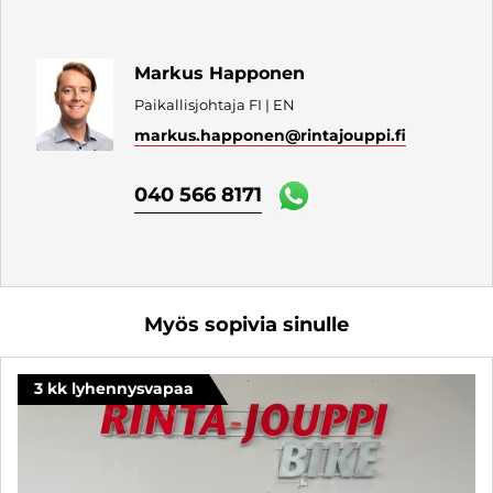
Markus Happonen
Paikallisjohtaja FI | EN
markus.happonen
@rintajouppi.fi
040 566 8171
Myös sopivia sinulle
3 kk lyhennysvapaa