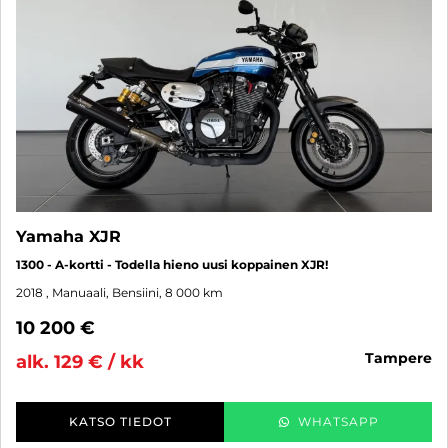
Yamaha XJR
1300 - A-kortti - Todella hieno uusi koppainen XJR!
2018
, Manuaali, Bensiini, 8 000 km
10 200 €
tampere
alk. 129 € / kk
KATSO TIEDOT
WHATSAPP