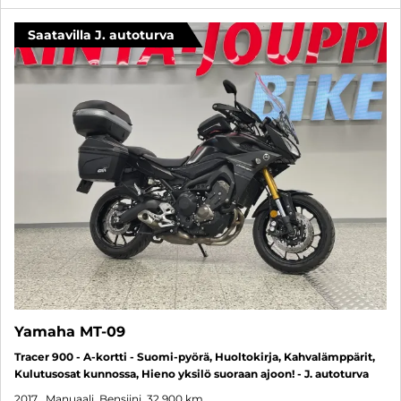
Saatavilla J. autoturva
Yamaha MT-09
Tracer 900 - A-kortti - Suomi-pyörä, Huoltokirja, Kahvalämppärit,
Kulutusosat kunnossa, Hieno yksilö suoraan ajoon! - J. autoturva
2017
, Manuaali, Bensiini, 32 900 km