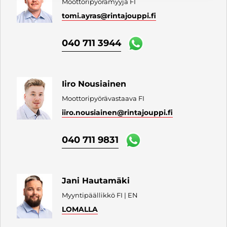
Moottoripyörämyyjä FI
tomi.ayras
@rintajouppi.fi
040 711 3944
Iiro Nousiainen
Moottoripyörävastaava FI
iiro.nousiainen
@rintajouppi.fi
040 711 9831
Jani Hautamäki
Myyntipäällikkö FI | EN
LOMALLA