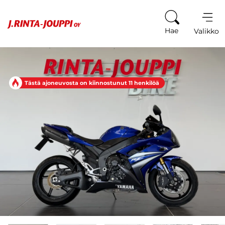
Siirry sisältöön
Hae
Valikko
Tästä ajoneuvosta on kiinnostunut 11 henkilöä