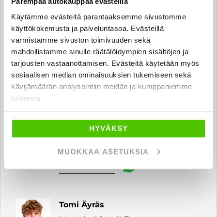
Parempaa autokauppaa evästeillä
Käytämme evästeitä parantaaksemme sivustomme
Esa Kukkonen
käyttökokemusta ja palveluntasoa. Evästeillä
Moottoripyörämyyjä FI | EN
varmistamme sivuston toimivuuden sekä
esa.kukkonen
@rintajouppi.fi
mahdollistamme sinulle räätälöidympien sisältöjen ja
tarjousten vastaanottamisen. Evästeitä käytetään myös
040 711 9830
sosiaalisen median ominaisuuksien tukemiseen sekä
kävijämäärän analysointiin meidän ja kumppaniemme
toimesta.
Vilhelmi Tiitu
Auto- ja moottoripyörämyyjä FI | EN
HYVÄKSY
vilhelmi.tiitu
@rintajouppi.fi
MUOKKAA ASETUKSIA
040 711 3939
Tomi Äyräs