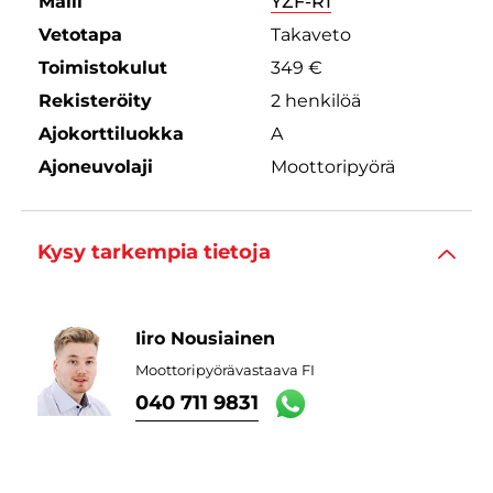
Malli
YZF-R1
Vetotapa
Takaveto
Toimistokulut
349 €
Rekisteröity
2 henkilöä
Ajokorttiluokka
A
Ajoneuvolaji
Moottoripyörä
Kysy tarkempia tietoja
Iiro Nousiainen
Moottoripyörävastaava FI
040 711 9831