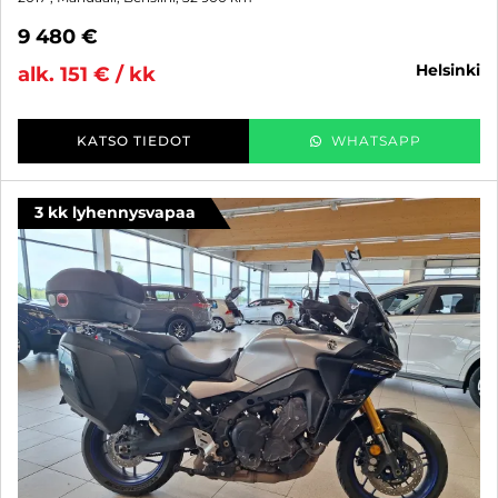
9 480 €
helsinki
alk. 151 € / kk
KATSO TIEDOT
WHATSAPP
3 kk lyhennysvapaa