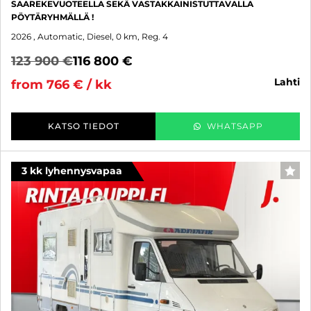
SAAREKEVUOTEELLA SEKÄ VASTAKKAINISTUTTAVALLA
PÖYTÄRYHMÄLLÄ !
2026
, Automatic, Diesel, 0 km, Reg. 4
123 900 €
116 800 €
lahti
from 766 € / kk
KATSO TIEDOT
WHATSAPP
3 kk lyhennysvapaa
FAV