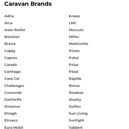
Caravan Brands
Adria
Knaus
Arca
LMC
Auto-Roller
McLouis
Bürstner
Miller
Bravia
Mobilvetta
Cabby
Pilote
Capron
Poksi
Carado
Polar
Carthago
Pössl
Casa Car
Rapido
Challenger
Rimor
Concorde
Roadcar
Dethleffs
Sharky
Dreamer
Solifer
Elnagh
Sun Living
Etrusco
Sunlight
Eura Mobil
Tabbert