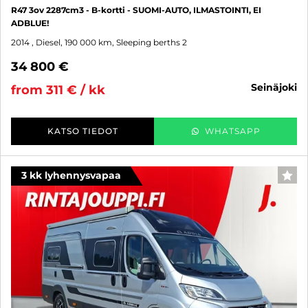
R47 3ov 2287cm3 - B-kortti - SUOMI-AUTO, ILMASTOINTI, EI
ADBLUE!
2014
, Diesel, 190 000 km, Sleeping berths 2
34 800 €
seinäjoki
from 311 € / kk
KATSO TIEDOT
WHATSAPP
3 kk lyhennysvapaa
FAV