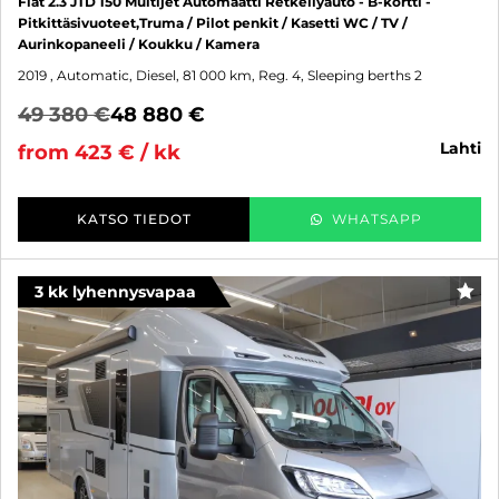
Fiat 2.3 JTD 150 Multijet Automaatti Retkeilyauto - B-kortti -
Pitkittäsivuoteet,Truma / Pilot penkit / Kasetti WC / TV /
Aurinkopaneeli / Koukku / Kamera
2019
, Automatic, Diesel, 81 000 km, Reg. 4, Sleeping berths 2
49 380 €
48 880 €
lahti
from 423 € / kk
KATSO TIEDOT
WHATSAPP
3 kk lyhennysvapaa
FAV