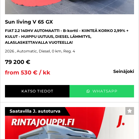
Sun living V 65 GX
FIAT 2.2 140HV AUTOMAATTI - B-kortti - KIINTEÄ KORKO 2,99% +
KULUT - HUIPPU UUTUUS, DIESEL LÄMMITYS,
ALASLASKETTAVALLA VUOTEELLA!
2026
, Automatic, Diesel, 0 km, Reg. 4
79 200 €
seinäjoki
from 530 € / kk
KATSO TIEDOT
WHATSAPP
Saatavilla J. autoturva
FAV