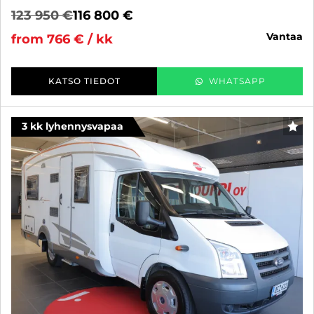
123 950 €
116 800 €
vantaa
from 766 € / kk
KATSO TIEDOT
WHATSAPP
3 kk lyhennysvapaa
FAV