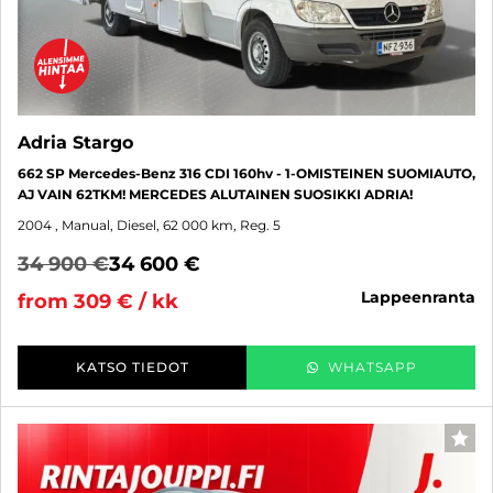
Adria Stargo
662 SP Mercedes-Benz 316 CDI 160hv - 1-OMISTEINEN SUOMIAUTO,
AJ VAIN 62TKM! MERCEDES ALUTAINEN SUOSIKKI ADRIA!
2004
, Manual, Diesel, 62 000 km, Reg. 5
34 900 €
34 600 €
lappeenranta
from 309 € / kk
KATSO TIEDOT
WHATSAPP
FAV