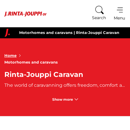
Skip to content
Search
Menu
Motorhomes and caravans | Rinta-Jouppi Caravan
Home
Motorhomes and caravans
Rinta-Jouppi Caravan
The world of caravanning offers freedom, comfort and unforgettable travel experiences. Whether you are looking for a campervan, motorhome or caravan, the right choice ensures smooth and enjoyable journeys. With your own caravan or motorhome, you can travel without time pressure – your home travels with you wherever the road leads.
Show more