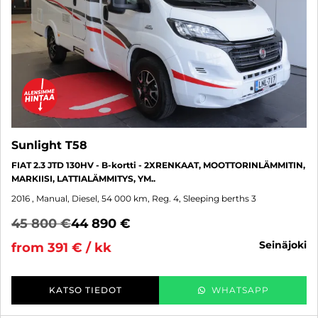
Sunlight T58
FIAT 2.3 JTD 130HV - B-kortti - 2XRENKAAT, MOOTTORINLÄMMITIN,
MARKIISI, LATTIALÄMMITYS, YM..
2016
, Manual, Diesel, 54 000 km, Reg. 4, Sleeping berths 3
45 800 €
44 890 €
seinäjoki
from 391 € / kk
KATSO TIEDOT
WHATSAPP