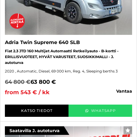
Adria Twin Supreme 640 SLB
Fiat 2.3 JTD 160 Multijet Automaatti Retkeilyauto - B-kortti -
ERILLISVUOTEET, HYVÄT VARUSTEET, SUOSIKKIMALLI - J.
autoturva
2020
, Automatic, Diesel, 69 000 km, Reg. 4, Sleeping berths 3
64 800 €
63 800 €
vantaa
from 543 € / kk
KATSO TIEDOT
WHATSAPP
Saatavilla J. autoturva
FAV