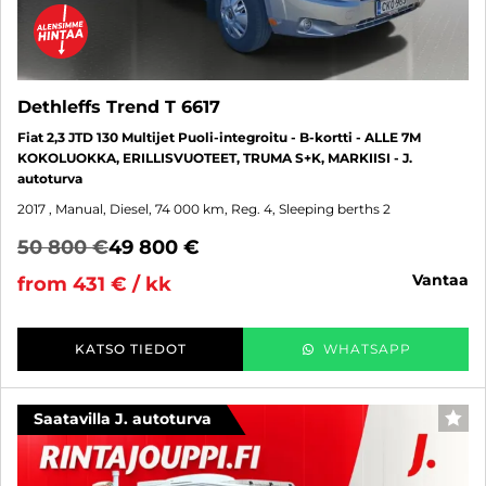
Dethleffs Trend T 6617
Fiat 2,3 JTD 130 Multijet Puoli-integroitu - B-kortti - ALLE 7M
KOKOLUOKKA, ERILLISVUOTEET, TRUMA S+K, MARKIISI - J.
autoturva
2017
, Manual, Diesel, 74 000 km, Reg. 4, Sleeping berths 2
50 800 €
49 800 €
vantaa
from 431 € / kk
KATSO TIEDOT
WHATSAPP
Saatavilla J. autoturva
FAV