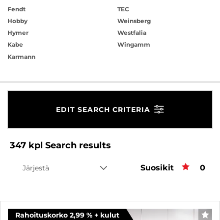
Fendt
TEC
Hobby
Weinsberg
Hymer
Westfalia
Kabe
Wingamm
Karmann
EDIT SEARCH CRITERIA
347
kpl
Search results
Suosikit
Favo
0
Järjestä
Rahoituskorko 2,99 % + kulut
FAV