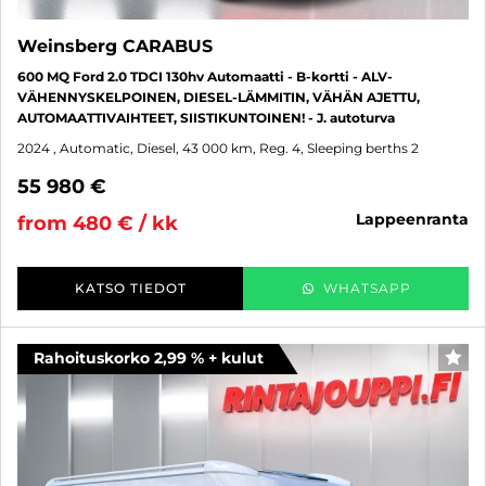
Weinsberg CARABUS
600 MQ Ford 2.0 TDCI 130hv Automaatti - B-kortti - ALV-
VÄHENNYSKELPOINEN, DIESEL-LÄMMITIN, VÄHÄN AJETTU,
AUTOMAATTIVAIHTEET, SIISTIKUNTOINEN! - J. autoturva
2024
, Automatic, Diesel, 43 000 km, Reg. 4, Sleeping berths 2
55 980 €
lappeenranta
from 480 € / kk
KATSO TIEDOT
WHATSAPP
Rahoituskorko 2,99 % + kulut
FAV