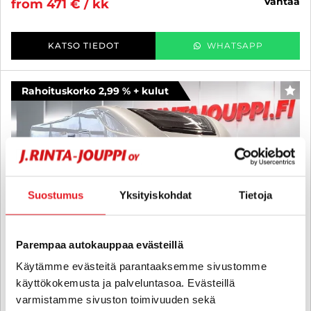
vantaa
from 471 € / kk
KATSO TIEDOT
WHATSAPP
Rahoituskorko 2,99 % + kulut
FAV
Suostumus
Yksityiskohdat
Tietoja
Parempaa autokauppaa evästeillä
Käytämme evästeitä parantaaksemme sivustomme
käyttökokemusta ja palveluntasoa. Evästeillä
varmistamme sivuston toimivuuden sekä