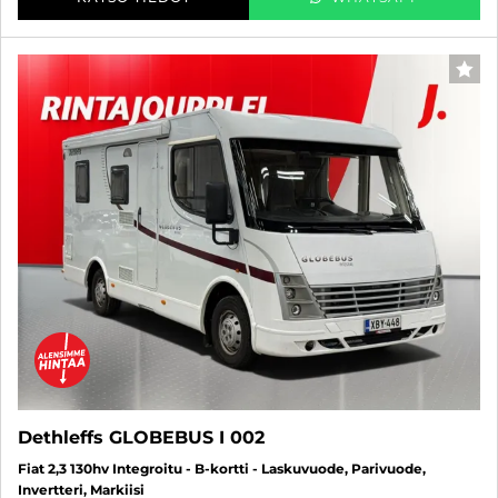
FAV
Dethleffs GLOBEBUS I 002
Fiat 2,3 130hv Integroitu - B-kortti - Laskuvuode, Parivuode,
Invertteri, Markiisi