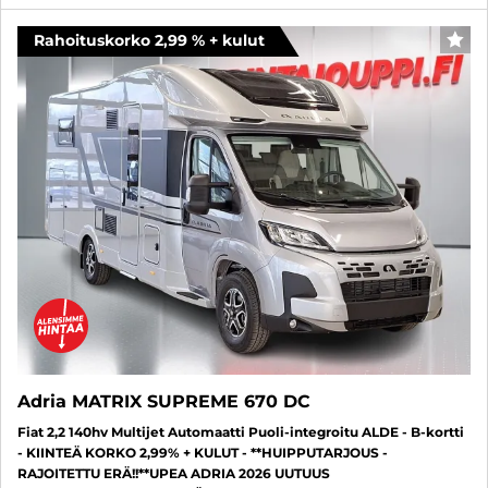
Rahoituskorko 2,99 % + kulut
FAV
Adria MATRIX SUPREME 670 DC
Fiat 2,2 140hv Multijet Automaatti Puoli-integroitu ALDE - B-kortti
- KIINTEÄ KORKO 2,99% + KULUT - **HUIPPUTARJOUS -
RAJOITETTU ERÄ!!**UPEA ADRIA 2026 UUTUUS