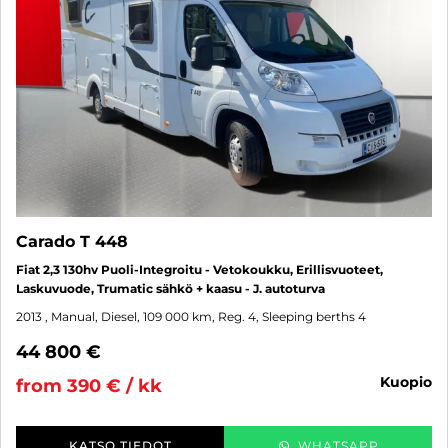
Carado T 448
Fiat 2,3 130hv Puoli-Integroitu - Vetokoukku, Erillisvuoteet,
Laskuvuode, Trumatic sähkö + kaasu - J. autoturva
2013
, Manual, Diesel, 109 000 km, Reg. 4, Sleeping berths 4
44 800 €
kuopio
from 390 € / kk
KATSO TIEDOT
WHATSAPP