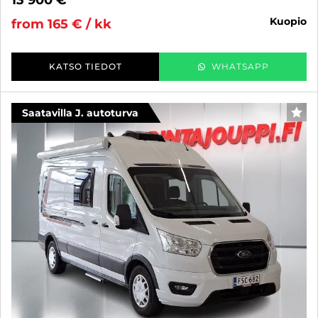
13 900 €
kuopio
from 165 € / kk
KATSO TIEDOT
WHATSAPP
Saatavilla J. autoturva
FAV