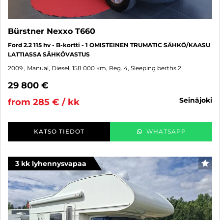
Bürstner Nexxo T660
Ford 2.2 115 hv - B-kortti - 1 OMISTEINEN TRUMATIC SÄHKÖ/KAASU
LATTIASSA SÄHKÖVASTUS
2009
, Manual, Diesel, 158 000 km, Reg. 4, Sleeping berths 2
29 800 €
seinäjoki
from 285 € / kk
KATSO TIEDOT
WHATSAPP
3 kk lyhennysvapaa
FAV