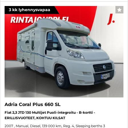
3 kk lyhennysvapaa
FAV
Adria Coral Plus 660 SL
Fiat 2,3 JTD 130 Multijet Puoli-integroitu - B-kortti -
ERILLISVUOTEET, KOHTUU KILSAT
2007
, Manual, Diesel, 139 000 km, Reg. 4, Sleeping berths 3