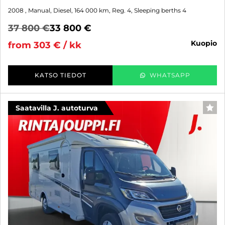
2008
, Manual, Diesel, 164 000 km, Reg. 4, Sleeping berths 4
37 800 €
33 800 €
kuopio
from 303 € / kk
KATSO TIEDOT
WHATSAPP
Saatavilla J. autoturva
FAV