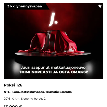
3 kk lyhennysvapaa
FAV
Poksi 126
NTL - 1.om., Katsastusvapaa, Trumatic kaasulla
2016
, 0 km, Sleeping berths 2