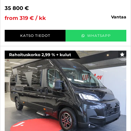
35 800 €
vantaa
from 319 € / kk
KATSO TIEDOT
WHATSAPP
Rahoituskorko 2,99 % + kulut
FAV