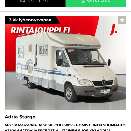
KATSO TIEDOT
WHATSAPP
3 kk lyhennysvapaa
FAV
Adria Stargo
662 SP Mercedes-Benz 316 CDI 160hv - 1-OMISTEINEN SUOMIAUTO,
AJ VAIN 62TKM! MERCEDES ALUTAINEN SUOSIKKI ADRIA!