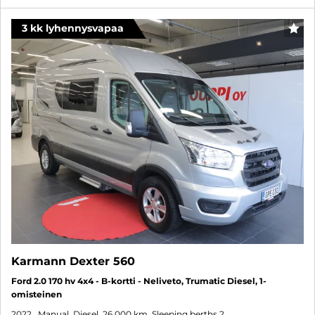
3 kk lyhennysvapaa
FAV
Karmann Dexter 560
Ford 2.0 170 hv 4x4 - B-kortti - Neliveto, Trumatic Diesel, 1-
omisteinen
2022
, Manual, Diesel, 26 000 km, Sleeping berths 2