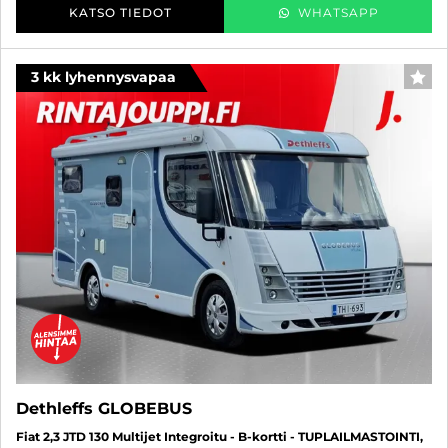
KATSO TIEDOT
WHATSAPP
3 kk lyhennysvapaa
FAV
Dethleffs GLOBEBUS
Fiat 2,3 JTD 130 Multijet Integroitu - B-kortti - TUPLAILMASTOINTI,