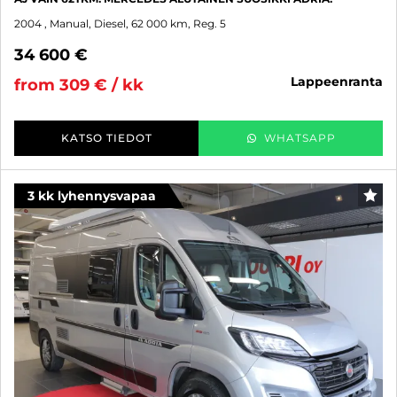
2004
, Manual, Diesel, 62 000 km, Reg. 5
34 600 €
lappeenranta
from 309 € / kk
KATSO TIEDOT
WHATSAPP
3 kk lyhennysvapaa
FAV