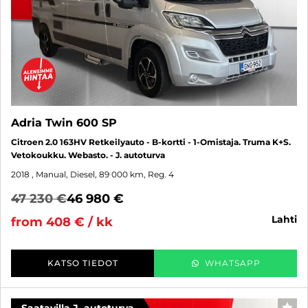
Adria Twin 600 SP
Citroen 2.0 163HV Retkeilyauto - B-kortti - 1-Omistaja. Truma K+S.
Vetokoukku. Webasto. - J. autoturva
2018
, Manual, Diesel, 89 000 km, Reg. 4
47 230 €
46 980 €
lahti
from 408 € / kk
KATSO TIEDOT
WHATSAPP
Saatavilla J. autoturva