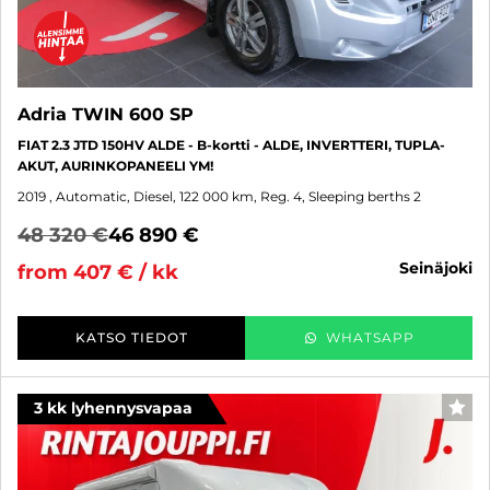
Adria TWIN 600 SP
FIAT 2.3 JTD 150HV ALDE - B-kortti - ALDE, INVERTTERI, TUPLA-
AKUT, AURINKOPANEELI YM!
2019
, Automatic, Diesel, 122 000 km, Reg. 4, Sleeping berths 2
48 320 €
46 890 €
seinäjoki
from 407 € / kk
KATSO TIEDOT
WHATSAPP
3 kk lyhennysvapaa
FAV