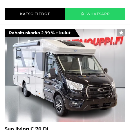
KATSO TIEDOT
WHATSAPP
Rahoituskorko 2,99 % + kulut
FAV
Sun living C 70 DL