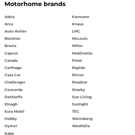
Motorhome brands
Adria
Karmann
Arca
Knaus
Auto-Roller
LMC
Bürstner
McLouis
Bravia
Miller
Capron
Mobilvetta
Carado
Pössl
Carthago
Rapido
Casa Car
Rimor
Challenger
Roadcar
Concorde
Sharky
Dethleffs
Sun Living
Elnagh
Sunlight
Eura Mobil
TEC
Hobby
Weinsberg
Hymer
Westfalia
Kabe