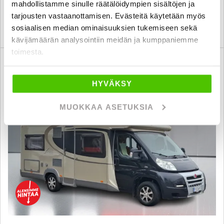
mahdollistamme sinulle räätälöidympien sisältöjen ja
tarjousten vastaanottamisen. Evästeitä käytetään myös
sosiaalisen median ominaisuuksien tukemiseen sekä
KATSO TIEDOT
WHATSAPP
kävijämäärän analysointiin meidän ja kumppaniemme
toimesta.
Saatavilla J. autoturva
FAV
HYVÄKSY
MUOKKAA ASETUKSIA