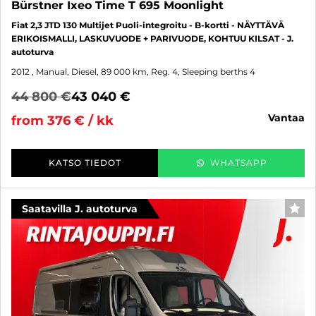
Bürstner Ixeo Time T 695 Moonlight
Fiat 2,3 JTD 130 Multijet Puoli-integroitu - B-kortti - NÄYTTÄVÄ
ERIKOISMALLI, LASKUVUODE + PARIVUODE, KOHTUU KILSAT - J.
autoturva
2012
, Manual, Diesel, 89 000 km, Reg. 4, Sleeping berths 4
44 800 €
43 040 €
vantaa
from 376 € / kk
KATSO TIEDOT
WHATSAPP
Saatavilla J. autoturva
FAV