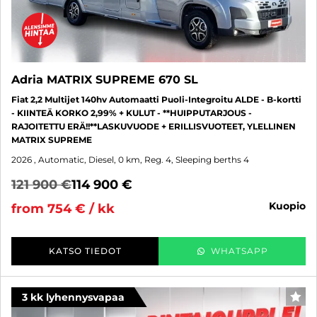
Adria MATRIX SUPREME 670 SL
Fiat 2,2 Multijet 140hv Automaatti Puoli-Integroitu ALDE - B-kortti
- KIINTEÄ KORKO 2,99% + KULUT - **HUIPPUTARJOUS -
RAJOITETTU ERÄ!!**LASKUVUODE + ERILLISVUOTEET, YLELLINEN
MATRIX SUPREME
2026
, Automatic, Diesel, 0 km, Reg. 4, Sleeping berths 4
121 900 €
114 900 €
kuopio
from 754 € / kk
KATSO TIEDOT
WHATSAPP
3 kk lyhennysvapaa
FAV