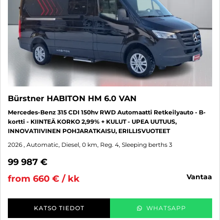
Bürstner HABITON HM 6.0 VAN
Mercedes-Benz 315 CDI 150hv RWD Automaatti Retkeilyauto - B-
kortti - KIINTEÄ KORKO 2,99% + KULUT - UPEA UUTUUS,
INNOVATIIVINEN POHJARATKAISU, ERILLISVUOTEET
2026
, Automatic, Diesel, 0 km, Reg. 4, Sleeping berths 3
99 987 €
vantaa
from 660 € / kk
KATSO TIEDOT
WHATSAPP