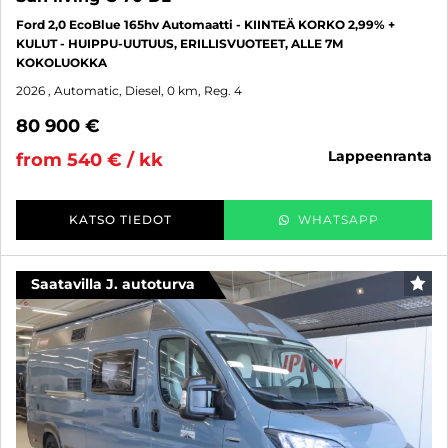
Ford 2,0 EcoBlue 165hv Automaatti - KIINTEÄ KORKO 2,99% +
KULUT - HUIPPU-UUTUUS, ERILLISVUOTEET, ALLE 7M
KOKOLUOKKA
2026
, Automatic, Diesel, 0 km, Reg. 4
80 900 €
lappeenranta
from 540 € / kk
KATSO TIEDOT
WHATSAPP
Saatavilla J. autoturva
FAV