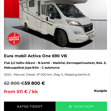
Eura mobil Activa One 690 VB
Fiat 2,2 140hv Alkovi - B-kortti - Markiisi, Kerrosparivuoteet, Rek. 5,
Makuupaikat jopa 8:lle - J. autoturva
2024
, Manual, Diesel, 47 000 km, Reg. 5, Sleeping berths 6
62 800 €
59 800 €
kuopio
from 511 € / kk
KATSO TIEDOT
WHATSAPP