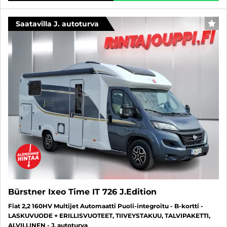
Saatavilla J. autoturva
FAV
Bürstner Ixeo Time IT 726 J.Edition
Fiat 2,2 160HV Multijet Automaatti Puoli-integroitu - B-kortti -
LASKUVUODE + ERILLISVUOTEET, TIIVEYSTAKUU, TALVIPAKETTI,
ALVILLINEN - J. autoturva