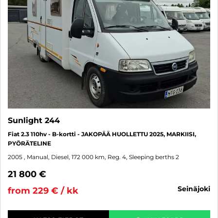
Sunlight 244
Fiat 2.3 110hv - B-kortti - JAKOPÄÄ HUOLLETTU 2025, MARKIISI,
PYÖRÄTELINE
2005
, Manual, Diesel, 172 000 km, Reg. 4, Sleeping berths 2
21 800 €
seinäjoki
from 229 € / kk