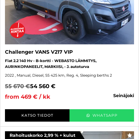
Challenger VANS V217 VIP
Fiat 2.2 140 Hv - B-kortti - WEBASTO LÄMMITYS,
AURINKOPANEELIT, MARKIISI, - J. autoturva
2022
, Manual, Diesel, 55 425 km, Reg. 4, Sleeping berths 2
55 670 €
54 560 €
seinäjoki
from 469 € / kk
KATSO TIEDOT
WHATSAPP
Rahoituskorko 2,99 % + kulut
FAV