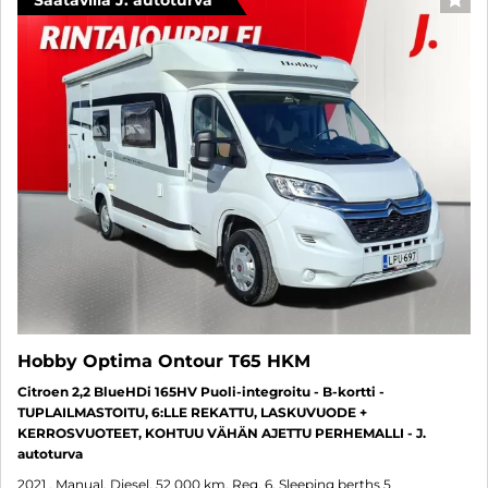
FAV
Hobby Optima Ontour T65 HKM
Citroen 2,2 BlueHDi 165HV Puoli-integroitu - B-kortti -
TUPLAILMASTOITU, 6:LLE REKATTU, LASKUVUODE +
KERROSVUOTEET, KOHTUU VÄHÄN AJETTU PERHEMALLI - J.
autoturva
2021
, Manual, Diesel, 52 000 km, Reg. 6, Sleeping berths 5