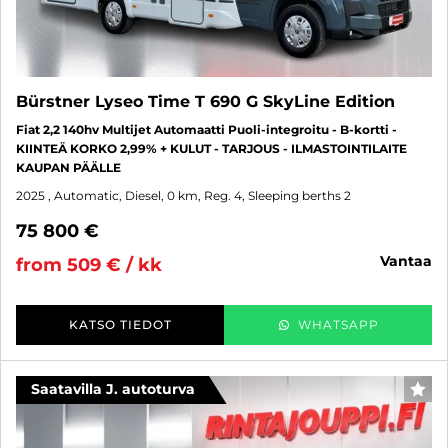
Bürstner Lyseo Time T 690 G SkyLine Edition
Fiat 2,2 140hv Multijet Automaatti Puoli-integroitu - B-kortti -
KIINTEÄ KORKO 2,99% + KULUT - TARJOUS - ILMASTOINTILAITE
KAUPAN PÄÄLLE
2025
, Automatic, Diesel, 0 km, Reg. 4, Sleeping berths 2
75 800 €
vantaa
from 509 € / kk
KATSO TIEDOT
WHATSAPP
Saatavilla J. autoturva
FAV