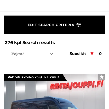
EDIT SEARCH CRITERIA
276
kpl
Search results
Suosikit
Favo
0
Järjestä
Rahoituskorko 2,99 % + kulut
FAV