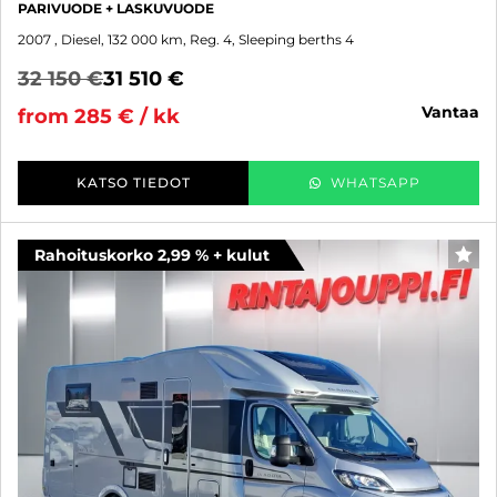
PARIVUODE + LASKUVUODE
2007
, Diesel, 132 000 km, Reg. 4, Sleeping berths 4
32 150 €
31 510 €
vantaa
from 285 € / kk
KATSO TIEDOT
WHATSAPP
Rahoituskorko 2,99 % + kulut
FAV