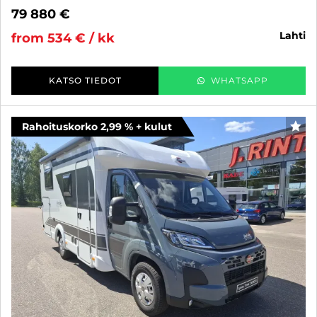
79 880 €
lahti
from 534 € / kk
KATSO TIEDOT
WHATSAPP
Rahoituskorko 2,99 % + kulut
FAV