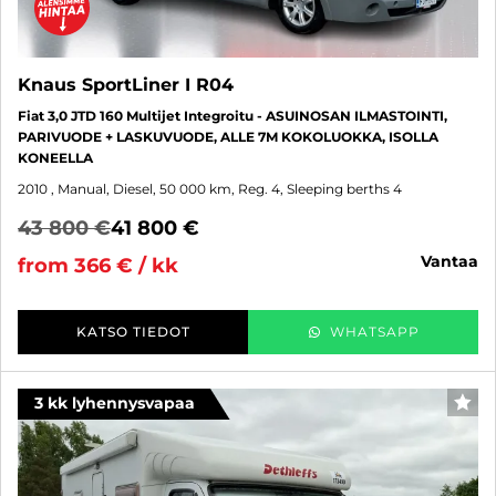
Knaus SportLiner I R04
Fiat 3,0 JTD 160 Multijet Integroitu - ASUINOSAN ILMASTOINTI,
PARIVUODE + LASKUVUODE, ALLE 7M KOKOLUOKKA, ISOLLA
KONEELLA
2010
, Manual, Diesel, 50 000 km, Reg. 4, Sleeping berths 4
43 800 €
41 800 €
vantaa
from 366 € / kk
KATSO TIEDOT
WHATSAPP
3 kk lyhennysvapaa
FAV