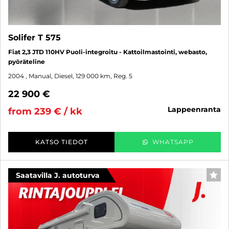
Solifer T 575
Fiat 2,3 JTD 110HV Puoli-integroitu - Kattoilmastointi, webasto,
pyöräteline
2004
, Manual, Diesel, 129 000 km, Reg. 5
22 900 €
lappeenranta
from 239 € / kk
KATSO TIEDOT
WHATSAPP
Saatavilla J. autoturva
FAV