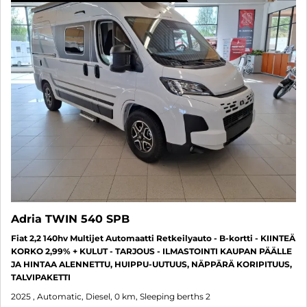
Adria TWIN 540 SPB
Fiat 2,2 140hv Multijet Automaatti Retkeilyauto - B-kortti - KIINTEÄ
KORKO 2,99% + KULUT - TARJOUS - ILMASTOINTI KAUPAN PÄÄLLE
JA HINTAA ALENNETTU, HUIPPU-UUTUUS, NÄPPÄRÄ KORIPITUUS,
TALVIPAKETTI
2025
, Automatic, Diesel, 0 km, Sleeping berths 2