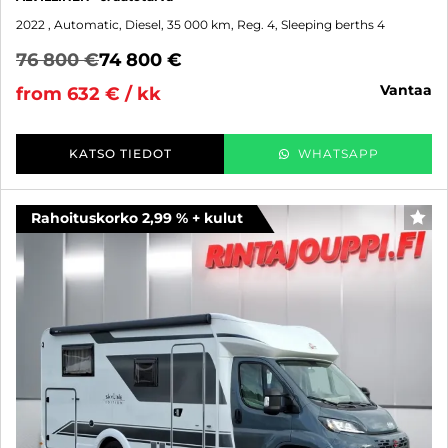
2022
, Automatic, Diesel, 35 000 km, Reg. 4, Sleeping berths 4
76 800 €
74 800 €
vantaa
from 632 € / kk
KATSO TIEDOT
WHATSAPP
Rahoituskorko 2,99 % + kulut
FAV