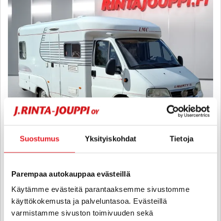
Suostumus
Yksityiskohdat
Tietoja
LMC Liberty TI 6000
Fiat 2.8 JTD 126hv Puoli-integroitu ALDE - ALDE, B-kortti,
Parivuode takana
Parempaa autokauppaa evästeillä
2003
, Manual, Diesel, 210 000 km, Reg. 6
Käytämme evästeitä parantaaksemme sivustomme
käyttökokemusta ja palveluntasoa. Evästeillä
21 500 €
20 880 €
varmistamme sivuston toimivuuden sekä
lappeenranta
from 220 € / kk