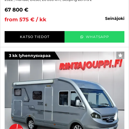
67 800 €
seinäjoki
from 575 € / kk
KATSO TIEDOT
WHATSAPP
3 kk lyhennysvapaa
FAV