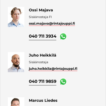
Ossi Majava
Sisäänostaja FI
ossi.majava
@rintajouppi.fi
040 711 3934
Juho Heikkilä
Sisäänostaja
juho.heikkila
@rintajouppi.fi
040 711 9859
Marcus Liedes