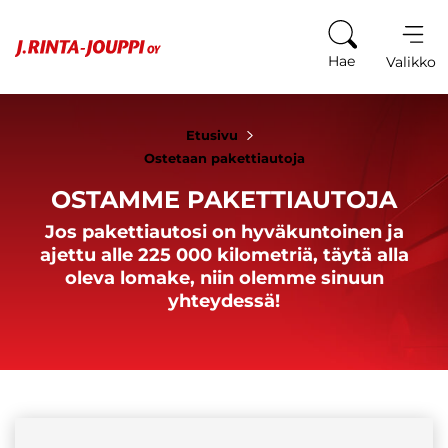
Siirry sisältöön
Hae
Valikko
Etusivu
Ostetaan pakettiautoja
OSTAMME PAKETTIAUTOJA
Jos pakettiautosi on hyväkuntoinen ja
ajettu alle 225 000 kilometriä, täytä alla
oleva lomake, niin olemme sinuun
yhteydessä!