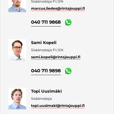
Sisäänostaja FI | EN
marcus.liedes
@rintajouppi.fi
040 711 9868
Sami Kopeli
Sisäänostaja FI | EN
sami.kopeli
@rintajouppi.fi
040 711 9898
Topi Uusimäki
Sisäänostaja
topi.uusimaki
@rintajouppi.fi