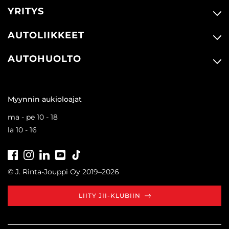
YRITYS
AUTOLIIKKEET
AUTOHUOLTO
Myynnin aukioloajat
ma - pe 10 - 18
la 10 - 16
Facebook
Instagram
LinkedIn
Youtube
Tiktok
© J. Rinta-Jouppi Oy 2019–2026
LIITY JII-KLUBIIN