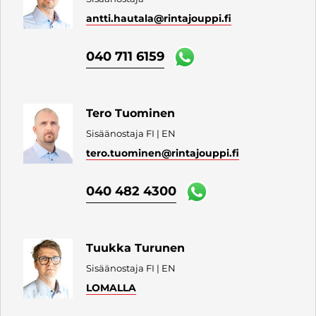
antti.hautala
@rintajouppi.fi
040 711 6159
Tero Tuominen
Sisäänostaja FI | EN
tero.tuominen
@rintajouppi.fi
040 482 4300
Tuukka Turunen
Sisäänostaja FI | EN
LOMALLA