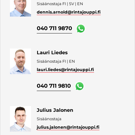
Sisäänostaja FI | SV | EN
dennis.arnold
@rintajouppi.fi
040 711 9870
Lauri Liedes
Sisäänostaja FI | EN
lauri.liedes
@rintajouppi.fi
040 711 9810
Julius Jalonen
Sisäänostaja
julius.jalonen
@rintajouppi.fi