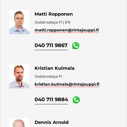
Matti Ropponen
Sisäänostaja FI | EN
matti.ropponen
@rintajouppi.fi
040 711 9867
Kristian Kulmala
Sisäänostaja FI
kristian.kulmala
@rintajouppi.fi
040 711 9884
Dennis Arnold