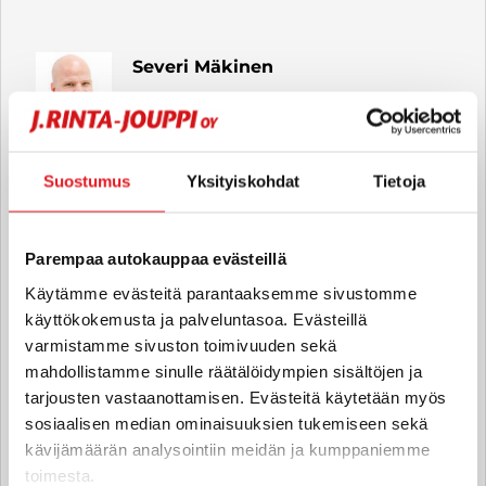
Severi Mäkinen
Sisäänostaja FI
severi.makinen
@rintajouppi.fi
Suostumus
Yksityiskohdat
Tietoja
040 711 6171
Parempaa autokauppaa evästeillä
Elias Ojala
Käytämme evästeitä parantaaksemme sivustomme
Sisäänostaja
käyttökokemusta ja palveluntasoa. Evästeillä
elias.ojala
@rintajouppi.fi
varmistamme sivuston toimivuuden sekä
mahdollistamme sinulle räätälöidympien sisältöjen ja
040 711 3935
tarjousten vastaanottamisen. Evästeitä käytetään myös
sosiaalisen median ominaisuuksien tukemiseen sekä
kävijämäärän analysointiin meidän ja kumppaniemme
toimesta.
Juha Vilander