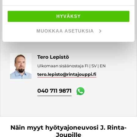
Sisäänostaja - Moottoripyörät
juha.vilander
@rintajouppi.fi
HYVÄKSY
MUOKKAA ASETUKSIA
040 777 5219
Tero Lepistö
Ulkomaan sisäänostaja FI | SV | EN
tero.lepisto
@rintajouppi.fi
040 711 9871
Näin myyt hyötyajoneuvosi J. Rinta-
Joupille