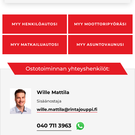
MYY HENKILÖAUTOSI
MYY MOOTTORIPYÖRÄSI
MYY MATKAILUAUTOSI
MYY ASUNTOVAUNUSI
Ostotoiminnan yhteyshenkilöt:
Wille Mattila
Sisäänostaja
wille.mattila
@rintajouppi.fi
040 711 3963