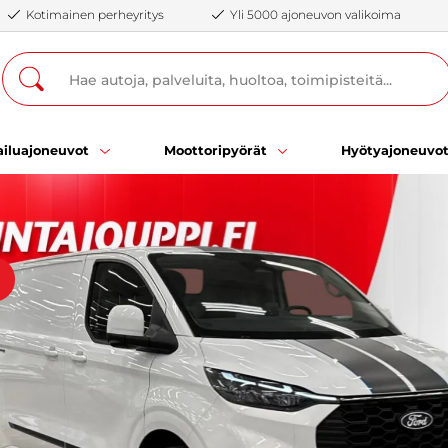
Kotimainen perheyritys
Yli 5000 ajoneuvon valikoima
iluajoneuvot
Moottoripyörät
Hyötyajoneuvo
ä