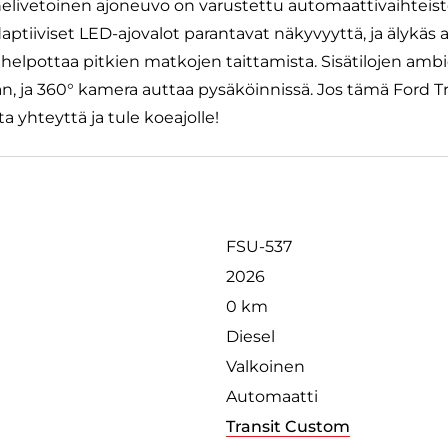
 nelivetoinen ajoneuvo on varustettu automaattivaihteist
ptiiviset LED-ajovalot parantavat näkyvyyttä, ja älykäs a
lpottaa pitkien matkojen taittamista. Sisätilojen ambie
, ja 360° kamera auttaa pysäköinnissä. Jos tämä Ford Tra
a yhteyttä ja tule koeajolle!
FSU-537
2026
0 km
Diesel
Valkoinen
Automaatti
Transit Custom