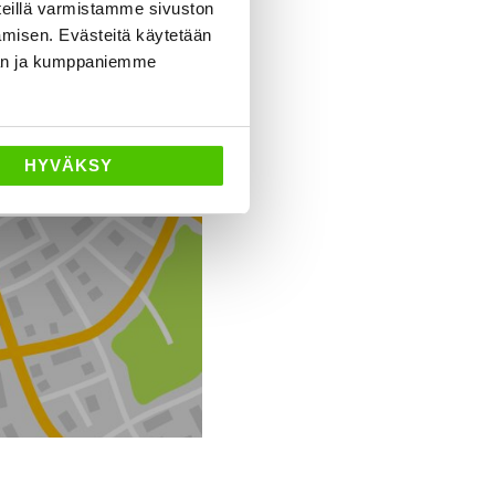
eillä varmistamme sivuston
amisen. Evästeitä käytetään
dän ja kumppaniemme
HYVÄKSY
Ajo-ohjeet