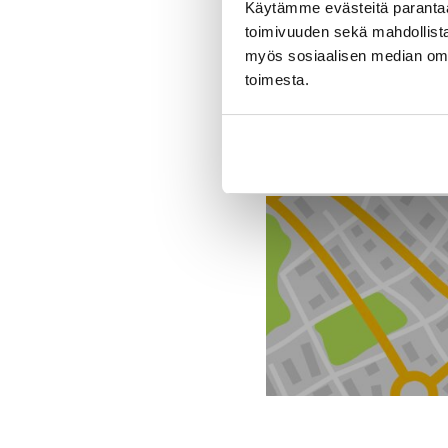
Käytämme evästeitä paranta
toimivuuden sekä mahdollista
myös sosiaalisen median om
toimesta.
Toimipiste
J. Rinta-Jouppi Oy, A