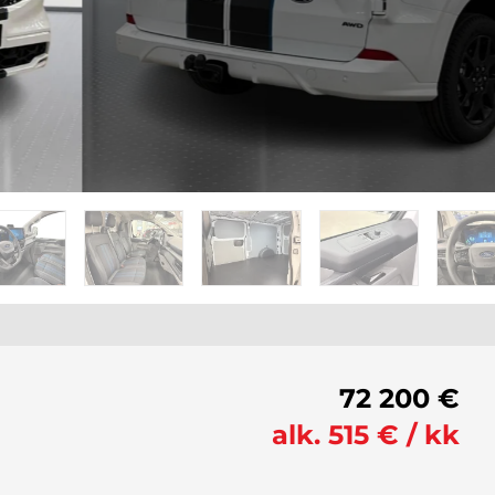
72 200 €
alk. 515 € / kk