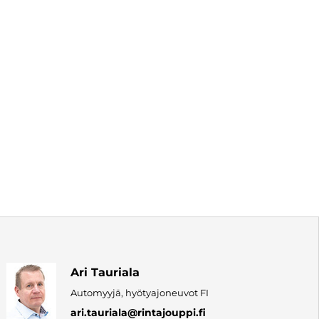
Ari Tauriala
Automyyjä, hyötyajoneuvot FI
ari.tauriala
@rintajouppi.fi