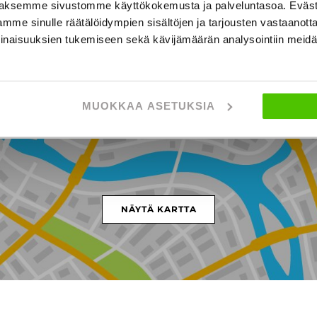
aksemme sivustomme käyttökokemusta ja palveluntasoa. Eväst
mme sinulle räätälöidympien sisältöjen ja tarjousten vastaanott
inaisuuksien tukemiseen sekä kävijämäärän analysointiin mei
MUOKKAA ASETUKSIA
amuruskontie 6, HELSINKI
NÄYTÄ KARTTA