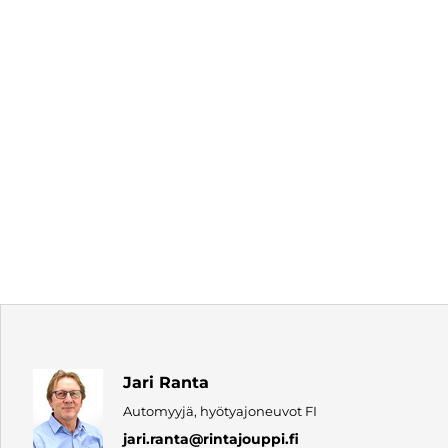
Jari Ranta
Automyyjä, hyötyajoneuvot FI
jari.ranta
@rintajouppi.fi