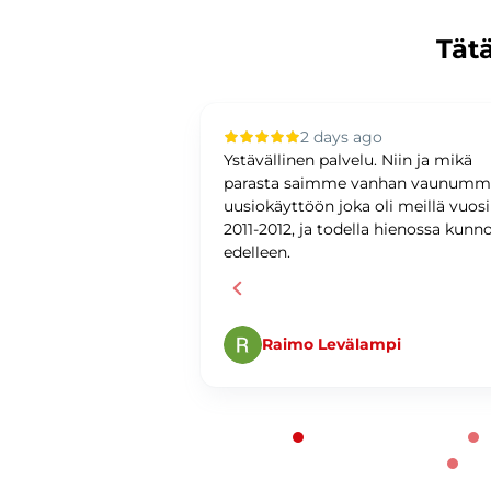
Tätä
 ago
2 days ago
upilla oli sujuvaa ja
Ystävällinen palvelu. Niin ja mikä
ystävällinen ja
parasta saimme vanhan vaunum
antunteva. Asiat
uusiokäyttöön joka oli meillä vuos
ti ja
2011-2012, ja todella hienossa kunn
edelleen.
Raimo Levälampi
Page 1 of 60