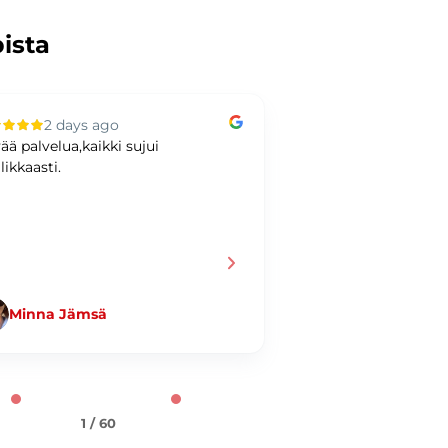
pista
2 days ago
3 days ag
ää palvelua,kaikki sujui
Hyvää kaupankäynti
likkaasti.
Minna Jämsä
Jani Taiminen
1 / 60