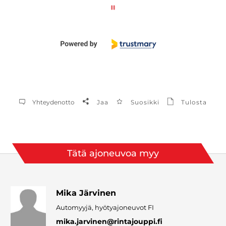
Yhteydenotto
Jaa
Suosikki
Tulosta
Tätä ajoneuvoa myy
Mika Järvinen
Automyyjä, hyötyajoneuvot FI
mika.jarvinen
@rintajouppi.fi