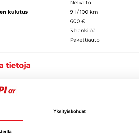
Neliveto
een kulutus
9 l / 100 km
600 €
3 henkilöä
Pakettiauto
 tietoja
Yksityiskohdat
eillä
t