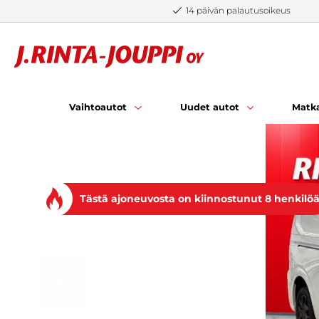
Siirry sisältöön
14 päivän palautusoikeus
Vaihtoautot
Uudet autot
Matka
Tästä ajoneuvosta on kiinnostunut 8 henkilö
EDELLINEN