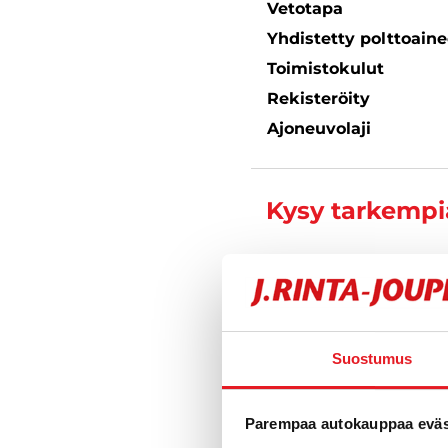
Vetotapa
Yhdistetty polttoain
Toimistokulut
Rekisteröity
Ajoneuvolaji
Kysy tarkempia
Varustelu
Suostumus
Parempaa autokauppaa eväst
Tekniset tiedo