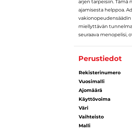
arjen tarpeisiin. Tämä
ajamisesta helppoa. Ada
vakionopeudensäädin he
miellyttävän tunnelman
seuraava menopelisi, ot
Perustiedot
Rekisterinumero
Vuosimalli
Ajomäärä
Käyttövoima
Väri
Vaihteisto
Malli