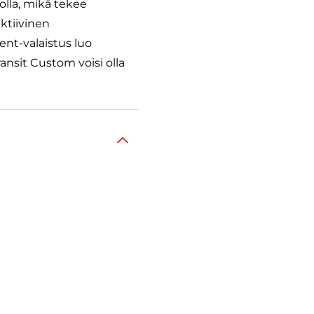
olla, mikä tekee
ktiivinen
nt-valaistus luo
nsit Custom voisi olla