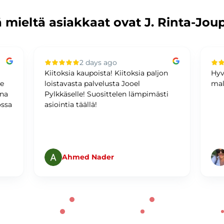
 mieltä asiakkaat ovat J. Rinta-Jou
2 days ago
Kiitoksia kaupoista! Kiitoksia paljon
Hyv
me
loistavasta palvelusta Jooel
mal
ina
Pylkkäselle! Suosittelen lämpimästi
ossa
asiointia täällä!
Ahmed Nader