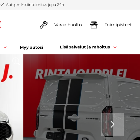
Autojen kotiintoimitus jopa 24h
Varaa huolto
Toimipisteet
t
Lisäpalvelut ja rahoitus
Myy autosi
SEURAAVA