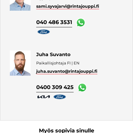
sami.syvajarvi
@rintajouppi.fi
040 486 3531
Juha Suvanto
Paikallisjohtaja FI | EN
juha.suvanto
@rintajouppi.fi
0400 309 425
Myös sopivia sinulle