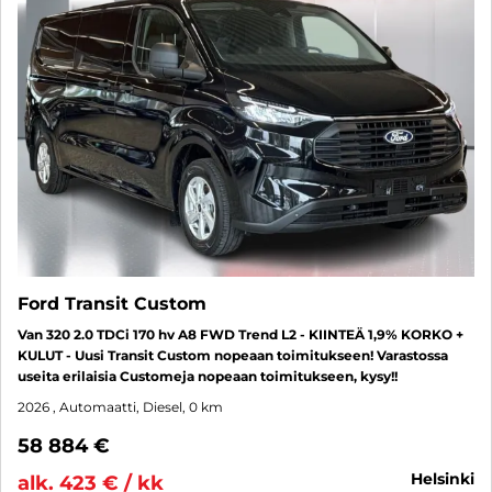
Ford Transit Custom
Van 320 2.0 TDCi 170 hv A8 FWD Trend L2 - KIINTEÄ 1,9% KORKO +
KULUT - Uusi Transit Custom nopeaan toimitukseen! Varastossa
useita erilaisia Customeja nopeaan toimitukseen, kysy!!
2026
, Automaatti, Diesel, 0 km
58 884 €
helsinki
alk. 423 € / kk