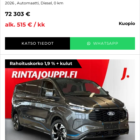
2026
, Automaatti, Diesel, 0 km
72 303 €
kuopio
alk. 515 € / kk
KATSO TIEDOT
WHATSAPP
Rahoituskorko 1,9 % + kulut