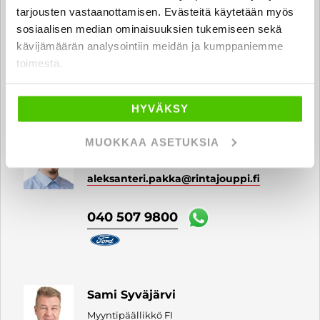
Automyyjä FI
tarjousten vastaanottamisen. Evästeitä käytetään myös
alexi.salonen
@rintajouppi.fi
sosiaalisen median ominaisuuksien tukemiseen sekä
kävijämäärän analysointiin meidän ja kumppaniemme
0400 669 409
toimesta.
HYVÄKSY
Aleksanteri Pakka
MUOKKAA ASETUKSIA
Automyyjä FI | EN
aleksanteri.pakka
@rintajouppi.fi
040 507 9800
Sami Syväjärvi
Myyntipäällikkö FI