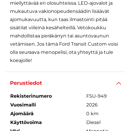
miellyttävää eri olosuhteissa. LED-ajovalot ja
mukautuva vakionopeudensäädin lisäävät
ajomukavuutta, kun taas ilmastointi pitää
sisätilat viileinä kesähelteillä. Vetokoukku
mahdollistaa peräkärryn tai asuntovaunun
vetämisen. Jos tämä Ford Transit Custom voisi
olla seuraava menopelisi, ota yhteyttä ja tule
koeajolle!
Perustiedot
Rekisterinumero
FSU-949
Vuosimalli
2026
Ajomäärä
0 km
Käyttövoima
Diesel