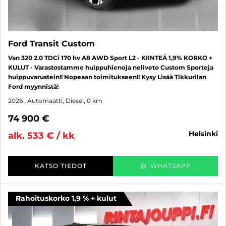
Ford Transit Custom
Van 320 2.0 TDCi 170 hv A8 AWD Sport L2 - KIINTEÄ 1,9% KORKO +
KULUT - Varastostamme huippuhienoja neliveto Custom Sporteja
huippuvarustein!! Nopeaan toimitukseen!! Kysy Lisää Tikkurilan
Ford myynnistä!
2026
, Automaatti, Diesel, 0 km
74 900 €
helsinki
alk. 533 € / kk
KATSO TIEDOT
WHATSAPP
Rahoituskorko 1,9 % + kulut