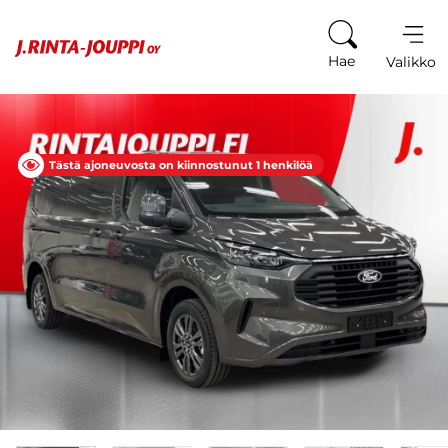
Siirry sisältöön
Hae
Valikko
Tästä ajoneuvosta on kiinnostunut 1 henkilöä