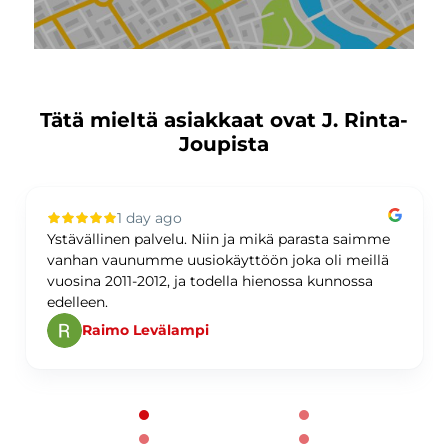
Tätä mieltä asiakkaat ovat J. Rinta-
Joupista
1 day ago
Ystävällinen palvelu. Niin ja mikä parasta saimme
vanhan vaunumme uusiokäyttöön joka oli meillä
vuosina 2011-2012, ja todella hienossa kunnossa
edelleen.
Raimo Levälampi
Page 1 of 60