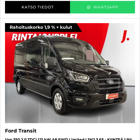
KATSO TIEDOT
WHATSAPP
Rahoituskorko 1,9 % + kulut
Ford Transit
Van 350 2.0 TDCi 121 kW A8 FWD Limited L3H2 3,65 - KIINTEÄ 1,9%