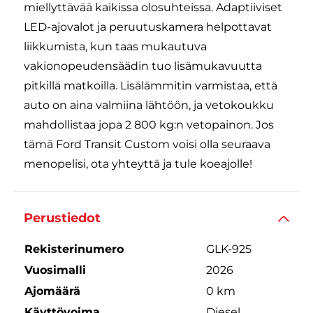
miellyttävää kaikissa olosuhteissa. Adaptiiviset
LED-ajovalot ja peruutuskamera helpottavat
liikkumista, kun taas mukautuva
vakionopeudensäädin tuo lisämukavuutta
pitkillä matkoilla. Lisälämmitin varmistaa, että
auto on aina valmiina lähtöön, ja vetokoukku
mahdollistaa jopa 2 800 kg:n vetopainon. Jos
tämä Ford Transit Custom voisi olla seuraava
menopelisi, ota yhteyttä ja tule koeajolle!
Perustiedot
Rekisterinumero
GLK-925
Vuosimalli
2026
Ajomäärä
0 km
Käyttövoima
Diesel