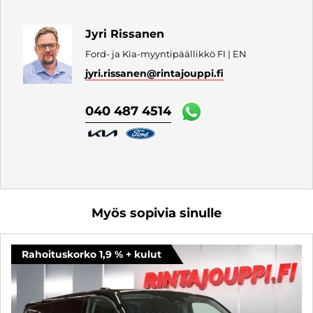
Jyri Rissanen
Ford- ja Kia-myyntipäällikkö FI | EN
jyri.rissanen
@rintajouppi.fi
040 487 4514
Myös sopivia sinulle
Rahoituskorko 1,9 % + kulut