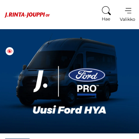
Siirry sisältöön
Hae
Valikko
Tästä ajoneuvosta on kiinnostunut 1 henkilöä