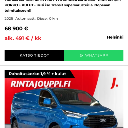
KORKO + KULUT - Uusi iso Transit supervarusteilla. Nopeaan
toimitukseen!!
2026
, Automaatti, Diesel, 0 km
68 900 €
helsinki
alk. 491 € / kk
KATSO TIEDOT
WHATSAPP
Rahoituskorko 1,9 % + kulut