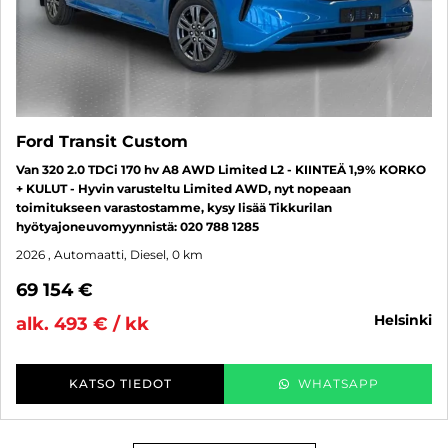
Ford Transit Custom
Van 320 2.0 TDCi 170 hv A8 AWD Limited L2 - KIINTEÄ 1,9% KORKO
+ KULUT - Hyvin varusteltu Limited AWD, nyt nopeaan
toimitukseen varastostamme, kysy lisää Tikkurilan
hyötyajoneuvomyynnistä: 020 788 1285
2026
, Automaatti, Diesel, 0 km
69 154 €
helsinki
alk. 493 € / kk
KATSO TIEDOT
WHATSAPP