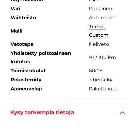
Väri
Punainen
Vaihteisto
Automaatti
Transit
Malli
Custom
Vetotapa
Neliveto
Yhdistetty polttoaineen
9 l / 100 km
kulutus
Toimistokulut
600 €
Rekisteröity
3 henkilöä
Ajoneuvolaji
Pakettiauto
Kysy tarkempia tietoja