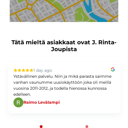
Tätä mieltä asiakkaat ovat J. Rinta-
Joupista
1 day ago
Ystävällinen palvelu. Niin ja mikä parasta saimme
vanhan vaunumme uusiokäyttöön joka oli meillä
vuosina 2011-2012, ja todella hienossa kunnossa
edelleen.
Raimo Levälampi
Page 1 of 60