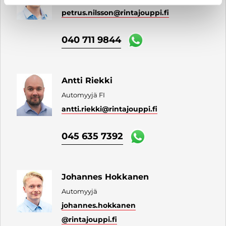
petrus.nilsson
@rintajouppi.fi
040 711 9844
Antti Riekki
Automyyjä FI
antti.riekki
@rintajouppi.fi
045 635 7392
Johannes Hokkanen
Automyyjä
johannes.hokkanen
@rintajouppi.fi