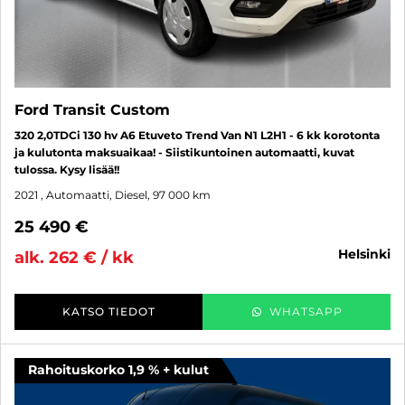
Ford Transit Custom
320 2,0TDCi 130 hv A6 Etuveto Trend Van N1 L2H1 - 6 kk korotonta
ja kulutonta maksuaikaa! - Siistikuntoinen automaatti, kuvat
tulossa. Kysy lisää!!
2021
, Automaatti, Diesel, 97 000 km
25 490 €
helsinki
alk. 262 € / kk
KATSO TIEDOT
WHATSAPP
Rahoituskorko 1,9 % + kulut