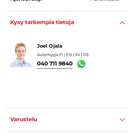
Kysy tarkempia tietoja
Joel Ojala
Automyyjä FI | EN | SV | DE
040 711 9840
Varustelu