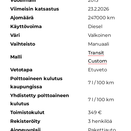
Vuosimalli
2013
Viimeisin katsastus
23.2.2026
Ajomäärä
247000 km
Käyttövoima
Diesel
Väri
Valkoinen
Vaihteisto
Manuaali
Transit
Malli
Custom
Vetotapa
Etuveto
Polttoaineen kulutus
7 l / 100 km
kaupungissa
Yhdistetty polttoaineen
7 l / 100 km
kulutus
Toimistokulut
349 €
Rekisteröity
3 henkilöä
Ajoneuvolaji
Pakettiauto