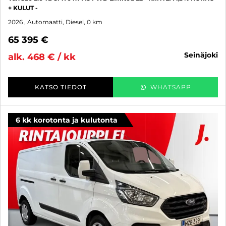
+ KULUT -
2026
, Automaatti, Diesel, 0 km
65 395 €
seinäjoki
alk. 468 € / kk
KATSO TIEDOT
WHATSAPP
6 kk korotonta ja kulutonta