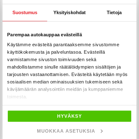
Norah Peetri
Suostumus
Yksityiskohdat
Tietoja
Automyyjä FI | EN | EE
norah.peetri
@rintajouppi.fi
Parempaa autokauppaa evästeillä
040 711 9841
Käytämme evästeitä parantaaksemme sivustomme
käyttökokemusta ja palveluntasoa. Evästeillä
varmistamme sivuston toimivuuden sekä
mahdollistamme sinulle räätälöidympien sisältöjen ja
Joel Ojala
tarjousten vastaanottamisen. Evästeitä käytetään myös
Automyyjä FI | EN | SV | DE
sosiaalisen median ominaisuuksien tukemiseen sekä
joel.ojala
@rintajouppi.fi
kävijämäärän analysointiin meidän ja kumppaniemme
toimesta.
040 711 9840
HYVÄKSY
Petrus Nilsson
MUOKKAA ASETUKSIA
Automyyjä FI | EN