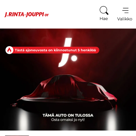
Siirry sisältöön
Hae
Valikko
Tästä ajoneuvosta on kiinnostunut 5 henkilöä