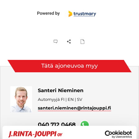
Tätä ajoneuvoa myy
Santeri Nieminen
Automyyjä FI | EN | SV
santeri.nieminen
@rintajouppi.fi
040 712 0468