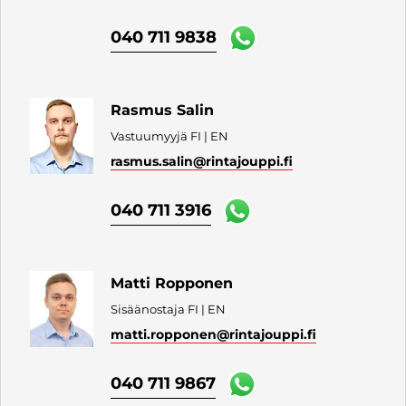
040 711 9838
Rasmus Salin
Vastuumyyjä FI | EN
rasmus.salin
@rintajouppi.fi
040 711 3916
Matti Ropponen
Sisäänostaja FI | EN
matti.ropponen
@rintajouppi.fi
040 711 9867