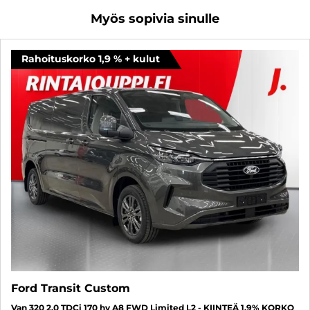
Myös sopivia sinulle
Rahoituskorko 1,9 % + kulut
Ford Transit Custom
Van 320 2.0 TDCi 170 hv A8 FWD Limited L2 - KIINTEÄ 1,9% KORKO