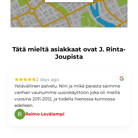
Tätä mieltä asiakkaat ovat J. Rinta-
Joupista
2 days ago
Ystävällinen palvelu. Niin ja mikä parasta saimme
vanhan vaunumme uusiokäyttöön joka oli meillä
vuosina 2011-2012, ja todella hienossa kunnossa
edelleen.
Raimo Levälampi
Page 1 of 60