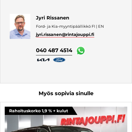
Jyri Rissanen
Ford- ja Kia-myyntipäällikkö FI | EN
jyri.rissanen
@rintajouppi.fi
040 487 4514
Myös sopivia sinulle
Rahoituskorko 1,9 % + kulut