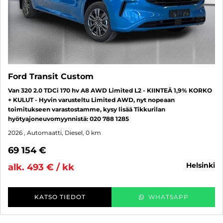
Ford Transit Custom
Van 320 2.0 TDCi 170 hv A8 AWD Limited L2 - KIINTEÄ 1,9% KORKO
+ KULUT - Hyvin varusteltu Limited AWD, nyt nopeaan
toimitukseen varastostamme, kysy lisää Tikkurilan
hyötyajoneuvomyynnistä: 020 788 1285
2026
, Automaatti, Diesel, 0 km
69 154 €
helsinki
alk. 493 € / kk
KATSO TIEDOT
WHATSAPP