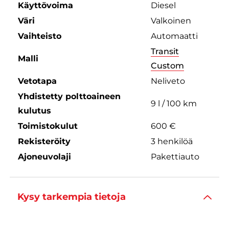
Käyttövoima
Diesel
Väri
Valkoinen
Vaihteisto
Automaatti
Transit
Malli
Custom
Vetotapa
Neliveto
Yhdistetty polttoaineen
9 l / 100 km
kulutus
Toimistokulut
600 €
Rekisteröity
3 henkilöä
Ajoneuvolaji
Pakettiauto
Kysy tarkempia tietoja