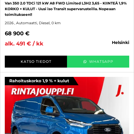
Van 350 2.0 TDCi 121 kW A8 FWD Limited L3H2 3,65 - KIINTEÄ 1,9%
KORKO + KULUT - Uusi iso Transit supervarusteilla. Nopeaan
toimitukseen!!
2026
, Automaatti, Diesel, 0 km
68 900 €
helsinki
alk. 491 € / kk
KATSO TIEDOT
WHATSAPP
Rahoituskorko 1,9 % + kulut