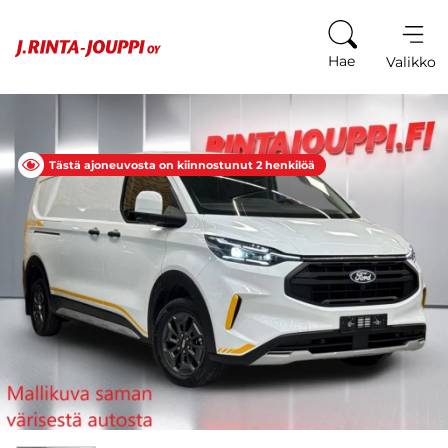
Siirry sisältöön
Hae
Valikko
Tästä ajoneuvosta on kiinnostunut 2 henkilöä