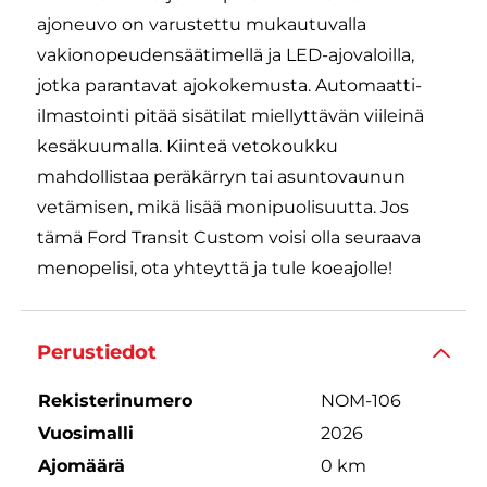
ajoneuvo on varustettu mukautuvalla
vakionopeudensäätimellä ja LED-ajovaloilla,
jotka parantavat ajokokemusta. Automaatti-
ilmastointi pitää sisätilat miellyttävän viileinä
kesäkuumalla. Kiinteä vetokoukku
mahdollistaa peräkärryn tai asuntovaunun
vetämisen, mikä lisää monipuolisuutta. Jos
tämä Ford Transit Custom voisi olla seuraava
menopelisi, ota yhteyttä ja tule koeajolle!
Perustiedot
Rekisterinumero
NOM-106
Vuosimalli
2026
Ajomäärä
0 km