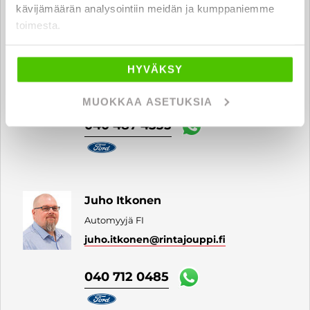
kävijämäärän analysointiin meidän ja kumppaniemme
Ville-Veikko Tenhunen
toimesta.
Automyyjä & yritysmyynti henkilö- ja
hyötyajoneuvot FI | EN
ville-veikko.tenhunen
HYVÄKSY
@rintajouppi.fi
MUOKKAA ASETUKSIA
040 487 4535
Juho Itkonen
Automyyjä FI
juho.itkonen
@rintajouppi.fi
040 712 0485