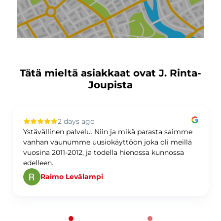
Tätä mieltä asiakkaat ovat J. Rinta-
Joupista
2 days ago
Ystävällinen palvelu. Niin ja mikä parasta saimme
vanhan vaunumme uusiokäyttöön joka oli meillä
vuosina 2011-2012, ja todella hienossa kunnossa
edelleen.
Raimo Levälampi
Page 1 of 60