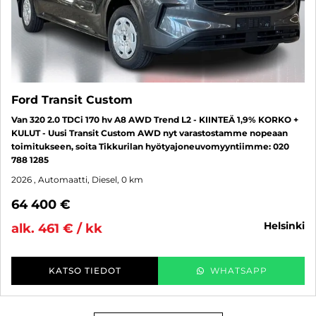
Ford Transit Custom
Van 320 2.0 TDCi 170 hv A8 AWD Trend L2 - KIINTEÄ 1,9% KORKO +
KULUT - Uusi Transit Custom AWD nyt varastostamme nopeaan
toimitukseen, soita Tikkurilan hyötyajoneuvomyyntiimme: 020
788 1285
2026
, Automaatti, Diesel, 0 km
64 400 €
helsinki
alk. 461 € / kk
KATSO TIEDOT
WHATSAPP