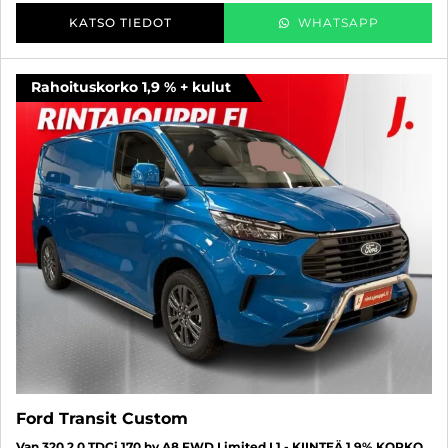
KATSO TIEDOT
WHATSAPP
Rahoituskorko 1,9 % + kulut
Ford Transit Custom
Van 320 2.0 TDCi 170 hv A8 FWD Limited L1 - KIINTEÄ 1,9% KORKO