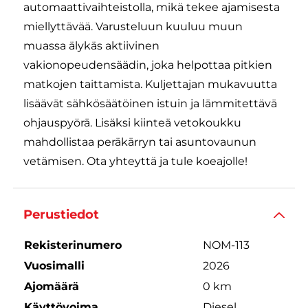
automaattivaihteistolla, mikä tekee ajamisesta
miellyttävää. Varusteluun kuuluu muun
muassa älykäs aktiivinen
vakionopeudensäädin, joka helpottaa pitkien
matkojen taittamista. Kuljettajan mukavuutta
lisäävät sähkösäätöinen istuin ja lämmitettävä
ohjauspyörä. Lisäksi kiinteä vetokoukku
mahdollistaa peräkärryn tai asuntovaunun
vetämisen. Ota yhteyttä ja tule koeajolle!
Perustiedot
Rekisterinumero
NOM-113
Vuosimalli
2026
Ajomäärä
0 km
Käyttövoima
Diesel