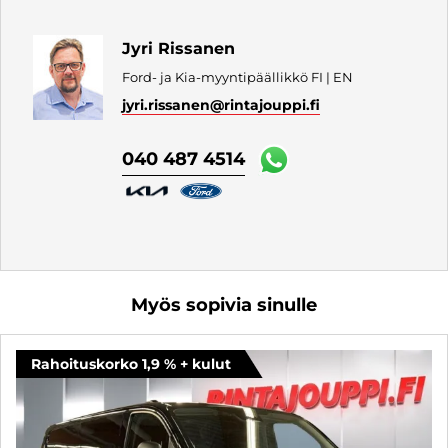
Jyri Rissanen
Ford- ja Kia-myyntipäällikkö FI | EN
jyri.rissanen
@rintajouppi.fi
040 487 4514
Myös sopivia sinulle
Rahoituskorko 1,9 % + kulut