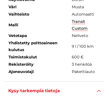
Väri
Musta
Vaihteisto
Automaatti
Transit
Malli
Custom
Vetotapa
Neliveto
Yhdistetty polttoaineen
9 l / 100 km
kulutus
Toimistokulut
600 €
Rekisteröity
3 henkilöä
Ajoneuvolaji
Pakettiauto
Kysy tarkempia tietoja