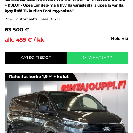
+ KULUT - Upea Limited-malli hyvillä varusteilla ja upealla värillä,
kysy lisää Tikkurilan Ford myynnistä.!!
2026
, Automaatti, Diesel, 0 km
63 500 €
helsinki
alk. 455 € / kk
KATSO TIEDOT
WHATSAPP
Rahoituskorko 1,9 % + kulut