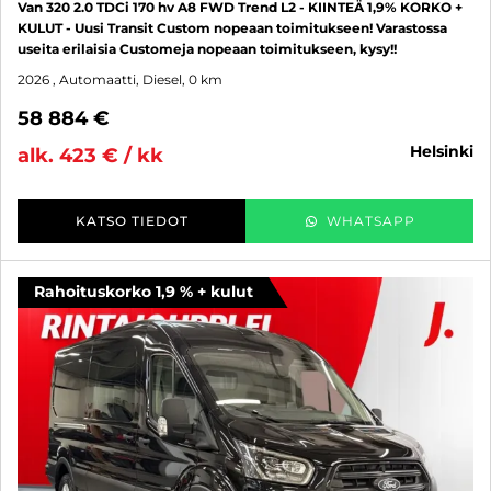
Van 320 2.0 TDCi 170 hv A8 FWD Trend L2 - KIINTEÄ 1,9% KORKO +
KULUT - Uusi Transit Custom nopeaan toimitukseen! Varastossa
useita erilaisia Customeja nopeaan toimitukseen, kysy!!
2026
, Automaatti, Diesel, 0 km
58 884 €
helsinki
alk. 423 € / kk
KATSO TIEDOT
WHATSAPP
Rahoituskorko 1,9 % + kulut