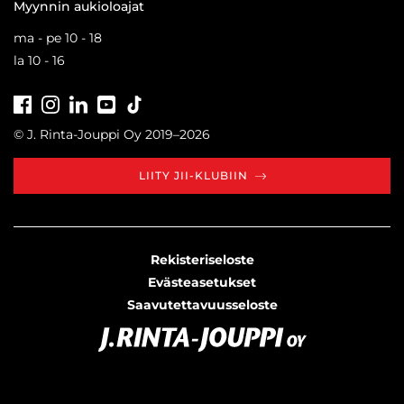
Myynnin aukioloajat
ma - pe 10 - 18
la 10 - 16
Facebook
Instagram
LinkedIn
Youtube
Tiktok
© J. Rinta-Jouppi Oy 2019–2026
LIITY JII-KLUBIIN
Rekisteriseloste
Evästeasetukset
Saavutettavuusseloste