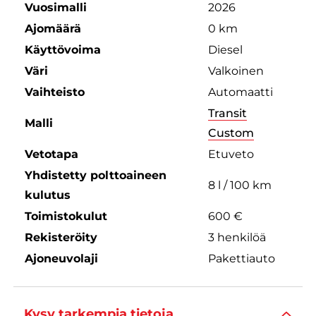
Vuosimalli
2026
Ajomäärä
0 km
Käyttövoima
Diesel
Väri
Valkoinen
Vaihteisto
Automaatti
Transit
Malli
Custom
Vetotapa
Etuveto
Yhdistetty polttoaineen
8 l / 100 km
kulutus
Toimistokulut
600 €
Rekisteröity
3 henkilöä
Ajoneuvolaji
Pakettiauto
Kysy tarkempia tietoja