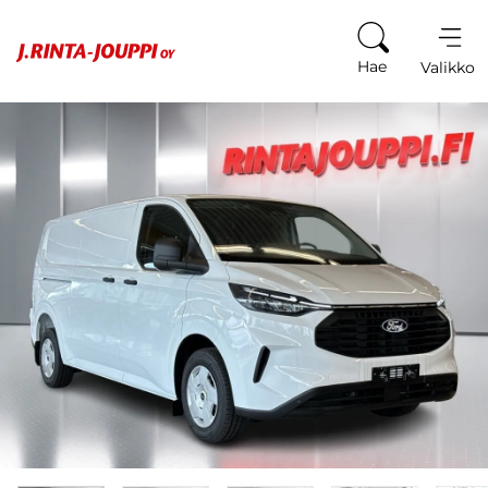
Siirry sisältöön
Hae
Valikko