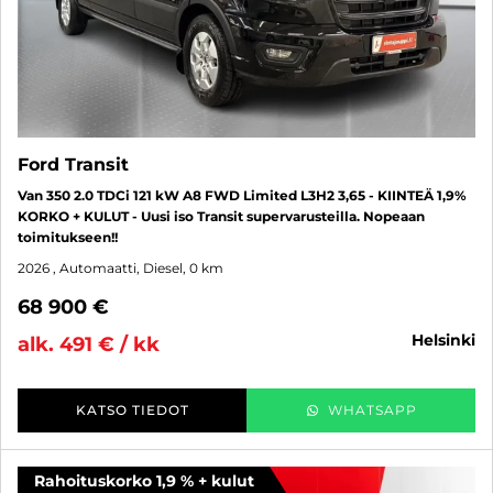
Ford Transit
Van 350 2.0 TDCi 121 kW A8 FWD Limited L3H2 3,65 - KIINTEÄ 1,9%
KORKO + KULUT - Uusi iso Transit supervarusteilla. Nopeaan
toimitukseen!!
2026
, Automaatti, Diesel, 0 km
68 900 €
helsinki
alk. 491 € / kk
KATSO TIEDOT
WHATSAPP
Rahoituskorko 1,9 % + kulut