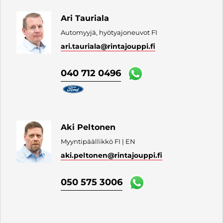
Ari Tauriala
Automyyjä, hyötyajoneuvot FI
ari.tauriala
@rintajouppi.fi
040 712 0496
Aki Peltonen
Myyntipäällikkö FI | EN
aki.peltonen
@rintajouppi.fi
050 575 3006