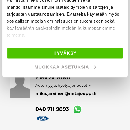
mahdollistamme sinulle räätälöidympien sisältöjen ja
tarjousten vastaanottamisen. Evästeitä käytetään myös
sosiaalisen median ominaisuuksien tukemiseen sekä
Jari Ranta
kävijämäärän analysointiin meidän ja kumppaniemme
Automyyjä, hyötyajoneuvot FI
toimesta.
jari.ranta
@rintajouppi.fi
040 712 0509
HYVÄKSY
MUOKKAA ASETUKSIA
Mika Järvinen
Automyyjä, hyötyajoneuvot FI
mika.jarvinen
@rintajouppi.fi
040 711 9893