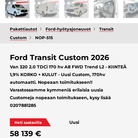
Pakettiautot
Ford-hyötyajoneuvot
Transit
Custom
NOP-515
Ford Transit Custom 2026
Van 320 2.0 TDCi 170 hv A8 FWD Trend L2 - KIINTEÄ
1,9% KORKO + KULUT - Uusi Custom, 170hv
automaatti. Nopeaan toimitukseen!!
Varastossamme kymmeniä erilaisia uusia
Customeja nopeaan toimitukseen, kysy lisää
0207881285
Uusi
Heti saatavilla
58 139 €