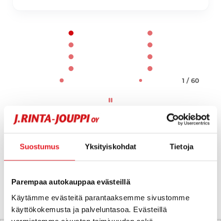
Page 1 of 60
1 / 60
Suostumus
Yksityiskohdat
Tietoja
Parempaa autokauppaa evästeillä
Käytämme evästeitä parantaaksemme sivustomme
käyttökokemusta ja palveluntasoa. Evästeillä
Tätä ajoneuvoa myy
varmistamme sivuston toimivuuden sekä