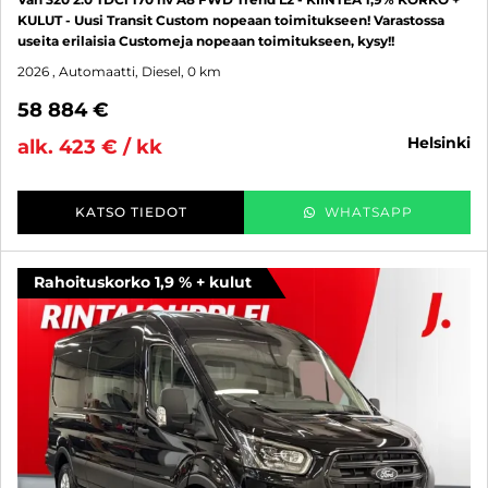
KULUT - Uusi Transit Custom nopeaan toimitukseen! Varastossa
useita erilaisia Customeja nopeaan toimitukseen, kysy!!
2026
, Automaatti, Diesel, 0 km
58 884 €
helsinki
alk. 423 € / kk
KATSO TIEDOT
WHATSAPP
Rahoituskorko 1,9 % + kulut