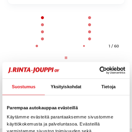
Page 1 of 60
1 / 60
Suostumus
Yksityiskohdat
Tietoja
Parempaa autokauppaa evästeillä
Käytämme evästeitä parantaaksemme sivustomme
käyttökokemusta ja palveluntasoa. Evästeillä
Tätä ajoneuvoa myy
varmistamme sivuston toimivuuden sekä