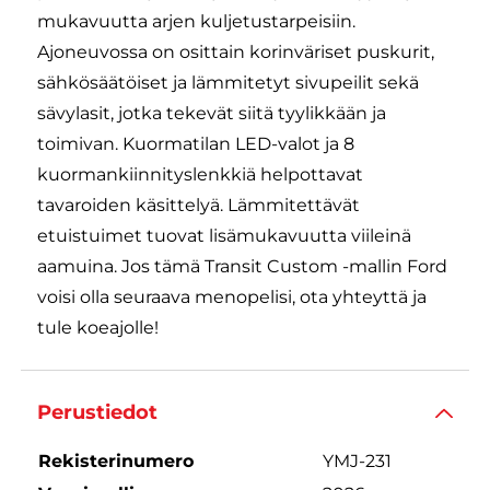
mukavuutta arjen kuljetustarpeisiin.
Ajoneuvossa on osittain korinväriset puskurit,
sähkösäätöiset ja lämmitetyt sivupeilit sekä
sävylasit, jotka tekevät siitä tyylikkään ja
toimivan. Kuormatilan LED-valot ja 8
kuormankiinnityslenkkiä helpottavat
tavaroiden käsittelyä. Lämmitettävät
etuistuimet tuovat lisämukavuutta viileinä
aamuina. Jos tämä Transit Custom -mallin Ford
voisi olla seuraava menopelisi, ota yhteyttä ja
tule koeajolle!
Perustiedot
Rekisterinumero
YMJ-231