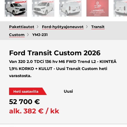
Pakettiautot
Ford-hyötyajoneuvot
Transit
Custom
YMJ-231
Ford Transit Custom 2026
Van 320 2.0 TDCi 136 hv M6 FWD Trend L2 - KIINTEÄ
1,9% KORKO + KULUT - Uusi Transit Custom heti
varastosta.
Uusi
Heti saatavilla
52 700 €
alk. 382 € / kk