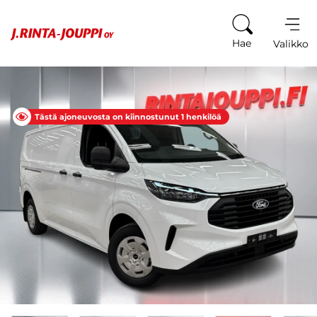
Siirry sisältöön
Hae
Valikko
Tästä ajoneuvosta on kiinnostunut 1 henkilöä