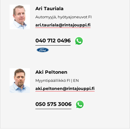
Ari Tauriala
Automyyjä, hyötyajoneuvot FI
ari.tauriala
@rintajouppi.fi
040 712 0496
Aki Peltonen
Myyntipäällikkö FI | EN
aki.peltonen
@rintajouppi.fi
050 575 3006