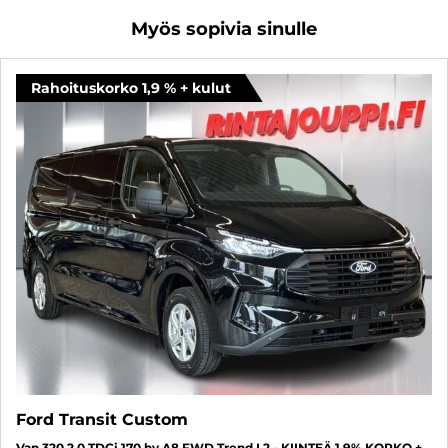
Myös sopivia sinulle
Rahoituskorko 1,9 % + kulut
Ford Transit Custom
Van 320 2.0 TDCi 170 hv A8 FWD Trend L2 - KIINTEÄ 1,9% KORKO +