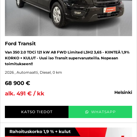
Ford Transit
Van 350 2.0 TDCi 121 kW A8 FWD Limited L3H2 3,65 - KIINTEÄ 1,9%
KORKO + KULUT - Uusi iso Transit supervarusteilla. Nopeaan
toimitukseen!!
2026
, Automaatti, Diesel, 0 km
68 900 €
helsinki
alk. 491 € / kk
KATSO TIEDOT
WHATSAPP
Rahoituskorko 1,9 % + kulut