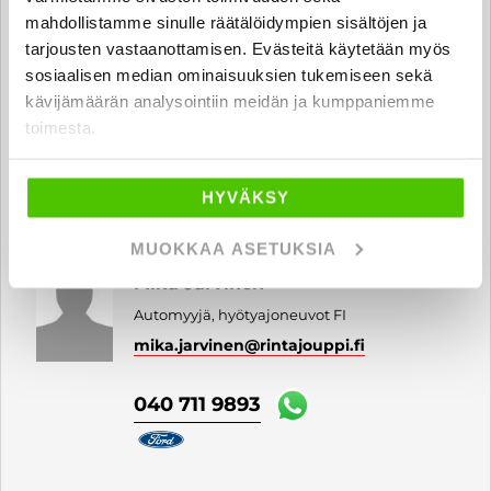
mahdollistamme sinulle räätälöidympien sisältöjen ja
tarjousten vastaanottamisen. Evästeitä käytetään myös
Jari Ranta
sosiaalisen median ominaisuuksien tukemiseen sekä
kävijämäärän analysointiin meidän ja kumppaniemme
Automyyjä, hyötyajoneuvot FI
toimesta.
jari.ranta
@rintajouppi.fi
040 712 0509
HYVÄKSY
MUOKKAA ASETUKSIA
Mika Järvinen
Automyyjä, hyötyajoneuvot FI
mika.jarvinen
@rintajouppi.fi
040 711 9893