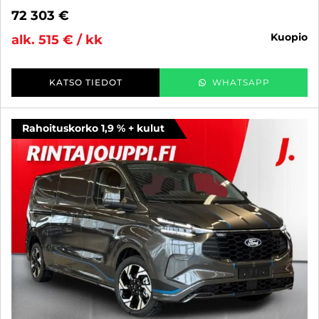
72 303 €
kuopio
alk. 515 € / kk
KATSO TIEDOT
WHATSAPP
Rahoituskorko 1,9 % + kulut