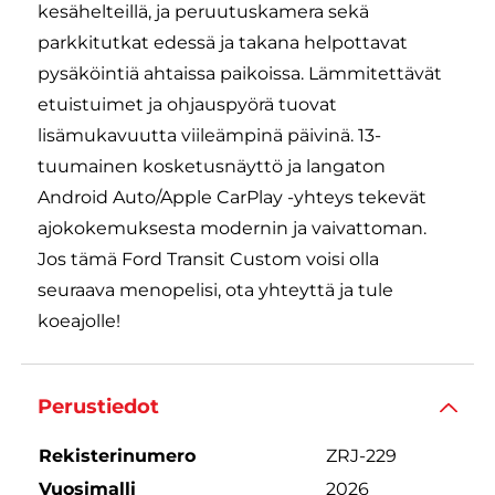
kesähelteillä, ja peruutuskamera sekä
parkkitutkat edessä ja takana helpottavat
pysäköintiä ahtaissa paikoissa. Lämmitettävät
etuistuimet ja ohjauspyörä tuovat
lisämukavuutta viileämpinä päivinä. 13-
tuumainen kosketusnäyttö ja langaton
Android Auto/Apple CarPlay -yhteys tekevät
ajokokemuksesta modernin ja vaivattoman.
Jos tämä Ford Transit Custom voisi olla
seuraava menopelisi, ota yhteyttä ja tule
koeajolle!
Perustiedot
Rekisterinumero
ZRJ-229
Vuosimalli
2026