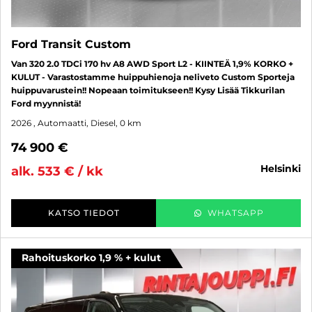
Ford Transit Custom
Van 320 2.0 TDCi 170 hv A8 AWD Sport L2 - KIINTEÄ 1,9% KORKO +
KULUT - Varastostamme huippuhienoja neliveto Custom Sporteja
huippuvarustein!! Nopeaan toimitukseen!! Kysy Lisää Tikkurilan
Ford myynnistä!
2026
, Automaatti, Diesel, 0 km
74 900 €
helsinki
alk. 533 € / kk
KATSO TIEDOT
WHATSAPP
Rahoituskorko 1,9 % + kulut