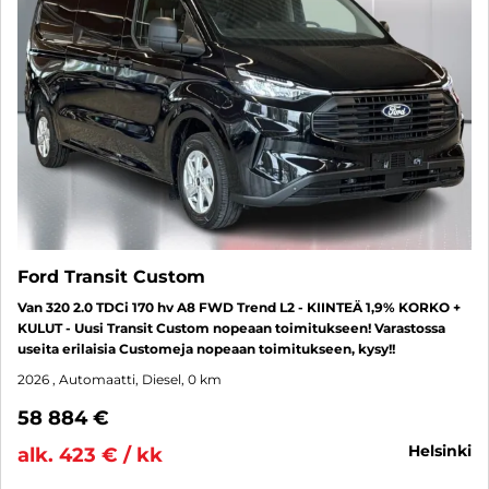
Ford Transit Custom
Van 320 2.0 TDCi 170 hv A8 FWD Trend L2 - KIINTEÄ 1,9% KORKO +
KULUT - Uusi Transit Custom nopeaan toimitukseen! Varastossa
useita erilaisia Customeja nopeaan toimitukseen, kysy!!
2026
, Automaatti, Diesel, 0 km
58 884 €
helsinki
alk. 423 € / kk