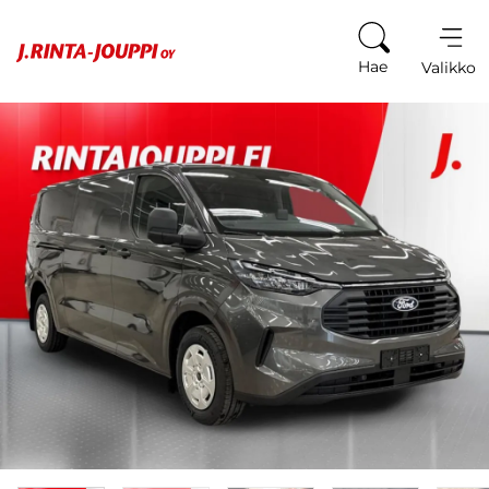
Siirry sisältöön
Hae
Valikko