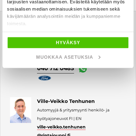
tarjousten vastaanottamisen. Evästeitä käytetään myös
sosiaalisen median ominaisuuksien tukemiseen sekä
Tätä ajoneuvoa myy
kävijämäärän analysointiin meidän ja kumppaniemme
toimesta.
Juho Itkonen
HYVÄKSY
Automyyjä FI
juho.itkonen
@rintajouppi.fi
MUOKKAA ASETUKSIA
040 712 0485
Ville-Veikko Tenhunen
Automyyjä & yritysmyynti henkilö- ja
hyötyajoneuvot FI | EN
ville-veikko.tenhunen
@rintajouppi.fi