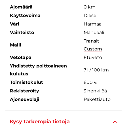
Ajomäärä
0 km
Käyttövoima
Diesel
Väri
Harmaa
Vaihteisto
Manuaali
Transit
Malli
Custom
Vetotapa
Etuveto
Yhdistetty polttoaineen
7 l / 100 km
kulutus
Toimistokulut
600 €
Rekisteröity
3 henkilöä
Ajoneuvolaji
Pakettiauto
Kysy tarkempia tietoja