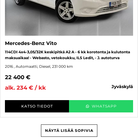
Mercedes-Benz Vito
114CDI 4x4-3,05/32K keskipitkä A2 A - 6 kk korotonta ja kulutonta
maksuaikaa! - Webasto, vetokoukku, ILS Ledit, - J. autoturva
2016
, Automaatti, Diesel, 231 000 km
22 400 €
jyväskylä
alk. 234 € / kk
KATSO TIEDOT
WHATSAPP
NÄYTÄ LISÄÄ SOPIVIA