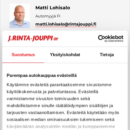
Matti Lohisalo
Automyyjä FI
matti.lohisalo
@rintajouppi.fi
050 415 2595
Suostumus
Yksityiskohdat
Tietoja
Jari Hyväri
Automyyjä FI | EN
Parempaa autokauppaa evästeillä
jari.hyvari
@rintajouppi.fi
Käytämme evästeitä parantaaksemme sivustomme
käyttökokemusta ja palveluntasoa. Evästeillä
040 487 9274
varmistamme sivuston toimivuuden sekä
mahdollistamme sinulle räätälöidympien sisältöjen ja
tarjousten vastaanottamisen. Evästeitä käytetään myös
sosiaalisen median ominaisuuksien tukemiseen sekä
kävijämäärän analysointiin meidän ja kumppaniemme
Mikko Manninen