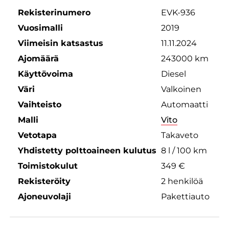
Rekisterinumero
EVK-936
Vuosimalli
2019
Viimeisin katsastus
11.11.2024
Ajomäärä
243000 km
Käyttövoima
Diesel
Väri
Valkoinen
Vaihteisto
Automaatti
Malli
Vito
Vetotapa
Takaveto
Yhdistetty polttoaineen kulutus
8 l / 100 km
Toimistokulut
349 €
Rekisteröity
2 henkilöä
Ajoneuvolaji
Pakettiauto