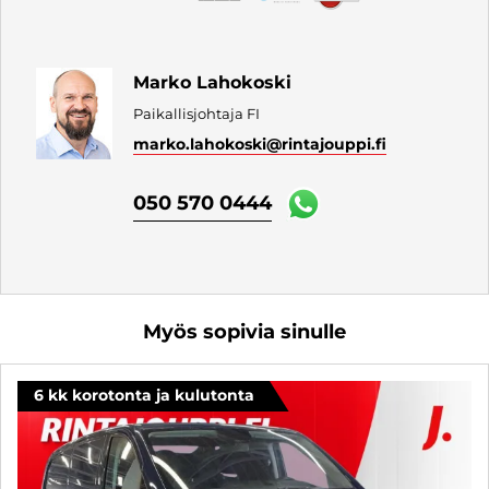
Marko Lahokoski
Paikallisjohtaja FI
marko.lahokoski
@rintajouppi.fi
050 570 0444
Myös sopivia sinulle
6 kk korotonta ja kulutonta