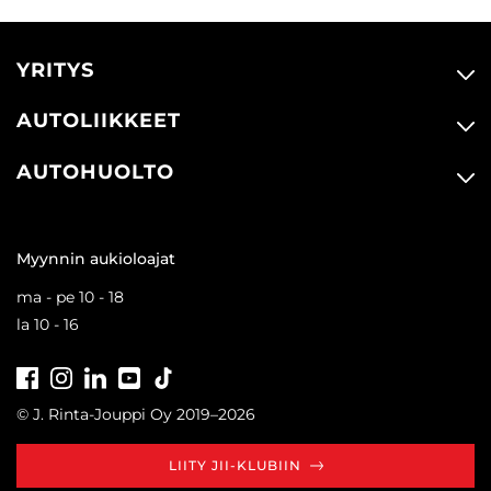
YRITYS
AUTOLIIKKEET
AUTOHUOLTO
Myynnin aukioloajat
ma - pe 10 - 18
la 10 - 16
Facebook
Instagram
LinkedIn
Youtube
Tiktok
© J. Rinta-Jouppi Oy 2019–2026
LIITY JII-KLUBIIN