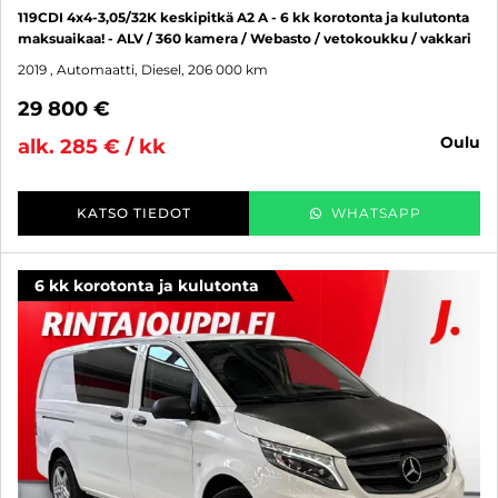
119CDI 4x4-3,05/32K keskipitkä A2 A - 6 kk korotonta ja kulutonta
maksuaikaa! - ALV / 360 kamera / Webasto / vetokoukku / vakkari
2019
, Automaatti, Diesel, 206 000 km
29 800 €
oulu
alk. 285 € / kk
KATSO TIEDOT
WHATSAPP
6 kk korotonta ja kulutonta