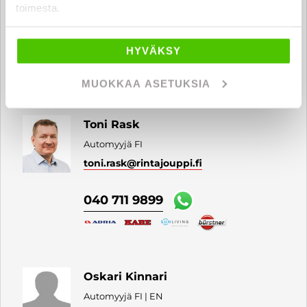
toimesta.
Automyyjä FI | EN
mikko.manninen
@rintajouppi.fi
HYVÄKSY
040 773 6818
MUOKKAA ASETUKSIA
Toni Rask
Automyyjä FI
toni.rask
@rintajouppi.fi
040 711 9899
Oskari Kinnari
Automyyjä FI | EN