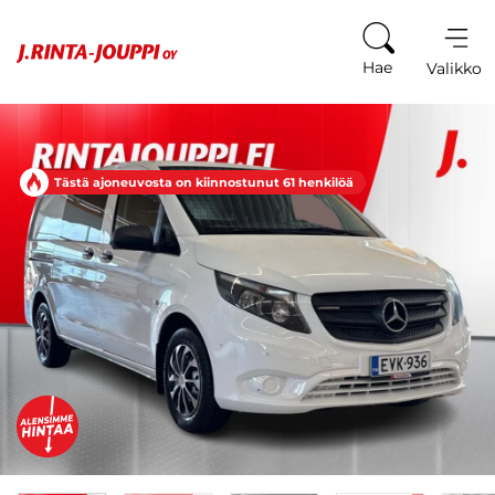
Siirry sisältöön
Hae
Valikko
Tästä ajoneuvosta on kiinnostunut 61 henkilöä