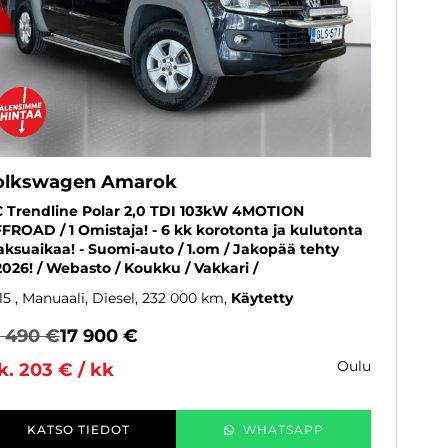
olkswagen Amarok
 Trendline Polar 2,0 TDI 103kW 4MOTION
FROAD / 1 Omistaja! - 6 kk korotonta ja kulutonta
ksuaikaa! - Suomi-auto / 1.om / Jakopää tehty
2026! / Webasto / Koukku / Vakkari /
15
, Manuaali, Diesel, 232 000 km
Käytetty
8 490 €
17 900 €
oulu
k. 203 € / kk
KATSO TIEDOT
WHATSAPP