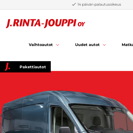
Siirry sisältöön
14 päivän palautusoikeus
Vaihtoautot
Uudet autot
Matka
Pakettiautot