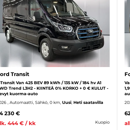
ord Transit
F
-Transit Van 425 BEV 89 kWh / 135 kW / 184 hv A1
Va
WD Trend L3H2 - KIINTEÄ 0% KORKO + 0 € KULUT -
1,
evyt kuorma-auto
au
026
, Automaatti, Sähkö, 0 km
Uusi
Heti saatavilla
20
4 230 €
6
kuopio
lk. 444 € / kk
al