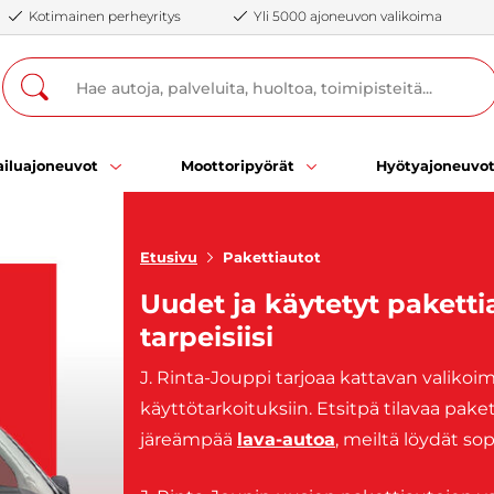
Kotimainen perheyritys
Yli 5000 ajoneuvon valikoima
iluajoneuvot
Moottoripyörät
Hyötyajoneuvo
Etusivu
Pakettiautot
Uudet ja käytetyt paketti
tarpeisiisi
J. Rinta-Jouppi tarjoaa kattavan valikoi
käyttötarkoituksiin. Etsitpä tilavaa pak
järeämpää
lava-autoa
, meiltä löydät so