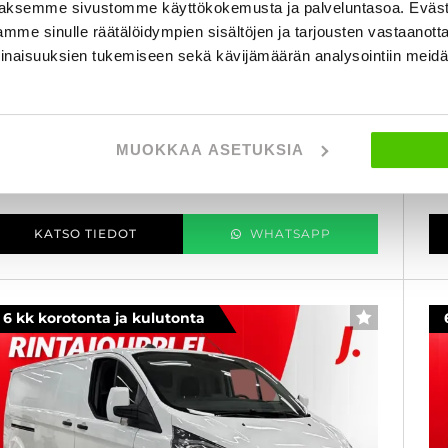
aksemme sivustomme käyttökokemusta ja palveluntasoa. Eväst
lueHDi 130 35 L2H1 Cargo - 6 kk korotonta ja
Va
mme sinulle räätälöidympien sisältöjen ja tarjousten vastaanott
ulutonta maksuaikaa! - ALV, Webasto, Läpijuostava,
1,
etokoukku, Automaatti-Ilmastointi - J. autoturva
va
inaisuuksien tukemiseen sekä kävijämäärän analysointiin mei
Fo
019
, Manuaali, Diesel, 200 000 km
Käytetty
20
1 900 €
6
MUOKKAA ASETUKSIA
porvoo
lk. 146 € / kk
al
KATSO TIEDOT
WHATSAPP
6 kk korotonta ja kulutonta
SUOSIKKI