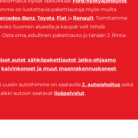
alikoimasta löydät laadukkaat
Ford-hyötyajoneuvot
.
amme on luotettavia pakettiautoja myös muilta
ercedes-Benz
,
Toyota
,
Fiat
ja
Renault
. Toimitamme
 koko Suomen alueella ja kaupat voit tehdä
sa. Osta oma, edullinen pakettiauto jo tänään J. Rinta-
iset autot
,
sähköpakettiautot
,
jatko-ohjaamo
s
kaivinkoneet ja muut maanrakennuskoneet
.
si uusiin autoihimme on saatavilla
J. autorahoitus
sekä
kaikki autoon saatavat
lisäpalvelut
.