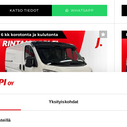
KATSO TIEDOT
WHATSAPP
6 kk korotonta ja kulutonta
SUOSIKKI
Yksityiskohdat
eillä
itroen Jumper
F