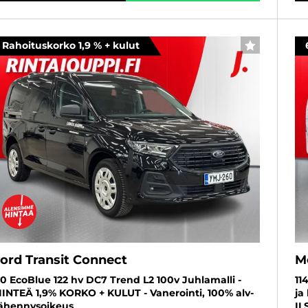
Rahoituskorko 1,9 % + kulut
SUOSIKKI
ord Transit Connect
M
.0 EcoBlue 122 hv DC7 Trend L2 100v Juhlamalli -
11
IINTEÄ 1,9% KORKO + KULUT - Vanerointi, 100% alv-
ja
ähennysoikeus
IL