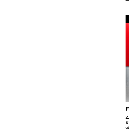
F
2
K
v