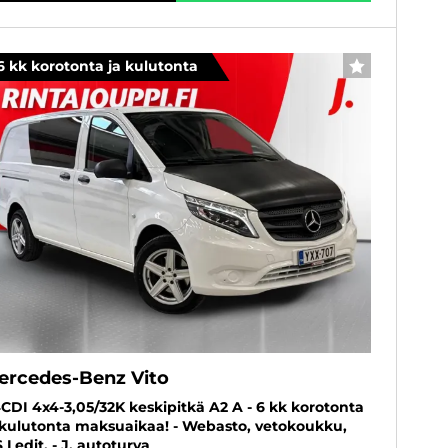
6 kk korotonta ja kulutonta
SUOSIKKI
ercedes-Benz Vito
4CDI 4x4-3,05/32K keskipitkä A2 A - 6 kk korotonta
 kulutonta maksuaikaa! - Webasto, vetokoukku,
S Ledit, - J. autoturva