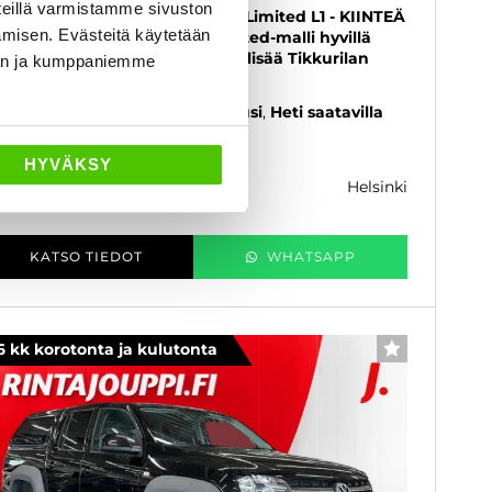
eillä varmistamme sivuston
n 320 2.0 TDCi 170 hv A8 FWD Limited L1 - KIINTEÄ
amisen. Evästeitä käytetään
9% KORKO + KULUT - Upea Limited-malli hyvillä
rusteilla ja upealla värillä, kysy lisää Tikkurilan
dän ja kumppaniemme
rd myynnistä.!!
26
, Automaatti, Diesel, 0 km
Uusi
Heti saatavilla
3 500 €
HYVÄKSY
helsinki
k. 455 € / kk
KATSO TIEDOT
WHATSAPP
6 kk korotonta ja kulutonta
SUOSIKKI