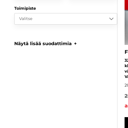
Toimipiste
Valitse
Näytä lisää suodattimia
F
3
k
v
V
2
2
a