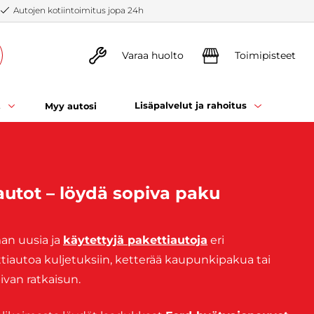
Autojen kotiintoimitus jopa 24h
Varaa huolto
Toimipisteet
t
Lisäpalvelut ja rahoitus
Myy autosi
autot – löydä sopiva paku
man uusia ja
käytettyjä pakettiautoja
eri
ettiautoa kuljetuksiin, ketterää kaupunkipakua tai
pivan ratkaisun.