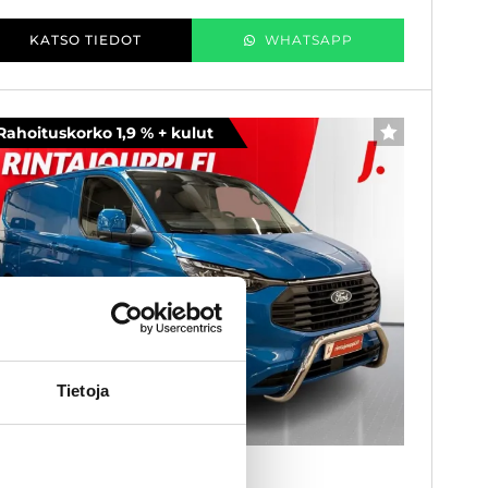
KATSO TIEDOT
WHATSAPP
Rahoituskorko 1,9 % + kulut
SUOSIKKI
Tietoja
ord Transit Custom