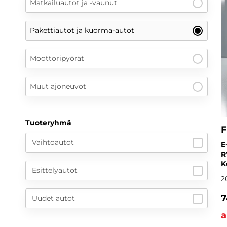
Matkailuautot ja -vaunut
Pakettiautot ja kuorma-autot
Moottoripyörät
Muut ajoneuvot
Tuoteryhmä
F
Vaihtoautot
E
R
K
Esittelyautot
2
7
Uudet autot
a