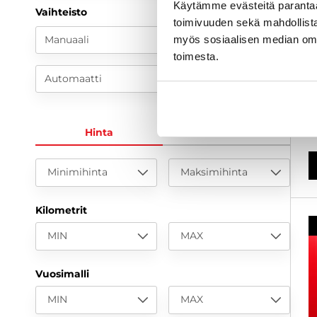
Käytämme evästeitä paranta
B
Vaihteisto
toimivuuden sekä mahdollista
k
V
Manuaali
myös sosiaalisen median om
toimesta.
2
Automaatti
1
a
Hinta
KK-erä
Minimihinta
Maksimihinta
Kilometrit
MIN
MAX
Vuosimalli
MIN
MAX