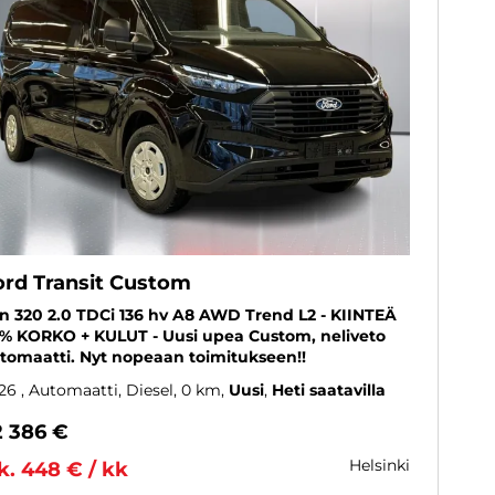
ord Transit Custom
n 320 2.0 TDCi 136 hv A8 AWD Trend L2 - KIINTEÄ
9% KORKO + KULUT - Uusi upea Custom, neliveto
tomaatti. Nyt nopeaan toimitukseen!!
26
, Automaatti, Diesel, 0 km
Uusi
Heti saatavilla
2 386 €
helsinki
k. 448 € / kk