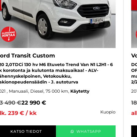
ord Transit Custom
V
20 2,0TDCi 130 hv M6 Etuveto Trend Van N1 L2H1 - 6
DC
k korotonta ja kulutonta maksuaikaa! - ALV-
OF
ähennyskelpoinen, Vetokoukku,
ma
akionopeudensäädin - J. autoturva
2/
021
, Manuaali, Diesel, 75 000 km
Käytetty
20
3 490 €
22 990 €
1
kuopio
lk. 239 € / kk
al
KATSO TIEDOT
WHATSAPP