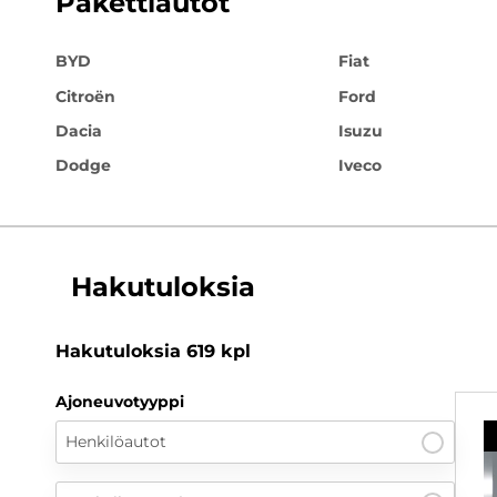
Pakettiautot
BYD
Fiat
Citroën
Ford
Dacia
Isuzu
Dodge
Iveco
Hakutuloksia
Hakutuloksia
619
kpl
Ajoneuvotyyppi
Henkilöautot