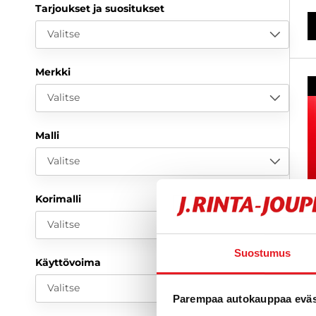
Tarjoukset ja suositukset
Valitse
Merkki
Valitse
Malli
Valitse
Korimalli
Valitse
Suostumus
Käyttövoima
Valitse
Parempaa autokauppaa eväst
C