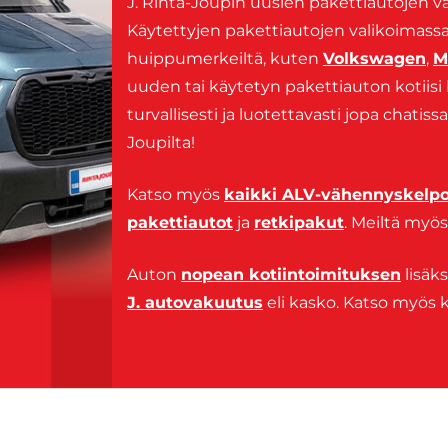
J. Rinta-Joupin uusien pakettiautojen v
Käytettyjen pakettiautojen valikoimass
huippumerkeiltä, kuten
Volkswagen
,
M
uuden tai käytetyn pakettiauton kotiisi
turvallisesti ja luotettavasti jopa chatis
Joupilta!
Katso myös
kaikki ALV-vähennyskelpo
pakettiautot
ja
retkipakut
. Meiltä myö
Auton
nopean kotiintoimituksen
lisäk
J. autovakuutus
eli kasko. Katso myös 