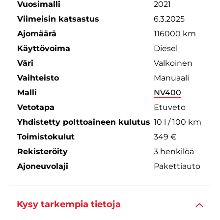
Vuosimalli
2021
Viimeisin katsastus
6.3.2025
Ajomäärä
116000 km
Käyttövoima
Diesel
Väri
Valkoinen
Vaihteisto
Manuaali
Malli
NV400
Vetotapa
Etuveto
Yhdistetty polttoaineen kulutus
10 l / 100 km
Toimistokulut
349 €
Rekisteröity
3 henkilöä
Ajoneuvolaji
Pakettiauto
Kysy tarkempia tietoja