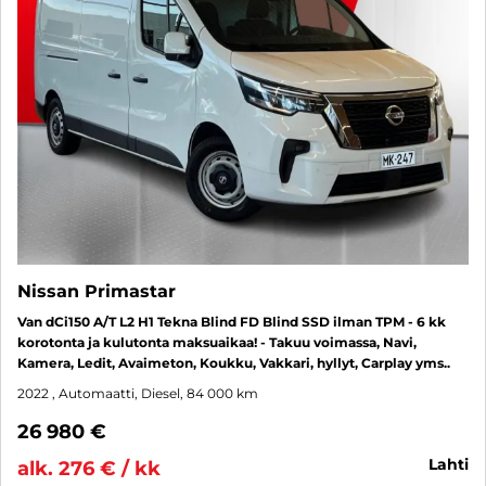
Nissan Primastar
Van dCi150 A/T L2 H1 Tekna Blind FD Blind SSD ilman TPM - 6 kk
korotonta ja kulutonta maksuaikaa! - Takuu voimassa, Navi,
Kamera, Ledit, Avaimeton, Koukku, Vakkari, hyllyt, Carplay yms..
2022
, Automaatti, Diesel, 84 000 km
26 980 €
lahti
alk. 276 € / kk