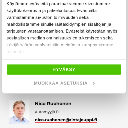
Automyyjä FI | EN | SV | IT
Käytämme evästeitä parantaaksemme sivustomme
käyttökokemusta ja palveluntasoa. Evästeillä
luca.giacoletto
@rintajouppi.fi
varmistamme sivuston toimivuuden sekä
mahdollistamme sinulle räätälöidympien sisältöjen ja
040 711 9873
tarjousten vastaanottamisen. Evästeitä käytetään myös
sosiaalisen median ominaisuuksien tukemiseen sekä
kävijämäärän analysointiin meidän ja kumppaniemme
Hugo Larm
toimesta.
Automyyjä FI | EN
hugo.larm
@rintajouppi.fi
HYVÄKSY
040 711 3974
MUOKKAA ASETUKSIA
Nico Ruohonen
Automyyjä FI
nico.ruohonen
@rintajouppi.fi