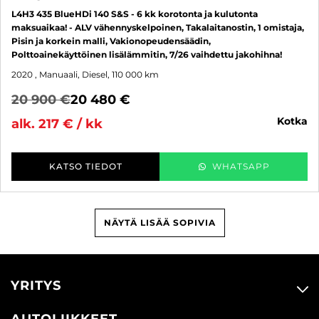
L4H3 435 BlueHDi 140 S&S - 6 kk korotonta ja kulutonta
maksuaikaa! - ALV vähennyskelpoinen, Takalaitanostin, 1 omistaja,
Pisin ja korkein malli, Vakionopeudensäädin,
Polttoainekäyttöinen lisälämmitin, 7/26 vaihdettu jakohihna!
2020
, Manuaali, Diesel, 110 000 km
20 900 €
20 480 €
kotka
alk. 217 € / kk
KATSO TIEDOT
WHATSAPP
NÄYTÄ LISÄÄ SOPIVIA
YRITYS