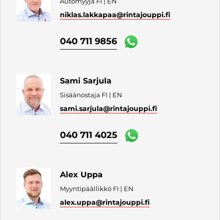
Automyyjä FI | EN
niklas.lakkapaa
@rintajouppi.fi
040 711 9856
Sami Sarjula
Sisäänostaja FI | EN
sami.sarjula
@rintajouppi.fi
040 711 4025
Alex Uppa
Myyntipäällikkö FI | EN
alex.uppa
@rintajouppi.fi