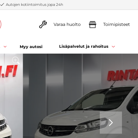
Autojen kotiintoimitus jopa 24h
Varaa huolto
Toimipisteet
t
Lisäpalvelut ja rahoitus
Myy autosi
SEURAAVA