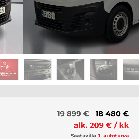
19 899 €
18 480 €
alk. 209 € / kk
Saatavilla
J. autoturva