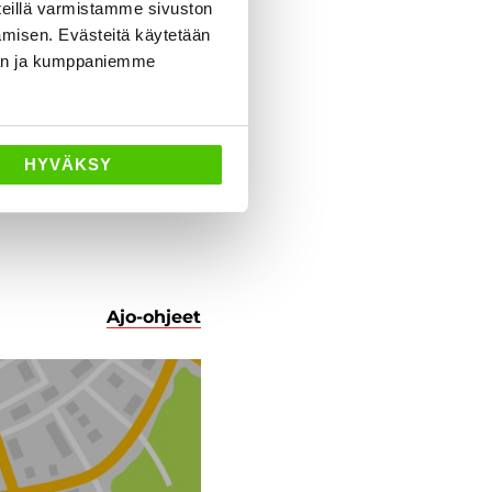
eillä varmistamme sivuston
amisen. Evästeitä käytetään
dän ja kumppaniemme
HYVÄKSY
Ajo-ohjeet