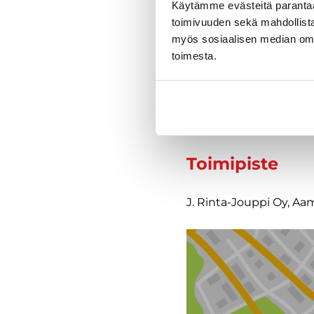
Käytämme evästeitä paranta
toimivuuden sekä mahdollista
Varustelu
myös sosiaalisen median om
toimesta.
Tekniset tiedo
Toimipiste
J. Rinta-Jouppi Oy, A