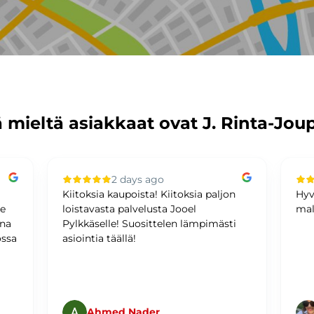
 mieltä asiakkaat ovat J. Rinta-Jou
2 days ago
Kiitoksia kaupoista! Kiitoksia paljon
Hyv
me
loistavasta palvelusta Jooel
mal
ina
Pylkkäselle! Suosittelen lämpimästi
ossa
asiointia täällä!
Ahmed Nader