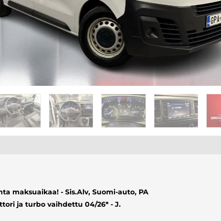
1
nta maksuaikaa! - Sis.Alv, Suomi-auto, PA
ri ja turbo vaihdettu 04/26* - J.