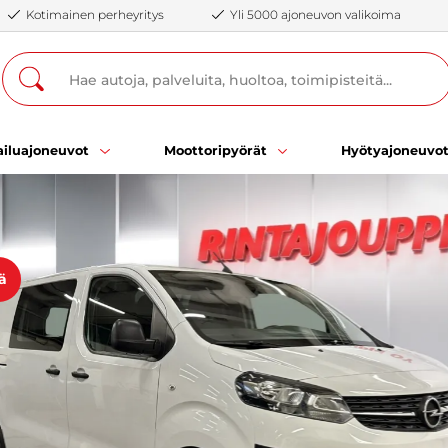
Kotimainen perheyritys
Yli 5000 ajoneuvon valikoima
iluajoneuvot
Moottoripyörät
Hyötyajoneuvo
ä