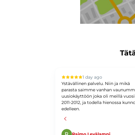
Tätä
 ago
1 day ago
upilla oli sujuvaa ja
Ystävällinen palvelu. Niin ja mikä
ystävällinen ja
parasta saimme vanhan vaunum
antunteva. Asiat
uusiokäyttöön joka oli meillä vuos
ti ja
2011-2012, ja todella hienossa kunn
edelleen.
Raimo Levälampi