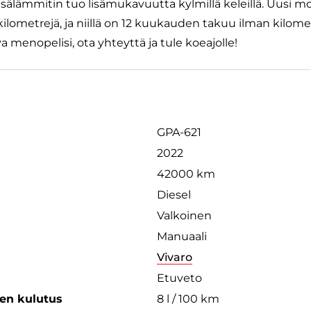
sälämmitin tuo lisämukavuutta kylmillä keleillä. Uusi mo
ilometrejä, ja niillä on 12 kuukauden takuu ilman kilomet
va menopelisi, ota yhteyttä ja tule koeajolle!
GPA-621
2022
42000 km
Diesel
Valkoinen
Manuaali
Vivaro
Etuveto
een kulutus
8 l / 100 km