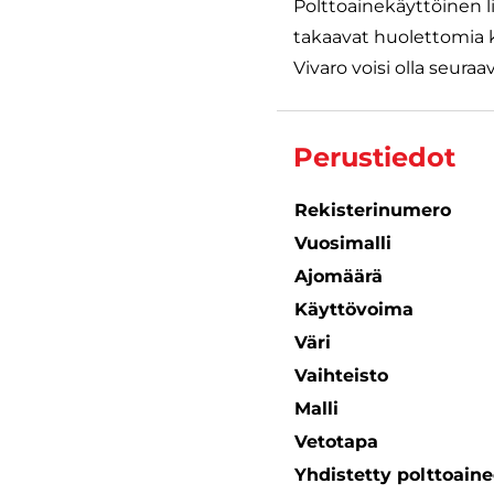
Polttoainekäyttöinen li
takaavat huolettomia k
Vivaro voisi olla seuraa
Perustiedot
Rekisterinumero
Vuosimalli
Ajomäärä
Käyttövoima
Väri
Vaihteisto
Malli
Vetotapa
Yhdistetty polttoain