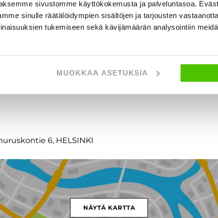
aksemme sivustomme käyttökokemusta ja palveluntasoa. Eväst
mme sinulle räätälöidympien sisältöjen ja tarjousten vastaanott
inaisuuksien tukemiseen sekä kävijämäärän analysointiin mei
t
MUOKKAA ASETUKSIA
amuruskontie 6, HELSINKI
NÄYTÄ KARTTA