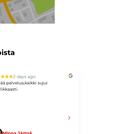
pista
2 days ago
3 days ag
ää palvelua,kaikki sujui
Hyvää kaupankäynti
likkaasti.
Minna Jämsä
Jani Taiminen