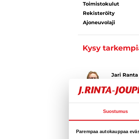
Toimistokulut
Rekisteröity
Ajoneuvolaji
Kysy tarkempia
Jari Ranta
Automyyjä, h
040 712 
Suostumus
Parempaa autokauppaa eväst