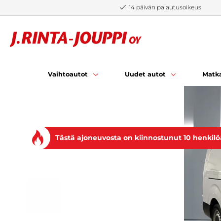
Siirry sisältöön
14 päivän palautusoikeus
Vaihtoautot
Uudet autot
Matka
Tästä ajoneuvosta on kiinnostunut 10 henkilö
EDELLINEN