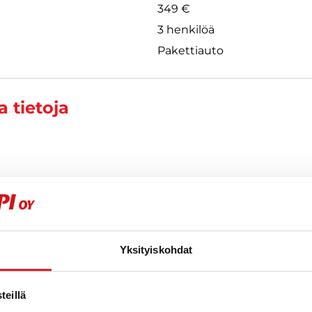
349 €
3 henkilöä
Pakettiauto
 tietoja
yötyajoneuvot FI
0509
Yksityiskohdat
eillä