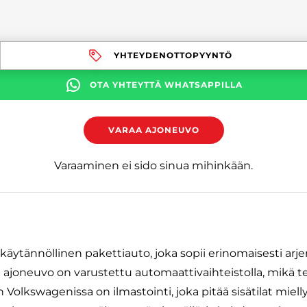
YHTEYDENOTTOPYYNTÖ
OTA YHTEYTTÄ WHATSAPPILLA
VARAA AJONEUVO
Varaaminen ei sido sinua mihinkään.
ytännöllinen pakettiauto, joka sopii erinomaisesti arjen
ajoneuvo on varustettu automaattivaihteistolla, mikä t
olkswagenissa on ilmastointi, joka pitää sisätilat mielly