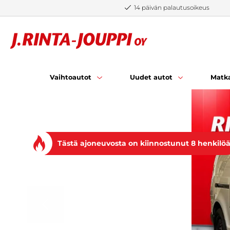
Siirry sisältöön
14 päivän palautusoikeus
Vaihtoautot
Uudet autot
Matka
Tästä ajoneuvosta on kiinnostunut 8 henkilö
EDELLINEN