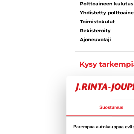
Polttoaineen kulutu
Yhdistetty polttoain
Toimistokulut
Rekisteröity
Ajoneuvolaji
Kysy tarkempia
Petrit Du
Automyyjä FI 
040 711 6
Suostumus
Parempaa autokauppaa eväst