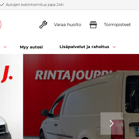
Autojen kotiintoimitus jopa 24h
Varaa huolto
Toimipisteet
t
Lisäpalvelut ja rahoitus
Myy autosi
SEURAAVA