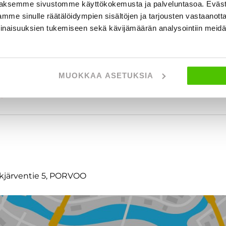
aksemme sivustomme käyttökokemusta ja palveluntasoa. Eväst
mme sinulle räätälöidympien sisältöjen ja tarjousten vastaanott
inaisuuksien tukemiseen sekä kävijämäärän analysointiin mei
MUOKKAA ASETUKSIA
t
ckjärventie 5, PORVOO