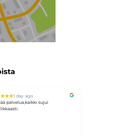
pista
1 day ago
2 days ag
ää palvelua,kaikki sujui
Hyvää kaupankäynti
likkaasti.