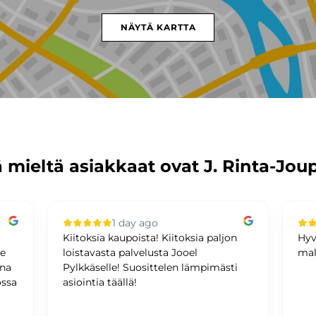
NÄYTÄ KARTTA
 mieltä asiakkaat ovat J. Rinta-Jou
1 day ago
Kiitoksia kaupoista! Kiitoksia paljon
Hyv
me
loistavasta palvelusta Jooel
mal
ina
Pylkkäselle! Suosittelen lämpimästi
ossa
asiointia täällä!