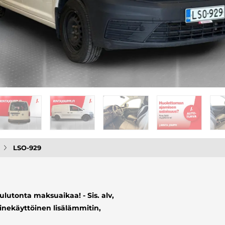
LSO-929
lutonta maksuaikaa! - Sis. alv,
inekäyttöinen lisälämmitin,