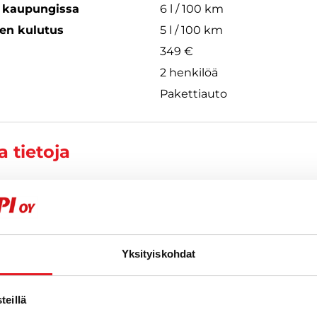
s kaupungissa
6 l / 100 km
een kulutus
5 l / 100 km
349 €
2 henkilöä
Pakettiauto
 tietoja
mani
| EN | AL
153
Yksityiskohdat
eillä