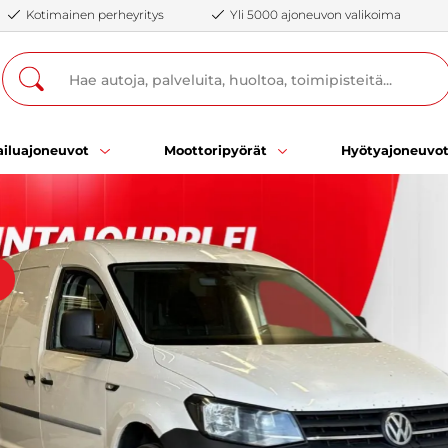
Kotimainen perheyritys
Yli 5000 ajoneuvon valikoima
iluajoneuvot
Moottoripyörät
Hyötyajoneuvo
ä