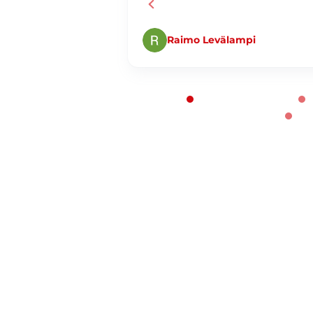
Raimo Levälampi
Page 1 of 60