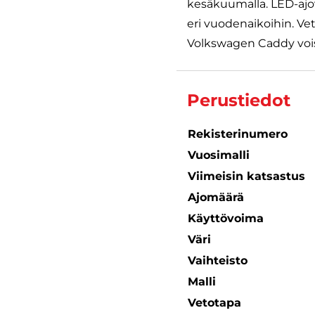
kesäkuumalla. LED-ajov
eri vuodenaikoihin. V
Volkswagen Caddy voisi 
Perustiedot
Rekisterinumero
Vuosimalli
Viimeisin katsastus
Ajomäärä
Käyttövoima
Väri
Vaihteisto
Malli
Vetotapa