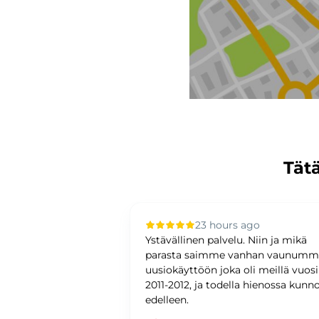
Tätä
 ago
23 hours ago
upilla oli sujuvaa ja
Ystävällinen palvelu. Niin ja mikä
ystävällinen ja
parasta saimme vanhan vaunum
antunteva. Asiat
uusiokäyttöön joka oli meillä vuos
ti ja
2011-2012, ja todella hienossa kunn
edelleen.