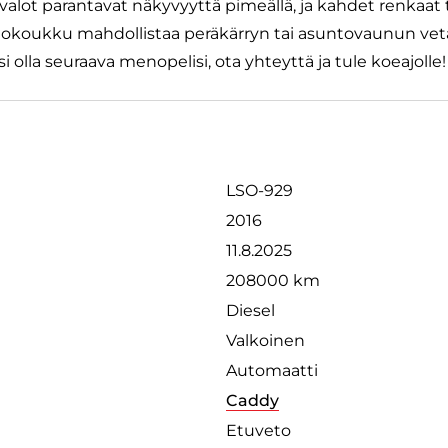
alot parantavat näkyvyyttä pimeällä, ja kahdet renkaat 
etokoukku mahdollistaa peräkärryn tai asuntovaunun ve
olla seuraava menopelisi, ota yhteyttä ja tule koeajolle!
LSO-929
2016
11.8.2025
208000 km
Diesel
Valkoinen
Automaatti
Caddy
Etuveto