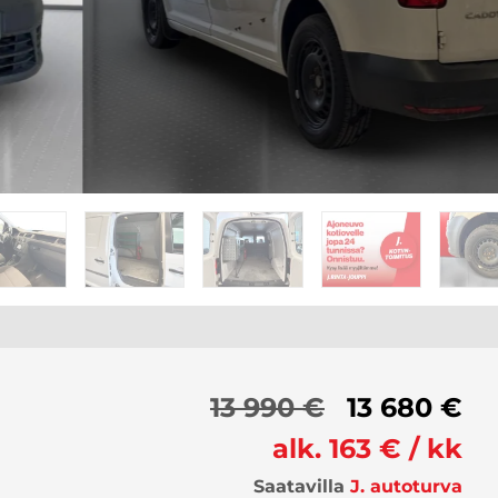
13 990 €
13 680 €
alk. 163 € / kk
Saatavilla
J. autoturva