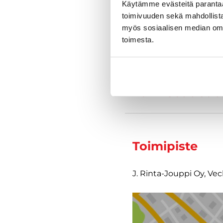
Käytämme evästeitä paranta
toimivuuden sekä mahdollista
myös sosiaalisen median om
toimesta.
Varustelu
Tekniset tiedo
Toimipiste
J. Rinta-Jouppi Oy, Ve