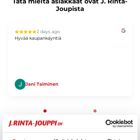
Tätä mieltä asiakkaat ovat J. Rinta-
Joupista
2 days ago
Hyvää kaupankäyntiä
Jani Taiminen
Page 1 of 60