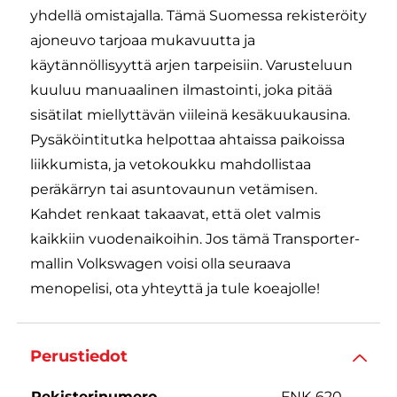
yhdellä omistajalla. Tämä Suomessa rekisteröity
ajoneuvo tarjoaa mukavuutta ja
käytännöllisyyttä arjen tarpeisiin. Varusteluun
kuuluu manuaalinen ilmastointi, joka pitää
sisätilat miellyttävän viileinä kesäkuukausina.
Pysäköintitutka helpottaa ahtaissa paikoissa
liikkumista, ja vetokoukku mahdollistaa
peräkärryn tai asuntovaunun vetämisen.
Kahdet renkaat takaavat, että olet valmis
kaikkiin vuodenaikoihin. Jos tämä Transporter-
mallin Volkswagen voisi olla seuraava
menopelisi, ota yhteyttä ja tule koeajolle!
Perustiedot
Rekisterinumero
FNK-620