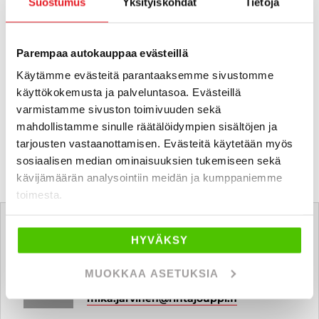
Suostumus
Yksityiskohdat
Tietoja
1 / 60
Parempaa autokauppaa evästeillä
Käytämme evästeitä parantaaksemme sivustomme
käyttökokemusta ja palveluntasoa. Evästeillä
varmistamme sivuston toimivuuden sekä
mahdollistamme sinulle räätälöidympien sisältöjen ja
tarjousten vastaanottamisen. Evästeitä käytetään myös
sosiaalisen median ominaisuuksien tukemiseen sekä
kävijämäärän analysointiin meidän ja kumppaniemme
toimesta.
Tätä ajoneuvoa myy
HYVÄKSY
Mika Järvinen
MUOKKAA ASETUKSIA
Automyyjä, hyötyajoneuvot FI
mika.jarvinen
@rintajouppi.fi