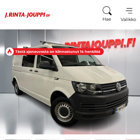
Siirry sisältöön
Hae
Valikko
Tästä ajoneuvosta on kiinnostunut 14 henkilöä