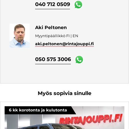
040 712 0509
Aki Peltonen
Myyntipäällikkö FI | EN
aki.peltonen
@rintajouppi.fi
050 575 3006
Myös sopivia sinulle
6 kk korotonta ja kulutonta