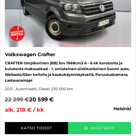
Volkswagen Crafter
CRAFTER Umpikorinen (BB) 5ov 1968cm3 A - 6 kk korotonta ja
kulutonta maksuaikaa! - 1. omisteinen siistikuntoinen Suomi auto,
Webasto/Eber kellolla ja kaukokäynnistyksellä, Peruutuskamera,
Lastausramppi
2021
, Automaatti, Diesel, 230 000 km
22 299 €
20 599 €
helsinki
alk. 218 € / kk
KATSO TIEDOT
WHATSAPP