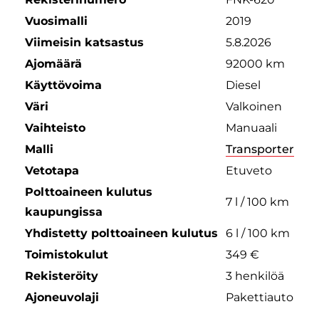
Vuosimalli
2019
Viimeisin katsastus
5.8.2026
Ajomäärä
92000 km
Käyttövoima
Diesel
Väri
Valkoinen
Vaihteisto
Manuaali
Malli
Transporter
Vetotapa
Etuveto
Polttoaineen kulutus
7 l / 100 km
kaupungissa
Yhdistetty polttoaineen kulutus
6 l / 100 km
Toimistokulut
349 €
Rekisteröity
3 henkilöä
Ajoneuvolaji
Pakettiauto