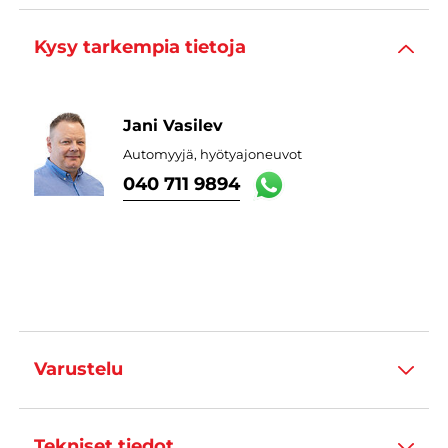
Kysy tarkempia tietoja
Jani Vasilev
Automyyjä, hyötyajoneuvot
040 711 9894
Varustelu
Tekniset tiedot