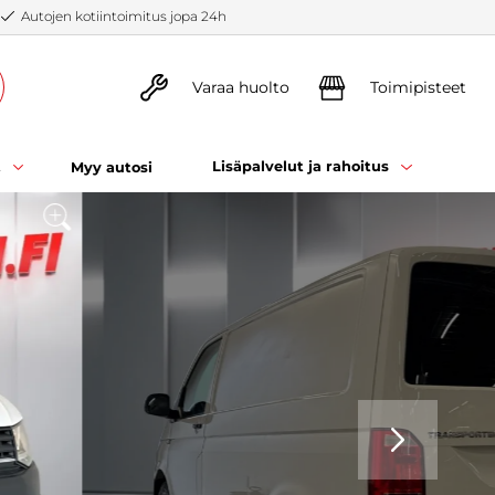
Autojen kotiintoimitus jopa 24h
Varaa huolto
Toimipisteet
t
Lisäpalvelut ja rahoitus
Myy autosi
SEURAAVA