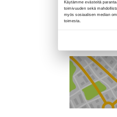
Tekniset tiedo
Käytämme evästeitä paranta
toimivuuden sekä mahdollista
myös sosiaalisen median om
toimesta.
Toimipiste
J. Rinta-Jouppi Oy, Ve