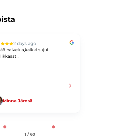
pista
2 days ago
3 days ag
ää palvelua,kaikki sujui
Hyvää kaupankäynti
likkaasti.
Minna Jämsä
Jani Taiminen
1 / 60