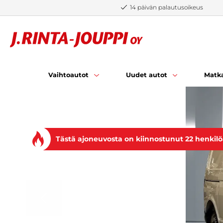
Siirry sisältöön
14 päivän palautusoikeus
Vaihtoautot
Uudet autot
Matka
Tästä ajoneuvosta on kiinnostunut 22 henkil
EDELLINEN