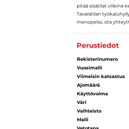
pitää sisätilat viilein
Tavaratilan työkaluhyll
menopelisi, ota yhteytt
Perustiedot
Rekisterinumero
Vuosimalli
Viimeisin katsastus
Ajomäärä
Käyttövoima
Väri
Vaihteisto
Malli
Vetotapa