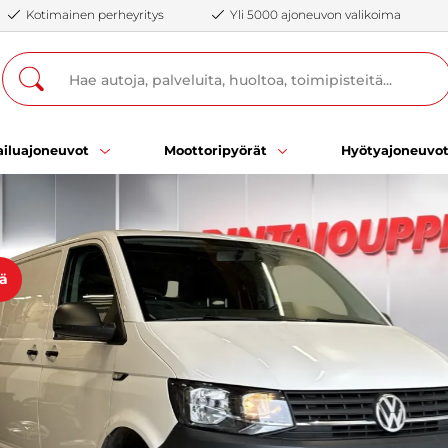
Kotimainen perheyritys
Yli 5000 ajoneuvon valikoima
iluajoneuvot
Moottoripyörät
Hyötyajoneuvo
öä