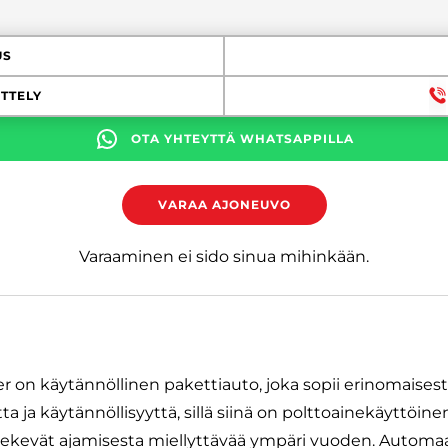
US
TTELY
OTA YHTEYTTÄ WHATSAPPILLA
VARAA AJONEUVO
Varaaminen ei sido sinua mihinkään.
 on käytännöllinen pakettiauto, joka sopii erinomaisesti
a ja käytännöllisyyttä, sillä siinä on polttoainekäyttöine
tekevät ajamisesta miellyttävää ympäri vuoden. Automaa