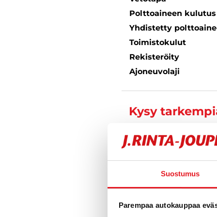
Polttoaineen kulutu
Yhdistetty polttoain
Toimistokulut
Rekisteröity
Ajoneuvolaji
Kysy tarkempia
Suostumus
Varustelu
Parempaa autokauppaa eväst