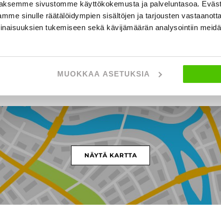
t
aksemme sivustomme käyttökokemusta ja palveluntasoa. Eväst
mme sinulle räätälöidympien sisältöjen ja tarjousten vastaanott
inaisuuksien tukemiseen sekä kävijämäärän analysointiin mei
MUOKKAA ASETUKSIA
ckjärventie 5, PORVOO
NÄYTÄ KARTTA