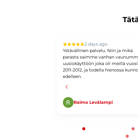
Tätä
 ago
2 days ago
upilla oli sujuvaa ja
Ystävällinen palvelu. Niin ja mikä
ystävällinen ja
parasta saimme vanhan vaunum
antunteva. Asiat
uusiokäyttöön joka oli meillä vuos
ti ja
2011-2012, ja todella hienossa kunn
edelleen.
Raimo Levälampi
Page 1 of 60