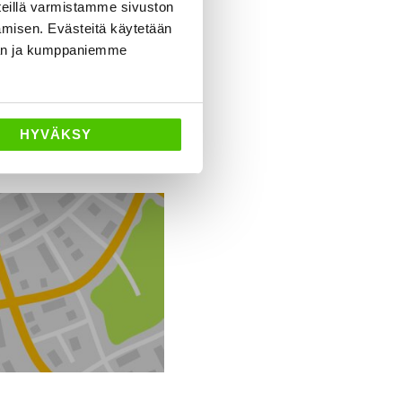
eillä varmistamme sivuston
amisen. Evästeitä käytetään
dän ja kumppaniemme
HYVÄKSY
Ajo-ohjeet