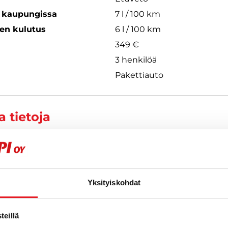
s kaupungissa
7 l / 100 km
een kulutus
6 l / 100 km
349 €
3 henkilöä
Pakettiauto
 tietoja
Yksityiskohdat
eillä