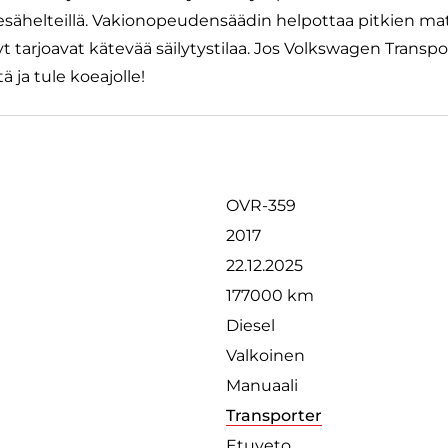
ä kesähelteillä. Vakionopeudensäädin helpottaa pitkien ma
yt tarjoavat kätevää säilytystilaa. Jos Volkswagen Transpor
ä ja tule koeajolle!
OVR-359
2017
22.12.2025
177000 km
Diesel
Valkoinen
Manuaali
Transporter
Etuveto