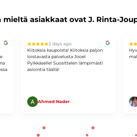
 mieltä asiakkaat ovat J. Rinta-Jou
2 days ago
Kiitoksia kaupoista! Kiitoksia paljon
Hyv
me
loistavasta palvelusta Jooel
mal
ina
Pylkkäselle! Suosittelen lämpimästi
ossa
asiointia täällä!
Ahmed Nader