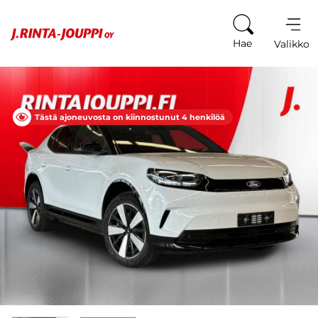
Siirry sisältöön
Hae
Valikko
Tästä ajoneuvosta on kiinnostunut 4 henkilöä