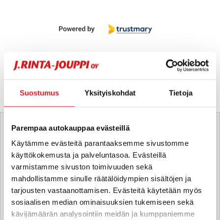
Suostumus
Yksityiskohdat
Tietoja
Tätä ajoneuvoa myy
Parempaa autokauppaa evästeillä
Käytämme evästeitä parantaaksemme sivustomme
Aleksanteri Pakka
käyttökokemusta ja palveluntasoa. Evästeillä
Automyyjä FI | EN
varmistamme sivuston toimivuuden sekä
aleksanteri.pakka
@rintajouppi.fi
mahdollistamme sinulle räätälöidympien sisältöjen ja
tarjousten vastaanottamisen. Evästeitä käytetään myös
sosiaalisen median ominaisuuksien tukemiseen sekä
040 507 9800
kävijämäärän analysointiin meidän ja kumppaniemme