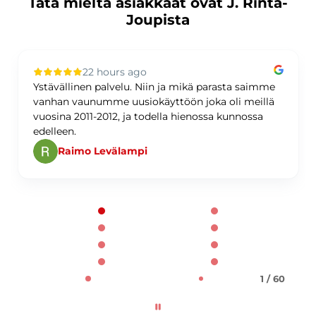
Tätä mieltä asiakkaat ovat J. Rinta-
Joupista
22 hours ago
Ystävällinen palvelu. Niin ja mikä parasta saimme
vanhan vaunumme uusiokäyttöön joka oli meillä
vuosina 2011-2012, ja todella hienossa kunnossa
edelleen.
Raimo Levälampi
Page 1 of 60
1 / 60