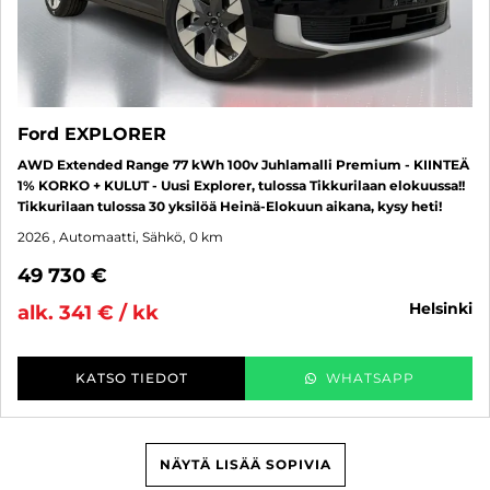
Ford EXPLORER
AWD Extended Range 77 kWh 100v Juhlamalli Premium - KIINTEÄ
1% KORKO + KULUT - Uusi Explorer, tulossa Tikkurilaan elokuussa!!
Tikkurilaan tulossa 30 yksilöä Heinä-Elokuun aikana, kysy heti!
2026
, Automaatti, Sähkö, 0 km
49 730 €
helsinki
alk. 341 € / kk
KATSO TIEDOT
WHATSAPP
NÄYTÄ LISÄÄ SOPIVIA