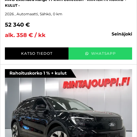
KULUT -
2026
, Automaatti, Sähkö, 0 km
52 340 €
seinäjoki
alk. 358 € / kk
KATSO TIEDOT
WHATSAPP
Rahoituskorko 1 % + kulut