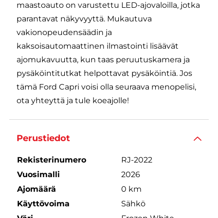
maastoauto on varustettu LED-ajovaloilla, jotka
parantavat näkyvyyttä. Mukautuva
vakionopeudensäädin ja
kaksoisautomaattinen ilmastointi lisäävät
ajomukavuutta, kun taas peruutuskamera ja
pysäköintitutkat helpottavat pysäköintiä. Jos
tämä Ford Capri voisi olla seuraava menopelisi,
ota yhteyttä ja tule koeajolle!
Perustiedot
Rekisterinumero
RJ-2022
Vuosimalli
2026
Ajomäärä
0 km
Käyttövoima
Sähkö