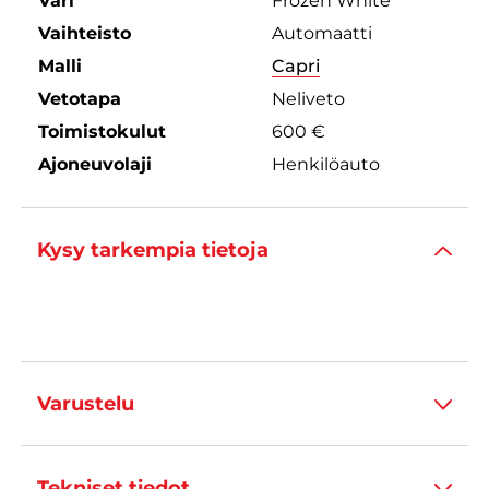
Väri
Frozen White
Vaihteisto
Automaatti
Malli
Capri
Vetotapa
Neliveto
Toimistokulut
600 €
Ajoneuvolaji
Henkilöauto
Kysy tarkempia tietoja
Varustelu
Tekniset tiedot