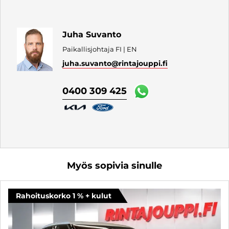
Juha Suvanto
Paikallisjohtaja FI | EN
juha.suvanto
@rintajouppi.fi
0400 309 425
Myös sopivia sinulle
Rahoituskorko 1 % + kulut