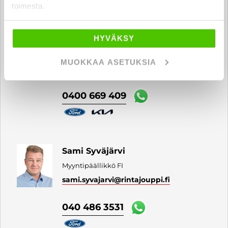
toimesta.
HYVÄKSY
Alexi Salonen
Automyyjä FI
MUOKKAA ASETUKSIA
alexi.salonen
@rintajouppi.fi
0400 669 409
Sami Syväjärvi
Myyntipäällikkö FI
sami.syvajarvi
@rintajouppi.fi
040 486 3531