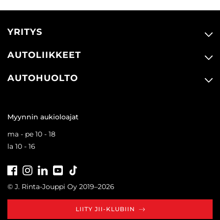
YRITYS
AUTOLIIKKEET
AUTOHUOLTO
Myynnin aukioloajat
ma - pe 10 - 18
la 10 - 16
Facebook
Instagram
LinkedIn
Youtube
Tiktok
© J. Rinta-Jouppi Oy 2019–2026
LIITY JII-KLUBIIN