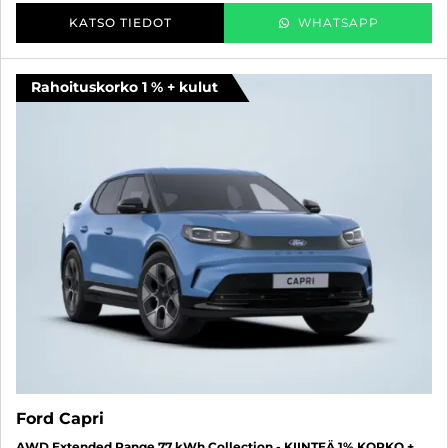
KATSO TIEDOT
WHATSAPP
Rahoituskorko 1 % + kulut
Ford Capri
AWD Extended Range 77 kWh Collection - KIINTEÄ 1% KORKO +