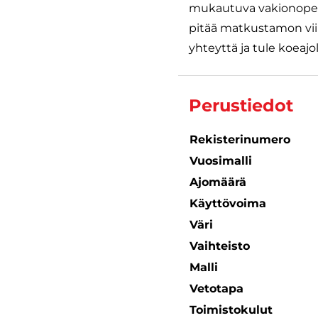
mukautuva vakionopeud
pitää matkustamon viile
yhteyttä ja tule koeajol
Perustiedot
Rekisterinumero
Vuosimalli
Ajomäärä
Käyttövoima
Väri
Vaihteisto
Malli
Vetotapa
Toimistokulut