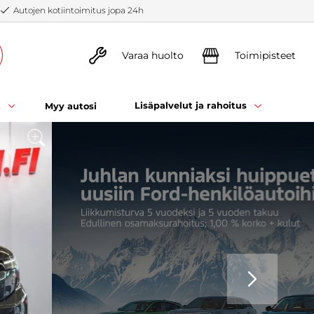
Autojen kotiintoimitus jopa 24h
Varaa huolto
Toimipisteet
t
Lisäpalvelut ja rahoitus
Myy autosi
SEURAAVA