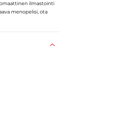
omaattinen ilmastointi
raava menopelisi, ota