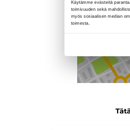
Käytämme evästeitä paranta
toimivuuden sekä mahdollista
J. Rinta-Jouppi Oy, Jou
myös sosiaalisen median om
toimesta.
Tätä