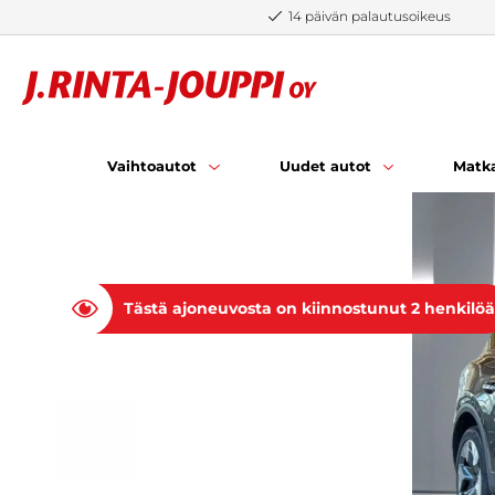
Siirry sisältöön
14 päivän palautusoikeus
Vaihtoautot
Uudet autot
Matka
Tästä ajoneuvosta on kiinnostunut 2 henkilöä
EDELLINEN