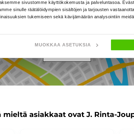
aksemme sivustomme käyttökokemusta ja palveluntasoa. Eväst
mme sinulle räätälöidympien sisältöjen ja tarjousten vastaanott
ppilantie 18, SEINÄJOKI
inaisuuksien tukemiseen sekä kävijämäärän analysointiin mei
MUOKKAA ASETUKSIA
NÄYTÄ KARTTA
 mieltä asiakkaat ovat J. Rinta-Jou