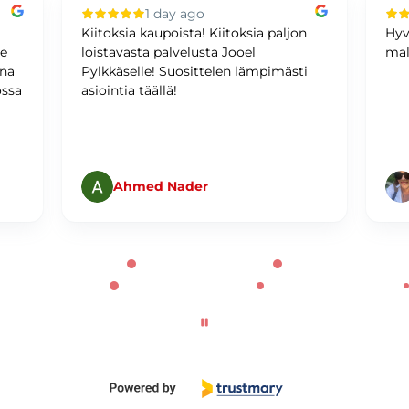
1 day ago
Kiitoksia kaupoista! Kiitoksia paljon
Hyv
me
loistavasta palvelusta Jooel
mal
ina
Pylkkäselle! Suosittelen lämpimästi
ossa
asiointia täällä!
Ahmed Nader