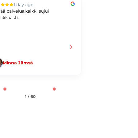
1 day ago
2 days ag
ää palvelua,kaikki sujui
Hyvää kaupankäynti
likkaasti.
Minna Jämsä
Jani Taiminen
1 / 60