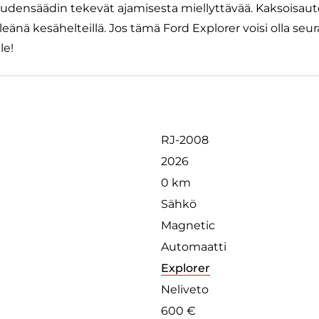
ensäädin tekevät ajamisesta miellyttävää. Kaksoisaut
änä kesähelteillä. Jos tämä Ford Explorer voisi olla seu
le!
RJ-2008
2026
0 km
Sähkö
Magnetic
Automaatti
Explorer
Neliveto
600 €