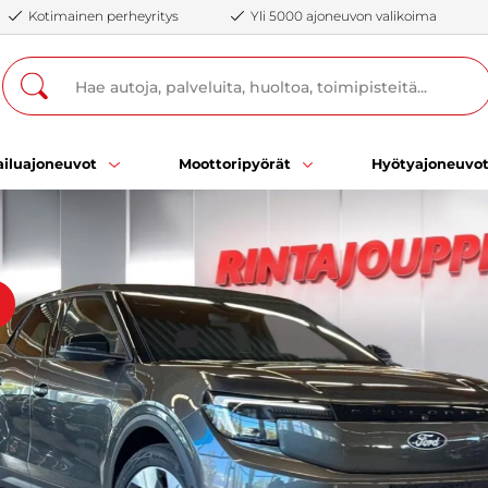
Kotimainen perheyritys
Yli 5000 ajoneuvon valikoima
iluajoneuvot
Moottoripyörät
Hyötyajoneuvo