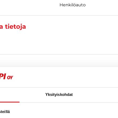
Henkilöauto
 tietoja
t
Yksityiskohdat
eillä