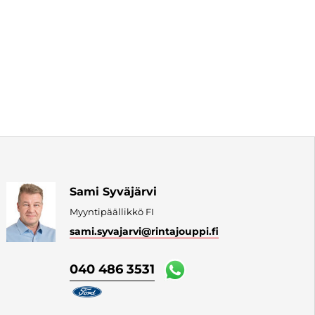
Sami Syväjärvi
Myyntipäällikkö FI
sami.syvajarvi
@rintajouppi.fi
040 486 3531