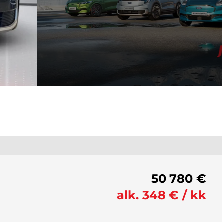
50 780 €
alk. 348 € / kk