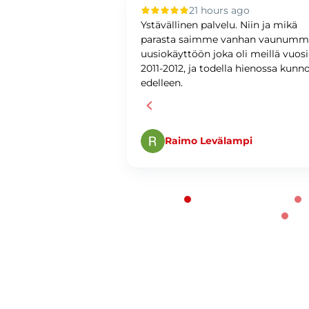
 ago
21 hours ago
upilla oli sujuvaa ja
Ystävällinen palvelu. Niin ja mikä
ystävällinen ja
parasta saimme vanhan vaunum
antunteva. Asiat
uusiokäyttöön joka oli meillä vuos
ti ja
2011-2012, ja todella hienossa kunn
edelleen.
Raimo Levälampi
Page 1 of 60