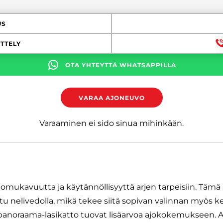
US
TTELY
OTA YHTEYTTÄ WHATSAPPILLA
VARAA AJONEUVO
Varaaminen ei sido sinua mihinkään.
jomukavuutta ja käytännöllisyyttä arjen tarpeisiin. Tämä
 nelivedolla, mikä tekee siitä sopivan valinnan myös kesä
 panoraama-lasikatto tuovat lisäarvoa ajokokemukseen. A