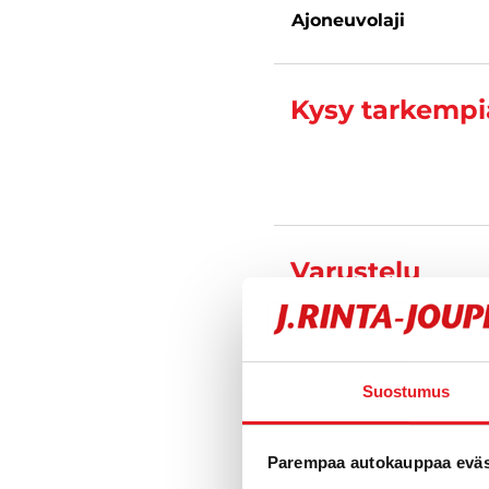
Ajoneuvolaji
Kysy tarkempia
Varustelu
Tekniset tiedo
Suostumus
Parempaa autokauppaa eväst
Toimipiste