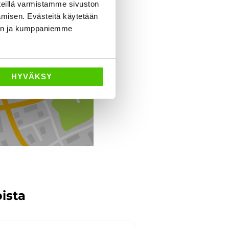
eillä varmistamme sivuston
amisen. Evästeitä käytetään
Ajo-ohjeet
dän ja kumppaniemme
HYVÄKSY
pista