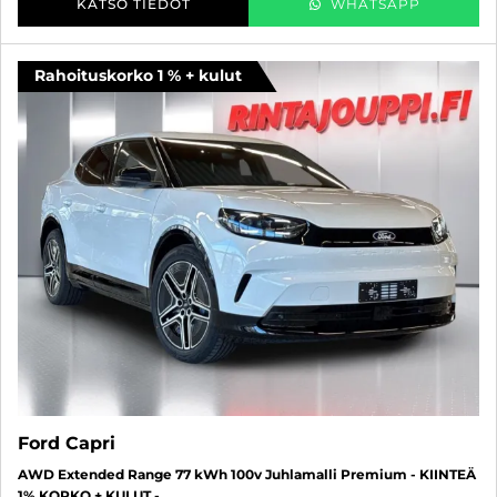
KATSO TIEDOT
WHATSAPP
Rahoituskorko 1 % + kulut
Ford Capri
AWD Extended Range 77 kWh 100v Juhlamalli Premium - KIINTEÄ
1% KORKO + KULUT -