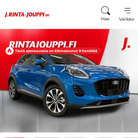
Siirry sisältöön
Hae
Valikko
Tästä ajoneuvosta on kiinnostunut 9 henkilöä