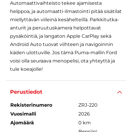
Automaattivaihteisto tekee ajamisesta
helppoa, ja automaatti-ilmastointi pitää sisätilat
miellyttävän viileinä kesähelteillä. Parkkitutka-
anturit ja peruutuskamera helpottavat
pysäköintiä, ja langaton Apple CarPlay sekä
Android Auto tuovat viihteen ja navigoinnin
käden ulottuville. Jos tämä Puma-mallin Ford
voisi olla seuraava menopelisi, ota yhteyttä ja
tule koeajolle!
Perustiedot
Rekisterinumero
ZRJ-220
Vuosimalli
2026
Ajomäärä
0 km
Bensiini,