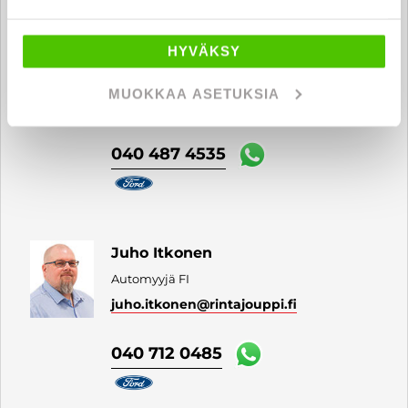
Ville-Veikko Tenhunen
Automyyjä & yritysmyynti henkilö- ja
HYVÄKSY
hyötyajoneuvot FI | EN
ville-veikko.tenhunen
MUOKKAA ASETUKSIA
@rintajouppi.fi
040 487 4535
Juho Itkonen
Automyyjä FI
juho.itkonen
@rintajouppi.fi
040 712 0485