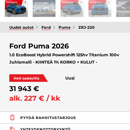
Uudet autot
Ford
Puma
ZRJ-220
Ford Puma 2026
1.0 EcoBoost Hybrid Powershift 125hv Titanium 100v
Juhlamalli - KIINTEÄ 1% KORKO + KULUT -
Uusi
Heti saatavilla
31 943 €
alk. 227 € / kk
PYYDÄ RAHOITUSTARJOUS
YHTEYDENOTTOPYYNTÖ