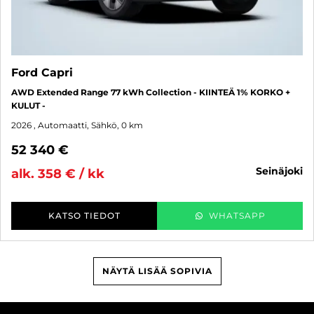
Ford Capri
AWD Extended Range 77 kWh Collection - KIINTEÄ 1% KORKO +
KULUT -
2026
, Automaatti, Sähkö, 0 km
52 340 €
seinäjoki
alk. 358 € / kk
KATSO TIEDOT
WHATSAPP
NÄYTÄ LISÄÄ SOPIVIA