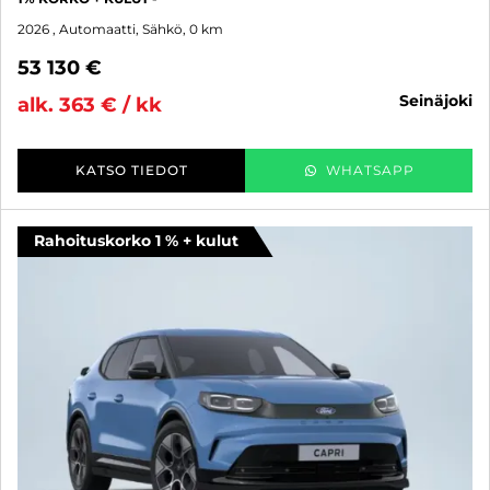
2026
, Automaatti, Sähkö, 0 km
53 130 €
seinäjoki
alk. 363 € / kk
KATSO TIEDOT
WHATSAPP
Rahoituskorko 1 % + kulut