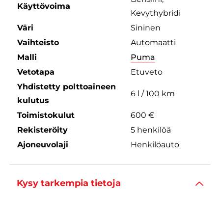
Käyttövoima
Kevythybridi
Väri
Sininen
Vaihteisto
Automaatti
Malli
Puma
Vetotapa
Etuveto
Yhdistetty polttoaineen
6 l / 100 km
kulutus
Toimistokulut
600 €
Rekisteröity
5 henkilöä
Ajoneuvolaji
Henkilöauto
Kysy tarkempia tietoja