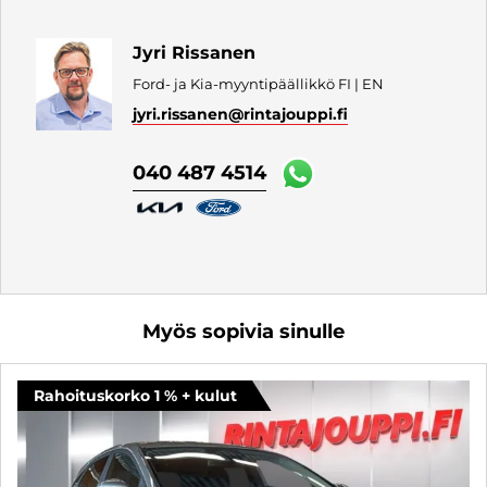
Jyri Rissanen
Ford- ja Kia-myyntipäällikkö FI | EN
jyri.rissanen
@rintajouppi.fi
040 487 4514
Myös sopivia sinulle
Rahoituskorko 1 % + kulut