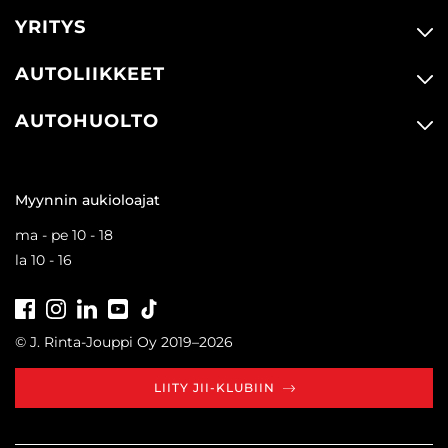
YRITYS
AUTOLIIKKEET
AUTOHUOLTO
Myynnin aukioloajat
ma - pe 10 - 18
la 10 - 16
Facebook
Instagram
LinkedIn
Youtube
Tiktok
© J. Rinta-Jouppi Oy 2019–2026
LIITY JII-KLUBIIN