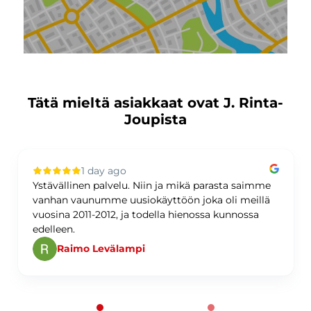
Tätä mieltä asiakkaat ovat J. Rinta-
Joupista
1 day ago
Ystävällinen palvelu. Niin ja mikä parasta saimme
vanhan vaunumme uusiokäyttöön joka oli meillä
vuosina 2011-2012, ja todella hienossa kunnossa
edelleen.
Raimo Levälampi
Page 1 of 60