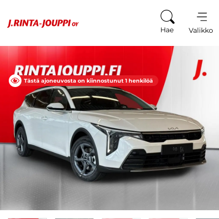
Siirry sisältöön
Hae
Valikko
Tästä ajoneuvosta on kiinnostunut 1 henkilöä