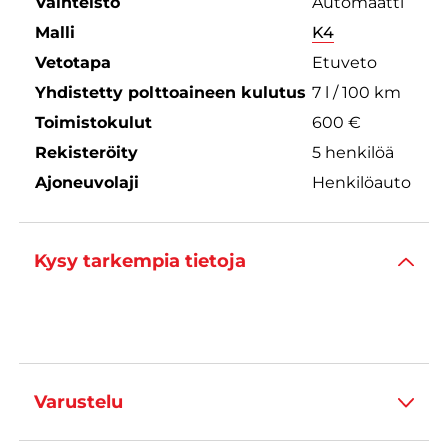
Vaihteisto
Automaatti
Malli
K4
Vetotapa
Etuveto
Yhdistetty polttoaineen kulutus
7 l / 100 km
Toimistokulut
600 €
Rekisteröity
5 henkilöä
Ajoneuvolaji
Henkilöauto
Kysy tarkempia tietoja
Varustelu