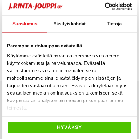
Suostumus
Yksityiskohdat
Tietoja
Parempaa autokauppaa evästeillä
Käytämme evästeitä parantaaksemme sivustomme
käyttökokemusta ja palveluntasoa. Evästeillä
varmistamme sivuston toimivuuden sekä
mahdollistamme sinulle räätälöidympien sisältöjen ja
Tätä ajoneuvoa myy
tarjousten vastaanottamisen. Evästeitä käytetään myös
sosiaalisen median ominaisuuksien tukemiseen sekä
kävijämäärän analysointiin meidän ja kumppaniemme
Alexi Salonen
toimesta.
Automyyjä FI
alexi.salonen
@rintajouppi.fi
HYVÄKSY