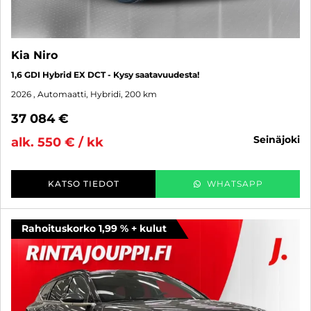
Kia Niro
1,6 GDI Hybrid EX DCT - Kysy saatavuudesta!
2026
, Automaatti, Hybridi, 200 km
37 084 €
seinäjoki
alk. 550 € / kk
KATSO TIEDOT
WHATSAPP
Rahoituskorko 1,99 % + kulut