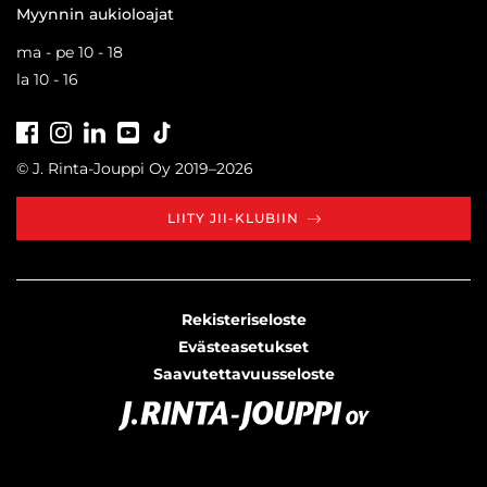
Myynnin aukioloajat
ma - pe 10 - 18
la 10 - 16
Facebook
Instagram
LinkedIn
Youtube
Tiktok
© J. Rinta-Jouppi Oy 2019–2026
LIITY JII-KLUBIIN
Rekisteriseloste
Evästeasetukset
Saavutettavuusseloste