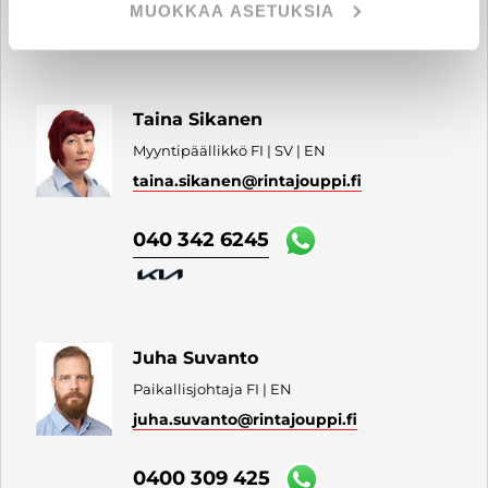
0400 669 409
MUOKKAA ASETUKSIA
Taina Sikanen
Myyntipäällikkö FI | SV | EN
taina.sikanen
@rintajouppi.fi
040 342 6245
Juha Suvanto
Paikallisjohtaja FI | EN
juha.suvanto
@rintajouppi.fi
0400 309 425