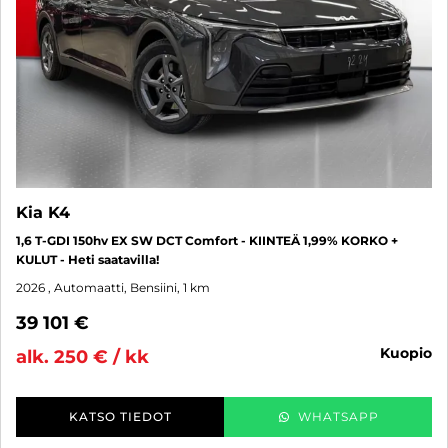
Kia K4
1,6 T-GDI 150hv EX SW DCT Comfort - KIINTEÄ 1,99% KORKO +
KULUT - Heti saatavilla!
2026
, Automaatti, Bensiini, 1 km
39 101 €
kuopio
alk. 250 € / kk
KATSO TIEDOT
WHATSAPP