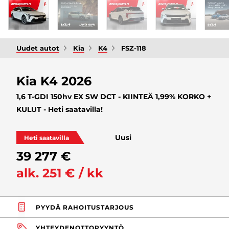
Uudet autot
Kia
K4
FSZ-118
Kia K4 2026
1,6 T-GDI 150hv EX SW DCT - KIINTEÄ 1,99% KORKO +
KULUT - Heti saatavilla!
Uusi
Heti saatavilla
39 277 €
alk. 251 € / kk
PYYDÄ RAHOITUSTARJOUS
YHTEYDENOTTOPYYNTÖ