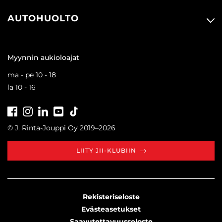
AUTOHUOLTO
Myynnin aukioloajat
ma - pe 10 - 18
la 10 - 16
Facebook
Instagram
LinkedIn
Youtube
Tiktok
© J. Rinta-Jouppi Oy 2019–2026
LIITY JII-KLUBIIN
Rekisteriseloste
Evästeasetukset
Saavutettavuusseloste