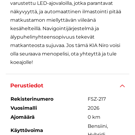
varustettu LED-ajovaloilla, jotka parantavat
näkyvyyttä, ja automaattinen ilmastointi pitää
matkustamon miellyttävän viileänä
kesähelteillä. Navigointijärjestelmä ja
älypuhelinyhteensopivuus tekevät
matkanteosta sujuvaa. Jos tämä KIA Niro voisi
olla seuraava menopelisi, ota yhteyttä ja tule
koeajolle!
Perustiedot
Rekisterinumero
FSZ-217
Vuosimalli
2026
Ajomäärä
0 km
Bensiini,
Käyttövoima
Hybridi