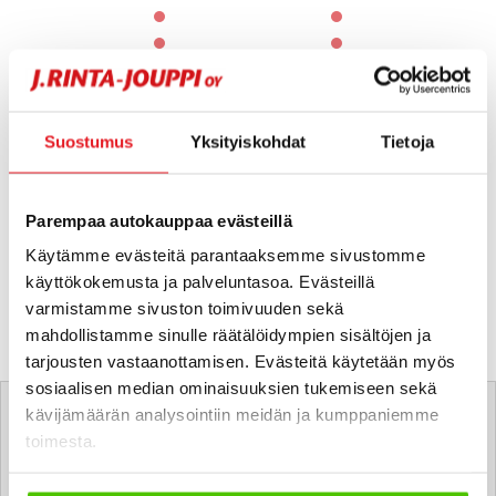
1 / 60
Suostumus
Yksityiskohdat
Tietoja
Parempaa autokauppaa evästeillä
Käytämme evästeitä parantaaksemme sivustomme
käyttökokemusta ja palveluntasoa. Evästeillä
varmistamme sivuston toimivuuden sekä
mahdollistamme sinulle räätälöidympien sisältöjen ja
tarjousten vastaanottamisen. Evästeitä käytetään myös
Tätä ajoneuvoa myy
sosiaalisen median ominaisuuksien tukemiseen sekä
kävijämäärän analysointiin meidän ja kumppaniemme
toimesta.
Alexi Salonen