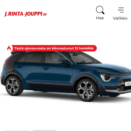
Siirry sisältöön
Hae
Valikko
Tästä ajoneuvosta on kiinnostunut 13 henkilöä