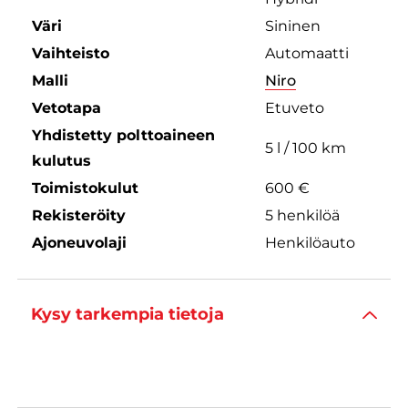
Väri
Sininen
Vaihteisto
Automaatti
Malli
Niro
Vetotapa
Etuveto
Yhdistetty polttoaineen
5 l / 100 km
kulutus
Toimistokulut
600 €
Rekisteröity
5 henkilöä
Ajoneuvolaji
Henkilöauto
Kysy tarkempia tietoja