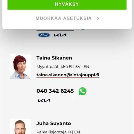
Automyyjä FI
HYVÄKSY
alexi.salonen
@rintajouppi.fi
MUOKKAA ASETUKSIA
0400 669 409
Taina Sikanen
Myyntipäällikkö FI | SV | EN
taina.sikanen
@rintajouppi.fi
040 342 6245
Juha Suvanto
Paikallisjohtaja FI | EN