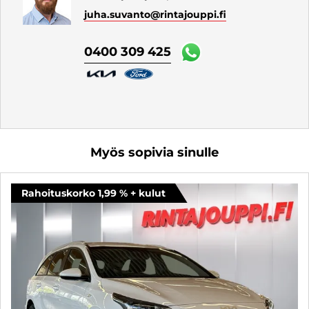
juha.suvanto
@rintajouppi.fi
0400 309 425
Myös sopivia sinulle
Rahoituskorko 1,99 % + kulut