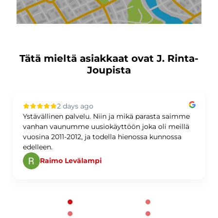
Tätä mieltä asiakkaat ovat J. Rinta-
Joupista
2 days ago
Ystävällinen palvelu. Niin ja mikä parasta saimme
vanhan vaunumme uusiokäyttöön joka oli meillä
vuosina 2011-2012, ja todella hienossa kunnossa
edelleen.
Raimo Levälampi
Page 1 of 60