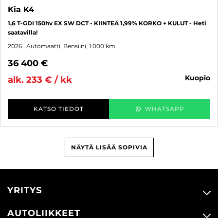
Kia K4
1,6 T-GDI 150hv EX SW DCT - KIINTEÄ 1,99% KORKO + KULUT - Heti
saatavilla!
2026
, Automaatti, Bensiini, 1 000 km
36 400 €
kuopio
alk. 233 € / kk
KATSO TIEDOT
WHATSAPP
NÄYTÄ LISÄÄ SOPIVIA
YRITYS
AUTOLIIKKEET