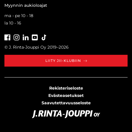
Myynnin aukioloajat
ma - pe 10 - 18
la 10 - 16
Facebook
Instagram
LinkedIn
Youtube
Tiktok
© J. Rinta-Jouppi Oy 2019–2026
LIITY JII-KLUBIIN
Rekisteriseloste
Evästeasetukset
Saavutettavuusseloste