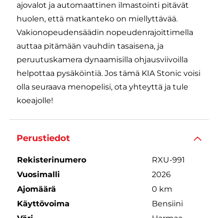
ajovalot ja automaattinen ilmastointi pitävät
huolen, että matkanteko on miellyttävää.
Vakionopeudensäädin nopeudenrajoittimella
auttaa pitämään vauhdin tasaisena, ja
peruutuskamera dynaamisilla ohjausviivoilla
helpottaa pysäköintiä. Jos tämä KIA Stonic voisi
olla seuraava menopelisi, ota yhteyttä ja tule
koeajolle!
Perustiedot
Rekisterinumero
RXU-991
Vuosimalli
2026
Ajomäärä
0 km
Käyttövoima
Bensiini