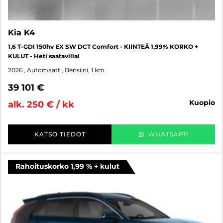
Kia K4
1,6 T-GDI 150hv EX SW DCT Comfort - KIINTEÄ 1,99% KORKO +
KULUT - Heti saatavilla!
2026
, Automaatti, Bensiini, 1 km
39 101 €
kuopio
alk. 250 € / kk
KATSO TIEDOT
WHATSAPP
Rahoituskorko 1,99 % + kulut