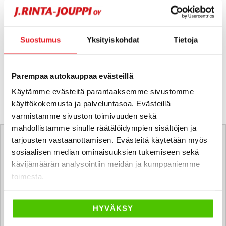
Suostumus
Yksityiskohdat
Tietoja
Parempaa autokauppaa evästeillä
Käytämme evästeitä parantaaksemme sivustomme
käyttökokemusta ja palveluntasoa. Evästeillä
varmistamme sivuston toimivuuden sekä
Tätä ajoneuvoa myy
mahdollistamme sinulle räätälöidympien sisältöjen ja
tarjousten vastaanottamisen. Evästeitä käytetään myös
sosiaalisen median ominaisuuksien tukemiseen sekä
Alexi Salonen
kävijämäärän analysointiin meidän ja kumppaniemme
toimesta.
Automyyjä FI
alexi.salonen
@rintajouppi.fi
HYVÄKSY
0400 669 409