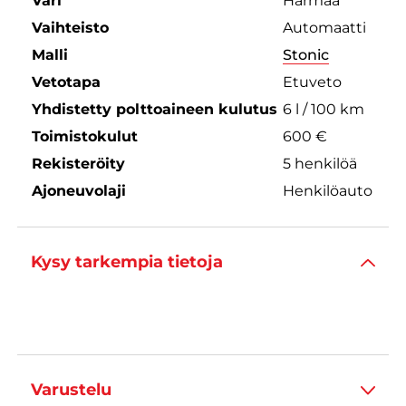
Väri
Harmaa
Vaihteisto
Automaatti
Malli
Stonic
Vetotapa
Etuveto
Yhdistetty polttoaineen kulutus
6 l / 100 km
Toimistokulut
600 €
Rekisteröity
5 henkilöä
Ajoneuvolaji
Henkilöauto
Kysy tarkempia tietoja
Varustelu