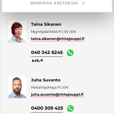
MUOKKAA ASETUKSIA
Taina Sikanen
Myyntipäällikkö FI | SV | EN
taina.sikanen
@rintajouppi.fi
040 342 6245
Juha Suvanto
Paikallisjohtaja FI | EN
juha.suvanto
@rintajouppi.fi
0400 309 425