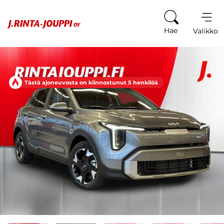
Siirry sisältöön
Hae
Valikko
Tästä ajoneuvosta on kiinnostunut 5 henkilöä