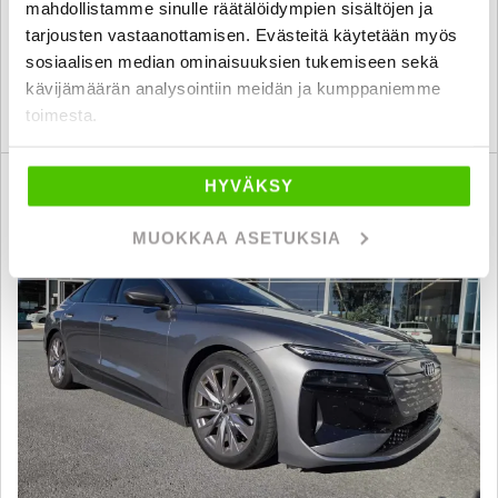
32 470 €
31 299 €
mahdollistamme sinulle räätälöidympien sisältöjen ja
tarjousten vastaanottamisen. Evästeitä käytetään myös
helsinki
alk. 283 € / kk
sosiaalisen median ominaisuuksien tukemiseen sekä
kävijämäärän analysointiin meidän ja kumppaniemme
KATSO TIEDOT
WHATSAPP
toimesta.
6 kk korotonta ja kulutonta
HYVÄKSY
SUO
MUOKKAA ASETUKSIA