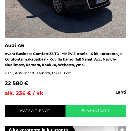
Audi A6
Avant Business Comfort 35 TDI MHEV S tronic - 6 kk korotonta ja
kulutonta maksuaikaa! - Kovilla kamoilla!! Nahat, Acc, Navi, 4-
alueilmast, Kamera, Koukku, Webasto, yms..
2019
, Automaatti, Hybridi, 173 000 km
22 580 €
lahti
alk. 236 € / kk
KATSO TIEDOT
WHATSAPP
6 kk korotonta ja kulutonta