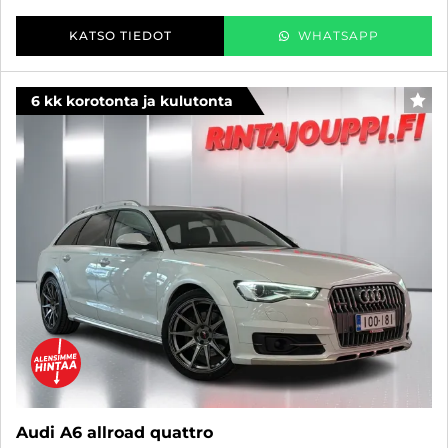
KATSO TIEDOT
WHATSAPP
6 kk korotonta ja kulutonta
SUO
Audi A6 allroad quattro