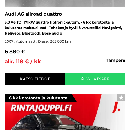
Audi A6 allroad quattro
3,0 V6 TDI 171kW quattro tiptronic-autom. - 6 kk korotonta ja
kulutonta maksuaikaa! - Tehokas ja hyvillä varusteilla! Navigointi,
Neliveto, Bluetooth, Bose audio
2007
, Automaatti, Diesel, 365 000 km
6 880 €
tampere
alk. 118 € / kk
KATSO TIEDOT
WHATSAPP
6 kk korotonta ja kulutonta
SUO