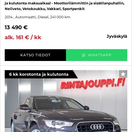
ja kulutonta maksuaikaa! - Moottorilämmittin ja sisätilanpuhallin,
Neliveto, Vetokoukku, Vakkari, Sportpenkit
2014
, Automaatti, Diesel, 241 000 km
13 490 €
jyväskylä
alk. 161 € / kk
KATSO TIEDOT
WHATSAPP
6 kk korotonta ja kulutonta
SUO