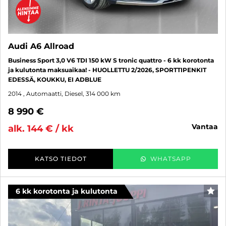
Audi A6 Allroad
Business Sport 3,0 V6 TDI 150 kW S tronic quattro - 6 kk korotonta
ja kulutonta maksuaikaa! - HUOLLETTU 2/2026, SPORTTIPENKIT
EDESSÄ, KOUKKU, EI ADBLUE
2014
, Automaatti, Diesel, 314 000 km
8 990 €
vantaa
alk. 144 € / kk
KATSO TIEDOT
WHATSAPP
6 kk korotonta ja kulutonta
SUO