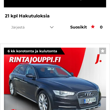
21
kpl
Hakutuloksia
Suosikit
Suos
0
Järjestä
6 kk korotonta ja kulutonta
SUO