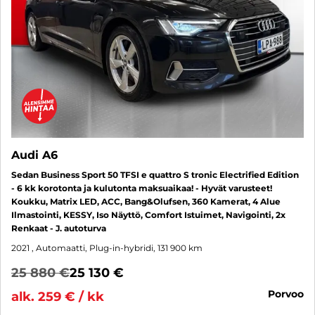
Audi A6
Sedan Business Sport 50 TFSI e quattro S tronic Electrified Edition
- 6 kk korotonta ja kulutonta maksuaikaa! - Hyvät varusteet!
Koukku, Matrix LED, ACC, Bang&Olufsen, 360 Kamerat, 4 Alue
Ilmastointi, KESSY, Iso Näyttö, Comfort Istuimet, Navigointi, 2x
Renkaat - J. autoturva
2021
, Automaatti, Plug-in-hybridi, 131 900 km
25 880 €
25 130 €
porvoo
alk. 259 € / kk