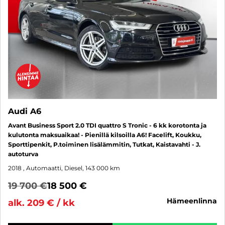
Audi A6
Avant Business Sport 2.0 TDI quattro S Tronic - 6 kk korotonta ja
kulutonta maksuaikaa! - Pienillä kilsoilla A6! Facelift, Koukku,
Sporttipenkit, P.toiminen lisälämmitin, Tutkat, Kaistavahti - J.
autoturva
2018
, Automaatti, Diesel, 143 000 km
19 700 €
18 500 €
hämeenlinna
alk. 209 € / kk