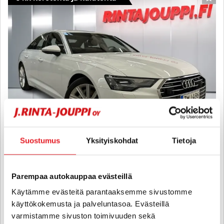
SUO
Suostumus
Yksityiskohdat
Tietoja
Audi A6
Parempaa autokauppaa evästeillä
Sedan Business Sport 50 TDI quattro tiptronic-autom. - 6 kk
korotonta ja kulutonta maksuaikaa! - Suomi-auto / Konjakkinahat /
Käytämme evästeitä parantaaksemme sivustomme
Webasto / ACC / Neliveto - J. autoturva
käyttökokemusta ja palveluntasoa. Evästeillä
2018
, Automaatti, Hybridi, 104 300 km
varmistamme sivuston toimivuuden sekä