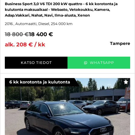
Business Sport 3,0 V6 TDI 200 kW quattro - 6 kk korotonta ja
kulutonta maksuaikaa! - Webasto, Vetokoukku, Kamera,
Adap.Vakkari, Nahat, Navi, Ilma-alusta, Xenon
2016
, Automaatti, Diesel, 254 000 km
18 800 €
18 400 €
tampere
alk. 208 € / kk
KATSO TIEDOT
WHATSAPP
6 kk korotonta ja kulutonta
SUO