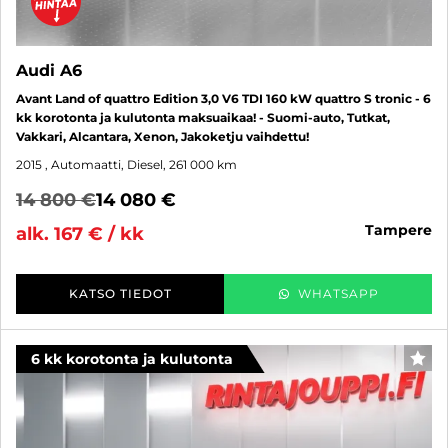
Audi A6
Avant Land of quattro Edition 3,0 V6 TDI 160 kW quattro S tronic - 6
kk korotonta ja kulutonta maksuaikaa! - Suomi-auto, Tutkat,
Vakkari, Alcantara, Xenon, Jakoketju vaihdettu!
2015
, Automaatti, Diesel, 261 000 km
14 800 €
14 080 €
tampere
alk. 167 € / kk
KATSO TIEDOT
WHATSAPP
6 kk korotonta ja kulutonta
SUO