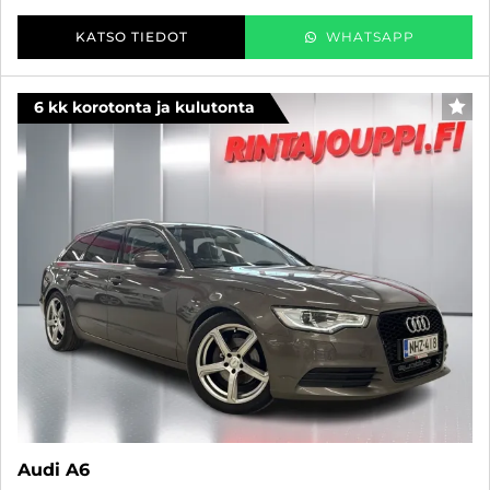
KATSO TIEDOT
WHATSAPP
6 kk korotonta ja kulutonta
SUO
Audi A6