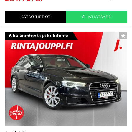
KATSO TIEDOT
WHATSAPP
6 kk korotonta ja kulutonta
SUO