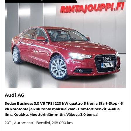
SUO
Audi A6
Sedan Business 3,0 V6 TFSI 220 kW quattro S tronic Start-Stop - 6
kk korotonta ja kulutonta maksuaikaa! - Comfort penkit, 4-alue
ilm., Koukku, Moottorinlämmitin, Väkevä 3.0 bensa!
2011
, Automaatti, Bensiini, 268 000 km