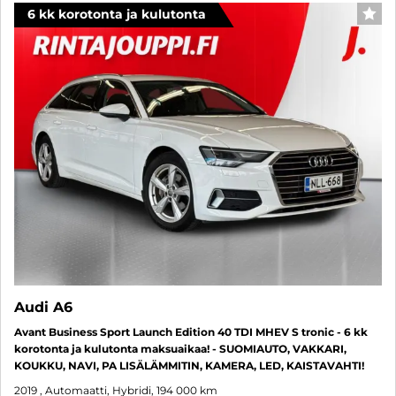
6 kk korotonta ja kulutonta
SUO
Audi A6
Avant Business Sport Launch Edition 40 TDI MHEV S tronic - 6 kk
korotonta ja kulutonta maksuaikaa! - SUOMIAUTO, VAKKARI,
KOUKKU, NAVI, PA LISÄLÄMMITIN, KAMERA, LED, KAISTAVAHTI!
2019
, Automaatti, Hybridi, 194 000 km