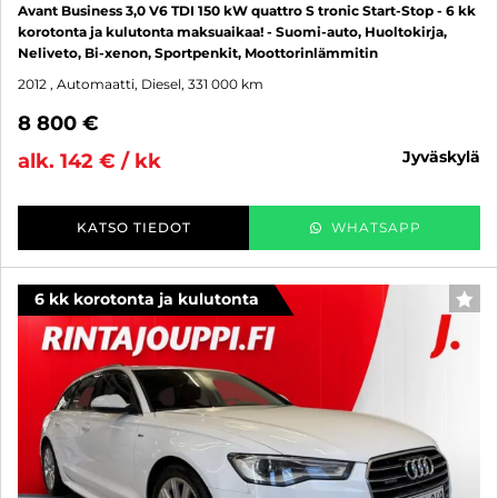
Avant Business 3,0 V6 TDI 150 kW quattro S tronic Start-Stop - 6 kk
korotonta ja kulutonta maksuaikaa! - Suomi-auto, Huoltokirja,
Neliveto, Bi-xenon, Sportpenkit, Moottorinlämmitin
2012
, Automaatti, Diesel, 331 000 km
8 800 €
jyväskylä
alk. 142 € / kk
KATSO TIEDOT
WHATSAPP
6 kk korotonta ja kulutonta
SUO