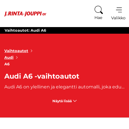
Siirry sisältöön
Hae
Valikko
Vaihtoautot: Audi A6
Vaihtoautot
Audi
A6
Audi A6 -vaihtoautot
Audi A6 on ylellinen ja elegantti automalli, joka edustaa huippuluokan suorituskykyä, tyylikästä muotoilua ja korkeaa laatutasoa. Automallin valmistus aloitettiin vuonna 1994. Audi A6 -vaihtoautoissa yhdistyvät ylellisyys, teknologia ja tinkimätön laatu. A6-malli tarjoaa ainutlaatuisen ajokokemuksen, jossa korostuvat hienostuneisuus, dynaamisuus ja ajamisen ilo. Tutustu Audi A6 -vaihtoautojen valikoimaan ja löydä oma A6, joka henkii ylellisyyttä ja tarjoaa hienostunutta ajonautintoa. Audi A6 -vaihtoautot tarjoavat ylivertaista mukavuutta, tyylikästä ulkonäköä ja ajodynamiikkaa, joka hurmaa vaativimmatkin kuljettajat.
Näytä lisää