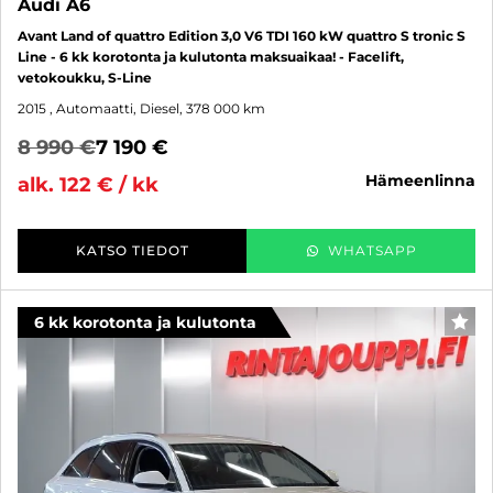
Audi A6
Avant Land of quattro Edition 3,0 V6 TDI 160 kW quattro S tronic S
Line - 6 kk korotonta ja kulutonta maksuaikaa! - Facelift,
vetokoukku, S-Line
2015
, Automaatti, Diesel, 378 000 km
8 990 €
7 190 €
hämeenlinna
alk. 122 € / kk
KATSO TIEDOT
WHATSAPP
6 kk korotonta ja kulutonta
SUO