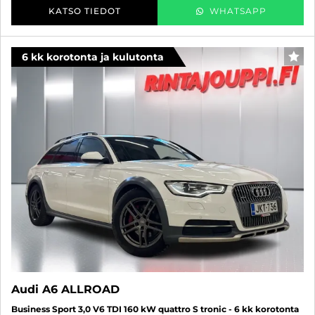
KATSO TIEDOT
WHATSAPP
6 kk korotonta ja kulutonta
SUO
Audi A6 ALLROAD
Business Sport 3,0 V6 TDI 160 kW quattro S tronic - 6 kk korotonta