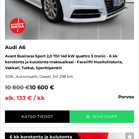
Audi A6
Avant Business Sport 2,0 TDI 140 kW quattro S tronic - 6 kk
korotonta ja kulutonta maksuaikaa! - Facelift! Huoltohistoria,
Vakkari, Tutkat, Sporttipenkit
2016
, Automaatti, Diesel, 341 298 km
10 800 €
10 600 €
porvoo
alk. 133 € / kk
KATSO TIEDOT
WHATSAPP
6 kk korotonta ja kulutonta
SUO