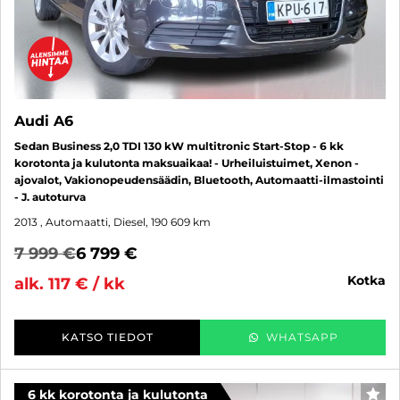
Audi A6
Sedan Business 2,0 TDI 130 kW multitronic Start-Stop - 6 kk
korotonta ja kulutonta maksuaikaa! - Urheiluistuimet, Xenon -
ajovalot, Vakionopeudensäädin, Bluetooth, Automaatti-ilmastointi
- J. autoturva
2013
, Automaatti, Diesel, 190 609 km
7 999 €
6 799 €
kotka
alk. 117 € / kk
KATSO TIEDOT
WHATSAPP
6 kk korotonta ja kulutonta