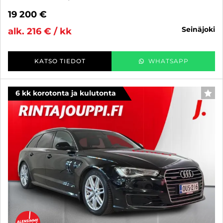
19 200 €
seinäjoki
alk. 216 € / kk
KATSO TIEDOT
WHATSAPP
6 kk korotonta ja kulutonta
SUO