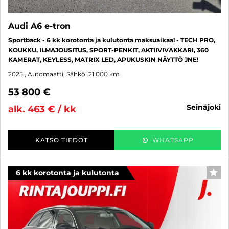
Audi A6 e-tron
Sportback - 6 kk korotonta ja kulutonta maksuaikaa! - TECH PRO,
KOUKKU, ILMAJOUSITUS, SPORT-PENKIT, AKTIIVIVAKKARI, 360
KAMERAT, KEYLESS, MATRIX LED, APUKUSKIN NÄYTTÖ JNE!
2025
, Automaatti, Sähkö, 21 000 km
53 800 €
seinäjoki
alk. 463 € / kk
KATSO TIEDOT
WHATSAPP
6 kk korotonta ja kulutonta
SUO